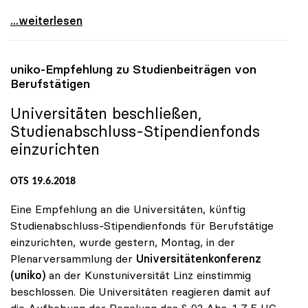
EU-Forschung: Unis wollen Fassmann als Anwalt der
...weiterlesen
uniko
-Empfehlung zu Studienbeiträgen von
Berufstätigen
Universitäten beschließen,
Studienabschluss-Stipendienfonds
einzurichten
OTS 19.6.2018
Eine Empfehlung an die Universitäten, künftig
Studienabschluss-Stipendienfonds für Berufstätige
einzurichten, wurde gestern, Montag, in der
Plenarversammlung der
Universitätenkonferenz
(uniko)
an der Kunstuniversität Linz einstimmig
beschlossen. Die Universitäten reagieren damit auf
die Aufhebung der Regelung des § 92 Abs. 1 Z 5 UG