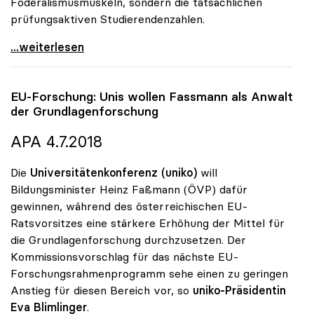
Föderalismusmuskeln, sondern die tatsächlichen
prüfungsaktiven Studierendenzahlen.
Blimlinger: „Regionaler BIP-Anteil ist für
...weiterlesen
EU-Forschung: Unis wollen Fassmann als Anwalt
der Grundlagenforschung
APA 4.7.2018
Die
Universitätenkonferenz (uniko)
will
Bildungsminister Heinz Faßmann (ÖVP) dafür
gewinnen, während des österreichischen EU-
Ratsvorsitzes eine stärkere Erhöhung der Mittel für
die Grundlagenforschung durchzusetzen. Der
Kommissionsvorschlag für das nächste EU-
Forschungsrahmenprogramm sehe einen zu geringen
Anstieg für diesen Bereich vor, so
uniko-Präsidentin
Eva Blimlinger
.