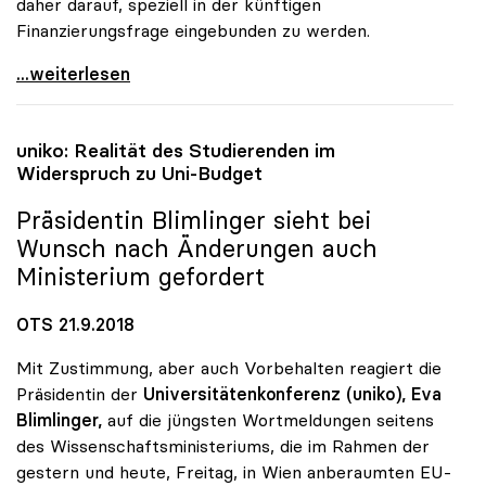
daher darauf, speziell in der künftigen
Finanzierungsfrage eingebunden zu werden.
Blimlinger zu Donauuni Krems: „uniko in Ausbau
...weiterlesen
uniko
: Realität des Studierenden im
Widerspruch zu Uni-Budget
Präsidentin Blimlinger sieht bei
Wunsch nach Änderungen auch
Ministerium gefordert
OTS 21.9.2018
Mit Zustimmung, aber auch Vorbehalten reagiert die
Präsidentin der
Universitätenkonferenz (uniko),
Eva
Blimlinger,
auf die jüngsten Wortmeldungen seitens
des Wissenschaftsministeriums, die im Rahmen der
gestern und heute, Freitag, in Wien anberaumten EU-