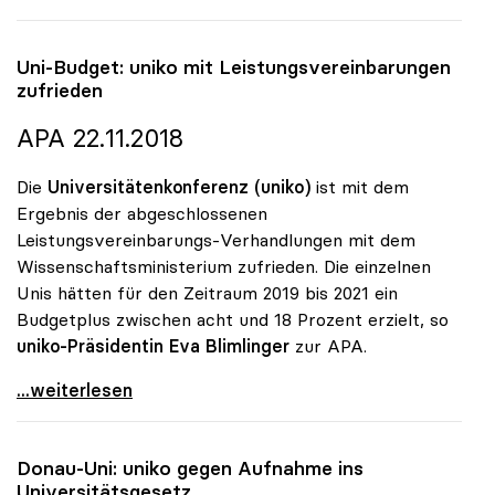
Uni-Budget:
uniko
mit Leistungsvereinbarungen
zufrieden
APA 22.11.2018
Die
Universitätenkonferenz (uniko)
ist mit dem
Ergebnis der abgeschlossenen
Leistungsvereinbarungs-Verhandlungen mit dem
Wissenschaftsministerium zufrieden. Die einzelnen
Unis hätten für den Zeitraum 2019 bis 2021 ein
Budgetplus zwischen acht und 18 Prozent erzielt, so
uniko-Präsidentin Eva Blimlinger
zur APA.
Uni-Budget: uniko mit Leistungsvereinbarungen
...weiterlesen
Donau-Uni:
uniko
gegen Aufnahme ins
Universitätsgesetz