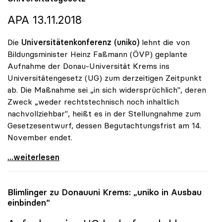
APA 13.11.2018
Die
Universitätenkonferenz (uniko)
lehnt die von
Bildungsminister Heinz Faßmann (ÖVP) geplante
Aufnahme der Donau-Universität Krems ins
Universitätengesetz (UG) zum derzeitigen Zeitpunkt
ab. Die Maßnahme sei „in sich widersprüchlich", deren
Zweck „weder rechtstechnisch noch inhaltlich
nachvollziehbar", heißt es in der Stellungnahme zum
Gesetzesentwurf, dessen Begutachtungsfrist am 14.
November endet.
Donau-Uni: uniko gegen Aufnahme ins
...weiterlesen
Blimlinger zu Donauuni Krems: „
uniko
in Ausbau
einbinden“