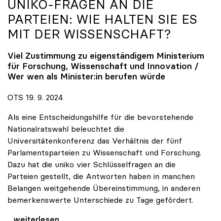
UNIKO
-FRAGEN AN DIE
PARTEIEN: WIE HALTEN SIE ES
MIT DER WISSENSCHAFT?
Viel Zustimmung zu eigenständigem Ministerium
für Forschung, Wissenschaft und Innovation /
Wer wen als Minister:in berufen würde
OTS 19. 9. 2024
Als eine Entscheidungshilfe für die bevorstehende
Nationalratswahl beleuchtet die
Universitätenkonferenz das Verhältnis der fünf
Parlamentsparteien zu Wissenschaft und Forschung.
Dazu hat die uniko vier Schlüsselfragen an die
Parteien gestellt, die Antworten haben in manchen
Belangen weitgehende Übereinstimmung, in anderen
bemerkenswerte Unterschiede zu Tage gefördert.
uniko-Fragen an die Parteien: Wie halten Sie es
...weiterlesen