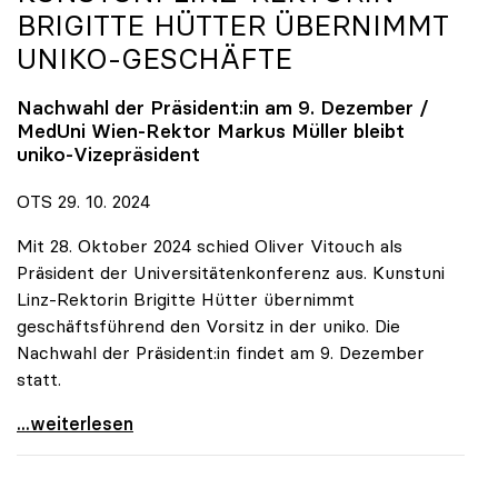
BRIGITTE HÜTTER ÜBERNIMMT
UNIKO
-GESCHÄFTE
Nachwahl der Präsident:in am 9. Dezember /
MedUni Wien-Rektor Markus Müller bleibt
uniko
-Vizepräsident
OTS 29. 10. 2024
Mit 28. Oktober 2024 schied Oliver Vitouch als
Präsident der Universitätenkonferenz aus. Kunstuni
Linz-Rektorin Brigitte Hütter übernimmt
geschäftsführend den Vorsitz in der uniko. Die
Nachwahl der Präsident:in findet am 9. Dezember
statt.
Vitouch-Nachfolge: Kunstuni Linz-Rektorin Brigitte
...weiterlesen