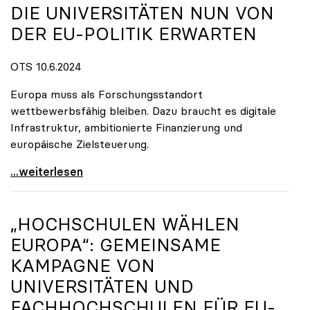
DIE UNIVERSITÄTEN NUN VON
DER EU-POLITIK ERWARTEN
OTS 10.6.2024
Europa muss als Forschungsstandort
wettbewerbsfähig bleiben. Dazu braucht es digitale
Infrastruktur, ambitionierte Finanzierung und
europäische Zielsteuerung.
Europa hat gewählt: Was die Universitäten nun von
...weiterlesen
„HOCHSCHULEN WÄHLEN
EUROPA“: GEMEINSAME
KAMPAGNE VON
UNIVERSITÄTEN UND
FACHHOCHSCHULEN FÜR EU-