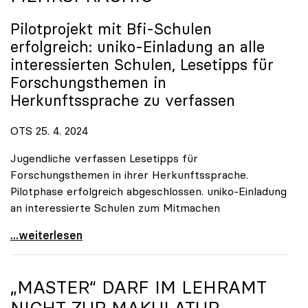
Pilotprojekt mit Bfi-Schulen
erfolgreich:
uniko
-Einladung an alle
interessierten Schulen, Lesetipps für
Forschungsthemen in
Herkunftssprache zu verfassen
OTS 25. 4. 2024
Jugendliche verfassen Lesetipps für
Forschungsthemen in ihrer Herkunftssprache.
Pilotphase erfolgreich abgeschlossen. uniko-Einladung
an interessierte Schulen zum Mitmachen
uniko-Wissenschaftsblog \"Schrödingers Katze\" nun
...weiterlesen
„MASTER“ DARF IM LEHRAMT
NICHT ZUR MAKULATUR