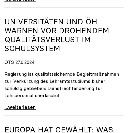
UNIVERSITÄTEN UND ÖH
WARNEN VOR DROHENDEM
QUALITÄTSVERLUST IM
SCHULSYSTEM
OTS 27.6.2024
Regierung ist qualitätssichernde Begleitmaßnahmen
zur Verkürzung des Lehramtsstudiums bisher
schuldig geblieben: Dienstrechtänderung für
Lehrpersonal unerlässlich
Universitäten und ÖH warnen vor drohendem
...weiterlesen
EUROPA HAT GEWÄHLT: WAS