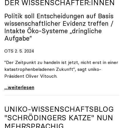
DER WISSENSCHAFTER:INNEN
Politik soll Entscheidungen auf Basis
wissenschaftlicher Evidenz treffen /
Intakte Öko-Systeme „dringliche
Aufgabe“
OTS 2. 5. 2024
"Der Zeitpunkt zu handeln ist jetzt, nicht erst in einer
katastrophenbeladenen Zukunft", sagt uniko-
Präsident Oliver Vitouch.
EU-Renaturierungsgesetz: uniko unterstützt Appell
...weiterlesen
UNIKO
-WISSENSCHAFTSBLOG
"SCHRÖDINGERS KATZE" NUN
MEHRSPRACHIG