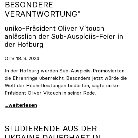
BESONDERE
VERANTWORTUNG"
uniko
-Präsident Oliver Vitouch
anlässlich der Sub-Auspiciis-Feier in
der Hofburg
OTS 18. 3. 2024
In der Hofburg wurden Sub-Auspiciis-Promovierten
die Ehrenringe überreicht. Besonders jetzt würde die
Welt der Höchstleistungen bedürfen, sagte uniko-
Präsident Oliver Vitouch in seiner Rede.
\"Wir zählen auf die neuen Superkräfte und ihre
...weiterlesen
STUDIERENDE AUS DER
UKRAINE DAUERHAFT IN