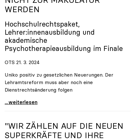
WERDEN
Hochschulrechtspaket,
Lehrer:innenausbildung und
akademische
Psychotherapieausbildung im Finale
OTS 21. 3. 2024
Uniko positiv zu gesetzlichen Neuerungen. Der
Lehramtsreform muss aber noch eine
Dienstrechtsänderung folgen
„Master“ darf im Lehramt nicht zur Makulatur
...weiterlesen
"WIR ZÄHLEN AUF DIE NEUEN
SUPERKRÄFTE UND IHRE