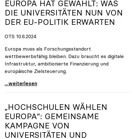
EUROPA HAT GEWÄHLT: WAS
DIE UNIVERSITÄTEN NUN VON
DER EU-POLITIK ERWARTEN
OTS 10.6.2024
Europa muss als Forschungsstandort
wettbewerbsfähig bleiben. Dazu braucht es digitale
Infrastruktur, ambitionierte Finanzierung und
europäische Zielsteuerung.
Europa hat gewählt: Was die Universitäten nun von
...weiterlesen
„HOCHSCHULEN WÄHLEN
EUROPA“: GEMEINSAME
KAMPAGNE VON
UNIVERSITÄTEN UND