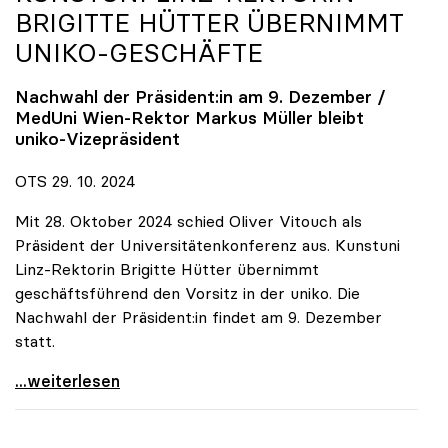
BRIGITTE HÜTTER ÜBERNIMMT
UNIKO
-GESCHÄFTE
Nachwahl der Präsident:in am 9. Dezember /
MedUni Wien-Rektor Markus Müller bleibt
uniko
-Vizepräsident
OTS 29. 10. 2024
Mit 28. Oktober 2024 schied Oliver Vitouch als
Präsident der Universitätenkonferenz aus. Kunstuni
Linz-Rektorin Brigitte Hütter übernimmt
geschäftsführend den Vorsitz in der uniko. Die
Nachwahl der Präsident:in findet am 9. Dezember
statt.
Vitouch-Nachfolge: Kunstuni Linz-Rektorin Brigitte
...weiterlesen