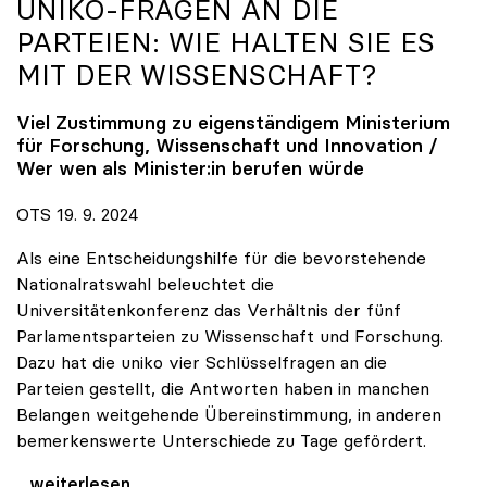
UNIKO
-FRAGEN AN DIE
PARTEIEN: WIE HALTEN SIE ES
MIT DER WISSENSCHAFT?
Viel Zustimmung zu eigenständigem Ministerium
für Forschung, Wissenschaft und Innovation /
Wer wen als Minister:in berufen würde
OTS 19. 9. 2024
Als eine Entscheidungshilfe für die bevorstehende
Nationalratswahl beleuchtet die
Universitätenkonferenz das Verhältnis der fünf
Parlamentsparteien zu Wissenschaft und Forschung.
Dazu hat die uniko vier Schlüsselfragen an die
Parteien gestellt, die Antworten haben in manchen
Belangen weitgehende Übereinstimmung, in anderen
bemerkenswerte Unterschiede zu Tage gefördert.
uniko-Fragen an die Parteien: Wie halten Sie es
...weiterlesen