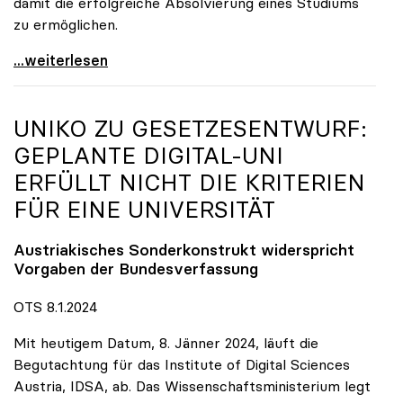
damit die erfolgreiche Absolvierung eines Studiums
zu ermöglichen.
Studierende aus der Ukraine dauerhaft in
...weiterlesen
UNIKO
ZU GESETZESENTWURF:
GEPLANTE DIGITAL-UNI
ERFÜLLT NICHT DIE KRITERIEN
FÜR EINE UNIVERSITÄT
Austriakisches Sonderkonstrukt widerspricht
Vorgaben der Bundesverfassung
OTS 8.1.2024
Mit heutigem Datum, 8. Jänner 2024, läuft die
Begutachtung für das Institute of Digital Sciences
Austria, IDSA, ab. Das Wissenschaftsministerium legt