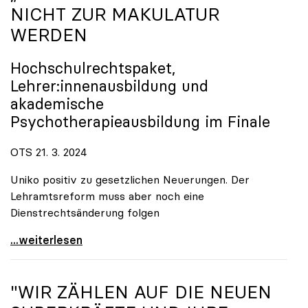
NICHT ZUR MAKULATUR
WERDEN
Hochschulrechtspaket,
Lehrer:innenausbildung und
akademische
Psychotherapieausbildung im Finale
OTS 21. 3. 2024
Uniko positiv zu gesetzlichen Neuerungen. Der
Lehramtsreform muss aber noch eine
Dienstrechtsänderung folgen
„Master“ darf im Lehramt nicht zur Makulatur
...weiterlesen
"WIR ZÄHLEN AUF DIE NEUEN