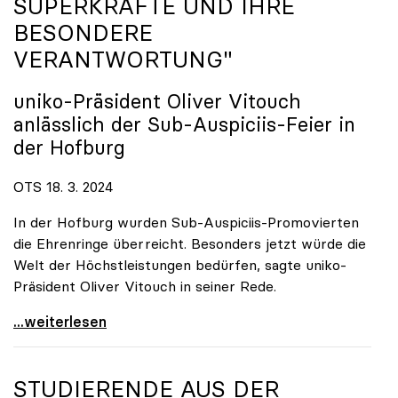
SUPERKRÄFTE UND IHRE
BESONDERE
VERANTWORTUNG"
uniko
-Präsident Oliver Vitouch
anlässlich der Sub-Auspiciis-Feier in
der Hofburg
OTS 18. 3. 2024
In der Hofburg wurden Sub-Auspiciis-Promovierten
die Ehrenringe überreicht. Besonders jetzt würde die
Welt der Höchstleistungen bedürfen, sagte uniko-
Präsident Oliver Vitouch in seiner Rede.
\"Wir zählen auf die neuen Superkräfte und ihre
...weiterlesen
STUDIERENDE AUS DER