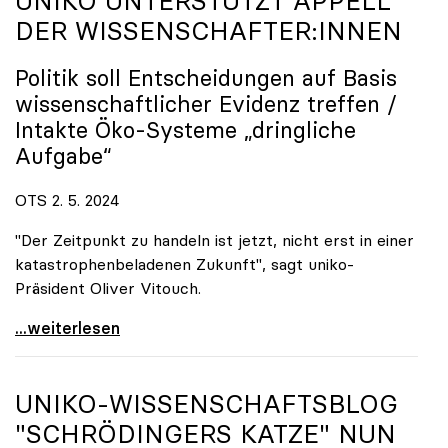
UNIKO
UNTERSTÜTZT APPELL
DER WISSENSCHAFTER:INNEN
Politik soll Entscheidungen auf Basis
wissenschaftlicher Evidenz treffen /
Intakte Öko-Systeme „dringliche
Aufgabe“
OTS 2. 5. 2024
"Der Zeitpunkt zu handeln ist jetzt, nicht erst in einer
katastrophenbeladenen Zukunft", sagt uniko-
Präsident Oliver Vitouch.
EU-Renaturierungsgesetz: uniko unterstützt Appell
...weiterlesen
UNIKO
-WISSENSCHAFTSBLOG
"SCHRÖDINGERS KATZE" NUN