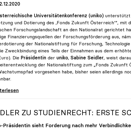
2.12.2020
sterreichische Universitätenkonferenz (uniko)
unterstützt
zung und Dotierung des ,Fonds Zukunft Österreich‘“, mit d
schen Forschungslandschaft an den Nationalrat gerichtet h
ige Finanzierungsquellen der Forschungsförderung aus, näml
rdotierung der Nationalstiftung für Forschung, Technologie 
ie Zweckbindung eines Teils der Einnahmen aus dem erhöht
Euro). Die
Präsidentin
der
uniko
,
Sabine Seidler
, weist dar
eiterentwicklung der Nationalstiftung zum „Fonds Zukunft 
achstumspfad vorgesehen habe, bisher seien allerdings no
nbar.
 unterstützt Petition zu Dotierung des „Fonds
iterlesen
IDLER ZU STUDIENRECHT: ERSTE S
o
-Präsidentin sieht Forderung nach mehr Verbindlichk