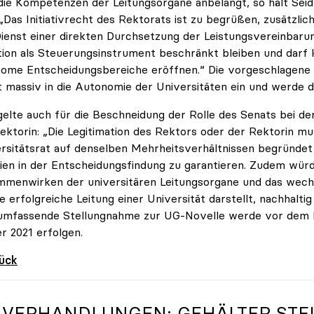
ie Kompetenzen der Leitungsorgane anbelangt, so hält Seid
 „Das Initiativrecht des Rektorats ist zu begrüßen, zusätzli
ienst einer direkten Durchsetzung der Leistungsvereinbarun
ion als Steuerungsinstrument beschränkt bleiben und darf 
ome Entscheidungsbereiche eröffnen.“ Die vorgeschlagene F
 massiv in die Autonomie der Universitäten ein und werde d
gelte auch für die Beschneidung der Rolle des Senats bei d
ektorin: „Die Legitimation des Rektors oder der Rektorin mu
rsitätsrat auf denselben Mehrheitsverhältnissen begründet
en in der Entscheidungsfindung zu garantieren. Zudem wür
menwirken der universitären Leitungsorgane und das wechse
ie erfolgreiche Leitung einer Universität darstellt, nachhaltig
umfassende Stellungnahme zur UG-Novelle werde vor dem 
r 2021 erfolgen.
rück
-VERHANDLUNGEN: GEHÄLTER STEI