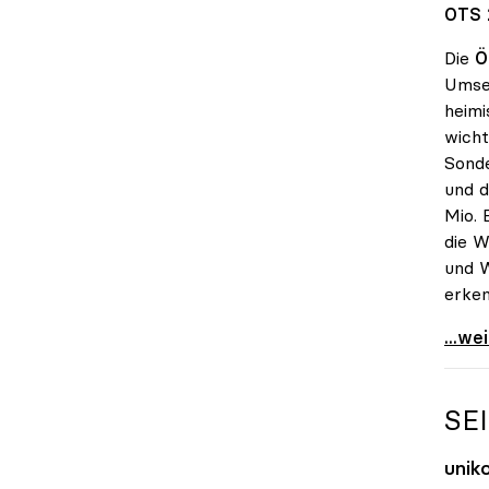
OTS 
Die
Ö
Umset
heimi
wicht
Sonde
und d
Mio. 
die W
und W
erken
uniko
...we
SE
unik