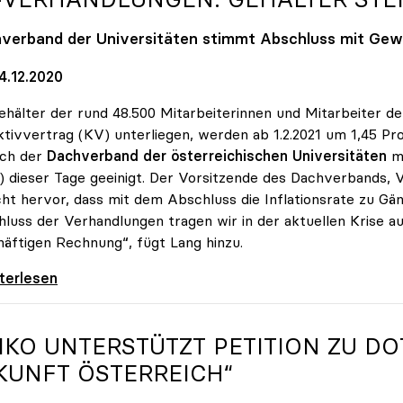
verband der Universitäten stimmt Abschluss mit Gewe
4.12.2020
ehälter der rund 48.500 Mitarbeiterinnen und Mitarbeiter de
ktivvertrag (KV) unterliegen, werden ab 1.2.2021 um 1,45 P
ich der
Dachverband der österreichischen Universitäten
m
 dieser Tage geeinigt. Der Vorsitzende des Dachverbands, 
cht hervor, dass mit dem Abschluss die Inflationsrate zu G
luss der Verhandlungen tragen wir in der aktuellen Krise a
äftigen Rechnung“, fügt Lang hinzu.
rhandlungen: Gehälter steigen um 1,45 Prozent
iterlesen
IKO
UNTERSTÜTZT PETITION ZU DO
KUNFT ÖSTERREICH“