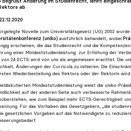
o
begrüßt Änderung im Studienrecht, lehnt eingeschrä
Rektors ab
22.12.2020
orgelegte Novelle zum Universitätsgesetz (UG) 2002 wurde
rsitätenkonferenz (uniko)
ausführlich behandelt, wobei
Prä
ngig erscheinen, die das Studienrecht und die Kompetenzen 
hrung einer Mindeststudienleistung zur Erhöhung der Verbin
von 24 ECTS wird von uns als angemessen erachtet. Die un
chkeit, Änderungen der Curricula zu initiieren. Die Einschr
rsten Wiederbestellung des Rektors oder der Rektorin wird
ieldiskutierten Mindeststudienleistung weist die uniko-Präsi
ndlichkeit auf der anderen Seite auch verbesserte Rahmen
überstehen, wie zum Beispiel mehr ECTS-Gerechtigkeit un
ennung. Für das Vorhaben des Gesetzgebers, „die studienr
ie gesetzlichen Vorgaben auf das Notwendigste zu reduzieren
esserungsbedarf.