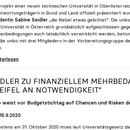
rojekt einer neuen technischen Universität in Oberösterreic
twortungsträgern in Bund und Land offiziell präsentiert w
dentin Sabine Seidler
„die Nebel etwas gelichtet“. Die uni
 Universität in Österreich grundsätzlich aufgeschlossen gege
nbedingungen auch tatsächlich verwirklicht werden, betont
die uniko mit drei Mitgliedern in der Vorbereitungsgruppe 
.
 steht Neugründung der TU Oberösterreich
iterlesen
IDLER ZU FINANZIELLEM MEHRBEDA
EIFEL AN NOTWENDIGKEIT“
o
weist vor Budgetstichtag auf Chancen und Risken der
15.9.2020
stens am 31. Oktober 2020 muss laut Universitätsgesetz da