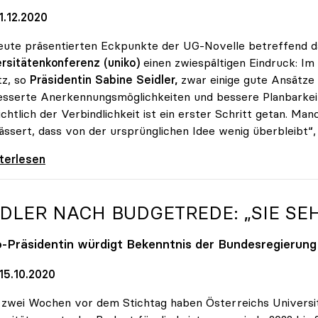
1.12.2020
eute präsentierten Eckpunkte der UG-Novelle betreffend d
rsitätenkonferenz (uniko)
einen zwiespältigen Eindruck: Im 
tz, so
Präsidentin Sabine Seidler,
zwar einige gute Ansätze 
sserte Anerkennungsmöglichkeiten und bessere Planbarkei
ichtlich der Verbindlichkeit ist ein erster Schritt getan. 
ssert, dass von der ursprünglichen Idee wenig überbleibt“, s
er zu Studienrecht: Erste Schritte sind getan
iterlesen
IDLER NACH BUDGETREDE: „SIE SE
o
-Präsidentin würdigt Bekenntnis der Bundesregierung
15.10.2020
zwei Wochen vor dem Stichtag haben Österreichs Universitä