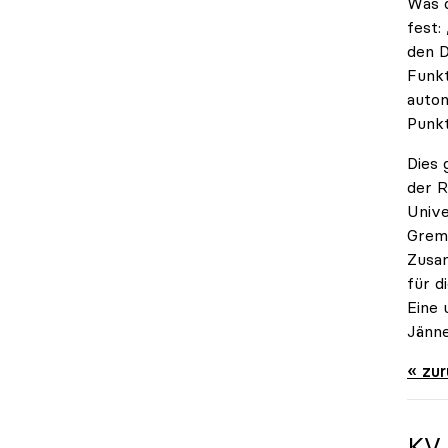
Was d
fest:
den D
Funkt
auton
Punkt
Dies 
der R
Unive
Gremi
Zusam
für d
Eine 
Jänne
« zu
KV