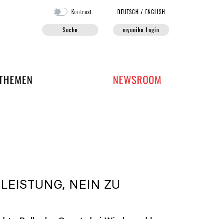
Kontrast
DE
UTSCH
/
EN
GLISH
Suche
myuniko Login
EN DER UNIKO
THEMEN
NEWSROOM
LEISTUNG, NEIN ZU