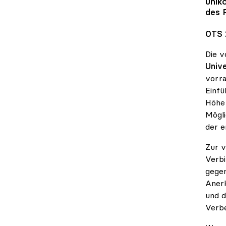
unik
des 
OTS 
Die v
Unive
vorra
Einfü
Höhe 
Mögli
der e
Zur v
Verbi
gegen
Anerk
und d
Verb