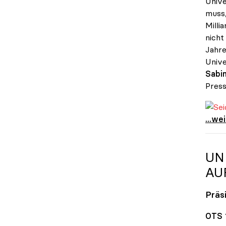
Unive
muss,
Milli
nicht
Jahre
Unive
Sabin
Press
Seidl
Seidl
...we
UN
AU
Präs
OTS 