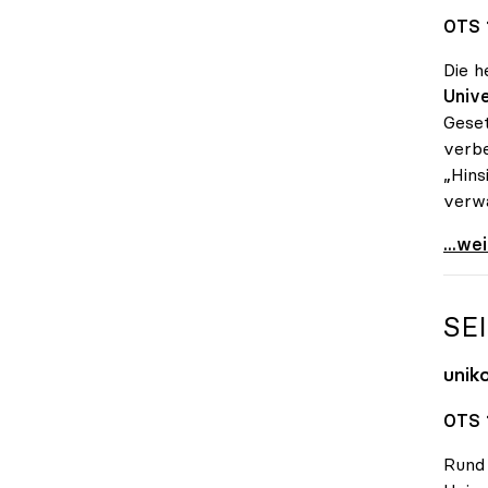
OTS 
Die h
Unive
Gese
verbe
„Hins
verwä
Seidl
...we
SE
unik
OTS 
Rund 