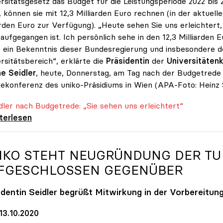
rsitätsgesetz das Budget für die Leistungsperiode 2022 bis 
 können sie mit 12,3 Milliarden Euro rechnen (in der aktuell
arden Euro zur Verfügung). „Heute sehen Sie uns erleichte
 aufgegangen ist. Ich persönlich sehe in den 12,3 Milliarde
 ein Bekenntnis dieser Bundesregierung und insbesondere d
rsitätsbereich“, erklärte die
Präsidentin
der
Universitätenk
e Seidler
, heute, Donnerstag, am Tag nach der Budgetrede 
ekonferenz des uniko-Präsidiums in Wien (APA-Foto: Heinz 
er nach Budgetrede: „Sie sehen uns erleichtert“
er nach Budgetrede: „Sie sehen uns
iterlesen
IKO
STEHT NEUGRÜNDUNG DER TU
FGESCHLOSSEN GEGENÜBER
identin Seidler begrüßt Mitwirkung in der Vorbereitun
13.10.2020