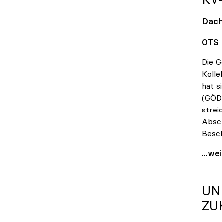
Dach
OTS 
Die G
Kolle
hat s
(GÖD)
strei
Absch
Besch
KV-Ve
...we
UN
ZU