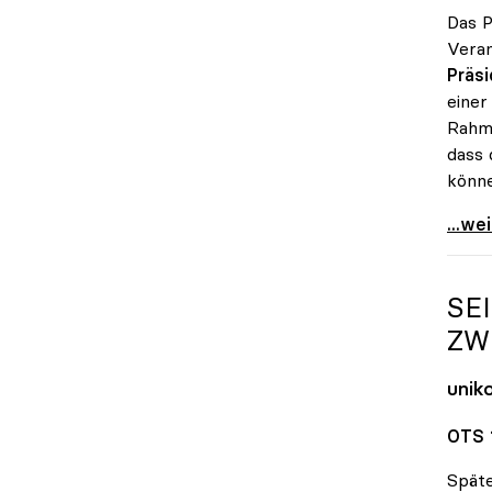
Das P
Veran
Präsi
einer
Rahme
dass 
könne
uniko
...we
SE
ZW
unik
OTS 
Späte