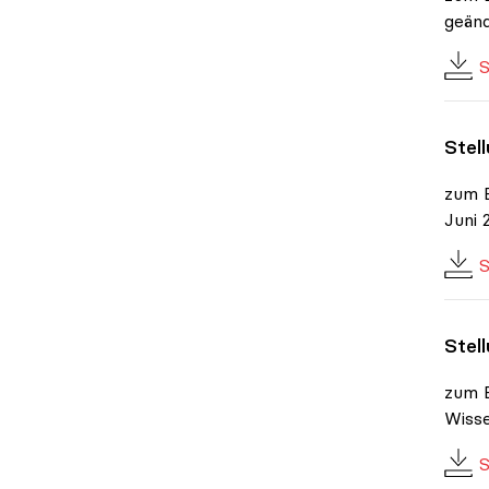
geänd
S
Stel
zum E
Juni 
S
Stel
zum E
Wisse
S