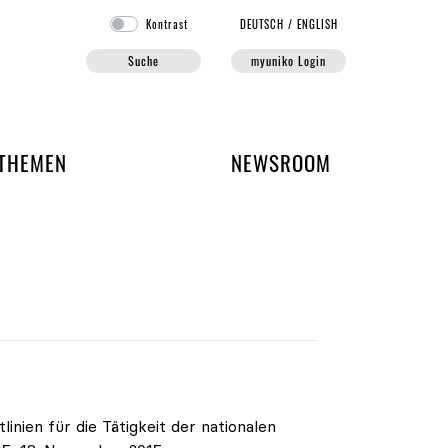
Kontrast
DE
UTSCH
/
EN
GLISH
Suche
myuniko Login
EN DER UNIKO
THEMEN
NEWSROOM
nien für die Tätigkeit der nationalen