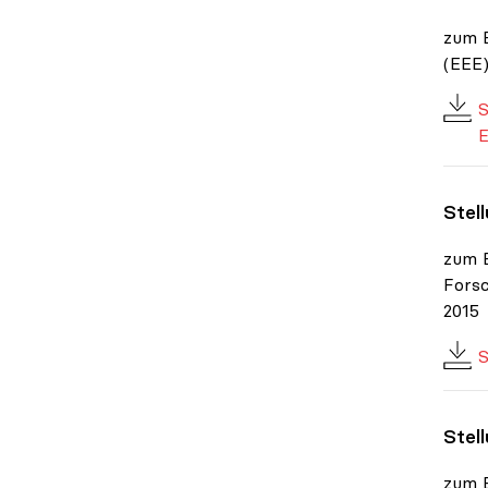
zum E
(EEE)
S
E
Stel
zum E
Fors
2015
S
Stel
zum 