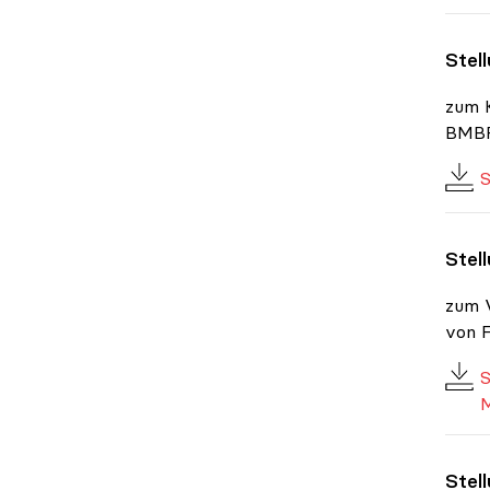
Stel
zum K
BMBF-
S
Stel
zum 
von 
S
M
Stel