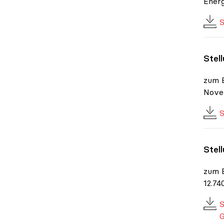
Energ
S
Stel
zum E
Nove
S
Stel
zum E
12.74
S
G