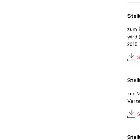
Stel
zum E
wird 
2015
S
Stel
zur 
Verte
S
Stel