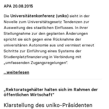
APA 20.08.2015
Die
Universitätenkonferenz (uniko)
sieht in der
Novelle zum Universitätsgesetz Tendenzen zur
Ausweitung des staatlichen Einflusses. In ihrer
Stellungnahme zur den geplanten Änderungen
spricht sie sich gegen eine Rücknahme der
universitären Autonomie aus und vermisst erneut
Schritte zur Einführung eines Systems der
Studienplatzfinanzierung in Verbindung mit
„umfassenden Zugangsregelungen".
Uni-Gesetz: Unis bangen um Autonomie
...weiterlesen
„Rektoratsgehälter halten sich im Rahmen der
öffentlichen Wirtschaft“
Klarstellung des
uniko
-Präsidenten