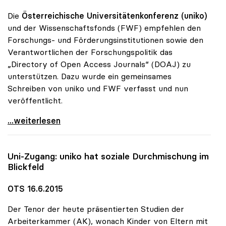
Die
Österreichische Universitätenkonferenz (uniko)
und der Wissenschaftsfonds (FWF) empfehlen den
Forschungs- und Förderungsinstitutionen sowie den
Verantwortlichen der Forschungspolitik das
„Directory of Open Access Journals“ (DOAJ) zu
unterstützen. Dazu wurde ein gemeinsames
Schreiben von uniko und FWF verfasst und nun
veröffentlicht.
uniko und FWF empfehlen Unterstützung des
...weiterlesen
Uni-Zugang:
uniko
hat soziale Durchmischung im
Blickfeld
OTS 16.6.2015
Der Tenor der heute präsentierten Studien der
Arbeiterkammer (AK), wonach Kinder von Eltern mit