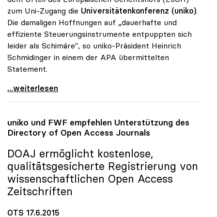
zum Uni-Zugang die
Universitätenkonferenz (uniko)
.
Die damaligen Hoffnungen auf „dauerhafte und
effiziente Steuerungsinstrumente entpuppten sich
leider als Schimäre", so uniko-Präsident Heinrich
Schmidinger in einem der APA übermittelten
Statement.
uniko-Kritik an „Fleckerlteppich\" bei Uni-Zugang
...weiterlesen
uniko
und FWF empfehlen Unterstützung des
Directory of Open Access Journals
DOAJ ermöglicht kostenlose,
qualitätsgesicherte Registrierung von
wissenschaftlichen Open Access
Zeitschriften
OTS 17.6.2015