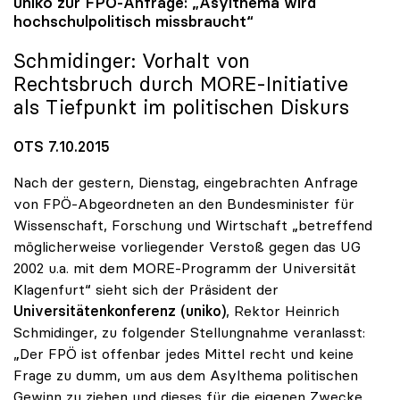
uniko
zur FPÖ-Anfrage: „Asylthema wird
hochschulpolitisch missbraucht“
Schmidinger: Vorhalt von
Rechtsbruch durch MORE-Initiative
als Tiefpunkt im politischen Diskurs
OTS 7.10.2015
Nach der gestern, Dienstag, eingebrachten Anfrage
von FPÖ-Abgeordneten an den Bundesminister für
Wissenschaft, Forschung und Wirtschaft „betreffend
möglicherweise vorliegender Verstoß gegen das UG
2002 u.a. mit dem MORE-Programm der Universität
Klagenfurt“ sieht sich der Präsident der
Universitätenkonferenz (uniko)
, Rektor Heinrich
Schmidinger, zu folgender Stellungnahme veranlasst:
„Der FPÖ ist offenbar jedes Mittel recht und keine
Frage zu dumm, um aus dem Asylthema politischen
Gewinn zu ziehen und dieses für die eigenen Zwecke