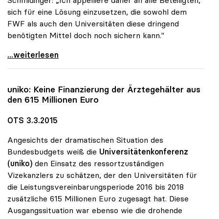
Schmidinger: „Ich appelliere daher an alle Beteiligten,
sich für eine Lösung einzusetzen, die sowohl dem
FWF als auch den Universitäten diese dringend
benötigten Mittel doch noch sichern kann."
uniko: Unverständnis für Reduktion der
...weiterlesen
uniko
: Keine Finanzierung der Ärztegehälter aus
den 615 Millionen Euro
OTS 3.3.2015
Angesichts der dramatischen Situation des
Bundesbudgets weiß die
Universitätenkonferenz
(uniko)
den Einsatz des ressortzuständigen
Vizekanzlers zu schätzen, der den Universitäten für
die Leistungsvereinbarungsperiode 2016 bis 2018
zusätzliche 615 Millionen Euro zugesagt hat. Diese
Ausgangssituation war ebenso wie die drohende