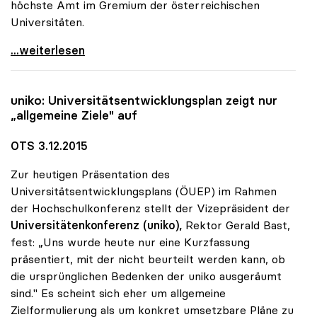
höchste Amt im Gremium der österreichischen
Universitäten.
Sonja Hammerschmid zur Präsidentin der uniko
...weiterlesen
uniko
: Universitätsentwicklungsplan zeigt nur
„allgemeine Ziele" auf
OTS 3.12.2015
Zur heutigen Präsentation des
Universitätsentwicklungsplans (ÖUEP) im Rahmen
der Hochschulkonferenz stellt der Vizepräsident der
Universitätenkonferenz (uniko),
Rektor Gerald Bast,
fest: „Uns wurde heute nur eine Kurzfassung
präsentiert, mit der nicht beurteilt werden kann, ob
die ursprünglichen Bedenken der uniko ausgeräumt
sind." Es scheint sich eher um allgemeine
Zielformulierung als um konkret umsetzbare Pläne zu