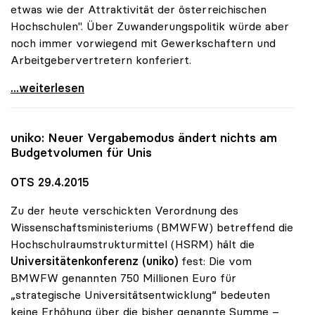
etwas wie der Attraktivität der österreichischen
Hochschulen". Über Zuwanderungspolitik würde aber
noch immer vorwiegend mit Gewerkschaftern und
Arbeitgebervertretern konferiert.
Unis sind „Magneten der Neuzuwanderung\"
...weiterlesen
uniko
: Neuer Vergabemodus ändert nichts am
Budgetvolumen für Unis
OTS 29.4.2015
Zu der heute verschickten Verordnung des
Wissenschaftsministeriums (BMWFW) betreffend die
Hochschulraumstrukturmittel (HSRM) hält die
Universitätenkonferenz (uniko)
fest: Die vom
BMWFW genannten 750 Millionen Euro für
„strategische Universitätsentwicklung“ bedeuten
keine Erhöhung über die bisher genannte Summe –