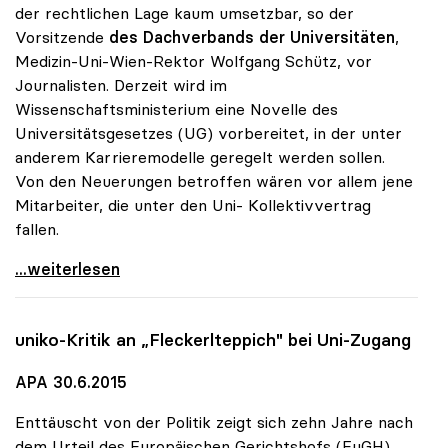
der rechtlichen Lage kaum umsetzbar, so der
Vorsitzende
des Dachverbands der Universitäten
,
Medizin-Uni-Wien-Rektor Wolfgang Schütz, vor
Journalisten. Derzeit wird im
Wissenschaftsministerium eine Novelle des
Universitätsgesetzes (UG) vorbereitet, in der unter
anderem Karrieremodelle geregelt werden sollen.
Von den Neuerungen betroffen wären vor allem jene
Mitarbeiter, die unter den Uni- Kollektivvertrag
fallen.
Unis glauben nicht an „Kündigungskultur\"
...weiterlesen
uniko
-Kritik an „Fleckerlteppich" bei Uni-Zugang
APA 30.6.2015
Enttäuscht von der Politik zeigt sich zehn Jahre nach
dem Urteil des Europäischen Gerichtshofs (EuGH)