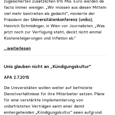
zugesicherten zusätzlichen 615 Mio. Euro werden de
facto immer weniger. „Wir müssen aus diesen Mitteln
viel mehr bestreiten als gedacht", monierte der
Präsident der
Universitätenkonferenz (uniko)
,
Heinrich Schmidinger, in Wien vor Journalisten. „Was
jetzt noch zur Verfügung steht, deckt nicht einmal
Kostensteigerungen und Inflation ab."
Schmidinger: Uni-Zusatzmittel schrumpfen laufend
...weiterlesen
Unis glauben nicht an „Kündigungskultur"
APA 2.7.2015
Die Universitäten wollen weiter auf befristete
Dienstverhältnisse für ihre Mitarbeiter setzen. Pläne
für eine verstärkte Implementierung von
unbefristeten Verträgen samt einer damit
einhergehenden „Kündigungskultur" seien aufgrund