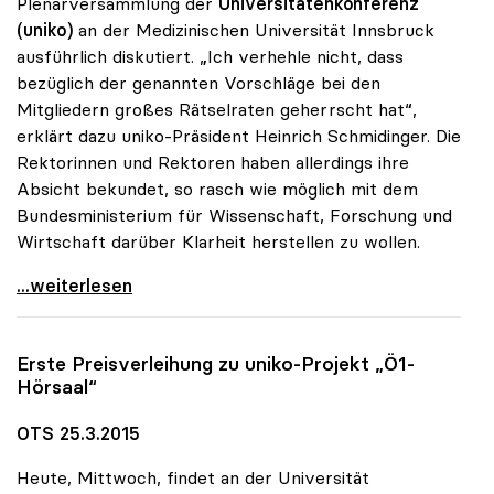
Plenarversammlung der
Universitätenkonferenz
(uniko)
an der Medizinischen Universität Innsbruck
ausführlich diskutiert. „Ich verhehle nicht, dass
bezüglich der genannten Vorschläge bei den
Mitgliedern großes Rätselraten geherrscht hat“,
erklärt dazu uniko-Präsident Heinrich Schmidinger. Die
Rektorinnen und Rektoren haben allerdings ihre
Absicht bekundet, so rasch wie möglich mit dem
Bundesministerium für Wissenschaft, Forschung und
Wirtschaft darüber Klarheit herstellen zu wollen.
uniko: Rätselraten über Vorschläge für
...weiterlesen
Erste Preisverleihung zu
uniko
-Projekt „Ö1-
Hörsaal“
OTS 25.3.2015
Heute, Mittwoch, findet an der Universität