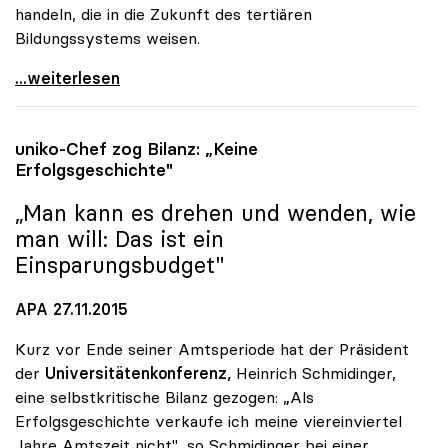
handeln, die in die Zukunft des tertiären
Bildungssystems weisen.
uniko: Universitätsentwicklungsplan zeigt nur
...weiterlesen
uniko
-Chef zog Bilanz: „Keine
Erfolgsgeschichte"
„Man kann es drehen und wenden, wie
man will: Das ist ein
Einsparungsbudget"
APA 27.11.2015
Kurz vor Ende seiner Amtsperiode hat der Präsident
der
Universitätenkonferenz,
Heinrich Schmidinger,
eine selbstkritische Bilanz gezogen: „Als
Erfolgsgeschichte verkaufe ich meine viereinviertel
Jahre Amtszeit nicht", so Schmidinger bei einer