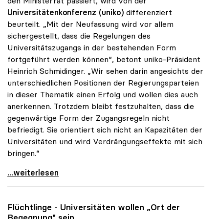
den Ministerrat passiert, wird von der
Universitätenkonferenz (uniko)
differenziert
beurteilt. „Mit der Neufassung wird vor allem
sichergestellt, dass die Regelungen des
Universitätszugangs in der bestehenden Form
fortgeführt werden können“, betont uniko-Präsident
Heinrich Schmidinger. „Wir sehen darin angesichts der
unterschiedlichen Positionen der Regierungsparteien
in dieser Thematik einen Erfolg und wollen dies auch
anerkennen. Trotzdem bleibt festzuhalten, dass die
gegenwärtige Form der Zugangsregeln nicht
befriedigt. Sie orientiert sich nicht an Kapazitäten der
Universitäten und wird Verdrängungseffekte mit sich
bringen.“
Schmidinger zu Uni-Zugang: Kernfrage trotz
...weiterlesen
Flüchtlinge - Universitäten wollen „Ort der
Begegnung" sein