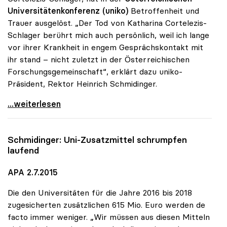
Universitätenkonferenz (uniko)
Betroffenheit und
Trauer ausgelöst. „Der Tod von Katharina Cortelezis-
Schlager berührt mich auch persönlich, weil ich lange
vor ihrer Krankheit in engem Gesprächskontakt mit
ihr stand – nicht zuletzt in der Österreichischen
Forschungsgemeinschaft“, erklärt dazu uniko-
Präsident, Rektor Heinrich Schmidinger.
uniko-Präsident zum Tod von Katharina
...weiterlesen
Schmidinger: Uni-Zusatzmittel schrumpfen
laufend
APA 2.7.2015
Die den Universitäten für die Jahre 2016 bis 2018
zugesicherten zusätzlichen 615 Mio. Euro werden de
facto immer weniger. „Wir müssen aus diesen Mitteln