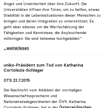
Angst und Unsicherheit über ihre Zukunft. Die
Universitäten öffnen ihre Türen, um zu helfen, etwas
Stabilität in die Lebenssituationen dieser Menschen zu
bringen und deren Integration zu unterstützen. Es
geht aber ebenso um die Wertschätzung der
Fähigkeiten und Kenntnisse, die Asylsuchende
mitbringen. Sie sind teilweise hochgebildet."
Asyl: Universitäten engagieren sich mit einer
...weiterlesen
uniko
-Präsident zum Tod von Katharina
Cortolezis-Schlager
OTS 22.7.2015
Die Nachricht vom Ableben der vormaligen
Wissenschaftssprecherin und
Nationalratsabgeordneten der ÖVP, Katharina
Cortolezis-Schlager, hat in der
Österreichischen