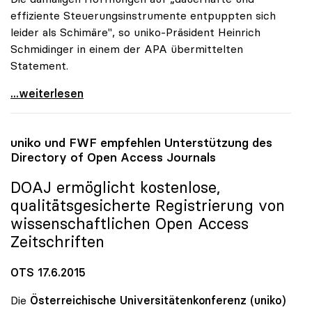
effiziente Steuerungsinstrumente entpuppten sich
leider als Schimäre", so uniko-Präsident Heinrich
Schmidinger in einem der APA übermittelten
Statement.
uniko-Kritik an „Fleckerlteppich\" bei Uni-Zugang
...weiterlesen
uniko
und FWF empfehlen Unterstützung des
Directory of Open Access Journals
DOAJ ermöglicht kostenlose,
qualitätsgesicherte Registrierung von
wissenschaftlichen Open Access
Zeitschriften
OTS 17.6.2015
Die
Österreichische Universitätenkonferenz (uniko)