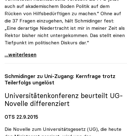
auch auf akademischem Boden Politik auf dem
Rücken von Hilfsbedürftigen zu machen.“ Ohne auf
die 37 Fragen einzugehen, hält Schmidinger fest:
„Eine derartige Niedertracht ist mir in meiner Zeit als
Rektor bisher nicht untergekommen. Das stellt einen
Tiefpunkt im politischen Diskurs dar.“
uniko zur FPÖ-Anfrage: „Asylthema wird
...weiterlesen
Schmidinger zu Uni-Zugang: Kernfrage trotz
Teilerfolgs ungelöst
Universitätenkonferenz beurteilt UG-
Novelle differenziert
OTS 22.9.2015
Die Novelle zum Universitätsgesetz (UG), die heute