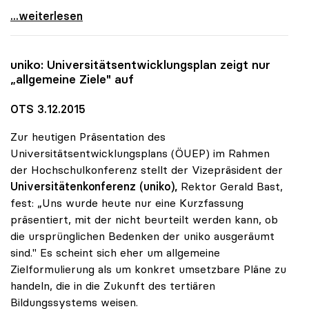
Sonja Hammerschmid zur Präsidentin der uniko
...weiterlesen
uniko
: Universitätsentwicklungsplan zeigt nur
„allgemeine Ziele" auf
OTS 3.12.2015
Zur heutigen Präsentation des
Universitätsentwicklungsplans (ÖUEP) im Rahmen
der Hochschulkonferenz stellt der Vizepräsident der
Universitätenkonferenz (uniko),
Rektor Gerald Bast,
fest: „Uns wurde heute nur eine Kurzfassung
präsentiert, mit der nicht beurteilt werden kann, ob
die ursprünglichen Bedenken der uniko ausgeräumt
sind." Es scheint sich eher um allgemeine
Zielformulierung als um konkret umsetzbare Pläne zu
handeln, die in die Zukunft des tertiären
Bildungssystems weisen.