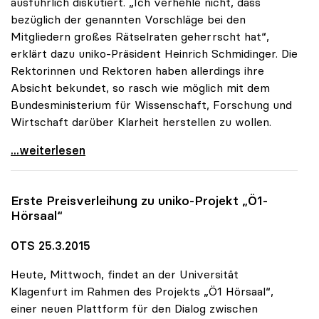
ausführlich diskutiert. „Ich verhehle nicht, dass
bezüglich der genannten Vorschläge bei den
Mitgliedern großes Rätselraten geherrscht hat“,
erklärt dazu uniko-Präsident Heinrich Schmidinger. Die
Rektorinnen und Rektoren haben allerdings ihre
Absicht bekundet, so rasch wie möglich mit dem
Bundesministerium für Wissenschaft, Forschung und
Wirtschaft darüber Klarheit herstellen zu wollen.
uniko: Rätselraten über Vorschläge für
...weiterlesen
Erste Preisverleihung zu
uniko
-Projekt „Ö1-
Hörsaal“
OTS 25.3.2015
Heute, Mittwoch, findet an der Universität
Klagenfurt im Rahmen des Projekts „Ö1 Hörsaal“,
einer neuen Plattform für den Dialog zwischen