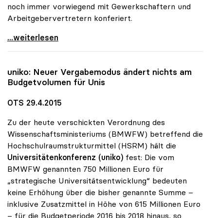
noch immer vorwiegend mit Gewerkschaftern und
Arbeitgebervertretern konferiert.
Unis sind „Magneten der Neuzuwanderung\"
...weiterlesen
uniko
: Neuer Vergabemodus ändert nichts am
Budgetvolumen für Unis
OTS 29.4.2015
Zu der heute verschickten Verordnung des
Wissenschaftsministeriums (BMWFW) betreffend die
Hochschulraumstrukturmittel (HSRM) hält die
Universitätenkonferenz (uniko)
fest: Die vom
BMWFW genannten 750 Millionen Euro für
„strategische Universitätsentwicklung“ bedeuten
keine Erhöhung über die bisher genannte Summe –
inklusive Zusatzmittel in Höhe von 615 Millionen Euro
– für die Budgetperiode 2016 bis 2018 hinaus, so