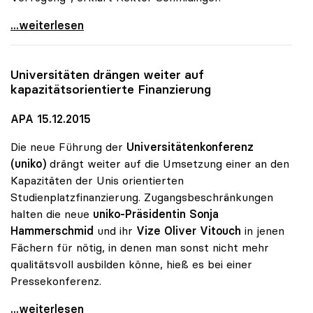
MORE-Projekt findet Zuspruch: 740 Studierende
...weiterlesen
Universitäten drängen weiter auf
kapazitätsorientierte Finanzierung
APA 15.12.2015
Die neue Führung der
Universitätenkonferenz
(uniko)
drängt weiter auf die Umsetzung einer an den
Kapazitäten der Unis orientierten
Studienplatzfinanzierung. Zugangsbeschränkungen
halten die neue
uniko-Präsidentin Sonja
Hammerschmid
und ihr
Vize Oliver Vitouch
in jenen
Fächern für nötig, in denen man sonst nicht mehr
qualitätsvoll ausbilden könne, hieß es bei einer
Pressekonferenz.
Universitäten drängen weiter auf
...weiterlesen