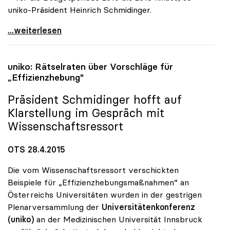
uniko-Präsident Heinrich Schmidinger.
uniko: Neuer Vergabemodus ändert nichts am
...weiterlesen
uniko
: Rätselraten über Vorschläge für
„Effizienzhebung"
Präsident Schmidinger hofft auf
Klarstellung im Gespräch mit
Wissenschaftsressort
OTS 28.4.2015
Die vom Wissenschaftsressort verschickten
Beispiele für „Effizienzhebungsmaßnahmen“ an
Österreichs Universitäten wurden in der gestrigen
Plenarversammlung der
Universitätenkonferenz
(uniko)
an der Medizinischen Universität Innsbruck