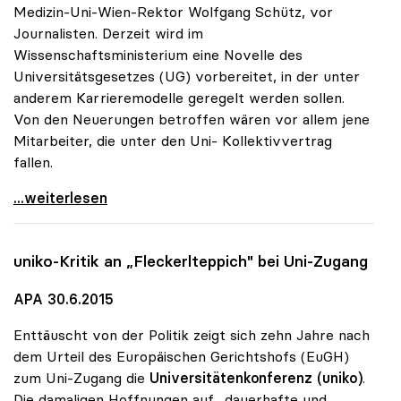
Medizin-Uni-Wien-Rektor Wolfgang Schütz, vor
Journalisten. Derzeit wird im
Wissenschaftsministerium eine Novelle des
Universitätsgesetzes (UG) vorbereitet, in der unter
anderem Karrieremodelle geregelt werden sollen.
Von den Neuerungen betroffen wären vor allem jene
Mitarbeiter, die unter den Uni- Kollektivvertrag
fallen.
Unis glauben nicht an „Kündigungskultur\"
...weiterlesen
uniko
-Kritik an „Fleckerlteppich" bei Uni-Zugang
APA 30.6.2015
Enttäuscht von der Politik zeigt sich zehn Jahre nach
dem Urteil des Europäischen Gerichtshofs (EuGH)
zum Uni-Zugang die
Universitätenkonferenz (uniko)
.
Die damaligen Hoffnungen auf „dauerhafte und