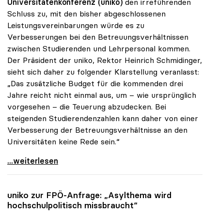
Universitätenkonferenz (uniko)
den irreführenden
Schluss zu, mit den bisher abgeschlossenen
Leistungsvereinbarungen würde es zu
Verbesserungen bei den Betreuungsverhältnissen
zwischen Studierenden und Lehrpersonal kommen.
Der Präsident der uniko, Rektor Heinrich Schmidinger,
sieht sich daher zu folgender Klarstellung veranlasst:
„Das zusätzliche Budget für die kommenden drei
Jahre reicht nicht einmal aus, um – wie ursprünglich
vorgesehen – die Teuerung abzudecken. Bei
steigenden Studierendenzahlen kann daher von einer
Verbesserung der Betreuungsverhältnisse an den
Universitäten keine Rede sein.“
Schmidinger: „Von besseren Betreuungsrelationen
...weiterlesen
uniko
zur FPÖ-Anfrage: „Asylthema wird
hochschulpolitisch missbraucht“