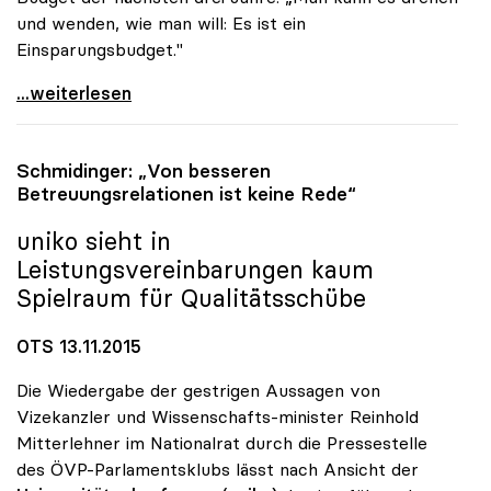
und wenden, wie man will: Es ist ein
Einsparungsbudget."
uniko-Chef zog Bilanz: „Keine Erfolgsgeschichte\"
...weiterlesen
Schmidinger: „Von besseren
Betreuungsrelationen ist keine Rede“
uniko
sieht in
Leistungsvereinbarungen kaum
Spielraum für Qualitätsschübe
OTS 13.11.2015
Die Wiedergabe der gestrigen Aussagen von
Vizekanzler und Wissenschafts-minister Reinhold
Mitterlehner im Nationalrat durch die Pressestelle
des ÖVP-Parlamentsklubs lässt nach Ansicht der