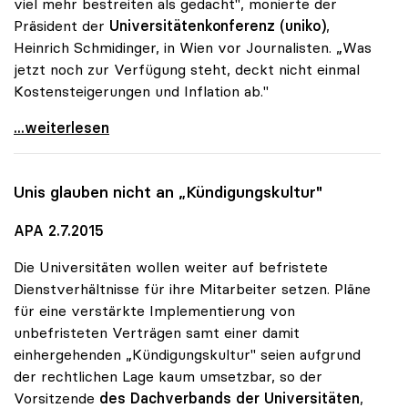
viel mehr bestreiten als gedacht", monierte der
Präsident der
Universitätenkonferenz (uniko)
,
Heinrich Schmidinger, in Wien vor Journalisten. „Was
jetzt noch zur Verfügung steht, deckt nicht einmal
Kostensteigerungen und Inflation ab."
Schmidinger: Uni-Zusatzmittel schrumpfen laufend
...weiterlesen
Unis glauben nicht an „Kündigungskultur"
APA 2.7.2015
Die Universitäten wollen weiter auf befristete
Dienstverhältnisse für ihre Mitarbeiter setzen. Pläne
für eine verstärkte Implementierung von
unbefristeten Verträgen samt einer damit
einhergehenden „Kündigungskultur" seien aufgrund
der rechtlichen Lage kaum umsetzbar, so der
Vorsitzende
des Dachverbands der Universitäten
,