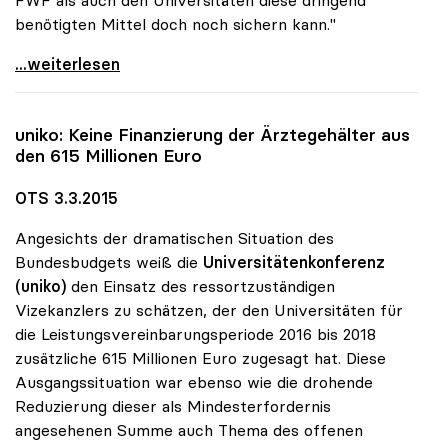
FWF als auch den Universitäten diese dringend
benötigten Mittel doch noch sichern kann."
uniko: Unverständnis für Reduktion der
...weiterlesen
uniko
: Keine Finanzierung der Ärztegehälter aus
den 615 Millionen Euro
OTS 3.3.2015
Angesichts der dramatischen Situation des
Bundesbudgets weiß die
Universitätenkonferenz
(uniko)
den Einsatz des ressortzuständigen
Vizekanzlers zu schätzen, der den Universitäten für
die Leistungsvereinbarungsperiode 2016 bis 2018
zusätzliche 615 Millionen Euro zugesagt hat. Diese
Ausgangssituation war ebenso wie die drohende
Reduzierung dieser als Mindesterfordernis
angesehenen Summe auch Thema des offenen