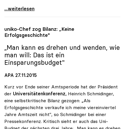
uniko: Universitätsentwicklungsplan zeigt nur
...weiterlesen
uniko
-Chef zog Bilanz: „Keine
Erfolgsgeschichte"
„Man kann es drehen und wenden, wie
man will: Das ist ein
Einsparungsbudget"
APA 27.11.2015
Kurz vor Ende seiner Amtsperiode hat der Präsident
der
Universitätenkonferenz,
Heinrich Schmidinger,
eine selbstkritische Bilanz gezogen: „Als
Erfolgsgeschichte verkaufe ich meine viereinviertel
Jahre Amtszeit nicht", so Schmidinger bei einer
Pressekonferenz. Kritisch sieht er auch das Uni-
Budget der nächsten drei Jahre: „Man kann es drehen