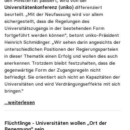
den Ministerrat passiert, wird von der
Universitätenkonferenz (uniko)
differenziert
beurteilt. „Mit der Neufassung wird vor allem
sichergestellt, dass die Regelungen des
Universitätszugangs in der bestehenden Form
fortgeführt werden können“, betont uniko-Präsident
Heinrich Schmidinger. „Wir sehen darin angesichts der
unterschiedlichen Positionen der Regierungsparteien
in dieser Thematik einen Erfolg und wollen dies auch
anerkennen. Trotzdem bleibt festzuhalten, dass die
gegenwärtige Form der Zugangsregeln nicht
befriedigt. Sie orientiert sich nicht an Kapazitäten der
Universitäten und wird Verdrängungseffekte mit sich
bringen.“
Schmidinger zu Uni-Zugang: Kernfrage trotz
...weiterlesen
Flüchtlinge - Universitäten wollen „Ort der
Begegnung" sein