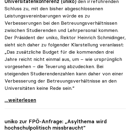
Universitätenkonferenz (uniko)
den irreführenden
Schluss zu, mit den bisher abgeschlossenen
Leistungsvereinbarungen würde es zu
Verbesserungen bei den Betreuungsverhältnissen
zwischen Studierenden und Lehrpersonal kommen.
Der Präsident der uniko, Rektor Heinrich Schmidinger,
sieht sich daher zu folgender Klarstellung veranlasst:
„Das zusätzliche Budget für die kommenden drei
Jahre reicht nicht einmal aus, um – wie ursprünglich
vorgesehen – die Teuerung abzudecken. Bei
steigenden Studierendenzahlen kann daher von einer
Verbesserung der Betreuungsverhältnisse an den
Universitäten keine Rede sein.“
Schmidinger: „Von besseren Betreuungsrelationen
...weiterlesen
uniko
zur FPÖ-Anfrage: „Asylthema wird
hochschulpolitisch missbraucht“