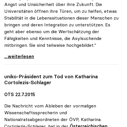
Angst und Unsicherheit über ihre Zukunft. Die
Universitäten öffnen ihre Türen, um zu helfen, etwas
Stabilität in die Lebenssituationen dieser Menschen zu
bringen und deren Integration zu unterstützen. Es
geht aber ebenso um die Wertschätzung der
Fähigkeiten und Kenntnisse, die Asylsuchende
mitbringen. Sie sind teilweise hochgebildet."
Asyl: Universitäten engagieren sich mit einer
...weiterlesen
uniko
-Präsident zum Tod von Katharina
Cortolezis-Schlager
OTS 22.7.2015
Die Nachricht vom Ableben der vormaligen
Wissenschaftssprecherin und
Nationalratsabgeordneten der ÖVP, Katharina
Cortolezis-Schlager, hat in der
Österreichischen