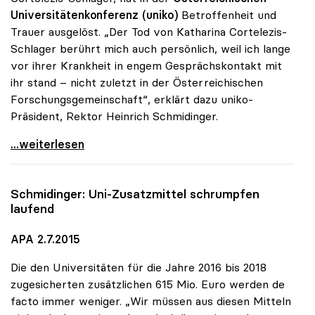
Universitätenkonferenz (uniko)
Betroffenheit und
Trauer ausgelöst. „Der Tod von Katharina Cortelezis-
Schlager berührt mich auch persönlich, weil ich lange
vor ihrer Krankheit in engem Gesprächskontakt mit
ihr stand – nicht zuletzt in der Österreichischen
Forschungsgemeinschaft“, erklärt dazu uniko-
Präsident, Rektor Heinrich Schmidinger.
uniko-Präsident zum Tod von Katharina
...weiterlesen
Schmidinger: Uni-Zusatzmittel schrumpfen
laufend
APA 2.7.2015
Die den Universitäten für die Jahre 2016 bis 2018
zugesicherten zusätzlichen 615 Mio. Euro werden de
facto immer weniger. „Wir müssen aus diesen Mitteln