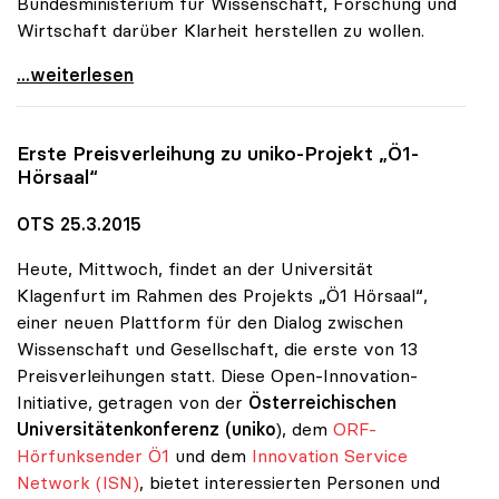
Bundesministerium für Wissenschaft, Forschung und
Wirtschaft darüber Klarheit herstellen zu wollen.
uniko: Rätselraten über Vorschläge für
...weiterlesen
Erste Preisverleihung zu
uniko
-Projekt „Ö1-
Hörsaal“
OTS 25.3.2015
Heute, Mittwoch, findet an der Universität
Klagenfurt im Rahmen des Projekts „Ö1 Hörsaal“,
einer neuen Plattform für den Dialog zwischen
Wissenschaft und Gesellschaft, die erste von 13
Preisverleihungen statt. Diese Open-Innovation-
Initiative, getragen von der
Österreichischen
Universitätenkonferenz (uniko
), dem
ORF-
Hörfunksender Ö1
und dem
Innovation Service
Network (ISN)
, bietet interessierten Personen und