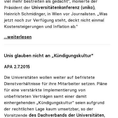
viel mehr bestreiten als gedacht", monierte der
Präsident der
Universitätenkonferenz (uniko)
,
Heinrich Schmidinger, in Wien vor Journalisten. „Was
jetzt noch zur Verfügung steht, deckt nicht einmal
Kostensteigerungen und Inflation ab."
Schmidinger: Uni-Zusatzmittel schrumpfen laufend
...weiterlesen
Unis glauben nicht an „Kündigungskultur"
APA 2.7.2015
Die Universitäten wollen weiter auf befristete
Dienstverhältnisse für ihre Mitarbeiter setzen. Pläne
für eine verstärkte Implementierung von
unbefristeten Verträgen samt einer damit
einhergehenden „Kündigungskultur" seien aufgrund
der rechtlichen Lage kaum umsetzbar, so der
Vorsitzende
des Dachverbands der Universitäten
,