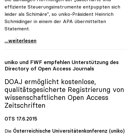
effiziente Steuerungsinstrumente entpuppten sich
leider als Schimäre", so uniko-Präsident Heinrich
Schmidinger in einem der APA übermittelten
Statement.
uniko-Kritik an „Fleckerlteppich\" bei Uni-Zugang
...weiterlesen
uniko
und FWF empfehlen Unterstützung des
Directory of Open Access Journals
DOAJ ermöglicht kostenlose,
qualitätsgesicherte Registrierung von
wissenschaftlichen Open Access
Zeitschriften
OTS 17.6.2015
Die
Österreichische Universitätenkonferenz (uniko)