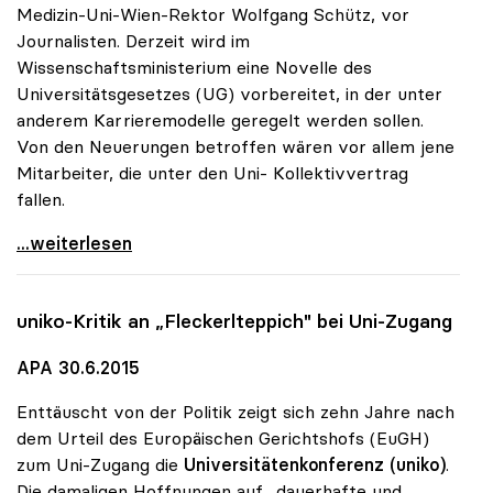
Medizin-Uni-Wien-Rektor Wolfgang Schütz, vor
Journalisten. Derzeit wird im
Wissenschaftsministerium eine Novelle des
Universitätsgesetzes (UG) vorbereitet, in der unter
anderem Karrieremodelle geregelt werden sollen.
Von den Neuerungen betroffen wären vor allem jene
Mitarbeiter, die unter den Uni- Kollektivvertrag
fallen.
Unis glauben nicht an „Kündigungskultur\"
...weiterlesen
uniko
-Kritik an „Fleckerlteppich" bei Uni-Zugang
APA 30.6.2015
Enttäuscht von der Politik zeigt sich zehn Jahre nach
dem Urteil des Europäischen Gerichtshofs (EuGH)
zum Uni-Zugang die
Universitätenkonferenz (uniko)
.
Die damaligen Hoffnungen auf „dauerhafte und