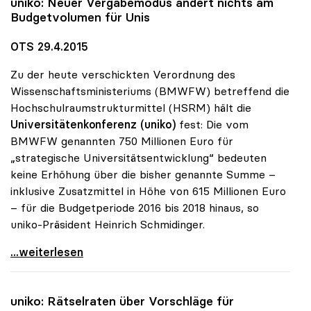
uniko
: Neuer Vergabemodus ändert nichts am
Budgetvolumen für Unis
OTS 29.4.2015
Zu der heute verschickten Verordnung des
Wissenschaftsministeriums (BMWFW) betreffend die
Hochschulraumstrukturmittel (HSRM) hält die
Universitätenkonferenz (uniko)
fest: Die vom
BMWFW genannten 750 Millionen Euro für
„strategische Universitätsentwicklung“ bedeuten
keine Erhöhung über die bisher genannte Summe –
inklusive Zusatzmittel in Höhe von 615 Millionen Euro
– für die Budgetperiode 2016 bis 2018 hinaus, so
uniko-Präsident Heinrich Schmidinger.
uniko: Neuer Vergabemodus ändert nichts am
...weiterlesen
uniko
: Rätselraten über Vorschläge für