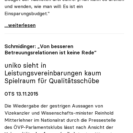
und wenden, wie man will: Es ist ein
Einsparungsbudget."
uniko-Chef zog Bilanz: „Keine Erfolgsgeschichte\"
...weiterlesen
Schmidinger: „Von besseren
Betreuungsrelationen ist keine Rede“
uniko
sieht in
Leistungsvereinbarungen kaum
Spielraum für Qualitätsschübe
OTS 13.11.2015
Die Wiedergabe der gestrigen Aussagen von
Vizekanzler und Wissenschafts-minister Reinhold
Mitterlehner im Nationalrat durch die Pressestelle
des ÖVP-Parlamentsklubs lässt nach Ansicht der