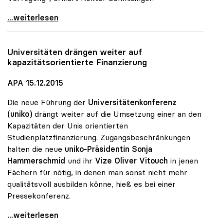
MORE-Projekt findet Zuspruch: 740 Studierende
...weiterlesen
Universitäten drängen weiter auf
kapazitätsorientierte Finanzierung
APA 15.12.2015
Die neue Führung der
Universitätenkonferenz
(uniko)
drängt weiter auf die Umsetzung einer an den
Kapazitäten der Unis orientierten
Studienplatzfinanzierung. Zugangsbeschränkungen
halten die neue
uniko-Präsidentin Sonja
Hammerschmid
und ihr
Vize Oliver Vitouch
in jenen
Fächern für nötig, in denen man sonst nicht mehr
qualitätsvoll ausbilden könne, hieß es bei einer
Pressekonferenz.
Universitäten drängen weiter auf
...weiterlesen