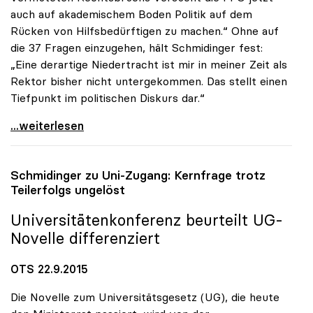
auch auf akademischem Boden Politik auf dem
Rücken von Hilfsbedürftigen zu machen.“ Ohne auf
die 37 Fragen einzugehen, hält Schmidinger fest:
„Eine derartige Niedertracht ist mir in meiner Zeit als
Rektor bisher nicht untergekommen. Das stellt einen
Tiefpunkt im politischen Diskurs dar.“
uniko zur FPÖ-Anfrage: „Asylthema wird
...weiterlesen
Schmidinger zu Uni-Zugang: Kernfrage trotz
Teilerfolgs ungelöst
Universitätenkonferenz beurteilt UG-
Novelle differenziert
OTS 22.9.2015
Die Novelle zum Universitätsgesetz (UG), die heute