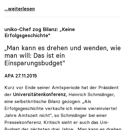
uniko: Universitätsentwicklungsplan zeigt nur
...weiterlesen
uniko
-Chef zog Bilanz: „Keine
Erfolgsgeschichte"
„Man kann es drehen und wenden, wie
man will: Das ist ein
Einsparungsbudget"
APA 27.11.2015
Kurz vor Ende seiner Amtsperiode hat der Präsident
der
Universitätenkonferenz,
Heinrich Schmidinger,
eine selbstkritische Bilanz gezogen: „Als
Erfolgsgeschichte verkaufe ich meine viereinviertel
Jahre Amtszeit nicht", so Schmidinger bei einer
Pressekonferenz. Kritisch sieht er auch das Uni-
Budget der nächsten drei Jahre: „Man kann es drehen