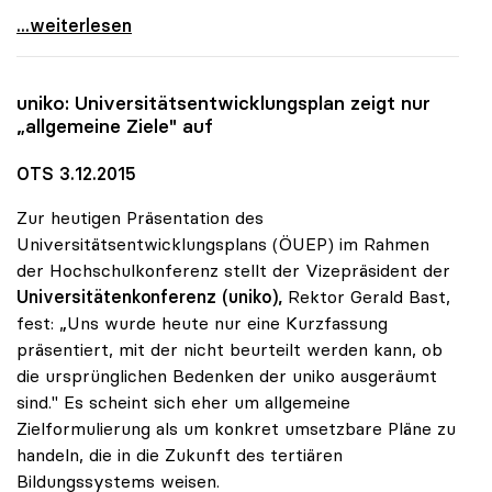
Sonja Hammerschmid zur Präsidentin der uniko
...weiterlesen
uniko
: Universitätsentwicklungsplan zeigt nur
„allgemeine Ziele" auf
OTS 3.12.2015
Zur heutigen Präsentation des
Universitätsentwicklungsplans (ÖUEP) im Rahmen
der Hochschulkonferenz stellt der Vizepräsident der
Universitätenkonferenz (uniko),
Rektor Gerald Bast,
fest: „Uns wurde heute nur eine Kurzfassung
präsentiert, mit der nicht beurteilt werden kann, ob
die ursprünglichen Bedenken der uniko ausgeräumt
sind." Es scheint sich eher um allgemeine
Zielformulierung als um konkret umsetzbare Pläne zu
handeln, die in die Zukunft des tertiären
Bildungssystems weisen.