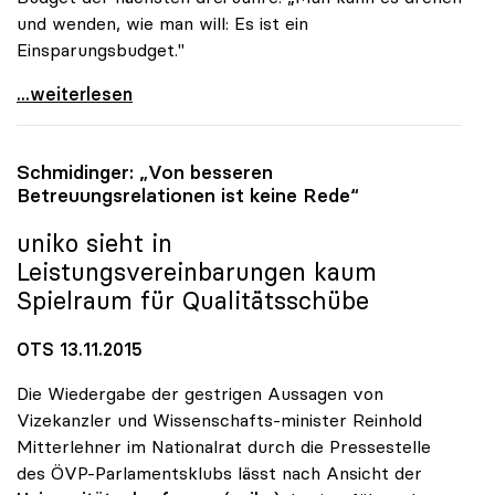
und wenden, wie man will: Es ist ein
Einsparungsbudget."
uniko-Chef zog Bilanz: „Keine Erfolgsgeschichte\"
...weiterlesen
Schmidinger: „Von besseren
Betreuungsrelationen ist keine Rede“
uniko
sieht in
Leistungsvereinbarungen kaum
Spielraum für Qualitätsschübe
OTS 13.11.2015
Die Wiedergabe der gestrigen Aussagen von
Vizekanzler und Wissenschafts-minister Reinhold
Mitterlehner im Nationalrat durch die Pressestelle
des ÖVP-Parlamentsklubs lässt nach Ansicht der