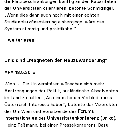
die Platzbeschränkungen künftig an den Kapazitäten
der Universitäten orientieren, betonte Schmidinger.
„Wenn dies dann auch noch mit einer echten
Studienplatzfinanzierung einherginge, wäre das
System stimmig und praktikabel."
Zugangsregelungen: Grundsätzliches Okay der uniko
...weiterlesen
Unis sind „Magneten der Neuzuwanderung"
APA 18.5.2015
Wien - Die Universitäten wünschen sich mehr
Anstrengungen der Politik, ausländische Absolventen
im Land zu halten. „An einem hohen Verbleib muss
Österreich Interesse haben", betonte der Vizerektor
der Uni Wien und Vorsitzende des
Forums
Internationales
der
Universitätenkonferenz (uniko),
Heinz Faßmann, bei einer Pressekonferenz. Dazu