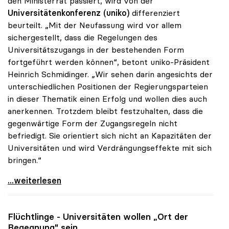
den Ministerrat passiert, wird von der
Universitätenkonferenz (uniko)
differenziert
beurteilt. „Mit der Neufassung wird vor allem
sichergestellt, dass die Regelungen des
Universitätszugangs in der bestehenden Form
fortgeführt werden können“, betont uniko-Präsident
Heinrich Schmidinger. „Wir sehen darin angesichts der
unterschiedlichen Positionen der Regierungsparteien
in dieser Thematik einen Erfolg und wollen dies auch
anerkennen. Trotzdem bleibt festzuhalten, dass die
gegenwärtige Form der Zugangsregeln nicht
befriedigt. Sie orientiert sich nicht an Kapazitäten der
Universitäten und wird Verdrängungseffekte mit sich
bringen.“
Schmidinger zu Uni-Zugang: Kernfrage trotz
...weiterlesen
Flüchtlinge - Universitäten wollen „Ort der
Begegnung" sein