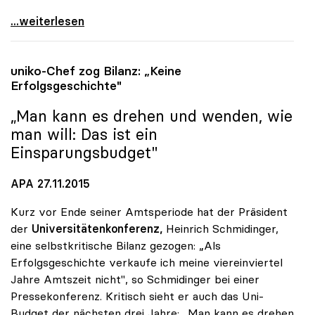
uniko: Universitätsentwicklungsplan zeigt nur
...weiterlesen
uniko
-Chef zog Bilanz: „Keine
Erfolgsgeschichte"
„Man kann es drehen und wenden, wie
man will: Das ist ein
Einsparungsbudget"
APA 27.11.2015
Kurz vor Ende seiner Amtsperiode hat der Präsident
der
Universitätenkonferenz,
Heinrich Schmidinger,
eine selbstkritische Bilanz gezogen: „Als
Erfolgsgeschichte verkaufe ich meine viereinviertel
Jahre Amtszeit nicht", so Schmidinger bei einer
Pressekonferenz. Kritisch sieht er auch das Uni-
Budget der nächsten drei Jahre: „Man kann es drehen