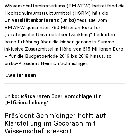
Wissenschaftsministeriums (BMWFW) betreffend die
Hochschulraumstrukturmittel (HSRM) hält die
Universitätenkonferenz (uniko)
fest: Die vom
BMWFW genannten 750 Millionen Euro für
„strategische Universitätsentwicklung“ bedeuten
keine Erhöhung über die bisher genannte Summe –
inklusive Zusatzmittel in Höhe von 615 Millionen Euro
– für die Budgetperiode 2016 bis 2018 hinaus, so
uniko-Präsident Heinrich Schmidinger.
uniko: Neuer Vergabemodus ändert nichts am
...weiterlesen
uniko
: Rätselraten über Vorschläge für
„Effizienzhebung"
Präsident Schmidinger hofft auf
Klarstellung im Gespräch mit
Wissenschaftsressort