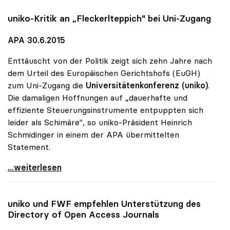
uniko
-Kritik an „Fleckerlteppich" bei Uni-Zugang
APA 30.6.2015
Enttäuscht von der Politik zeigt sich zehn Jahre nach
dem Urteil des Europäischen Gerichtshofs (EuGH)
zum Uni-Zugang die
Universitätenkonferenz (uniko)
.
Die damaligen Hoffnungen auf „dauerhafte und
effiziente Steuerungsinstrumente entpuppten sich
leider als Schimäre", so uniko-Präsident Heinrich
Schmidinger in einem der APA übermittelten
Statement.
uniko-Kritik an „Fleckerlteppich\" bei Uni-Zugang
...weiterlesen
uniko
und FWF empfehlen Unterstützung des
Directory of Open Access Journals