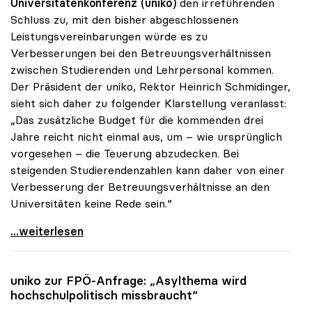
Universitätenkonferenz (uniko)
den irreführenden
Schluss zu, mit den bisher abgeschlossenen
Leistungsvereinbarungen würde es zu
Verbesserungen bei den Betreuungsverhältnissen
zwischen Studierenden und Lehrpersonal kommen.
Der Präsident der uniko, Rektor Heinrich Schmidinger,
sieht sich daher zu folgender Klarstellung veranlasst:
„Das zusätzliche Budget für die kommenden drei
Jahre reicht nicht einmal aus, um – wie ursprünglich
vorgesehen – die Teuerung abzudecken. Bei
steigenden Studierendenzahlen kann daher von einer
Verbesserung der Betreuungsverhältnisse an den
Universitäten keine Rede sein.“
Schmidinger: „Von besseren Betreuungsrelationen
...weiterlesen
uniko
zur FPÖ-Anfrage: „Asylthema wird
hochschulpolitisch missbraucht“