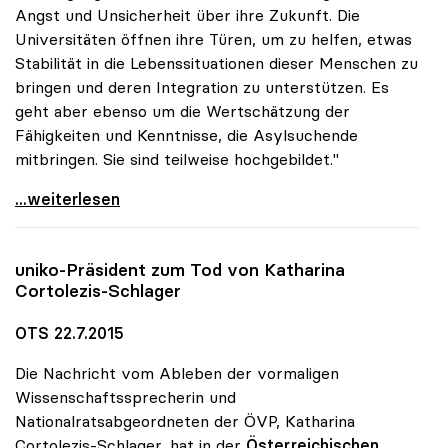
Angst und Unsicherheit über ihre Zukunft. Die
Universitäten öffnen ihre Türen, um zu helfen, etwas
Stabilität in die Lebenssituationen dieser Menschen zu
bringen und deren Integration zu unterstützen. Es
geht aber ebenso um die Wertschätzung der
Fähigkeiten und Kenntnisse, die Asylsuchende
mitbringen. Sie sind teilweise hochgebildet."
Asyl: Universitäten engagieren sich mit einer
...weiterlesen
uniko
-Präsident zum Tod von Katharina
Cortolezis-Schlager
OTS 22.7.2015
Die Nachricht vom Ableben der vormaligen
Wissenschaftssprecherin und
Nationalratsabgeordneten der ÖVP, Katharina
Cortolezis-Schlager, hat in der
Österreichischen