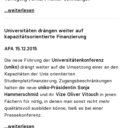
MORE-Projekt findet Zuspruch: 740 Studierende
...weiterlesen
Universitäten drängen weiter auf
kapazitätsorientierte Finanzierung
APA 15.12.2015
Die neue Führung der
Universitätenkonferenz
(uniko)
drängt weiter auf die Umsetzung einer an den
Kapazitäten der Unis orientierten
Studienplatzfinanzierung. Zugangsbeschränkungen
halten die neue
uniko-Präsidentin Sonja
Hammerschmid
und ihr
Vize Oliver Vitouch
in jenen
Fächern für nötig, in denen man sonst nicht mehr
qualitätsvoll ausbilden könne, hieß es bei einer
Pressekonferenz.
Universitäten drängen weiter auf
...weiterlesen