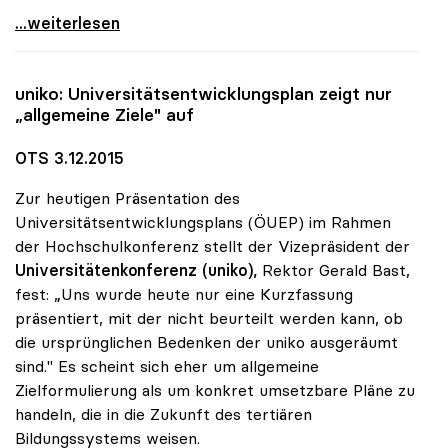
Sonja Hammerschmid zur Präsidentin der uniko
...weiterlesen
uniko
: Universitätsentwicklungsplan zeigt nur
„allgemeine Ziele" auf
OTS 3.12.2015
Zur heutigen Präsentation des
Universitätsentwicklungsplans (ÖUEP) im Rahmen
der Hochschulkonferenz stellt der Vizepräsident der
Universitätenkonferenz (uniko),
Rektor Gerald Bast,
fest: „Uns wurde heute nur eine Kurzfassung
präsentiert, mit der nicht beurteilt werden kann, ob
die ursprünglichen Bedenken der uniko ausgeräumt
sind." Es scheint sich eher um allgemeine
Zielformulierung als um konkret umsetzbare Pläne zu
handeln, die in die Zukunft des tertiären
Bildungssystems weisen.