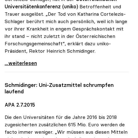
Universitätenkonferenz (uniko)
Betroffenheit und
Trauer ausgelöst. „Der Tod von Katharina Cortelezis-
Schlager berührt mich auch persönlich, weil ich lange
vor ihrer Krankheit in engem Gesprächskontakt mit
ihr stand – nicht zuletzt in der Österreichischen
Forschungsgemeinschaft“, erklärt dazu uniko-
Präsident, Rektor Heinrich Schmidinger.
uniko-Präsident zum Tod von Katharina
...weiterlesen
Schmidinger: Uni-Zusatzmittel schrumpfen
laufend
APA 2.7.2015
Die den Universitäten für die Jahre 2016 bis 2018
zugesicherten zusätzlichen 615 Mio. Euro werden de
facto immer weniger. „Wir müssen aus diesen Mitteln