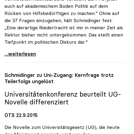
auch auf akademischem Boden Politik auf dem
Rücken von Hilfsbedürftigen zu machen.“ Ohne auf
die 37 Fragen einzugehen, hält Schmidinger fest:
„Eine derartige Niedertracht ist mir in meiner Zeit als
Rektor bisher nicht untergekommen. Das stellt einen
Tiefpunkt im politischen Diskurs dar.“
uniko zur FPÖ-Anfrage: „Asylthema wird
...weiterlesen
Schmidinger zu Uni-Zugang: Kernfrage trotz
Teilerfolgs ungelöst
Universitätenkonferenz beurteilt UG-
Novelle differenziert
OTS 22.9.2015
Die Novelle zum Universitätsgesetz (UG), die heute