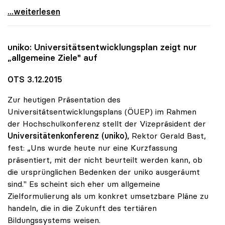
Sonja Hammerschmid zur Präsidentin der uniko
...weiterlesen
uniko
: Universitätsentwicklungsplan zeigt nur
„allgemeine Ziele" auf
OTS 3.12.2015
Zur heutigen Präsentation des
Universitätsentwicklungsplans (ÖUEP) im Rahmen
der Hochschulkonferenz stellt der Vizepräsident der
Universitätenkonferenz (uniko),
Rektor Gerald Bast,
fest: „Uns wurde heute nur eine Kurzfassung
präsentiert, mit der nicht beurteilt werden kann, ob
die ursprünglichen Bedenken der uniko ausgeräumt
sind." Es scheint sich eher um allgemeine
Zielformulierung als um konkret umsetzbare Pläne zu
handeln, die in die Zukunft des tertiären
Bildungssystems weisen.