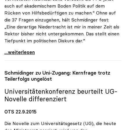
auch auf akademischem Boden Politik auf dem
Rücken von Hilfsbedürftigen zu machen.“ Ohne auf
die 37 Fragen einzugehen, hält Schmidinger fest:
„Eine derartige Niedertracht ist mir in meiner Zeit als
Rektor bisher nicht untergekommen. Das stellt einen
Tiefpunkt im politischen Diskurs dar.“
uniko zur FPÖ-Anfrage: „Asylthema wird
...weiterlesen
Schmidinger zu Uni-Zugang: Kernfrage trotz
Teilerfolgs ungelöst
Universitätenkonferenz beurteilt UG-
Novelle differenziert
OTS 22.9.2015
Die Novelle zum Universitätsgesetz (UG), die heute