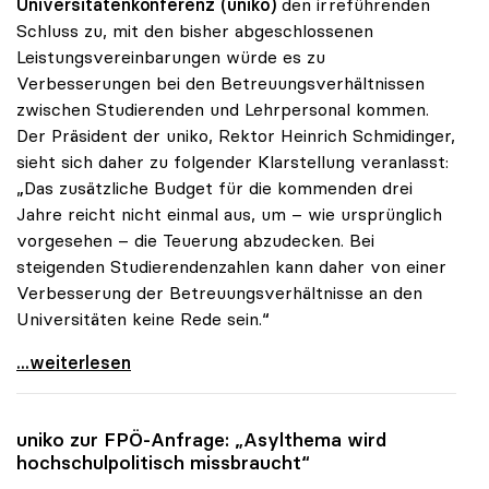
Universitätenkonferenz (uniko)
den irreführenden
Schluss zu, mit den bisher abgeschlossenen
Leistungsvereinbarungen würde es zu
Verbesserungen bei den Betreuungsverhältnissen
zwischen Studierenden und Lehrpersonal kommen.
Der Präsident der uniko, Rektor Heinrich Schmidinger,
sieht sich daher zu folgender Klarstellung veranlasst:
„Das zusätzliche Budget für die kommenden drei
Jahre reicht nicht einmal aus, um – wie ursprünglich
vorgesehen – die Teuerung abzudecken. Bei
steigenden Studierendenzahlen kann daher von einer
Verbesserung der Betreuungsverhältnisse an den
Universitäten keine Rede sein.“
Schmidinger: „Von besseren Betreuungsrelationen
...weiterlesen
uniko
zur FPÖ-Anfrage: „Asylthema wird
hochschulpolitisch missbraucht“