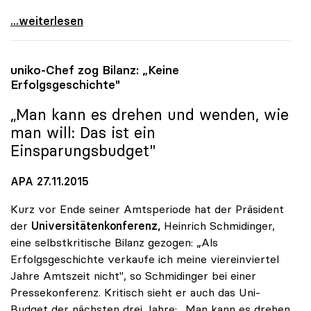
uniko: Universitätsentwicklungsplan zeigt nur
...weiterlesen
uniko
-Chef zog Bilanz: „Keine
Erfolgsgeschichte"
„Man kann es drehen und wenden, wie
man will: Das ist ein
Einsparungsbudget"
APA 27.11.2015
Kurz vor Ende seiner Amtsperiode hat der Präsident
der
Universitätenkonferenz,
Heinrich Schmidinger,
eine selbstkritische Bilanz gezogen: „Als
Erfolgsgeschichte verkaufe ich meine viereinviertel
Jahre Amtszeit nicht", so Schmidinger bei einer
Pressekonferenz. Kritisch sieht er auch das Uni-
Budget der nächsten drei Jahre: „Man kann es drehen