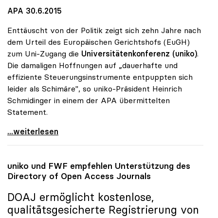
APA 30.6.2015
Enttäuscht von der Politik zeigt sich zehn Jahre nach
dem Urteil des Europäischen Gerichtshofs (EuGH)
zum Uni-Zugang die
Universitätenkonferenz (uniko)
.
Die damaligen Hoffnungen auf „dauerhafte und
effiziente Steuerungsinstrumente entpuppten sich
leider als Schimäre", so uniko-Präsident Heinrich
Schmidinger in einem der APA übermittelten
Statement.
uniko-Kritik an „Fleckerlteppich\" bei Uni-Zugang
...weiterlesen
uniko
und FWF empfehlen Unterstützung des
Directory of Open Access Journals
DOAJ ermöglicht kostenlose,
qualitätsgesicherte Registrierung von