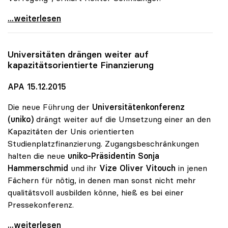
MORE-Projekt findet Zuspruch: 740 Studierende
...weiterlesen
Universitäten drängen weiter auf
kapazitätsorientierte Finanzierung
APA 15.12.2015
Die neue Führung der
Universitätenkonferenz
(uniko)
drängt weiter auf die Umsetzung einer an den
Kapazitäten der Unis orientierten
Studienplatzfinanzierung. Zugangsbeschränkungen
halten die neue
uniko-Präsidentin Sonja
Hammerschmid
und ihr
Vize Oliver Vitouch
in jenen
Fächern für nötig, in denen man sonst nicht mehr
qualitätsvoll ausbilden könne, hieß es bei einer
Pressekonferenz.
Universitäten drängen weiter auf
...weiterlesen