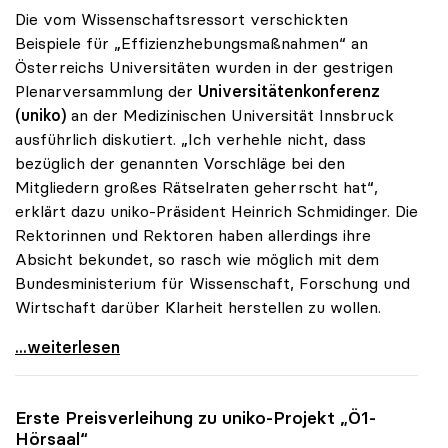
Die vom Wissenschaftsressort verschickten
Beispiele für „Effizienzhebungsmaßnahmen“ an
Österreichs Universitäten wurden in der gestrigen
Plenarversammlung der
Universitätenkonferenz
(uniko)
an der Medizinischen Universität Innsbruck
ausführlich diskutiert. „Ich verhehle nicht, dass
bezüglich der genannten Vorschläge bei den
Mitgliedern großes Rätselraten geherrscht hat“,
erklärt dazu uniko-Präsident Heinrich Schmidinger. Die
Rektorinnen und Rektoren haben allerdings ihre
Absicht bekundet, so rasch wie möglich mit dem
Bundesministerium für Wissenschaft, Forschung und
Wirtschaft darüber Klarheit herstellen zu wollen.
uniko: Rätselraten über Vorschläge für
...weiterlesen
Erste Preisverleihung zu
uniko
-Projekt „Ö1-
Hörsaal“