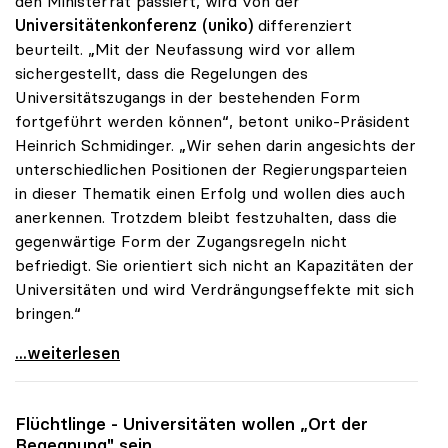
den Ministerrat passiert, wird von der
Universitätenkonferenz (uniko)
differenziert
beurteilt. „Mit der Neufassung wird vor allem
sichergestellt, dass die Regelungen des
Universitätszugangs in der bestehenden Form
fortgeführt werden können“, betont uniko-Präsident
Heinrich Schmidinger. „Wir sehen darin angesichts der
unterschiedlichen Positionen der Regierungsparteien
in dieser Thematik einen Erfolg und wollen dies auch
anerkennen. Trotzdem bleibt festzuhalten, dass die
gegenwärtige Form der Zugangsregeln nicht
befriedigt. Sie orientiert sich nicht an Kapazitäten der
Universitäten und wird Verdrängungseffekte mit sich
bringen.“
Schmidinger zu Uni-Zugang: Kernfrage trotz
...weiterlesen
Flüchtlinge - Universitäten wollen „Ort der
Begegnung" sein