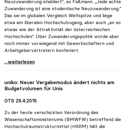
Neuzuwanderung etabliert", so Faßmann. „Jede achte
Zuwanderung ist eine studentische Neuzuwanderung."
Das sei im globalen Vergleich Weltspitze und liege
etwa am liberalen Hochschulzugang, aber auch „an so
etwas wie der Attraktivität der österreichischen
Hochschulen". Über Zuwanderungspolitik würde aber
noch immer vorwiegend mit Gewerkschaftern und
Arbeitgebervertretern konferiert.
Unis sind „Magneten der Neuzuwanderung\"
...weiterlesen
uniko
: Neuer Vergabemodus ändert nichts am
Budgetvolumen für Unis
OTS 29.4.2015
Zu der heute verschickten Verordnung des
Wissenschaftsministeriums (BMWFW) betreffend die
Hochschulraumstrukturmittel (HSRM) hält die