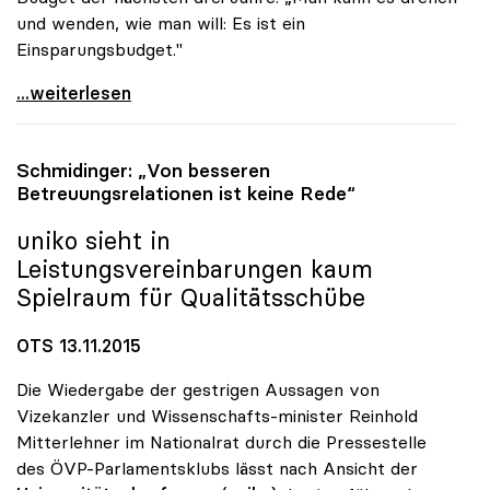
und wenden, wie man will: Es ist ein
Einsparungsbudget."
uniko-Chef zog Bilanz: „Keine Erfolgsgeschichte\"
...weiterlesen
Schmidinger: „Von besseren
Betreuungsrelationen ist keine Rede“
uniko
sieht in
Leistungsvereinbarungen kaum
Spielraum für Qualitätsschübe
OTS 13.11.2015
Die Wiedergabe der gestrigen Aussagen von
Vizekanzler und Wissenschafts-minister Reinhold
Mitterlehner im Nationalrat durch die Pressestelle
des ÖVP-Parlamentsklubs lässt nach Ansicht der