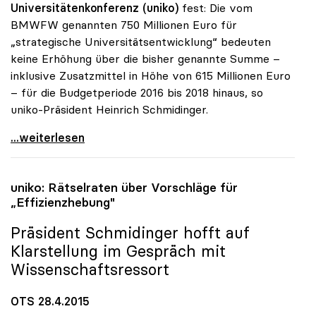
Universitätenkonferenz (uniko)
fest: Die vom
BMWFW genannten 750 Millionen Euro für
„strategische Universitätsentwicklung“ bedeuten
keine Erhöhung über die bisher genannte Summe –
inklusive Zusatzmittel in Höhe von 615 Millionen Euro
– für die Budgetperiode 2016 bis 2018 hinaus, so
uniko-Präsident Heinrich Schmidinger.
uniko: Neuer Vergabemodus ändert nichts am
...weiterlesen
uniko
: Rätselraten über Vorschläge für
„Effizienzhebung"
Präsident Schmidinger hofft auf
Klarstellung im Gespräch mit
Wissenschaftsressort
OTS 28.4.2015