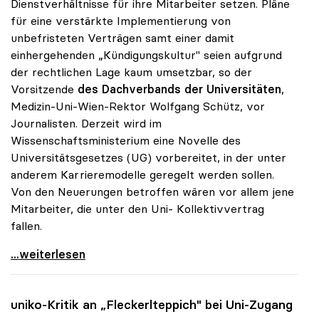
Dienstverhältnisse für ihre Mitarbeiter setzen. Pläne
für eine verstärkte Implementierung von
unbefristeten Verträgen samt einer damit
einhergehenden „Kündigungskultur" seien aufgrund
der rechtlichen Lage kaum umsetzbar, so der
Vorsitzende
des Dachverbands der Universitäten
,
Medizin-Uni-Wien-Rektor Wolfgang Schütz, vor
Journalisten. Derzeit wird im
Wissenschaftsministerium eine Novelle des
Universitätsgesetzes (UG) vorbereitet, in der unter
anderem Karrieremodelle geregelt werden sollen.
Von den Neuerungen betroffen wären vor allem jene
Mitarbeiter, die unter den Uni- Kollektivvertrag
fallen.
Unis glauben nicht an „Kündigungskultur\"
...weiterlesen
uniko
-Kritik an „Fleckerlteppich" bei Uni-Zugang