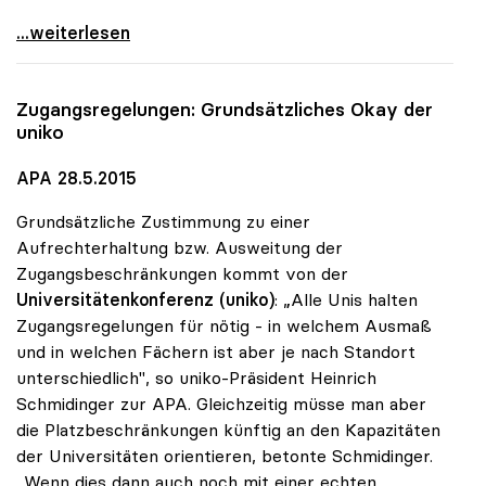
Uni-Zugang: uniko hat soziale Durchmischung im
...weiterlesen
Zugangsregelungen: Grundsätzliches Okay der
uniko
APA 28.5.2015
Grundsätzliche Zustimmung zu einer
Aufrechterhaltung bzw. Ausweitung der
Zugangsbeschränkungen kommt von der
Universitätenkonferenz (uniko)
: „Alle Unis halten
Zugangsregelungen für nötig - in welchem Ausmaß
und in welchen Fächern ist aber je nach Standort
unterschiedlich", so uniko-Präsident Heinrich
Schmidinger zur APA. Gleichzeitig müsse man aber
die Platzbeschränkungen künftig an den Kapazitäten
der Universitäten orientieren, betonte Schmidinger.
„Wenn dies dann auch noch mit einer echten