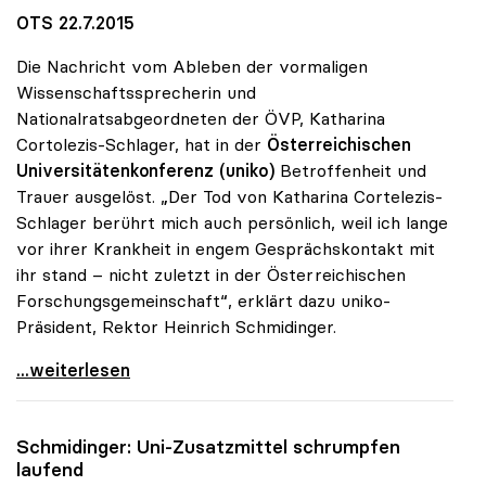
OTS 22.7.2015
Die Nachricht vom Ableben der vormaligen
Wissenschaftssprecherin und
Nationalratsabgeordneten der ÖVP, Katharina
Cortolezis-Schlager, hat in der
Österreichischen
Universitätenkonferenz (uniko)
Betroffenheit und
Trauer ausgelöst. „Der Tod von Katharina Cortelezis-
Schlager berührt mich auch persönlich, weil ich lange
vor ihrer Krankheit in engem Gesprächskontakt mit
ihr stand – nicht zuletzt in der Österreichischen
Forschungsgemeinschaft“, erklärt dazu uniko-
Präsident, Rektor Heinrich Schmidinger.
uniko-Präsident zum Tod von Katharina
...weiterlesen
Schmidinger: Uni-Zusatzmittel schrumpfen
laufend