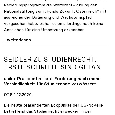
Regierungsprogramm die Weiterentwicklung der
Nationalstiftung zum „Fonds Zukunft Österreich“ mit
ausreichender Dotierung und Wachstumspfad
vorgesehen habe, bisher seien allerdings noch keine
Anzeichen für eine Umsetzung erkennbar.
uniko unterstützt Petition zu Dotierung des „Fonds
...weiterlesen
SEIDLER ZU STUDIENRECHT:
ERSTE SCHRITTE SIND GETAN
uniko
-Präsidentin sieht Forderung nach mehr
Verbindlichkeit für Studierende verwässert
OTS 1.12.2020
Die heute präsentierten Eckpunkte der UG-Novelle
betreffend das Studienrecht erwecken in der