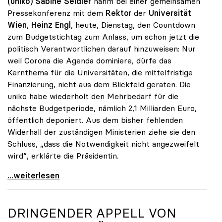
(uniko) Sabine Seidler
nahm bei einer gemeinsamen
Pressekonferenz mit dem
Rektor
der
Universität
Wien
,
Heinz Engl
, heute, Dienstag, den Countdown
zum Budgetstichtag zum Anlass, um schon jetzt die
politisch Verantwortlichen darauf hinzuweisen: Nur
weil Corona die Agenda dominiere, dürfe das
Kernthema für die Universitäten, die mittelfristige
Finanzierung, nicht aus dem Blickfeld geraten. Die
uniko habe wiederholt den Mehrbedarf für die
nächste Budgetperiode, nämlich 2,1 Milliarden Euro,
öffentlich deponiert. Aus dem bisher fehlenden
Widerhall der zuständigen Ministerien ziehe sie den
Schluss, „dass die Notwendigkeit nicht angezweifelt
wird“, erklärte die Präsidentin.
Seidler zu finanziellem Mehrbedarf: „Bisher keine
...weiterlesen
DRINGENDER APPELL VON