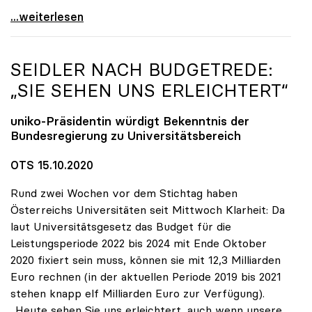
uniko-Appell zur Aufnahme von Geflüchteten aus
...weiterlesen
SEIDLER NACH BUDGETREDE:
„SIE SEHEN UNS ERLEICHTERT“
uniko
-Präsidentin würdigt Bekenntnis der
Bundesregierung zu Universitätsbereich
OTS 15.10.2020
Rund zwei Wochen vor dem Stichtag haben
Österreichs Universitäten seit Mittwoch Klarheit: Da
laut Universitätsgesetz das Budget für die
Leistungsperiode 2022 bis 2024 mit Ende Oktober
2020 fixiert sein muss, können sie mit 12,3 Milliarden
Euro rechnen (in der aktuellen Periode 2019 bis 2021
stehen knapp elf Milliarden Euro zur Verfügung).
„Heute sehen Sie uns erleichtert, auch wenn unsere