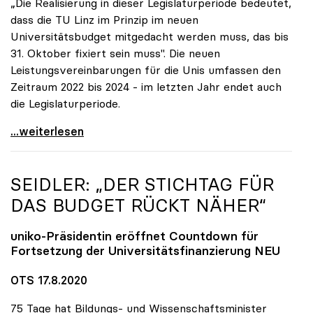
„Die Realisierung in dieser Legislaturperiode bedeutet,
dass die TU Linz im Prinzip im neuen
Universitätsbudget mitgedacht werden muss, das bis
31. Oktober fixiert sein muss". Die neuen
Leistungsvereinbarungen für die Unis umfassen den
Zeitraum 2022 bis 2024 - im letzten Jahr endet auch
die Legislaturperiode.
Seidler zu geplanter TU Linz: Muss im neuen
...weiterlesen
SEIDLER: „DER STICHTAG FÜR
DAS BUDGET RÜCKT NÄHER“
uniko
-Präsidentin eröffnet Countdown für
Fortsetzung der Universitätsfinanzierung NEU
OTS 17.8.2020
75 Tage hat Bildungs- und Wissenschaftsminister