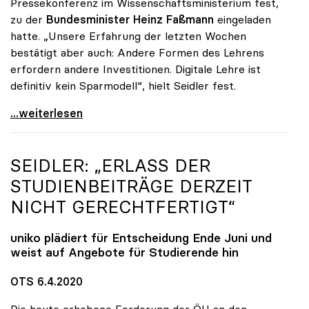
Pressekonferenz im Wissenschaftsministerium fest,
zu der
Bundesminister Heinz Faßmann
eingeladen
hatte. „Unsere Erfahrung der letzten Wochen
bestätigt aber auch: Andere Formen des Lehrens
erfordern andere Investitionen. Digitale Lehre ist
definitiv kein Sparmodell“, hielt Seidler fest.
uniko-Präsidentin Seidler: „Digitale Lehre ist
...weiterlesen
SEIDLER: „ERLASS DER
STUDIENBEITRÄGE DERZEIT
NICHT GERECHTFERTIGT“
uniko
plädiert für Entscheidung Ende Juni und
weist auf Angebote für Studierende hin
OTS 6.4.2020
Die heute erhobene Forderung der ÖH an den