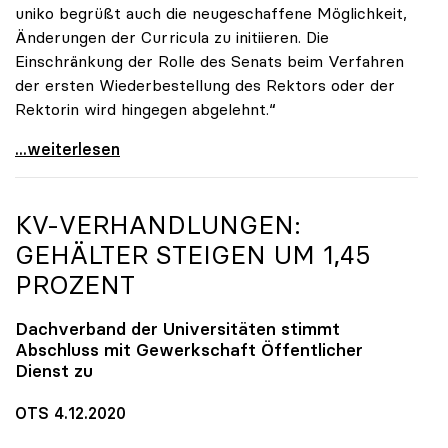
uniko begrüßt auch die neugeschaffene Möglichkeit,
Änderungen der Curricula zu initiieren. Die
Einschränkung der Rolle des Senats beim Verfahren
der ersten Wiederbestellung des Rektors oder der
Rektorin wird hingegen abgelehnt.“
UG-Novelle: Ja zu Mindeststudienleistung, nein zu
...weiterlesen
KV-VERHANDLUNGEN:
GEHÄLTER STEIGEN UM 1,45
PROZENT
Dachverband der Universitäten stimmt
Abschluss mit Gewerkschaft Öffentlicher
Dienst zu
OTS 4.12.2020