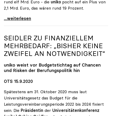
rund elf Mrd. Euro - die
uniko
pocht auf ein Plus von
2,1 Mrd. Euro, das wären rund 19 Prozent.
Uni-Budget: Ringen um Finanzen ab 2022
...weiterlesen
SEIDLER ZU FINANZIELLEM
MEHRBEDARF: „BISHER KEINE
ZWEIFEL AN NOTWENDIGKEIT“
uniko
weist vor Budgetstichtag auf Chancen
und Risken der Berufungspolitik hin
OTS 15.9.2020
Spätestens am 31. Oktober 2020 muss laut
Universitätsgesetz das Budget für die
Leistungsvereinbarungsperiode 2022 bis 2024 fixiert
sein. Die
Präsidentin
der
Universitätenkonferenz