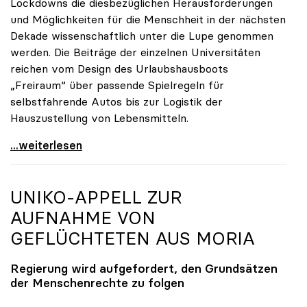
Lockdowns die diesbezüglichen Herausforderungen
und Möglichkeiten für die Menschheit in der nächsten
Dekade wissenschaftlich unter die Lupe genommen
werden. Die Beiträge der einzelnen Universitäten
reichen vom Design des Urlaubshausboots
„Freiraum“ über passende Spielregeln für
selbstfahrende Autos bis zur Logistik der
Hauszustellung von Lebensmitteln.
Online-Kampagne „UNInteressant?“ legt Fokus auf
...weiterlesen
UNIKO
-APPELL ZUR
AUFNAHME VON
GEFLÜCHTETEN AUS MORIA
Regierung wird aufgefordert, den Grundsätzen
der Menschenrechte zu folgen