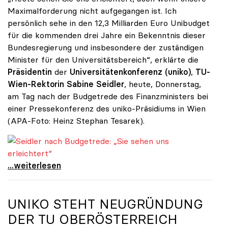
Maximalforderung nicht aufgegangen ist. Ich
persönlich sehe in den 12,3 Milliarden Euro Unibudget
für die kommenden drei Jahre ein Bekenntnis dieser
Bundesregierung und insbesondere der zuständigen
Minister für den Universitätsbereich“, erklärte die
Präsidentin
der
Universitätenkonferenz (uniko)
,
TU-
Wien-Rektorin Sabine Seidler
, heute, Donnerstag,
am Tag nach der Budgetrede des Finanzministers bei
einer Pressekonferenz des uniko-Präsidiums in Wien
(APA-Foto: Heinz Stephan Tesarek).
Seidler nach Budgetrede: „Sie sehen uns erleichtert“
Seidler nach Budgetrede: „Sie sehen uns
...weiterlesen
UNIKO
STEHT NEUGRÜNDUNG
DER TU OBERÖSTERREICH