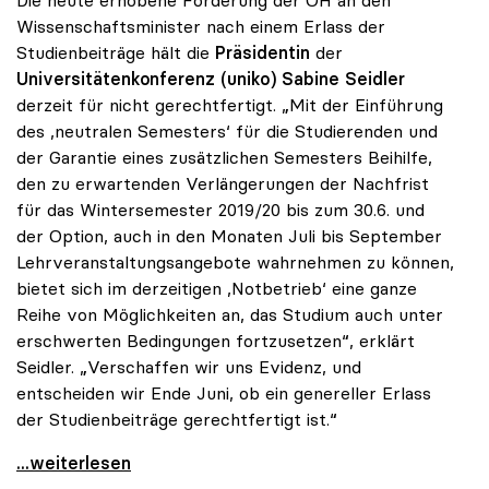
Wissenschaftsminister nach einem Erlass der
Studienbeiträge hält die
Präsidentin
der
Universitätenkonferenz (uniko) Sabine Seidler
derzeit für nicht gerechtfertigt. „Mit der Einführung
des ,neutralen Semesters‘ für die Studierenden und
der Garantie eines zusätzlichen Semesters Beihilfe,
den zu erwartenden Verlängerungen der Nachfrist
für das Wintersemester 2019/20 bis zum 30.6. und
der Option, auch in den Monaten Juli bis September
Lehrveranstaltungsangebote wahrnehmen zu können,
bietet sich im derzeitigen ,Notbetrieb‘ eine ganze
Reihe von Möglichkeiten an, das Studium auch unter
erschwerten Bedingungen fortzusetzen“, erklärt
Seidler. „Verschaffen wir uns Evidenz, und
entscheiden wir Ende Juni, ob ein genereller Erlass
der Studienbeiträge gerechtfertigt ist.“
Seidler: „Erlass der Studienbeiträge derzeit nicht
...weiterlesen