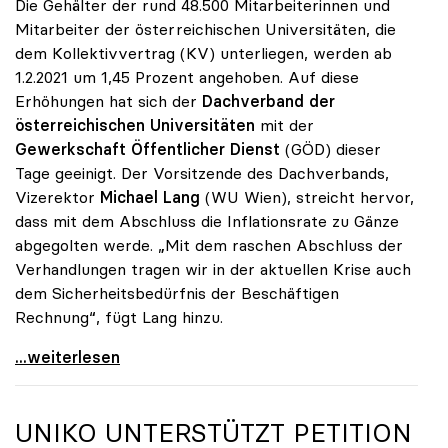
Die Gehälter der rund 48.500 Mitarbeiterinnen und
Mitarbeiter der österreichischen Universitäten, die
dem Kollektivvertrag (KV) unterliegen, werden ab
1.2.2021 um 1,45 Prozent angehoben. Auf diese
Erhöhungen hat sich der
Dachverband der
österreichischen Universitäten
mit der
Gewerkschaft Öffentlicher Dienst
(GÖD) dieser
Tage geeinigt. Der Vorsitzende des Dachverbands,
Vizerektor
Michael Lang
(WU Wien), streicht hervor,
dass mit dem Abschluss die Inflationsrate zu Gänze
abgegolten werde. „Mit dem raschen Abschluss der
Verhandlungen tragen wir in der aktuellen Krise auch
dem Sicherheitsbedürfnis der Beschäftigen
Rechnung“, fügt Lang hinzu.
KV-Verhandlungen: Gehälter steigen um 1,45 Prozent
...weiterlesen
UNIKO
UNTERSTÜTZT PETITION