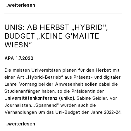
Seidler: „Der Stichtag für das Budget rückt näher“
...weiterlesen
UNIS: AB HERBST „HYBRID",
BUDGET „KEINE G'MAHTE
WIESN“
APA 1.7.2020
Die meisten Universitäten planen für den Herbst mit
einer Art „Hybrid-Betrieb“ aus Präsenz- und digitaler
Lehre. Vorrang bei der Anwesenheit sollen dabei die
Studienanfänger haben, so die Präsidentin der
Universitätenkonferenz (uniko)
, Sabine Seidler, vor
Journalisten. „Spannend“ würden auch die
Verhandlungen um das Uni-Budget der Jahre 2022-24.
Unis: Ab Herbst „hybrid\", Budget „keine g'mahte
...weiterlesen