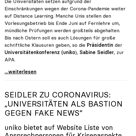
Die Universitäten setzen aufgrund der
Einschränkungen wegen der Corona-Pandemie weiter
auf Distance Learning. Manche Unis stellen den
Vorlesungsbetrieb bis Ende Juni auf Fernlehre um,
mündliche Prüfungen werden großteils abgehalten.
Bis nach Ostern soll es auch Lösungen für große
schriftliche Klausuren geben, so die
Präsidentin
der
Universitätenkonferenz (uniko
),
Sabine Seidler
, zur
APA.
Universitäten setzen weiter auf Distance Learning
...weiterlesen
SEIDLER ZU CORONAVIRUS:
„UNIVERSITÄTEN ALS BASTION
GEGEN FAKE NEWS“
uniko
bietet auf Website Liste von
Ansprechpersonen für Krisenaspekte