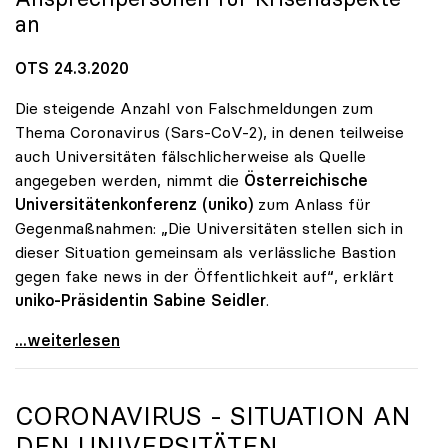
an
OTS 24.3.2020
Die steigende Anzahl von Falschmeldungen zum
Thema Coronavirus (Sars-CoV-2), in denen teilweise
auch Universitäten fälschlicherweise als Quelle
angegeben werden, nimmt die
Österreichische
Universitätenkonferenz (uniko)
zum Anlass für
Gegenmaßnahmen: „Die Universitäten stellen sich in
dieser Situation gemeinsam als verlässliche Bastion
gegen fake news in der Öffentlichkeit auf“, erklärt
uniko-Präsidentin Sabine Seidler
.
Seidler zu Coronavirus: „Universitäten als Bastion
...weiterlesen
CORONAVIRUS - SITUATION AN
DEN UNIVERSITÄTEN