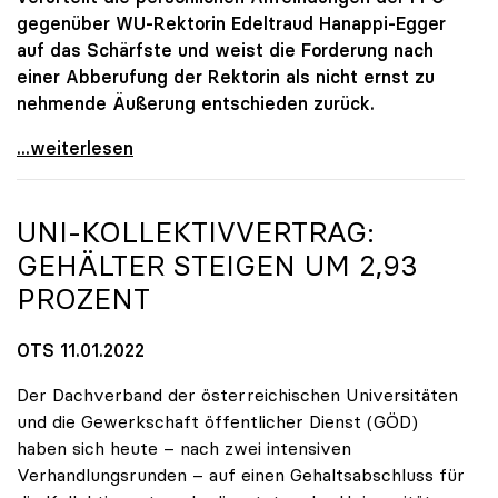
gegenüber WU-Rektorin Edeltraud Hanappi-Egger
auf das Schärfste und weist die Forderung nach
einer Abberufung der Rektorin als nicht ernst zu
nehmende Äußerung entschieden zurück.
2G an WU Wien: uniko stellt sich hinter Rektorin
...weiterlesen
UNI-KOLLEKTIVVERTRAG:
GEHÄLTER STEIGEN UM 2,93
PROZENT
OTS 11.01.2022
Der Dachverband der österreichischen Universitäten
und die Gewerkschaft öffentlicher Dienst (GÖD)
haben sich heute – nach zwei intensiven
Verhandlungsrunden – auf einen Gehaltsabschluss für