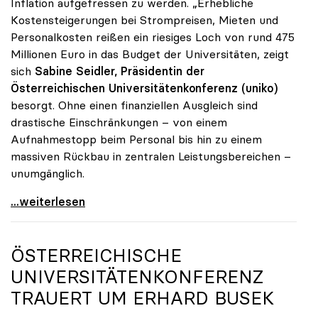
Inflation aufgefressen zu werden. „Erhebliche
Kostensteigerungen bei Strompreisen, Mieten und
Personalkosten reißen ein riesiges Loch von rund 475
Millionen Euro in das Budget der Universitäten, zeigt
sich
Sabine Seidler, Präsidentin der
Österreichischen Universitätenkonferenz (uniko)
besorgt. Ohne einen finanziellen Ausgleich sind
drastische Einschränkungen – von einem
Aufnahmestopp beim Personal bis hin zu einem
massiven Rückbau in zentralen Leistungsbereichen –
unumgänglich.
Budgetloch von 475 Mio. Euro: Universitäten drohen
...weiterlesen
ÖSTERREICHISCHE
UNIVERSITÄTENKONFERENZ
TRAUERT UM ERHARD BUSEK