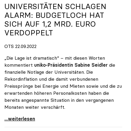
UNIVERSITÄTEN SCHLAGEN
ALARM: BUDGETLOCH HAT
SICH AUF 1,2 MRD. EURO
VERDOPPELT
OTS 22.09.2022
„Die Lage ist dramatisch“ – mit diesen Worten
kommentiert
uniko-Präsidentin Sabine Seidler
die
finanzielle Notlage der Universitäten. Die
Rekordinflation und die damit verbundenen
Preissprünge bei Energie und Mieten sowie und die zu
erwartenden höheren Personalkosten haben die
bereits angespannte Situation in den vergangenen
Monaten weiter verschärft.
Universitäten schlagen Alarm: Budgetloch hat sich
...weiterlesen