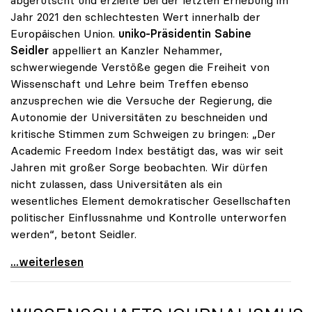
abgerutscht und erzielte bei der letzten Erhebung im
Jahr 2021 den schlechtesten Wert innerhalb der
Europäischen Union.
uniko-Präsidentin Sabine
Seidler
appelliert an Kanzler Nehammer,
schwerwiegende Verstöße gegen die Freiheit von
Wissenschaft und Lehre beim Treffen ebenso
anzusprechen wie die Versuche der Regierung, die
Autonomie der Universitäten zu beschneiden und
kritische Stimmen zum Schweigen zu bringen: „Der
Academic Freedom Index bestätigt das, was wir seit
Jahren mit großer Sorge beobachten. Wir dürfen
nicht zulassen, dass Universitäten als ein
wesentliches Element demokratischer Gesellschaften
politischer Einflussnahme und Kontrolle unterworfen
werden“, betont Seidler.
Gegen Angriffe auf Wissenschaft: uniko richtet vor
...weiterlesen