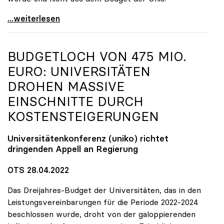
„Skandalös und zweckwidrig“: TU OÖ soll zu Lasten
...weiterlesen
BUDGETLOCH VON 475 MIO.
EURO: UNIVERSITÄTEN
DROHEN MASSIVE
EINSCHNITTE DURCH
KOSTENSTEIGERUNGEN
Universitätenkonferenz (
uniko
) richtet
dringenden Appell an Regierung
OTS 28.04.2022
Das Dreijahres-Budget der Universitäten, das in den
Leistungsvereinbarungen für die Periode 2022-2024
beschlossen wurde, droht von der galoppierenden