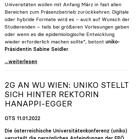
Universitäten wollen mit Anfang März in fast allen
Bereichen zum Präsenzbetrieb zurückkehren. Digitale
oder hybride Formate wird es – auch auf Wunsch der
Studierenden – teils bei größeren Vorlesungen geben
oder wenn es die epidemiologische Entwicklung
wieder erforderlich machen sollte“, betont
uniko-
Präsidentin Sabine Seidler
.
Unis planen Präsenzbetrieb ab Sommersemester
...weiterlesen
2G AN WU WIEN:
UNIKO
STELLT
SICH HINTER REKTORIN
HANAPPI-EGGER
OTS 11.01.2022
Die österreichische Universitätenkonferenz (uniko)
verurteilt die persönlichen Anfeindungen der FPÖ