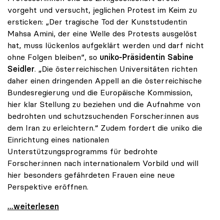
vorgeht und versucht, jeglichen Protest im Keim zu
ersticken: „Der tragische Tod der Kunststudentin
Mahsa Amini, der eine Welle des Protests ausgelöst
hat, muss lückenlos aufgeklärt werden und darf nicht
ohne Folgen bleiben“, so
uniko-Präsidentin Sabine
Seidler
. „Die österreichischen Universitäten richten
daher einen dringenden Appell an die österreichische
Bundesregierung und die Europäische Kommission,
hier klar Stellung zu beziehen und die Aufnahme von
bedrohten und schutzsuchenden Forscher:innen aus
dem Iran zu erleichtern.“ Zudem fordert die uniko die
Einrichtung eines nationalen
Unterstützungsprogramms für bedrohte
Forscher:innen nach internationalem Vorbild und will
hier besonders gefährdeten Frauen eine neue
Perspektive eröffnen.
Proteste im Iran: uniko fordert nationales
...weiterlesen