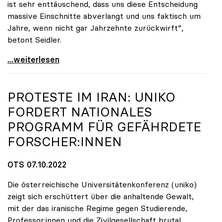
ist sehr enttäuschend, dass uns diese Entscheidung
massive Einschnitte abverlangt und uns faktisch um
Jahre, wenn nicht gar Jahrzehnte zurückwirft“,
betont Seidler.
Uniko-Präsidentin Seidler zu Budgetrede:
...weiterlesen
PROTESTE IM IRAN:
UNIKO
FORDERT NATIONALES
PROGRAMM FÜR GEFÄHRDETE
FORSCHER:INNEN
OTS 07.10.2022
Die österreichische Universitätenkonferenz (uniko)
zeigt sich erschüttert über die anhaltende Gewalt,
mit der das iranische Regime gegen Studierende,
Professor:innen und die Zivilgesellschaft brutal