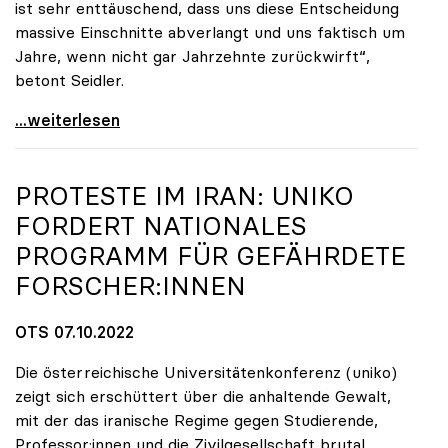
ist sehr enttäuschend, dass uns diese Entscheidung
massive Einschnitte abverlangt und uns faktisch um
Jahre, wenn nicht gar Jahrzehnte zurückwirft“,
betont Seidler.
Uniko-Präsidentin Seidler zu Budgetrede:
...weiterlesen
PROTESTE IM IRAN:
UNIKO
FORDERT NATIONALES
PROGRAMM FÜR GEFÄHRDETE
FORSCHER:INNEN
OTS 07.10.2022
Die österreichische Universitätenkonferenz (uniko)
zeigt sich erschüttert über die anhaltende Gewalt,
mit der das iranische Regime gegen Studierende,
Professor:innen und die Zivilgesellschaft brutal