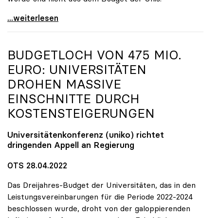
„Skandalös und zweckwidrig“: TU OÖ soll zu Lasten
...weiterlesen
BUDGETLOCH VON 475 MIO.
EURO: UNIVERSITÄTEN
DROHEN MASSIVE
EINSCHNITTE DURCH
KOSTENSTEIGERUNGEN
Universitätenkonferenz (
uniko
) richtet
dringenden Appell an Regierung
OTS 28.04.2022
Das Dreijahres-Budget der Universitäten, das in den
Leistungsvereinbarungen für die Periode 2022-2024
beschlossen wurde, droht von der galoppierenden