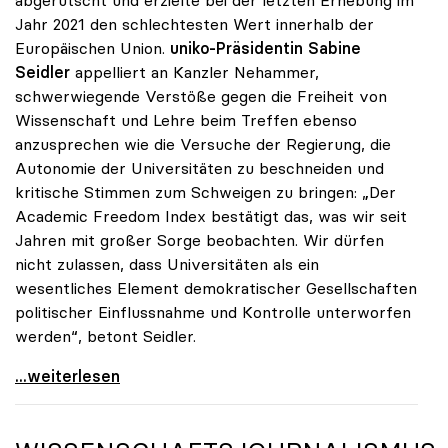
abgerutscht und erzielte bei der letzten Erhebung im
Jahr 2021 den schlechtesten Wert innerhalb der
Europäischen Union.
uniko-Präsidentin Sabine
Seidler
appelliert an Kanzler Nehammer,
schwerwiegende Verstöße gegen die Freiheit von
Wissenschaft und Lehre beim Treffen ebenso
anzusprechen wie die Versuche der Regierung, die
Autonomie der Universitäten zu beschneiden und
kritische Stimmen zum Schweigen zu bringen: „Der
Academic Freedom Index bestätigt das, was wir seit
Jahren mit großer Sorge beobachten. Wir dürfen
nicht zulassen, dass Universitäten als ein
wesentliches Element demokratischer Gesellschaften
politischer Einflussnahme und Kontrolle unterworfen
werden“, betont Seidler.
Gegen Angriffe auf Wissenschaft: uniko richtet vor
...weiterlesen