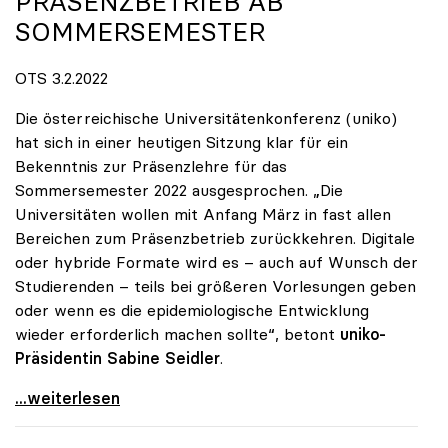
PRÄSENZBETRIEB AB
SOMMERSEMESTER
OTS 3.2.2022
Die österreichische Universitätenkonferenz (uniko)
hat sich in einer heutigen Sitzung klar für ein
Bekenntnis zur Präsenzlehre für das
Sommersemester 2022 ausgesprochen. „Die
Universitäten wollen mit Anfang März in fast allen
Bereichen zum Präsenzbetrieb zurückkehren. Digitale
oder hybride Formate wird es – auch auf Wunsch der
Studierenden – teils bei größeren Vorlesungen geben
oder wenn es die epidemiologische Entwicklung
wieder erforderlich machen sollte“, betont
uniko-
Präsidentin Sabine Seidler
.
Unis planen Präsenzbetrieb ab Sommersemester
...weiterlesen