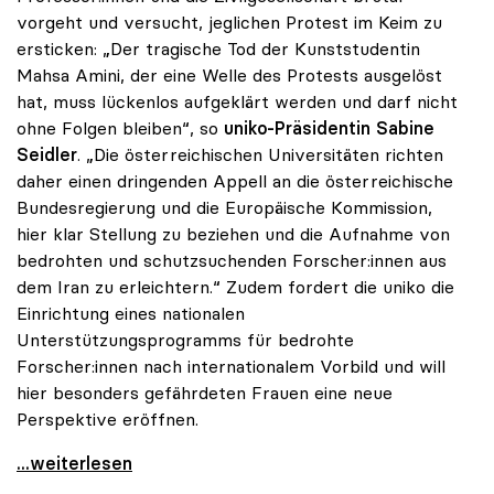
vorgeht und versucht, jeglichen Protest im Keim zu
ersticken: „Der tragische Tod der Kunststudentin
Mahsa Amini, der eine Welle des Protests ausgelöst
hat, muss lückenlos aufgeklärt werden und darf nicht
ohne Folgen bleiben“, so
uniko-Präsidentin Sabine
Seidler
. „Die österreichischen Universitäten richten
daher einen dringenden Appell an die österreichische
Bundesregierung und die Europäische Kommission,
hier klar Stellung zu beziehen und die Aufnahme von
bedrohten und schutzsuchenden Forscher:innen aus
dem Iran zu erleichtern.“ Zudem fordert die uniko die
Einrichtung eines nationalen
Unterstützungsprogramms für bedrohte
Forscher:innen nach internationalem Vorbild und will
hier besonders gefährdeten Frauen eine neue
Perspektive eröffnen.
Proteste im Iran: uniko fordert nationales
...weiterlesen