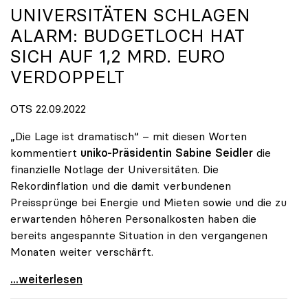
UNIVERSITÄTEN SCHLAGEN
ALARM: BUDGETLOCH HAT
SICH AUF 1,2 MRD. EURO
VERDOPPELT
OTS 22.09.2022
„Die Lage ist dramatisch“ – mit diesen Worten
kommentiert
uniko-Präsidentin Sabine Seidler
die
finanzielle Notlage der Universitäten. Die
Rekordinflation und die damit verbundenen
Preissprünge bei Energie und Mieten sowie und die zu
erwartenden höheren Personalkosten haben die
bereits angespannte Situation in den vergangenen
Monaten weiter verschärft.
Universitäten schlagen Alarm: Budgetloch hat sich
...weiterlesen