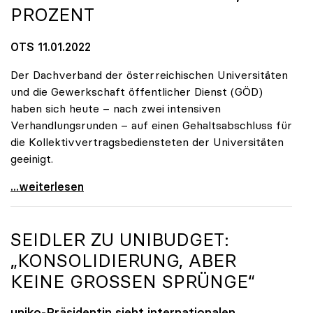
PROZENT
OTS 11.01.2022
Der Dachverband der österreichischen Universitäten
und die Gewerkschaft öffentlicher Dienst (GÖD)
haben sich heute – nach zwei intensiven
Verhandlungsrunden – auf einen Gehaltsabschluss für
die Kollektivvertragsbediensteten der Universitäten
geeinigt.
Uni-Kollektivvertrag: Gehälter steigen um 2,93
...weiterlesen
SEIDLER ZU UNIBUDGET:
„KONSOLIDIERUNG, ABER
KEINE GROSSEN SPRÜNGE“
uniko
-Präsidentin sieht internationalen