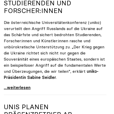
STUDIERENDEN UND
FORSCHER:INNEN
Die österreichische Universitätenkonferenz (uniko)
verurteilt den Angriff Russlands auf die Ukraine auf
das Schärfste und sichert bedrohten Studierenden,
Forscher:innen und Künstler:innen rasche und
unbürokratische Unterstützung zu. „Der Krieg gegen
die Ukraine richtet sich nicht nur gegen die
Souveränität eines europäischen Staates, sondern ist
ein beispielloser Angriff auf die fundamentalen Werte
und Überzeugungen, die wir teilen“, erklärt
uniko-
Präsidentin Sabine Seidler
.
Solidarität mit bedrohten Studierenden und
...weiterlesen
UNIS PLANEN