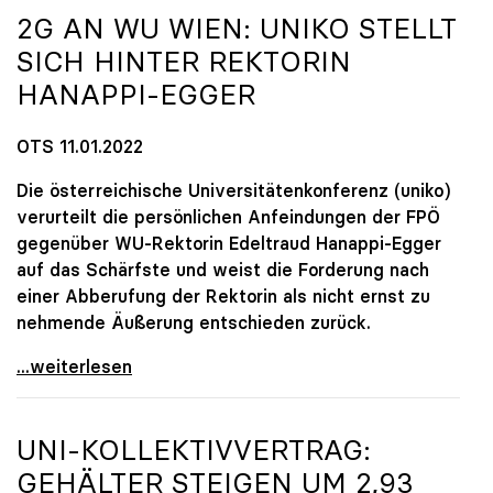
2G AN WU WIEN:
UNIKO
STELLT
SICH HINTER REKTORIN
HANAPPI-EGGER
OTS 11.01.2022
Die österreichische Universitätenkonferenz (uniko)
verurteilt die persönlichen Anfeindungen der FPÖ
gegenüber WU-Rektorin Edeltraud Hanappi-Egger
auf das Schärfste und weist die Forderung nach
einer Abberufung der Rektorin als nicht ernst zu
nehmende Äußerung entschieden zurück.
2G an WU Wien: uniko stellt sich hinter Rektorin
...weiterlesen
UNI-KOLLEKTIVVERTRAG:
GEHÄLTER STEIGEN UM 2,93