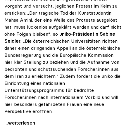
vorgeht und versucht, jeglichen Protest im Keim zu
ersticken: „Der tragische Tod der Kunststudentin
Mahsa Amini, der eine Welle des Protests ausgelöst
hat, muss lückenlos aufgeklärt werden und darf nicht
ohne Folgen bleiben“, so
uniko-Präsidentin Sabine
Seidler
. „Die österreichischen Universitäten richten
daher einen dringenden Appell an die österreichische
Bundesregierung und die Europäische Kommission,
hier klar Stellung zu beziehen und die Aufnahme von
bedrohten und schutzsuchenden Forscher:innen aus
dem Iran zu erleichtern.“ Zudem fordert die uniko die
Einrichtung eines nationalen
Unterstützungsprogramms für bedrohte
Forscher:innen nach internationalem Vorbild und will
hier besonders gefährdeten Frauen eine neue
Perspektive eröffnen.
Proteste im Iran: uniko fordert nationales
...weiterlesen