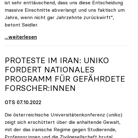
ist sehr enttäuschend, dass uns diese Entscheidung
massive Einschnitte abverlangt und uns faktisch um
Jahre, wenn nicht gar Jahrzehnte zurückwirft“,
betont Seidler.
Uniko-Präsidentin Seidler zu Budgetrede:
...weiterlesen
PROTESTE IM IRAN:
UNIKO
FORDERT NATIONALES
PROGRAMM FÜR GEFÄHRDETE
FORSCHER:INNEN
OTS 07.10.2022
Die österreichische Universitätenkonferenz (uniko)
zeigt sich erschüttert über die anhaltende Gewalt,
mit der das iranische Regime gegen Studierende,
Professor:innen und die Zivilgesellschaft brutal