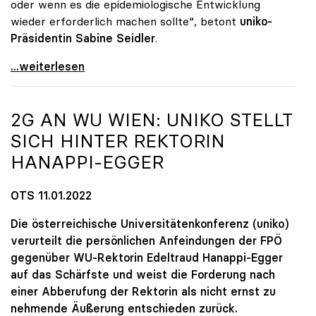
oder wenn es die epidemiologische Entwicklung
wieder erforderlich machen sollte“, betont
uniko-
Präsidentin Sabine Seidler
.
Unis planen Präsenzbetrieb ab Sommersemester
...weiterlesen
2G AN WU WIEN:
UNIKO
STELLT
SICH HINTER REKTORIN
HANAPPI-EGGER
OTS 11.01.2022
Die österreichische Universitätenkonferenz (uniko)
verurteilt die persönlichen Anfeindungen der FPÖ
gegenüber WU-Rektorin Edeltraud Hanappi-Egger
auf das Schärfste und weist die Forderung nach
einer Abberufung der Rektorin als nicht ernst zu
nehmende Äußerung entschieden zurück.