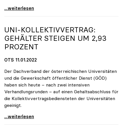
2G an WU Wien: uniko stellt sich hinter Rektorin
...weiterlesen
UNI-KOLLEKTIVVERTRAG:
GEHÄLTER STEIGEN UM 2,93
PROZENT
OTS 11.01.2022
Der Dachverband der österreichischen Universitäten
und die Gewerkschaft öffentlicher Dienst (GÖD)
haben sich heute – nach zwei intensiven
Verhandlungsrunden – auf einen Gehaltsabschluss für
die Kollektivvertragsbediensteten der Universitäten
geeinigt.
Uni-Kollektivvertrag: Gehälter steigen um 2,93
...weiterlesen