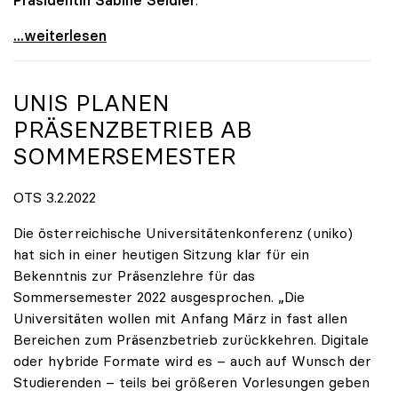
Präsidentin Sabine Seidler
.
Solidarität mit bedrohten Studierenden und
...weiterlesen
UNIS PLANEN
PRÄSENZBETRIEB AB
SOMMERSEMESTER
OTS 3.2.2022
Die österreichische Universitätenkonferenz (uniko)
hat sich in einer heutigen Sitzung klar für ein
Bekenntnis zur Präsenzlehre für das
Sommersemester 2022 ausgesprochen. „Die
Universitäten wollen mit Anfang März in fast allen
Bereichen zum Präsenzbetrieb zurückkehren. Digitale
oder hybride Formate wird es – auch auf Wunsch der
Studierenden – teils bei größeren Vorlesungen geben