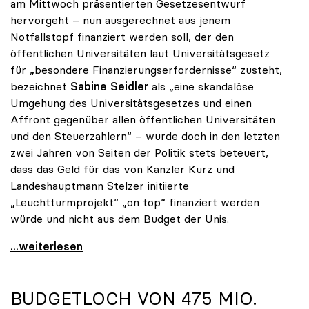
am Mittwoch präsentierten Gesetzesentwurf
hervorgeht – nun ausgerechnet aus jenem
Notfallstopf finanziert werden soll, der den
öffentlichen Universitäten laut Universitätsgesetz
für „besondere Finanzierungserfordernisse“ zusteht,
bezeichnet
Sabine Seidler
als „eine skandalöse
Umgehung des Universitätsgesetzes und einen
Affront gegenüber allen öffentlichen Universitäten
und den Steuerzahlern“ – wurde doch in den letzten
zwei Jahren von Seiten der Politik stets beteuert,
dass das Geld für das von Kanzler Kurz und
Landeshauptmann Stelzer initiierte
„Leuchtturmprojekt“ „on top“ finanziert werden
würde und nicht aus dem Budget der Unis.
„Skandalös und zweckwidrig“: TU OÖ soll zu Lasten
...weiterlesen
BUDGETLOCH VON 475 MIO.