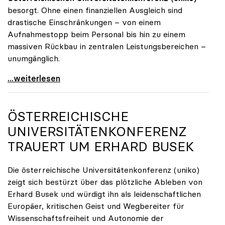
besorgt. Ohne einen finanziellen Ausgleich sind
drastische Einschränkungen – von einem
Aufnahmestopp beim Personal bis hin zu einem
massiven Rückbau in zentralen Leistungsbereichen –
unumgänglich.
Budgetloch von 475 Mio. Euro: Universitäten drohen
...weiterlesen
ÖSTERREICHISCHE
UNIVERSITÄTENKONFERENZ
TRAUERT UM ERHARD BUSEK
Die österreichische Universitätenkonferenz (uniko)
zeigt sich bestürzt über das plötzliche Ableben von
Erhard Busek und würdigt ihn als leidenschaftlichen
Europäer, kritischen Geist und Wegbereiter für
Wissenschaftsfreiheit und Autonomie der