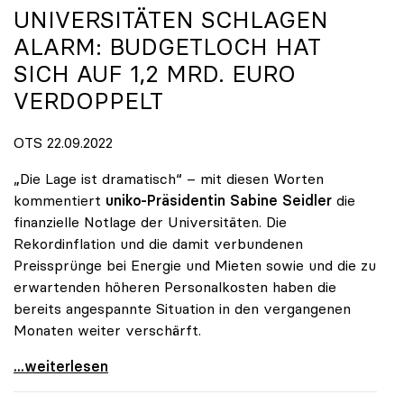
UNIVERSITÄTEN SCHLAGEN
ALARM: BUDGETLOCH HAT
SICH AUF 1,2 MRD. EURO
VERDOPPELT
OTS 22.09.2022
„Die Lage ist dramatisch“ – mit diesen Worten
kommentiert
uniko-Präsidentin Sabine Seidler
die
finanzielle Notlage der Universitäten. Die
Rekordinflation und die damit verbundenen
Preissprünge bei Energie und Mieten sowie und die zu
erwartenden höheren Personalkosten haben die
bereits angespannte Situation in den vergangenen
Monaten weiter verschärft.
Universitäten schlagen Alarm: Budgetloch hat sich
...weiterlesen