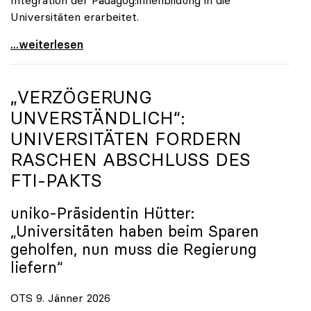
Universitäten erarbeitet.
Schools of Education an den Universitäten: Für
...weiterlesen
„VERZÖGERUNG
UNVERSTÄNDLICH“:
UNIVERSITÄTEN FORDERN
RASCHEN ABSCHLUSS DES
FTI-PAKTS
uniko
-Präsidentin Hütter:
„Universitäten haben beim Sparen
geholfen, nun muss die Regierung
liefern“
OTS 9. Jänner 2026