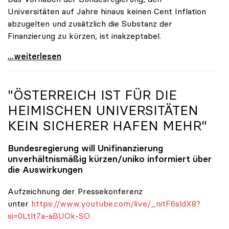
Universitäten auf Jahre hinaus keinen Cent Inflation
abzugelten und zusätzlich die Substanz der
Finanzierung zu kürzen, ist inakzeptabel.
#UnisRetten Warum es sich zu demonstrieren lohnt
...weiterlesen
"ÖSTERREICH IST FÜR DIE
HEIMISCHEN UNIVERSITÄTEN
KEIN SICHERER HAFEN MEHR"
Bundesregierung will Unifinanzierung
unverhältnismäßig kürzen/
uniko
informiert über
die Auswirkungen
Aufzeichnung der Pressekonferenz
unter
https://www.youtube.com/live/_nitF6sldX8?
si=0Ltlt7a-aBUOk-SO