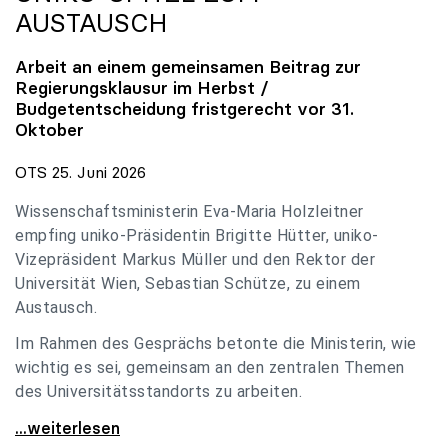
AUSTAUSCH
Arbeit an einem gemeinsamen Beitrag zur
Regierungsklausur im Herbst /
Budgetentscheidung fristgerecht vor 31.
Oktober
OTS 25. Juni 2026
Wissenschaftsministerin Eva-Maria Holzleitner
empfing uniko-Präsidentin Brigitte Hütter, uniko-
Vizepräsident Markus Müller und den Rektor der
Universität Wien, Sebastian Schütze, zu einem
Austausch.
Im Rahmen des Gesprächs betonte die Ministerin, wie
wichtig es sei, gemeinsam an den zentralen Themen
des Universitätsstandorts zu arbeiten.
Holzleitner empfing uniko-Spitze zum Austausch
...weiterlesen