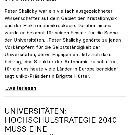
Peter Skalicky war ein vielfach ausgezeichneter
Wissenschafter auf dem Gebiet der Kristallphysik
und der Elektronenmikroskopie. Darüber hinaus
wurde er bekannt für seinen Einsatz für die Sache
der Universitäten. „Peter Skalicky gehörte zu jenen
Vorkämpfern für die Selbstständigkeit der
Universitäten, deren Engagement letztlich dazu
beitrug, eine Struktur der Autonomie zu schaffen,
für die uns heute viele Länder in Europa beneiden“,
sagt uniko-Präsidentin Brigitte Hütter.
uniko trauert um ehemaligen Präsidenten Peter
...weiterlesen
UNIVERSITÄTEN:
HOCHSCHULSTRATEGIE 2040
MUSS EINE