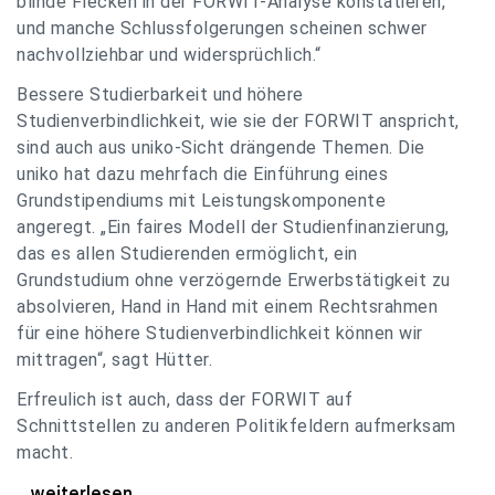
blinde Flecken in der FORWIT-Analyse konstatieren,
und manche Schlussfolgerungen scheinen schwer
nachvollziehbar und widersprüchlich.“
Bessere Studierbarkeit und höhere
Studienverbindlichkeit, wie sie der FORWIT anspricht,
sind auch aus uniko-Sicht drängende Themen. Die
uniko hat dazu mehrfach die Einführung eines
Grundstipendiums mit Leistungskomponente
angeregt. „Ein faires Modell der Studienfinanzierung,
das es allen Studierenden ermöglicht, ein
Grundstudium ohne verzögernde Erwerbstätigkeit zu
absolvieren, Hand in Hand mit einem Rechtsrahmen
für eine höhere Studienverbindlichkeit können wir
mittragen“, sagt Hütter.
Erfreulich ist auch, dass der FORWIT auf
Schnittstellen zu anderen Politikfeldern aufmerksam
macht.
uniko zu FORWIT-Analyse: Wichtige Themen
...weiterlesen