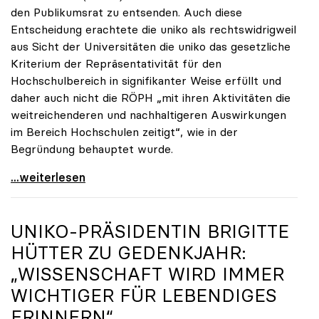
den Publikumsrat zu entsenden. Auch diese
Entscheidung erachtete die uniko als rechtswidrigweil
aus Sicht der Universitäten die uniko das gesetzliche
Kriterium der Repräsentativität für den
Hochschulbereich in signifikanter Weise erfüllt und
daher auch nicht die RÖPH „mit ihren Aktivitäten die
weitreichenderen und nachhaltigeren Auswirkungen
im Bereich Hochschulen zeitigt“, wie in der
Begründung behauptet wurde.
ORF-Publikumsrat: Regierung entsendet nun doch
...weiterlesen
UNIKO
-PRÄSIDENTIN BRIGITTE
HÜTTER ZU GEDENKJAHR:
„WISSENSCHAFT WIRD IMMER
WICHTIGER FÜR LEBENDIGES
ERINNERN“