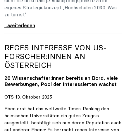
sieht die uniko einige Anknüpfungspunkte an ihr
eigenes Strategiekonzept „Hochschulen 2030. Was
zu tun ist“.
Universitäten: Hochschulstrategie 2040 muss eine
...weiterlesen
REGES INTERESSE VON US-
FORSCHER:INNEN AN
ÖSTERREICH
26 Wissenschafter:innen bereits an Bord, viele
Bewerbungen, Pool der Interessierten wächst
OTS 13. Oktober 2025
Eben erst hat das weltweite Times-Ranking den
heimischen Universitäten ein gutes Zeugnis
ausgestellt, bestätigt sich nun deren Reputation auch
auf anderer Ebene: Es herrscht reges Interesse von