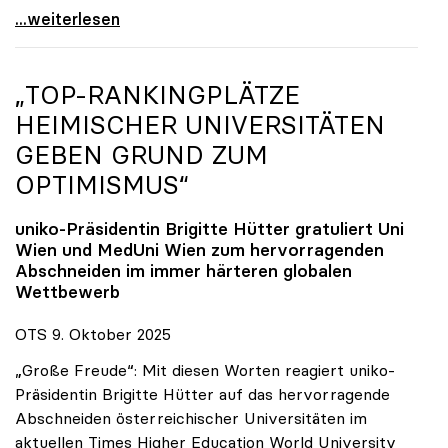
Reges Interesse von US-Forscher:innen an
...weiterlesen
„TOP-RANKINGPLÄTZE
HEIMISCHER UNIVERSITÄTEN
GEBEN GRUND ZUM
OPTIMISMUS“
uniko
-Präsidentin Brigitte Hütter gratuliert Uni
Wien und MedUni Wien zum hervorragenden
Abschneiden im immer härteren globalen
Wettbewerb
OTS 9. Oktober 2025
„Große Freude“: Mit diesen Worten reagiert uniko-
Präsidentin Brigitte Hütter auf das hervorragende
Abschneiden österreichischer Universitäten im
aktuellen Times Higher Education World University