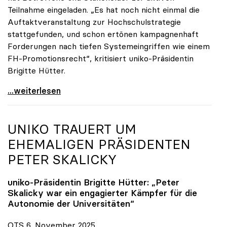
Teilnahme eingeladen. „Es hat noch nicht einmal die
Auftaktveranstaltung zur Hochschulstrategie
stattgefunden, und schon ertönen kampagnenhaft
Forderungen nach tiefen Systemeingriffen wie einem
FH-Promotionsrecht“, kritisiert uniko-Präsidentin
Brigitte Hütter.
„Deplatzierte Kampagne“: uniko irritiert über
...weiterlesen
UNIKO
TRAUERT UM
EHEMALIGEN PRÄSIDENTEN
PETER SKALICKY
uniko
-Präsidentin Brigitte Hütter: „Peter
Skalicky war ein engagierter Kämpfer für die
Autonomie der Universitäten“
OTS 6. November 2025