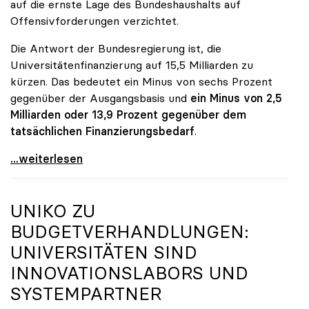
auf die ernste Lage des Bundeshaushalts auf
Offensivforderungen verzichtet.
Die Antwort der Bundesregierung ist, die
Universitätenfinanzierung auf 15,5 Milliarden zu
kürzen. Das bedeutet ein Minus von sechs Prozent
gegenüber der Ausgangsbasis und
ein Minus von 2,5
Milliarden oder 13,9 Prozent gegenüber dem
tatsächlichen Finanzierungsbedarf
.
\"Österreich ist für die heimischen Universitäten
...weiterlesen
UNIKO
ZU
BUDGETVERHANDLUNGEN:
UNIVERSITÄTEN SIND
INNOVATIONSLABORS UND
SYSTEMPARTNER