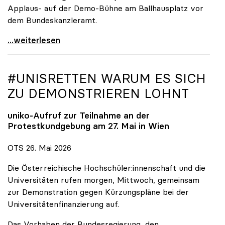
Applaus- auf der Demo-Bühne am Ballhausplatz vor
dem Bundeskanzleramt.
\"Wir nehmen es nicht hin\": Rede von
...weiterlesen
#UNISRETTEN WARUM ES SICH
ZU DEMONSTRIEREN LOHNT
uniko
-Aufruf zur Teilnahme an der
Protestkundgebung am 27. Mai in Wien
OTS 26. Mai 2026
Die Österreichische Hochschüler:innenschaft und die
Universitäten rufen morgen, Mittwoch, gemeinsam
zur Demonstration gegen Kürzungspläne bei der
Universitätenfinanzierung auf.
Das Vorhaben der Bundesregierung, den