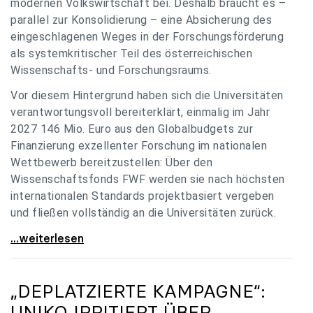
modernen Volkswirtschaft bei. Deshalb braucht es –
parallel zur Konsolidierung – eine Absicherung des
eingeschlagenen Weges in der Forschungsförderung
als systemkritischer Teil des österreichischen
Wissenschafts- und Forschungsraums.
Vor diesem Hintergrund haben sich die Universitäten
verantwortungsvoll bereiterklärt, einmalig im Jahr
2027 146 Mio. Euro aus den Globalbudgets zur
Finanzierung exzellenter Forschung im nationalen
Wettbewerb bereitzustellen: Über den
Wissenschaftsfonds FWF werden sie nach höchsten
internationalen Standards projektbasiert vergeben
und fließen vollständig an die Universitäten zurück.
Gemeinsam für einen starken Wissenschafts- und
...weiterlesen
„DEPLATZIERTE KAMPAGNE“:
UNIKO
IRRITIERT ÜBER