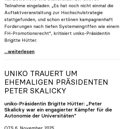
Teilnahme eingeladen. „Es hat noch nicht einmal die
Auftaktveranstaltung zur Hochschulstrategie
stattgefunden, und schon ertönen kampagnenhaft
Forderungen nach tiefen Systemeingriffen wie einem
FH-Promotionsrecht“, kritisiert uniko-Präsidentin
Brigitte Hütter.
„Deplatzierte Kampagne“: uniko irritiert über
...weiterlesen
UNIKO
TRAUERT UM
EHEMALIGEN PRÄSIDENTEN
PETER SKALICKY
uniko
-Präsidentin Brigitte Hütter: „Peter
Skalicky war ein engagierter Kämpfer für die
Autonomie der Universitäten“
OTS 6. November 2025