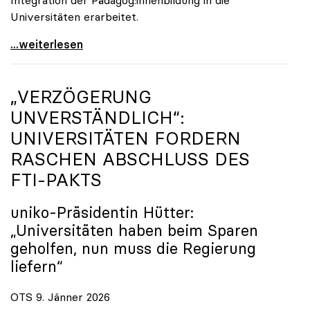
Universitäten erarbeitet.
Schools of Education an den Universitäten: Für
...weiterlesen
„VERZÖGERUNG
UNVERSTÄNDLICH“:
UNIVERSITÄTEN FORDERN
RASCHEN ABSCHLUSS DES
FTI-PAKTS
uniko
-Präsidentin Hütter:
„Universitäten haben beim Sparen
geholfen, nun muss die Regierung
liefern“
OTS 9. Jänner 2026