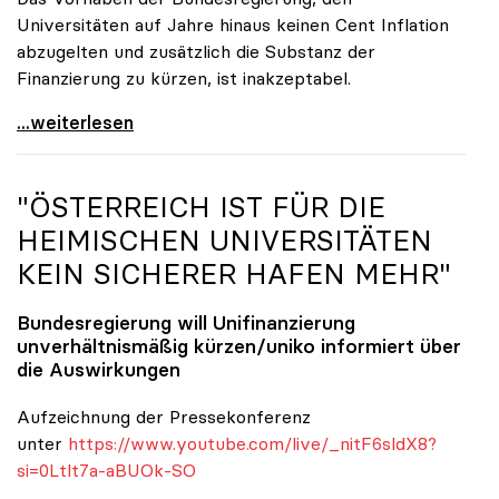
Universitäten auf Jahre hinaus keinen Cent Inflation
abzugelten und zusätzlich die Substanz der
Finanzierung zu kürzen, ist inakzeptabel.
#UnisRetten Warum es sich zu demonstrieren lohnt
...weiterlesen
"ÖSTERREICH IST FÜR DIE
HEIMISCHEN UNIVERSITÄTEN
KEIN SICHERER HAFEN MEHR"
Bundesregierung will Unifinanzierung
unverhältnismäßig kürzen/
uniko
informiert über
die Auswirkungen
Aufzeichnung der Pressekonferenz
unter
https://www.youtube.com/live/_nitF6sldX8?
si=0Ltlt7a-aBUOk-SO