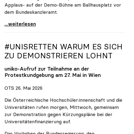
Applaus- auf der Demo-Bühne am Ballhausplatz vor
dem Bundeskanzleramt.
\"Wir nehmen es nicht hin\": Rede von
...weiterlesen
#UNISRETTEN WARUM ES SICH
ZU DEMONSTRIEREN LOHNT
uniko
-Aufruf zur Teilnahme an der
Protestkundgebung am 27. Mai in Wien
OTS 26. Mai 2026
Die Österreichische Hochschüler:innenschaft und die
Universitäten rufen morgen, Mittwoch, gemeinsam
zur Demonstration gegen Kürzungspläne bei der
Universitätenfinanzierung auf.
Das Vorhaben der Bundesregierung, den