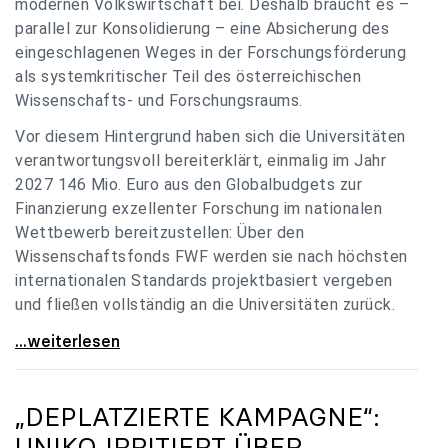
modernen Volkswirtschaft bei. Deshalb braucht es –
parallel zur Konsolidierung – eine Absicherung des
eingeschlagenen Weges in der Forschungsförderung
als systemkritischer Teil des österreichischen
Wissenschafts- und Forschungsraums.
Vor diesem Hintergrund haben sich die Universitäten
verantwortungsvoll bereiterklärt, einmalig im Jahr
2027 146 Mio. Euro aus den Globalbudgets zur
Finanzierung exzellenter Forschung im nationalen
Wettbewerb bereitzustellen: Über den
Wissenschaftsfonds FWF werden sie nach höchsten
internationalen Standards projektbasiert vergeben
und fließen vollständig an die Universitäten zurück.
Gemeinsam für einen starken Wissenschafts- und
...weiterlesen
„DEPLATZIERTE KAMPAGNE“:
UNIKO
IRRITIERT ÜBER