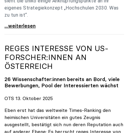
sieht die uniko einige Anknüpfungspunkte an ihr
eigenes Strategiekonzept „Hochschulen 2030. Was
zu tun ist“.
Universitäten: Hochschulstrategie 2040 muss eine
...weiterlesen
REGES INTERESSE VON US-
FORSCHER:INNEN AN
ÖSTERREICH
26 Wissenschafter:innen bereits an Bord, viele
Bewerbungen, Pool der Interessierten wächst
OTS 13. Oktober 2025
Eben erst hat das weltweite Times-Ranking den
heimischen Universitäten ein gutes Zeugnis
ausgestellt, bestätigt sich nun deren Reputation auch
auf anderer Ebene: Es herrscht reges Interesse von