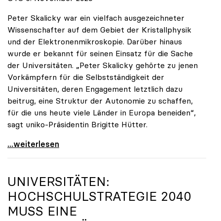
Peter Skalicky war ein vielfach ausgezeichneter
Wissenschafter auf dem Gebiet der Kristallphysik
und der Elektronenmikroskopie. Darüber hinaus
wurde er bekannt für seinen Einsatz für die Sache
der Universitäten. „Peter Skalicky gehörte zu jenen
Vorkämpfern für die Selbstständigkeit der
Universitäten, deren Engagement letztlich dazu
beitrug, eine Struktur der Autonomie zu schaffen,
für die uns heute viele Länder in Europa beneiden“,
sagt uniko-Präsidentin Brigitte Hütter.
uniko trauert um ehemaligen Präsidenten Peter
...weiterlesen
UNIVERSITÄTEN:
HOCHSCHULSTRATEGIE 2040
MUSS EINE