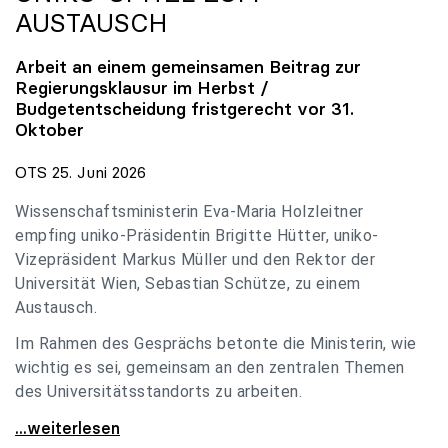
AUSTAUSCH
Arbeit an einem gemeinsamen Beitrag zur
Regierungsklausur im Herbst /
Budgetentscheidung fristgerecht vor 31.
Oktober
OTS 25. Juni 2026
Wissenschaftsministerin Eva-Maria Holzleitner
empfing uniko-Präsidentin Brigitte Hütter, uniko-
Vizepräsident Markus Müller und den Rektor der
Universität Wien, Sebastian Schütze, zu einem
Austausch.
Im Rahmen des Gesprächs betonte die Ministerin, wie
wichtig es sei, gemeinsam an den zentralen Themen
des Universitätsstandorts zu arbeiten.
Holzleitner empfing uniko-Spitze zum Austausch
...weiterlesen