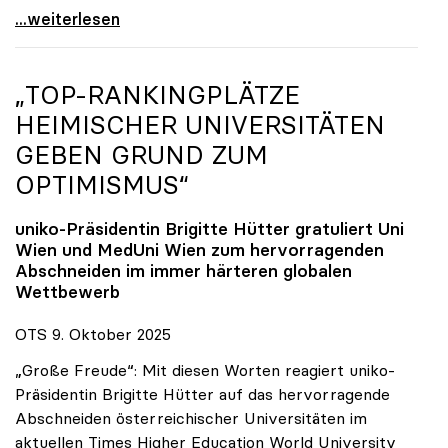
Reges Interesse von US-Forscher:innen an
...weiterlesen
„TOP-RANKINGPLÄTZE
HEIMISCHER UNIVERSITÄTEN
GEBEN GRUND ZUM
OPTIMISMUS“
uniko
-Präsidentin Brigitte Hütter gratuliert Uni
Wien und MedUni Wien zum hervorragenden
Abschneiden im immer härteren globalen
Wettbewerb
OTS 9. Oktober 2025
„Große Freude“: Mit diesen Worten reagiert uniko-
Präsidentin Brigitte Hütter auf das hervorragende
Abschneiden österreichischer Universitäten im
aktuellen Times Higher Education World University