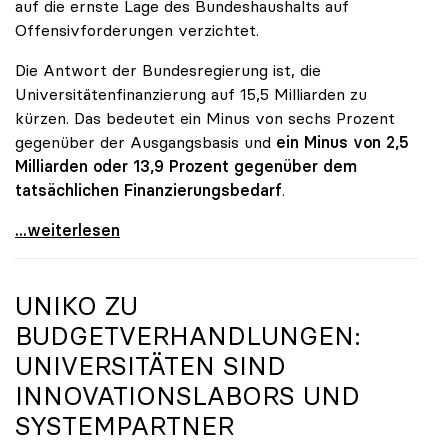
auf die ernste Lage des Bundeshaushalts auf
Offensivforderungen verzichtet.
Die Antwort der Bundesregierung ist, die
Universitätenfinanzierung auf 15,5 Milliarden zu
kürzen. Das bedeutet ein Minus von sechs Prozent
gegenüber der Ausgangsbasis und
ein Minus von 2,5
Milliarden oder 13,9 Prozent gegenüber dem
tatsächlichen Finanzierungsbedarf
.
\"Österreich ist für die heimischen Universitäten
...weiterlesen
UNIKO
ZU
BUDGETVERHANDLUNGEN:
UNIVERSITÄTEN SIND
INNOVATIONSLABORS UND
SYSTEMPARTNER