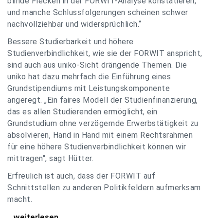
blinde Flecken in der FORWIT-Analyse konstatieren,
und manche Schlussfolgerungen scheinen schwer
nachvollziehbar und widersprüchlich.“
Bessere Studierbarkeit und höhere
Studienverbindlichkeit, wie sie der FORWIT anspricht,
sind auch aus uniko-Sicht drängende Themen. Die
uniko hat dazu mehrfach die Einführung eines
Grundstipendiums mit Leistungskomponente
angeregt. „Ein faires Modell der Studienfinanzierung,
das es allen Studierenden ermöglicht, ein
Grundstudium ohne verzögernde Erwerbstätigkeit zu
absolvieren, Hand in Hand mit einem Rechtsrahmen
für eine höhere Studienverbindlichkeit können wir
mittragen“, sagt Hütter.
Erfreulich ist auch, dass der FORWIT auf
Schnittstellen zu anderen Politikfeldern aufmerksam
macht.
uniko zu FORWIT-Analyse: Wichtige Themen
...weiterlesen