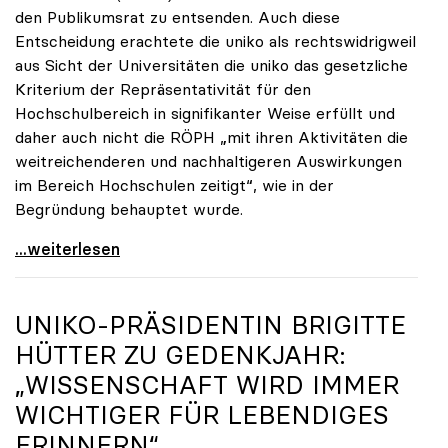
den Publikumsrat zu entsenden. Auch diese
Entscheidung erachtete die uniko als rechtswidrigweil
aus Sicht der Universitäten die uniko das gesetzliche
Kriterium der Repräsentativität für den
Hochschulbereich in signifikanter Weise erfüllt und
daher auch nicht die RÖPH „mit ihren Aktivitäten die
weitreichenderen und nachhaltigeren Auswirkungen
im Bereich Hochschulen zeitigt“, wie in der
Begründung behauptet wurde.
ORF-Publikumsrat: Regierung entsendet nun doch
...weiterlesen
UNIKO
-PRÄSIDENTIN BRIGITTE
HÜTTER ZU GEDENKJAHR:
„WISSENSCHAFT WIRD IMMER
WICHTIGER FÜR LEBENDIGES
ERINNERN“