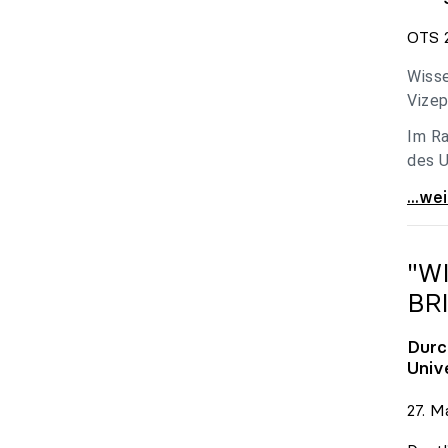
OTS 2
Wisse
Vizep
Im Ra
des U
Holzl
...we
"W
BR
Durc
Univ
27. M