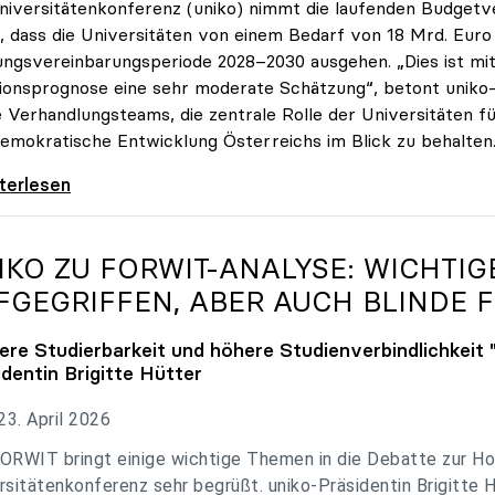
niversitätenkonferenz (uniko) nimmt die laufenden Budget
, dass die Universitäten von einem Bedarf von 18 Mrd. Euro f
ungsvereinbarungsperiode 2028–2030 ausgehen. „Dies ist mit 
tionsprognose eine sehr moderate Schätzung“, betont uniko-P
e Verhandlungsteams, die zentrale Rolle der Universitäten für
emokratische Entwicklung Österreichs im Blick zu behalten
 zu Budgetverhandlungen: Universitäten sind
iterlesen
IKO
ZU FORWIT-ANALYSE: WICHTI
FGEGRIFFEN, ABER AUCH BLINDE F
ere Studierbarkeit und höhere Studienverbindlichkeit 
identin Brigitte Hütter
3. April 2026
ORWIT bringt einige wichtige Themen in die Debatte zur Ho
rsitätenkonferenz sehr begrüßt. uniko-Präsidentin Brigitte 