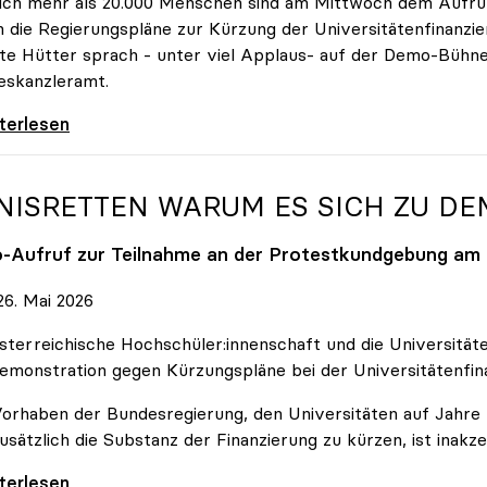
ich mehr als 20.000 Menschen sind am Mittwoch dem Aufruf
 die Regierungspläne zur Kürzung der Universitätenfinanzie
tte Hütter sprach - unter viel Applaus- auf der Demo-Bühn
eskanzleramt.
 nehmen es nicht hin\": Rede von
iterlesen
NISRETTEN WARUM ES SICH ZU D
o
-Aufruf zur Teilnahme an der Protestkundgebung am 2
6. Mai 2026
sterreichische Hochschüler:innenschaft und die Universit
emonstration gegen Kürzungspläne bei der Universitätenfin
orhaben der Bundesregierung, den Universitäten auf Jahre h
usätzlich die Substanz der Finanzierung zu kürzen, ist inakze
Retten Warum es sich zu demonstrieren lohnt
iterlesen