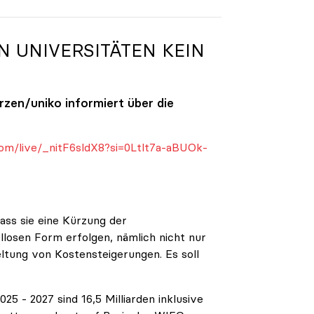
N UNIVERSITÄTEN KEIN
ürzen/
uniko
informiert über die
om/live/_nitF6sldX8?si=0Ltlt7a-aBUOk-
ass sie eine Kürzung der
ellosen Form erfolgen, nämlich nicht nur
eltung von Kostensteigerungen. Es soll
5 - 2027 sind 16,5 Milliarden inklusive