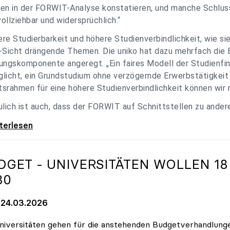
en in der FORWIT-Analyse konstatieren, und manche Schlu
ollziehbar und widersprüchlich.“
re Studierbarkeit und höhere Studienverbindlichkeit, wie si
-Sicht drängende Themen. Die uniko hat dazu mehrfach die 
ungskomponente angeregt. „Ein faires Modell der Studienfin
licht, ein Grundstudium ohne verzögernde Erwerbstätigkeit 
srahmen für eine höhere Studienverbindlichkeit können wir m
ulich ist auch, dass der FORWIT auf Schnittstellen zu ande
o zu FORWIT-Analyse: Wichtige Themen
iterlesen
DGET - UNIVERSITÄTEN WOLLEN 18
30
24.03.2026
niversitäten gehen für die anstehenden Budgetverhandlung