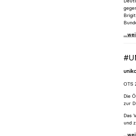
Deutl
gegen
Brigi
Bund
\"Wir
...we
#U
unik
OTS 2
Die Ö
zur D
Das V
und z
#Unis
...we