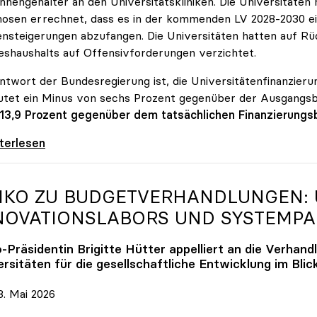
innengehälter an den Universitätskliniken. Die Universitäte
osen errechnet, dass es in der kommenden LV 2028-2030 ein
nsteigerungen abzufangen. Die Universitäten hatten auf Rüc
shaushalts auf Offensivforderungen verzichtet.
ntwort der Bundesregierung ist, die Universitätenfinanzierun
tet ein Minus von sechs Prozent gegenüber der Ausgangs
 13,9 Prozent gegenüber dem tatsächlichen Finanzierungs
erreich ist für die heimischen Universitäten
iterlesen
IKO
ZU BUDGETVERHANDLUNGEN: U
NOVATIONSLABORS UND SYSTEMP
o
-Präsidentin Brigitte Hütter appelliert an die Verhand
rsitäten für die gesellschaftliche Entwicklung im Blic
. Mai 2026