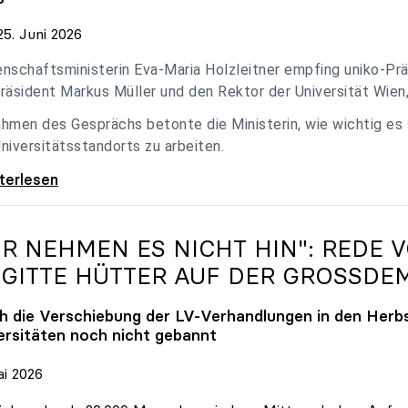
5. Juni 2026
nschaftsministerin Eva-Maria Holzleitner empfing uniko-Präs
räsident Markus Müller und den Rektor der Universität Wien
hmen des Gesprächs betonte die Ministerin, wie wichtig es
niversitätsstandorts zu arbeiten.
eitner empfing uniko-Spitze zum Austausch
iterlesen
IR NEHMEN ES NICHT HIN": REDE 
IGITTE HÜTTER AUF DER GROSSDE
h die Verschiebung der LV-Verhandlungen in den Herbs
ersitäten noch nicht gebannt
ai 2026