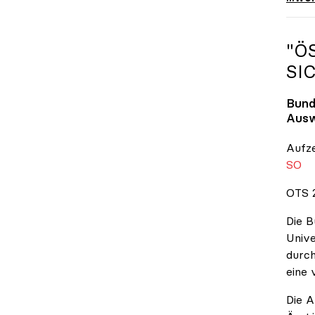
"Ö
SI
Bund
Ausw
Aufz
SO
OTS 2
Die B
Unive
durch
eine 
Die A