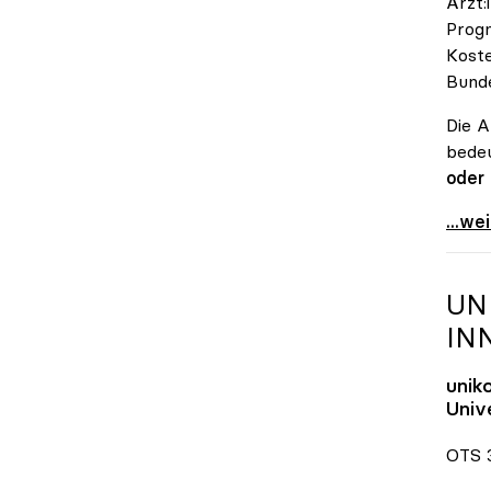
Ärzt:
Progn
Koste
Bunde
Die A
bedeu
oder
\"Öst
...we
UN
IN
unik
Unive
OTS 3