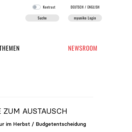
Kontrast
DE
UTSCH
/
EN
GLISH
Suche
myuniko Login
EN DER UNIKO
THEMEN
NEWSROOM
E ZUM AUSTAUSCH
ur im Herbst / Budgetentscheidung