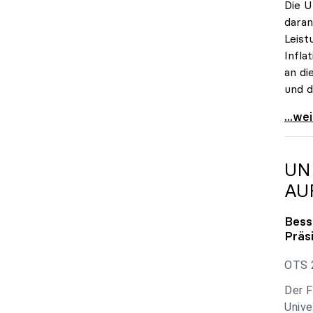
Die U
daran
Leist
Infla
an di
und d
uniko
...we
UN
AU
Bess
Präs
OTS 2
Der F
Unive