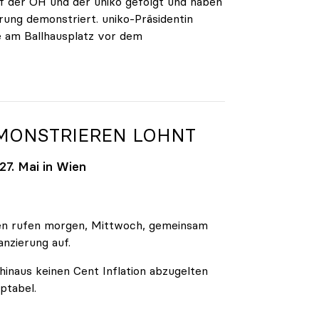
 der ÖH und der uniko gefolgt und haben
rung demonstriert. uniko-Präsidentin
e am Ballhausplatz vor dem
EMONSTRIEREN LOHNT
7. Mai in Wien
äten rufen morgen, Mittwoch, gemeinsam
anzierung auf.
inaus keinen Cent Inflation abzugelten
ptabel.