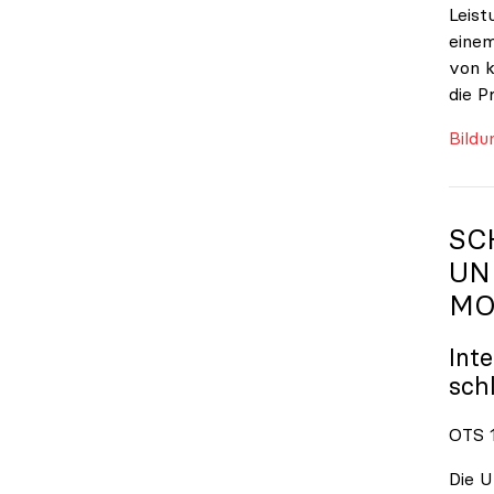
Leist
einem
von k
die P
Bildu
SC
UN
MO
Int
sch
OTS 1
Die U