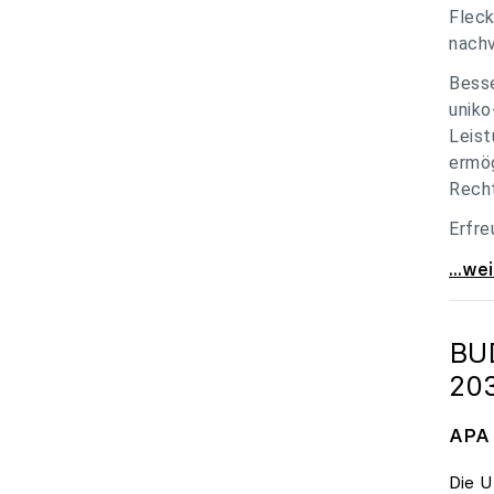
Fleck
nachv
Besse
uniko
Leist
ermög
Recht
Erfre
unik
...we
BU
20
APA 
Die U