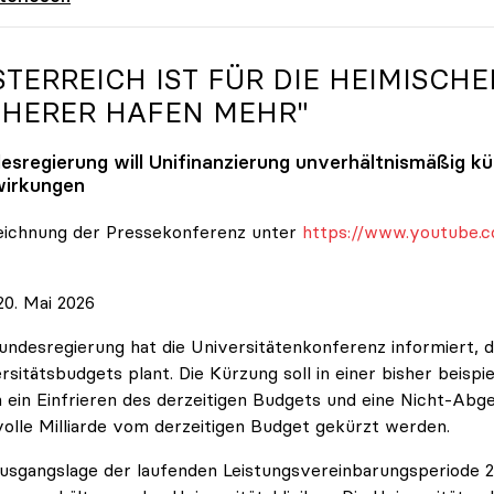
STERREICH IST FÜR DIE HEIMISCHE
CHERER HAFEN MEHR"
esregierung will Unifinanzierung unverhältnismäßig k
irkungen
eichnung der Pressekonferenz unter
https://www.youtube.c
0. Mai 2026
undesregierung hat die Universitätenkonferenz informiert, d
rsitätsbudgets plant. Die Kürzung soll in einer bisher beispi
 ein Einfrieren des derzeitigen Budgets und eine Nicht-Abg
volle Milliarde vom derzeitigen Budget gekürzt werden.
usgangslage der laufenden Leistungsvereinbarungsperiode 202