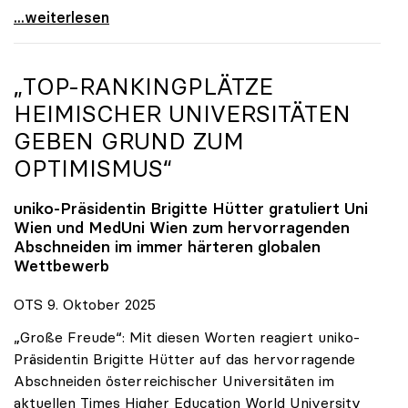
Reges Interesse von US-Forscher:innen an
...weiterlesen
„TOP-RANKINGPLÄTZE
HEIMISCHER UNIVERSITÄTEN
GEBEN GRUND ZUM
OPTIMISMUS“
uniko
-Präsidentin Brigitte Hütter gratuliert Uni
Wien und MedUni Wien zum hervorragenden
Abschneiden im immer härteren globalen
Wettbewerb
OTS 9. Oktober 2025
„Große Freude“: Mit diesen Worten reagiert uniko-
Präsidentin Brigitte Hütter auf das hervorragende
Abschneiden österreichischer Universitäten im
aktuellen Times Higher Education World University