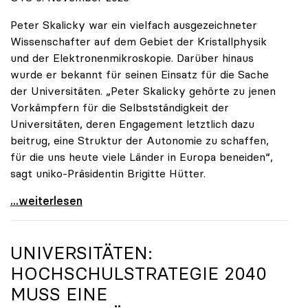
Peter Skalicky war ein vielfach ausgezeichneter
Wissenschafter auf dem Gebiet der Kristallphysik
und der Elektronenmikroskopie. Darüber hinaus
wurde er bekannt für seinen Einsatz für die Sache
der Universitäten. „Peter Skalicky gehörte zu jenen
Vorkämpfern für die Selbstständigkeit der
Universitäten, deren Engagement letztlich dazu
beitrug, eine Struktur der Autonomie zu schaffen,
für die uns heute viele Länder in Europa beneiden“,
sagt uniko-Präsidentin Brigitte Hütter.
uniko trauert um ehemaligen Präsidenten Peter
...weiterlesen
UNIVERSITÄTEN:
HOCHSCHULSTRATEGIE 2040
MUSS EINE