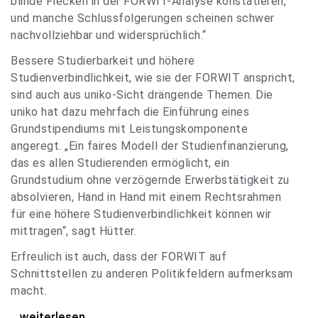
blinde Flecken in der FORWIT-Analyse konstatieren,
und manche Schlussfolgerungen scheinen schwer
nachvollziehbar und widersprüchlich.“
Bessere Studierbarkeit und höhere
Studienverbindlichkeit, wie sie der FORWIT anspricht,
sind auch aus uniko-Sicht drängende Themen. Die
uniko hat dazu mehrfach die Einführung eines
Grundstipendiums mit Leistungskomponente
angeregt. „Ein faires Modell der Studienfinanzierung,
das es allen Studierenden ermöglicht, ein
Grundstudium ohne verzögernde Erwerbstätigkeit zu
absolvieren, Hand in Hand mit einem Rechtsrahmen
für eine höhere Studienverbindlichkeit können wir
mittragen“, sagt Hütter.
Erfreulich ist auch, dass der FORWIT auf
Schnittstellen zu anderen Politikfeldern aufmerksam
macht.
uniko zu FORWIT-Analyse: Wichtige Themen
...weiterlesen