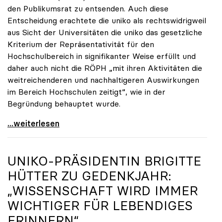
den Publikumsrat zu entsenden. Auch diese
Entscheidung erachtete die uniko als rechtswidrigweil
aus Sicht der Universitäten die uniko das gesetzliche
Kriterium der Repräsentativität für den
Hochschulbereich in signifikanter Weise erfüllt und
daher auch nicht die RÖPH „mit ihren Aktivitäten die
weitreichenderen und nachhaltigeren Auswirkungen
im Bereich Hochschulen zeitigt“, wie in der
Begründung behauptet wurde.
ORF-Publikumsrat: Regierung entsendet nun doch
...weiterlesen
UNIKO
-PRÄSIDENTIN BRIGITTE
HÜTTER ZU GEDENKJAHR:
„WISSENSCHAFT WIRD IMMER
WICHTIGER FÜR LEBENDIGES
ERINNERN“