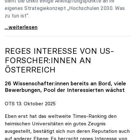
sieht die uniko einige Anknüpfungspunkte an ihr
eigenes Strategiekonzept „Hochschulen 2030. Was
zu tun ist“.
Universitäten: Hochschulstrategie 2040 muss eine
...weiterlesen
REGES INTERESSE VON US-
FORSCHER:INNEN AN
ÖSTERREICH
26 Wissenschafter:innen bereits an Bord, viele
Bewerbungen, Pool der Interessierten wächst
OTS 13. Oktober 2025
Eben erst hat das weltweite Times-Ranking den
heimischen Universitäten ein gutes Zeugnis
ausgestellt, bestätigt sich nun deren Reputation auch
auf anderer Ebene: Es herrscht reges Interesse von