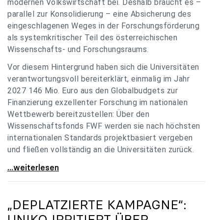
modernen Volkswirtschaft bei. Deshalb braucht es –
parallel zur Konsolidierung – eine Absicherung des
eingeschlagenen Weges in der Forschungsförderung
als systemkritischer Teil des österreichischen
Wissenschafts- und Forschungsraums.
Vor diesem Hintergrund haben sich die Universitäten
verantwortungsvoll bereiterklärt, einmalig im Jahr
2027 146 Mio. Euro aus den Globalbudgets zur
Finanzierung exzellenter Forschung im nationalen
Wettbewerb bereitzustellen: Über den
Wissenschaftsfonds FWF werden sie nach höchsten
internationalen Standards projektbasiert vergeben
und fließen vollständig an die Universitäten zurück.
Gemeinsam für einen starken Wissenschafts- und
...weiterlesen
„DEPLATZIERTE KAMPAGNE“:
UNIKO
IRRITIERT ÜBER