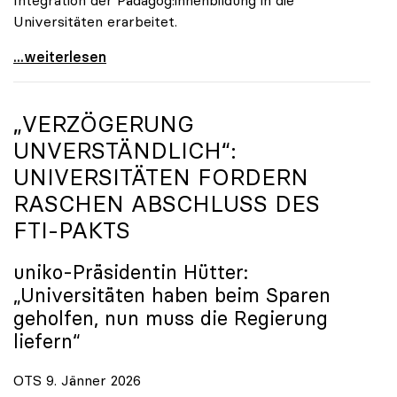
Universitäten erarbeitet.
Schools of Education an den Universitäten: Für
...weiterlesen
„VERZÖGERUNG
UNVERSTÄNDLICH“:
UNIVERSITÄTEN FORDERN
RASCHEN ABSCHLUSS DES
FTI-PAKTS
uniko
-Präsidentin Hütter:
„Universitäten haben beim Sparen
geholfen, nun muss die Regierung
liefern“
OTS 9. Jänner 2026