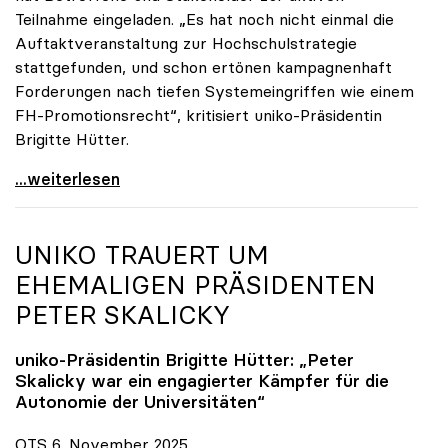
Teilnahme eingeladen. „Es hat noch nicht einmal die
Auftaktveranstaltung zur Hochschulstrategie
stattgefunden, und schon ertönen kampagnenhaft
Forderungen nach tiefen Systemeingriffen wie einem
FH-Promotionsrecht“, kritisiert uniko-Präsidentin
Brigitte Hütter.
„Deplatzierte Kampagne“: uniko irritiert über
...weiterlesen
UNIKO
TRAUERT UM
EHEMALIGEN PRÄSIDENTEN
PETER SKALICKY
uniko
-Präsidentin Brigitte Hütter: „Peter
Skalicky war ein engagierter Kämpfer für die
Autonomie der Universitäten“
OTS 6. November 2025