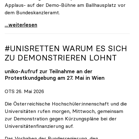
Applaus- auf der Demo-Bühne am Ballhausplatz vor
dem Bundeskanzleramt.
\"Wir nehmen es nicht hin\": Rede von
...weiterlesen
#UNISRETTEN WARUM ES SICH
ZU DEMONSTRIEREN LOHNT
uniko
-Aufruf zur Teilnahme an der
Protestkundgebung am 27. Mai in Wien
OTS 26. Mai 2026
Die Österreichische Hochschüler:innenschaft und die
Universitäten rufen morgen, Mittwoch, gemeinsam
zur Demonstration gegen Kürzungspläne bei der
Universitätenfinanzierung auf.
Das Vorhaben der Bundesregierung, den