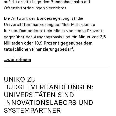
auf die ernste Lage des Bundeshaushalts auf
Offensivforderungen verzichtet.
Die Antwort der Bundesregierung ist, die
Universitätenfinanzierung auf 15,5 Milliarden zu
kürzen. Das bedeutet ein Minus von sechs Prozent
gegenüber der Ausgangsbasis und
ein Minus von 2,5
Milliarden oder 13,9 Prozent gegenüber dem
tatsächlichen Finanzierungsbedarf
.
\"Österreich ist für die heimischen Universitäten
...weiterlesen
UNIKO
ZU
BUDGETVERHANDLUNGEN:
UNIVERSITÄTEN SIND
INNOVATIONSLABORS UND
SYSTEMPARTNER