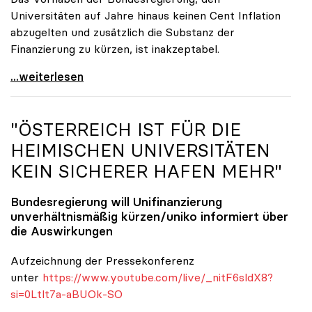
Universitäten auf Jahre hinaus keinen Cent Inflation
abzugelten und zusätzlich die Substanz der
Finanzierung zu kürzen, ist inakzeptabel.
#UnisRetten Warum es sich zu demonstrieren lohnt
...weiterlesen
"ÖSTERREICH IST FÜR DIE
HEIMISCHEN UNIVERSITÄTEN
KEIN SICHERER HAFEN MEHR"
Bundesregierung will Unifinanzierung
unverhältnismäßig kürzen/
uniko
informiert über
die Auswirkungen
Aufzeichnung der Pressekonferenz
unter
https://www.youtube.com/live/_nitF6sldX8?
si=0Ltlt7a-aBUOk-SO