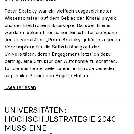
Peter Skalicky war ein vielfach ausgezeichneter
Wissenschafter auf dem Gebiet der Kristallphysik
und der Elektronenmikroskopie. Darüber hinaus
wurde er bekannt für seinen Einsatz für die Sache
der Universitäten. „Peter Skalicky gehörte zu jenen
Vorkämpfern für die Selbstständigkeit der
Universitäten, deren Engagement letztlich dazu
beitrug, eine Struktur der Autonomie zu schaffen,
für die uns heute viele Länder in Europa beneiden“,
sagt uniko-Präsidentin Brigitte Hütter.
uniko trauert um ehemaligen Präsidenten Peter
...weiterlesen
UNIVERSITÄTEN:
HOCHSCHULSTRATEGIE 2040
MUSS EINE