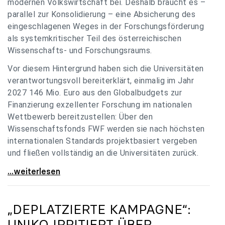
modernen Volkswirtschaft bei. Deshalb braucht es –
parallel zur Konsolidierung – eine Absicherung des
eingeschlagenen Weges in der Forschungsförderung
als systemkritischer Teil des österreichischen
Wissenschafts- und Forschungsraums.
Vor diesem Hintergrund haben sich die Universitäten
verantwortungsvoll bereiterklärt, einmalig im Jahr
2027 146 Mio. Euro aus den Globalbudgets zur
Finanzierung exzellenter Forschung im nationalen
Wettbewerb bereitzustellen: Über den
Wissenschaftsfonds FWF werden sie nach höchsten
internationalen Standards projektbasiert vergeben
und fließen vollständig an die Universitäten zurück.
Gemeinsam für einen starken Wissenschafts- und
...weiterlesen
„DEPLATZIERTE KAMPAGNE“:
UNIKO
IRRITIERT ÜBER