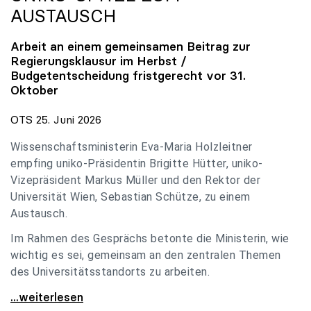
AUSTAUSCH
Arbeit an einem gemeinsamen Beitrag zur
Regierungsklausur im Herbst /
Budgetentscheidung fristgerecht vor 31.
Oktober
OTS 25. Juni 2026
Wissenschaftsministerin Eva-Maria Holzleitner
empfing uniko-Präsidentin Brigitte Hütter, uniko-
Vizepräsident Markus Müller und den Rektor der
Universität Wien, Sebastian Schütze, zu einem
Austausch.
Im Rahmen des Gesprächs betonte die Ministerin, wie
wichtig es sei, gemeinsam an den zentralen Themen
des Universitätsstandorts zu arbeiten.
Holzleitner empfing uniko-Spitze zum Austausch
...weiterlesen