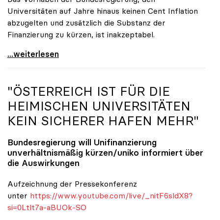
Universitäten auf Jahre hinaus keinen Cent Inflation
abzugelten und zusätzlich die Substanz der
Finanzierung zu kürzen, ist inakzeptabel.
#UnisRetten Warum es sich zu demonstrieren lohnt
...weiterlesen
"ÖSTERREICH IST FÜR DIE
HEIMISCHEN UNIVERSITÄTEN
KEIN SICHERER HAFEN MEHR"
Bundesregierung will Unifinanzierung
unverhältnismäßig kürzen/
uniko
informiert über
die Auswirkungen
Aufzeichnung der Pressekonferenz
unter
https://www.youtube.com/live/_nitF6sldX8?
si=0Ltlt7a-aBUOk-SO