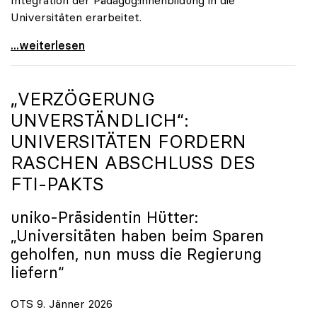
Universitäten erarbeitet.
Schools of Education an den Universitäten: Für
...weiterlesen
„VERZÖGERUNG
UNVERSTÄNDLICH“:
UNIVERSITÄTEN FORDERN
RASCHEN ABSCHLUSS DES
FTI-PAKTS
uniko
-Präsidentin Hütter:
„Universitäten haben beim Sparen
geholfen, nun muss die Regierung
liefern“
OTS 9. Jänner 2026