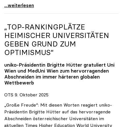
Reges Interesse von US-Forscher:innen an
...weiterlesen
„TOP-RANKINGPLÄTZE
HEIMISCHER UNIVERSITÄTEN
GEBEN GRUND ZUM
OPTIMISMUS“
uniko
-Präsidentin Brigitte Hütter gratuliert Uni
Wien und MedUni Wien zum hervorragenden
Abschneiden im immer härteren globalen
Wettbewerb
OTS 9. Oktober 2025
„Große Freude“: Mit diesen Worten reagiert uniko-
Präsidentin Brigitte Hütter auf das hervorragende
Abschneiden österreichischer Universitäten im
aktuellen Times Higher Education World University