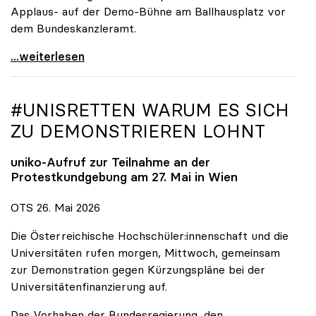
Applaus- auf der Demo-Bühne am Ballhausplatz vor
dem Bundeskanzleramt.
\"Wir nehmen es nicht hin\": Rede von
...weiterlesen
#UNISRETTEN WARUM ES SICH
ZU DEMONSTRIEREN LOHNT
uniko
-Aufruf zur Teilnahme an der
Protestkundgebung am 27. Mai in Wien
OTS 26. Mai 2026
Die Österreichische Hochschüler:innenschaft und die
Universitäten rufen morgen, Mittwoch, gemeinsam
zur Demonstration gegen Kürzungspläne bei der
Universitätenfinanzierung auf.
Das Vorhaben der Bundesregierung, den