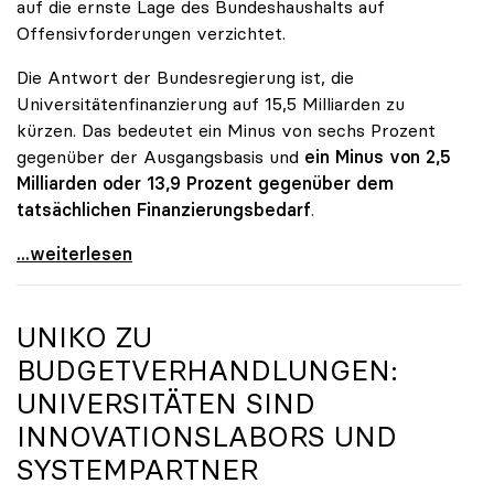
auf die ernste Lage des Bundeshaushalts auf
Offensivforderungen verzichtet.
Die Antwort der Bundesregierung ist, die
Universitätenfinanzierung auf 15,5 Milliarden zu
kürzen. Das bedeutet ein Minus von sechs Prozent
gegenüber der Ausgangsbasis und
ein Minus von 2,5
Milliarden oder 13,9 Prozent gegenüber dem
tatsächlichen Finanzierungsbedarf
.
\"Österreich ist für die heimischen Universitäten
...weiterlesen
UNIKO
ZU
BUDGETVERHANDLUNGEN:
UNIVERSITÄTEN SIND
INNOVATIONSLABORS UND
SYSTEMPARTNER