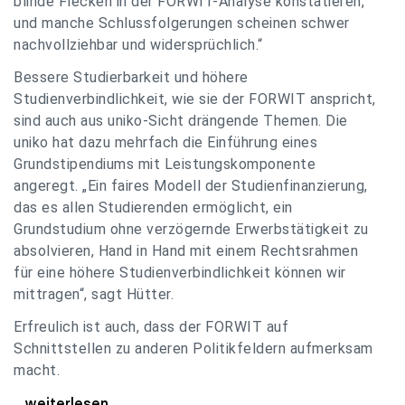
blinde Flecken in der FORWIT-Analyse konstatieren,
und manche Schlussfolgerungen scheinen schwer
nachvollziehbar und widersprüchlich.“
Bessere Studierbarkeit und höhere
Studienverbindlichkeit, wie sie der FORWIT anspricht,
sind auch aus uniko-Sicht drängende Themen. Die
uniko hat dazu mehrfach die Einführung eines
Grundstipendiums mit Leistungskomponente
angeregt. „Ein faires Modell der Studienfinanzierung,
das es allen Studierenden ermöglicht, ein
Grundstudium ohne verzögernde Erwerbstätigkeit zu
absolvieren, Hand in Hand mit einem Rechtsrahmen
für eine höhere Studienverbindlichkeit können wir
mittragen“, sagt Hütter.
Erfreulich ist auch, dass der FORWIT auf
Schnittstellen zu anderen Politikfeldern aufmerksam
macht.
uniko zu FORWIT-Analyse: Wichtige Themen
...weiterlesen