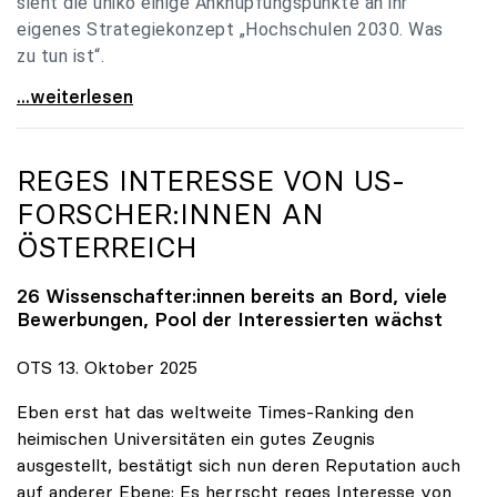
sieht die uniko einige Anknüpfungspunkte an ihr
eigenes Strategiekonzept „Hochschulen 2030. Was
zu tun ist“.
Universitäten: Hochschulstrategie 2040 muss eine
...weiterlesen
REGES INTERESSE VON US-
FORSCHER:INNEN AN
ÖSTERREICH
26 Wissenschafter:innen bereits an Bord, viele
Bewerbungen, Pool der Interessierten wächst
OTS 13. Oktober 2025
Eben erst hat das weltweite Times-Ranking den
heimischen Universitäten ein gutes Zeugnis
ausgestellt, bestätigt sich nun deren Reputation auch
auf anderer Ebene: Es herrscht reges Interesse von