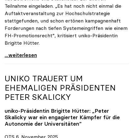
Teilnahme eingeladen. „Es hat noch nicht einmal die
Auftaktveranstaltung zur Hochschulstrategie
stattgefunden, und schon ertönen kampagnenhaft
Forderungen nach tiefen Systemeingriffen wie einem
FH-Promotionsrecht“, kritisiert uniko-Präsidentin
Brigitte Hütter.
„Deplatzierte Kampagne“: uniko irritiert über
...weiterlesen
UNIKO
TRAUERT UM
EHEMALIGEN PRÄSIDENTEN
PETER SKALICKY
uniko
-Präsidentin Brigitte Hütter: „Peter
Skalicky war ein engagierter Kämpfer für die
Autonomie der Universitäten“
OTS 6. November 2025