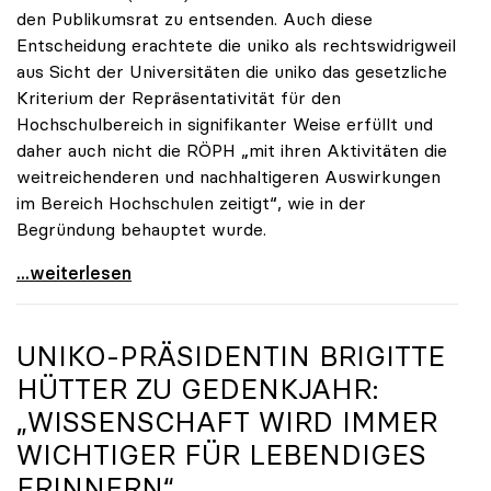
den Publikumsrat zu entsenden. Auch diese
Entscheidung erachtete die uniko als rechtswidrigweil
aus Sicht der Universitäten die uniko das gesetzliche
Kriterium der Repräsentativität für den
Hochschulbereich in signifikanter Weise erfüllt und
daher auch nicht die RÖPH „mit ihren Aktivitäten die
weitreichenderen und nachhaltigeren Auswirkungen
im Bereich Hochschulen zeitigt“, wie in der
Begründung behauptet wurde.
ORF-Publikumsrat: Regierung entsendet nun doch
...weiterlesen
UNIKO
-PRÄSIDENTIN BRIGITTE
HÜTTER ZU GEDENKJAHR:
„WISSENSCHAFT WIRD IMMER
WICHTIGER FÜR LEBENDIGES
ERINNERN“