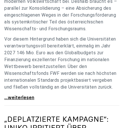
modernen Volkswirtschaft bei. Deshalb braucht es –
parallel zur Konsolidierung – eine Absicherung des
eingeschlagenen Weges in der Forschungsförderung
als systemkritischer Teil des österreichischen
Wissenschafts- und Forschungsraums.
Vor diesem Hintergrund haben sich die Universitäten
verantwortungsvoll bereiterklärt, einmalig im Jahr
2027 146 Mio. Euro aus den Globalbudgets zur
Finanzierung exzellenter Forschung im nationalen
Wettbewerb bereitzustellen: Über den
Wissenschaftsfonds FWF werden sie nach höchsten
internationalen Standards projektbasiert vergeben
und fließen vollständig an die Universitäten zurück.
Gemeinsam für einen starken Wissenschafts- und
...weiterlesen
„DEPLATZIERTE KAMPAGNE“:
UNIKO
IRRITIERT ÜBER