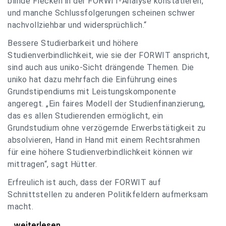
blinde Flecken in der FORWIT-Analyse konstatieren,
und manche Schlussfolgerungen scheinen schwer
nachvollziehbar und widersprüchlich.“
Bessere Studierbarkeit und höhere
Studienverbindlichkeit, wie sie der FORWIT anspricht,
sind auch aus uniko-Sicht drängende Themen. Die
uniko hat dazu mehrfach die Einführung eines
Grundstipendiums mit Leistungskomponente
angeregt. „Ein faires Modell der Studienfinanzierung,
das es allen Studierenden ermöglicht, ein
Grundstudium ohne verzögernde Erwerbstätigkeit zu
absolvieren, Hand in Hand mit einem Rechtsrahmen
für eine höhere Studienverbindlichkeit können wir
mittragen“, sagt Hütter.
Erfreulich ist auch, dass der FORWIT auf
Schnittstellen zu anderen Politikfeldern aufmerksam
macht.
uniko zu FORWIT-Analyse: Wichtige Themen
...weiterlesen