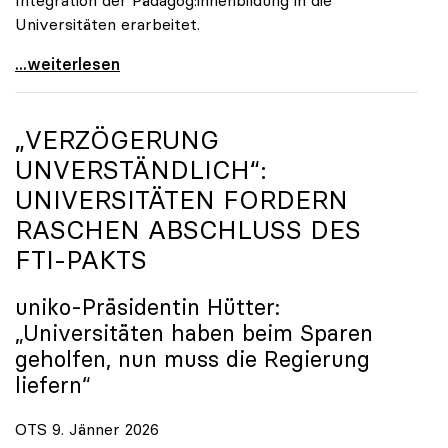
Universitäten erarbeitet.
Schools of Education an den Universitäten: Für
...weiterlesen
„VERZÖGERUNG
UNVERSTÄNDLICH“:
UNIVERSITÄTEN FORDERN
RASCHEN ABSCHLUSS DES
FTI-PAKTS
uniko
-Präsidentin Hütter:
„Universitäten haben beim Sparen
geholfen, nun muss die Regierung
liefern“
OTS 9. Jänner 2026