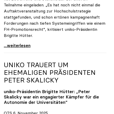
Teilnahme eingeladen. „Es hat noch nicht einmal die
Auftaktveranstaltung zur Hochschulstrategie
stattgefunden, und schon ertönen kampagnenhaft
Forderungen nach tiefen Systemeingriffen wie einem
FH-Promotionsrecht“, kritisiert uniko-Präsidentin
Brigitte Hütter.
„Deplatzierte Kampagne“: uniko irritiert über
...weiterlesen
UNIKO
TRAUERT UM
EHEMALIGEN PRÄSIDENTEN
PETER SKALICKY
uniko
-Präsidentin Brigitte Hütter: „Peter
Skalicky war ein engagierter Kämpfer für die
Autonomie der Universitäten“
OTS 6. November 2025