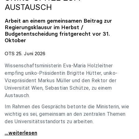
AUSTAUSCH
Arbeit an einem gemeinsamen Beitrag zur
Regierungsklausur im Herbst /
Budgetentscheidung fristgerecht vor 31.
Oktober
OTS 25. Juni 2026
Wissenschaftsministerin Eva-Maria Holzleitner
empfing uniko-Präsidentin Brigitte Hütter, uniko-
Vizepräsident Markus Müller und den Rektor der
Universität Wien, Sebastian Schütze, zu einem
Austausch.
Im Rahmen des Gesprächs betonte die Ministerin, wie
wichtig es sei, gemeinsam an den zentralen Themen
des Universitätsstandorts zu arbeiten.
Holzleitner empfing uniko-Spitze zum Austausch
...weiterlesen