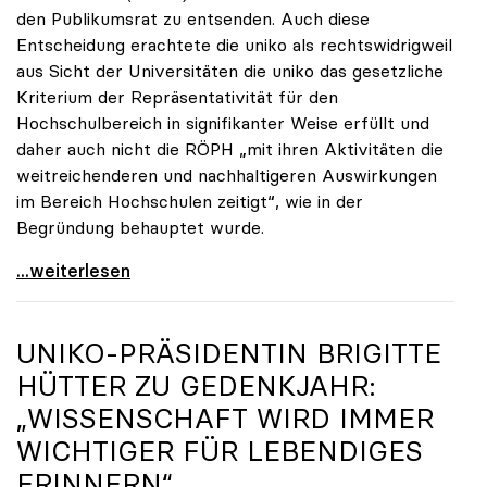
den Publikumsrat zu entsenden. Auch diese
Entscheidung erachtete die uniko als rechtswidrigweil
aus Sicht der Universitäten die uniko das gesetzliche
Kriterium der Repräsentativität für den
Hochschulbereich in signifikanter Weise erfüllt und
daher auch nicht die RÖPH „mit ihren Aktivitäten die
weitreichenderen und nachhaltigeren Auswirkungen
im Bereich Hochschulen zeitigt“, wie in der
Begründung behauptet wurde.
ORF-Publikumsrat: Regierung entsendet nun doch
...weiterlesen
UNIKO
-PRÄSIDENTIN BRIGITTE
HÜTTER ZU GEDENKJAHR:
„WISSENSCHAFT WIRD IMMER
WICHTIGER FÜR LEBENDIGES
ERINNERN“