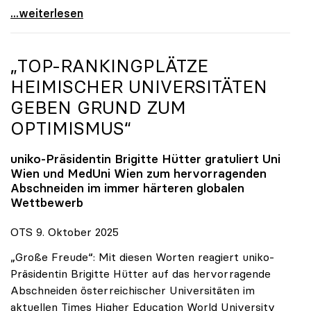
Reges Interesse von US-Forscher:innen an
...weiterlesen
„TOP-RANKINGPLÄTZE
HEIMISCHER UNIVERSITÄTEN
GEBEN GRUND ZUM
OPTIMISMUS“
uniko
-Präsidentin Brigitte Hütter gratuliert Uni
Wien und MedUni Wien zum hervorragenden
Abschneiden im immer härteren globalen
Wettbewerb
OTS 9. Oktober 2025
„Große Freude“: Mit diesen Worten reagiert uniko-
Präsidentin Brigitte Hütter auf das hervorragende
Abschneiden österreichischer Universitäten im
aktuellen Times Higher Education World University