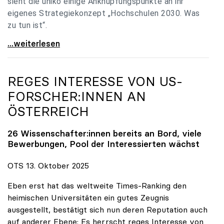
sieht die uniko einige Anknüpfungspunkte an ihr
eigenes Strategiekonzept „Hochschulen 2030. Was
zu tun ist“.
Universitäten: Hochschulstrategie 2040 muss eine
...weiterlesen
REGES INTERESSE VON US-
FORSCHER:INNEN AN
ÖSTERREICH
26 Wissenschafter:innen bereits an Bord, viele
Bewerbungen, Pool der Interessierten wächst
OTS 13. Oktober 2025
Eben erst hat das weltweite Times-Ranking den
heimischen Universitäten ein gutes Zeugnis
ausgestellt, bestätigt sich nun deren Reputation auch
auf anderer Ebene: Es herrscht reges Interesse von