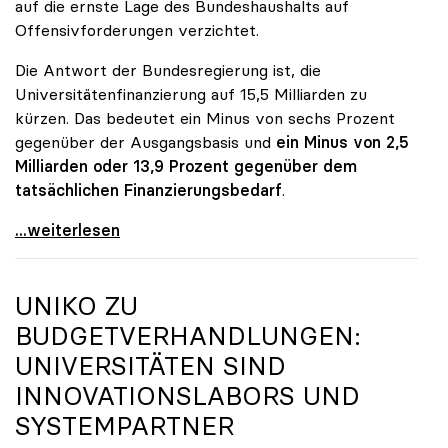
auf die ernste Lage des Bundeshaushalts auf
Offensivforderungen verzichtet.
Die Antwort der Bundesregierung ist, die
Universitätenfinanzierung auf 15,5 Milliarden zu
kürzen. Das bedeutet ein Minus von sechs Prozent
gegenüber der Ausgangsbasis und
ein Minus von 2,5
Milliarden oder 13,9 Prozent gegenüber dem
tatsächlichen Finanzierungsbedarf
.
\"Österreich ist für die heimischen Universitäten
...weiterlesen
UNIKO
ZU
BUDGETVERHANDLUNGEN:
UNIVERSITÄTEN SIND
INNOVATIONSLABORS UND
SYSTEMPARTNER