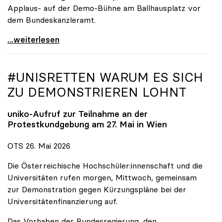
Applaus- auf der Demo-Bühne am Ballhausplatz vor
dem Bundeskanzleramt.
\"Wir nehmen es nicht hin\": Rede von
...weiterlesen
#UNISRETTEN WARUM ES SICH
ZU DEMONSTRIEREN LOHNT
uniko
-Aufruf zur Teilnahme an der
Protestkundgebung am 27. Mai in Wien
OTS 26. Mai 2026
Die Österreichische Hochschüler:innenschaft und die
Universitäten rufen morgen, Mittwoch, gemeinsam
zur Demonstration gegen Kürzungspläne bei der
Universitätenfinanzierung auf.
Das Vorhaben der Bundesregierung, den