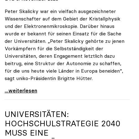
Peter Skalicky war ein vielfach ausgezeichneter
Wissenschafter auf dem Gebiet der Kristallphysik
und der Elektronenmikroskopie. Darüber hinaus
wurde er bekannt für seinen Einsatz für die Sache
der Universitäten. „Peter Skalicky gehörte zu jenen
Vorkämpfern für die Selbstständigkeit der
Universitäten, deren Engagement letztlich dazu
beitrug, eine Struktur der Autonomie zu schaffen,
für die uns heute viele Länder in Europa beneiden“,
sagt uniko-Präsidentin Brigitte Hütter.
uniko trauert um ehemaligen Präsidenten Peter
...weiterlesen
UNIVERSITÄTEN:
HOCHSCHULSTRATEGIE 2040
MUSS EINE