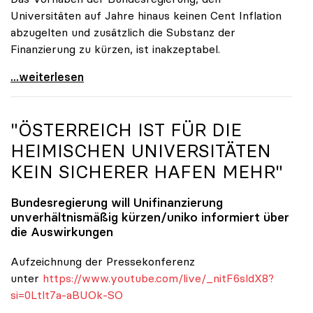
Universitäten auf Jahre hinaus keinen Cent Inflation
abzugelten und zusätzlich die Substanz der
Finanzierung zu kürzen, ist inakzeptabel.
#UnisRetten Warum es sich zu demonstrieren lohnt
...weiterlesen
"ÖSTERREICH IST FÜR DIE
HEIMISCHEN UNIVERSITÄTEN
KEIN SICHERER HAFEN MEHR"
Bundesregierung will Unifinanzierung
unverhältnismäßig kürzen/
uniko
informiert über
die Auswirkungen
Aufzeichnung der Pressekonferenz
unter
https://www.youtube.com/live/_nitF6sldX8?
si=0Ltlt7a-aBUOk-SO