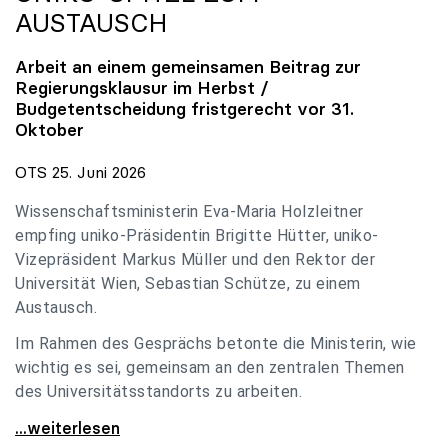
AUSTAUSCH
Arbeit an einem gemeinsamen Beitrag zur
Regierungsklausur im Herbst /
Budgetentscheidung fristgerecht vor 31.
Oktober
OTS 25. Juni 2026
Wissenschaftsministerin Eva-Maria Holzleitner
empfing uniko-Präsidentin Brigitte Hütter, uniko-
Vizepräsident Markus Müller und den Rektor der
Universität Wien, Sebastian Schütze, zu einem
Austausch.
Im Rahmen des Gesprächs betonte die Ministerin, wie
wichtig es sei, gemeinsam an den zentralen Themen
des Universitätsstandorts zu arbeiten.
Holzleitner empfing uniko-Spitze zum Austausch
...weiterlesen