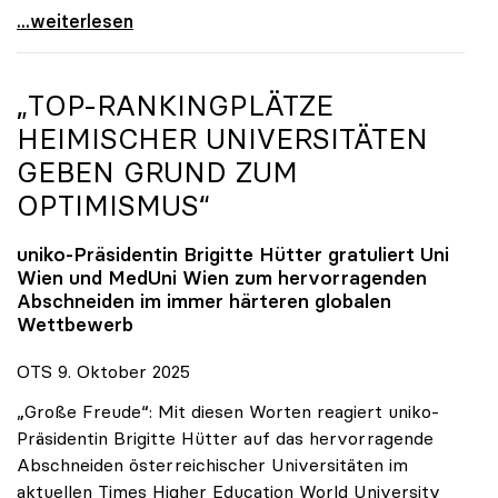
Reges Interesse von US-Forscher:innen an
...weiterlesen
„TOP-RANKINGPLÄTZE
HEIMISCHER UNIVERSITÄTEN
GEBEN GRUND ZUM
OPTIMISMUS“
uniko
-Präsidentin Brigitte Hütter gratuliert Uni
Wien und MedUni Wien zum hervorragenden
Abschneiden im immer härteren globalen
Wettbewerb
OTS 9. Oktober 2025
„Große Freude“: Mit diesen Worten reagiert uniko-
Präsidentin Brigitte Hütter auf das hervorragende
Abschneiden österreichischer Universitäten im
aktuellen Times Higher Education World University