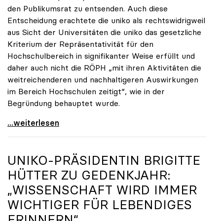
den Publikumsrat zu entsenden. Auch diese
Entscheidung erachtete die uniko als rechtswidrigweil
aus Sicht der Universitäten die uniko das gesetzliche
Kriterium der Repräsentativität für den
Hochschulbereich in signifikanter Weise erfüllt und
daher auch nicht die RÖPH „mit ihren Aktivitäten die
weitreichenderen und nachhaltigeren Auswirkungen
im Bereich Hochschulen zeitigt“, wie in der
Begründung behauptet wurde.
ORF-Publikumsrat: Regierung entsendet nun doch
...weiterlesen
UNIKO
-PRÄSIDENTIN BRIGITTE
HÜTTER ZU GEDENKJAHR:
„WISSENSCHAFT WIRD IMMER
WICHTIGER FÜR LEBENDIGES
ERINNERN“