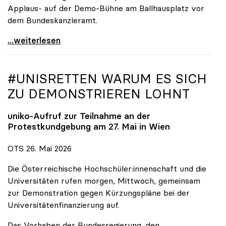
Applaus- auf der Demo-Bühne am Ballhausplatz vor
dem Bundeskanzleramt.
\"Wir nehmen es nicht hin\": Rede von
...weiterlesen
#UNISRETTEN WARUM ES SICH
ZU DEMONSTRIEREN LOHNT
uniko
-Aufruf zur Teilnahme an der
Protestkundgebung am 27. Mai in Wien
OTS 26. Mai 2026
Die Österreichische Hochschüler:innenschaft und die
Universitäten rufen morgen, Mittwoch, gemeinsam
zur Demonstration gegen Kürzungspläne bei der
Universitätenfinanzierung auf.
Das Vorhaben der Bundesregierung, den