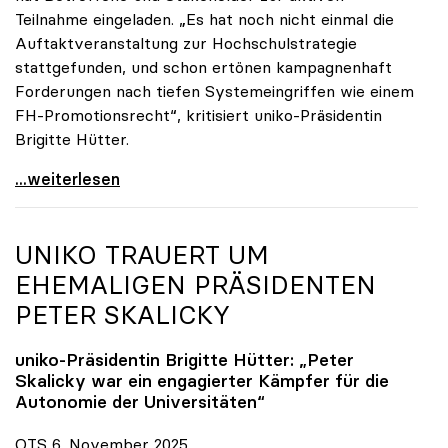
Teilnahme eingeladen. „Es hat noch nicht einmal die
Auftaktveranstaltung zur Hochschulstrategie
stattgefunden, und schon ertönen kampagnenhaft
Forderungen nach tiefen Systemeingriffen wie einem
FH-Promotionsrecht“, kritisiert uniko-Präsidentin
Brigitte Hütter.
„Deplatzierte Kampagne“: uniko irritiert über
...weiterlesen
UNIKO
TRAUERT UM
EHEMALIGEN PRÄSIDENTEN
PETER SKALICKY
uniko
-Präsidentin Brigitte Hütter: „Peter
Skalicky war ein engagierter Kämpfer für die
Autonomie der Universitäten“
OTS 6. November 2025