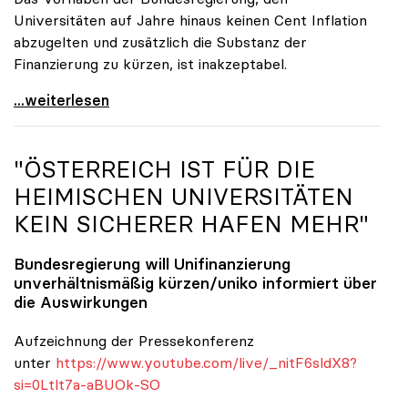
Universitäten auf Jahre hinaus keinen Cent Inflation
abzugelten und zusätzlich die Substanz der
Finanzierung zu kürzen, ist inakzeptabel.
#UnisRetten Warum es sich zu demonstrieren lohnt
...weiterlesen
"ÖSTERREICH IST FÜR DIE
HEIMISCHEN UNIVERSITÄTEN
KEIN SICHERER HAFEN MEHR"
Bundesregierung will Unifinanzierung
unverhältnismäßig kürzen/
uniko
informiert über
die Auswirkungen
Aufzeichnung der Pressekonferenz
unter
https://www.youtube.com/live/_nitF6sldX8?
si=0Ltlt7a-aBUOk-SO