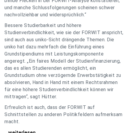
blinde Flecken in der FORWIT-Analyse konstatieren,
und manche Schlussfolgerungen scheinen schwer
nachvollziehbar und widersprüchlich.“
Bessere Studierbarkeit und höhere
Studienverbindlichkeit, wie sie der FORWIT anspricht,
sind auch aus uniko-Sicht drängende Themen. Die
uniko hat dazu mehrfach die Einführung eines
Grundstipendiums mit Leistungskomponente
angeregt. „Ein faires Modell der Studienfinanzierung,
das es allen Studierenden ermöglicht, ein
Grundstudium ohne verzögernde Erwerbstätigkeit zu
absolvieren, Hand in Hand mit einem Rechtsrahmen
für eine höhere Studienverbindlichkeit können wir
mittragen“, sagt Hütter.
Erfreulich ist auch, dass der FORWIT auf
Schnittstellen zu anderen Politikfeldern aufmerksam
macht.
uniko zu FORWIT-Analyse: Wichtige Themen
...weiterlesen