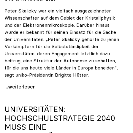
Peter Skalicky war ein vielfach ausgezeichneter
Wissenschafter auf dem Gebiet der Kristallphysik
und der Elektronenmikroskopie. Darüber hinaus
wurde er bekannt für seinen Einsatz für die Sache
der Universitäten. „Peter Skalicky gehörte zu jenen
Vorkämpfern für die Selbstständigkeit der
Universitäten, deren Engagement letztlich dazu
beitrug, eine Struktur der Autonomie zu schaffen,
für die uns heute viele Länder in Europa beneiden“,
sagt uniko-Präsidentin Brigitte Hütter.
uniko trauert um ehemaligen Präsidenten Peter
...weiterlesen
UNIVERSITÄTEN:
HOCHSCHULSTRATEGIE 2040
MUSS EINE