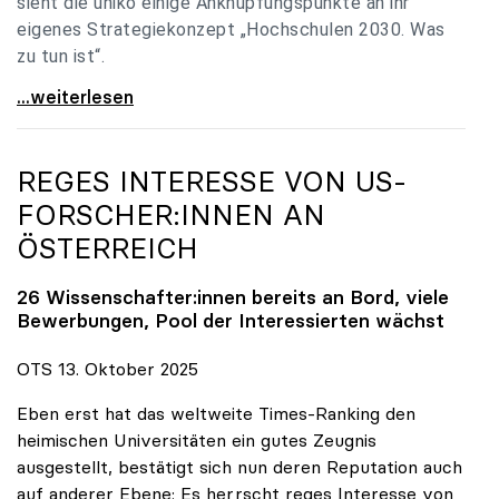
sieht die uniko einige Anknüpfungspunkte an ihr
eigenes Strategiekonzept „Hochschulen 2030. Was
zu tun ist“.
Universitäten: Hochschulstrategie 2040 muss eine
...weiterlesen
REGES INTERESSE VON US-
FORSCHER:INNEN AN
ÖSTERREICH
26 Wissenschafter:innen bereits an Bord, viele
Bewerbungen, Pool der Interessierten wächst
OTS 13. Oktober 2025
Eben erst hat das weltweite Times-Ranking den
heimischen Universitäten ein gutes Zeugnis
ausgestellt, bestätigt sich nun deren Reputation auch
auf anderer Ebene: Es herrscht reges Interesse von