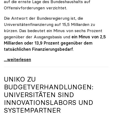
auf die ernste Lage des Bundeshaushalts auf
Offensivforderungen verzichtet.
Die Antwort der Bundesregierung ist, die
Universitätenfinanzierung auf 15,5 Milliarden zu
kürzen. Das bedeutet ein Minus von sechs Prozent
gegenüber der Ausgangsbasis und
ein Minus von 2,5
Milliarden oder 13,9 Prozent gegenüber dem
tatsächlichen Finanzierungsbedarf
.
\"Österreich ist für die heimischen Universitäten
...weiterlesen
UNIKO
ZU
BUDGETVERHANDLUNGEN:
UNIVERSITÄTEN SIND
INNOVATIONSLABORS UND
SYSTEMPARTNER