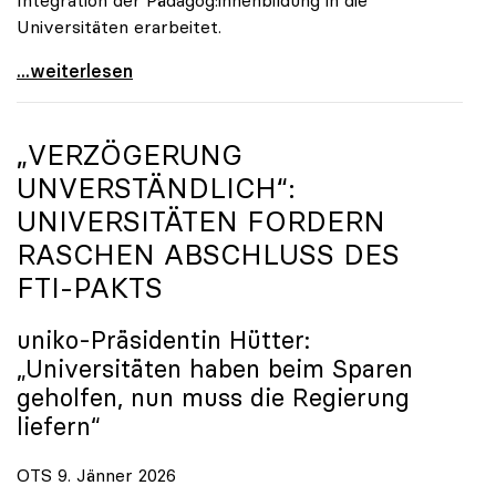
Universitäten erarbeitet.
Schools of Education an den Universitäten: Für
...weiterlesen
„VERZÖGERUNG
UNVERSTÄNDLICH“:
UNIVERSITÄTEN FORDERN
RASCHEN ABSCHLUSS DES
FTI-PAKTS
uniko
-Präsidentin Hütter:
„Universitäten haben beim Sparen
geholfen, nun muss die Regierung
liefern“
OTS 9. Jänner 2026