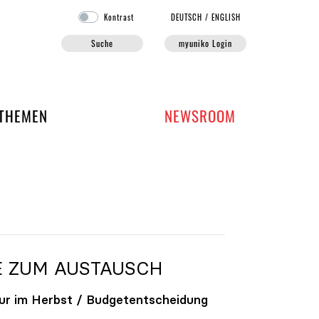
Kontrast
DE
UTSCH
/
EN
GLISH
Suche
myuniko Login
EN DER UNIKO
THEMEN
NEWSROOM
E ZUM AUSTAUSCH
ur im Herbst / Budgetentscheidung