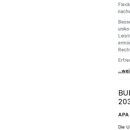
Fleck
nachv
Besse
uniko
Leist
ermög
Recht
Erfre
unik
...we
BU
20
APA 
Die U