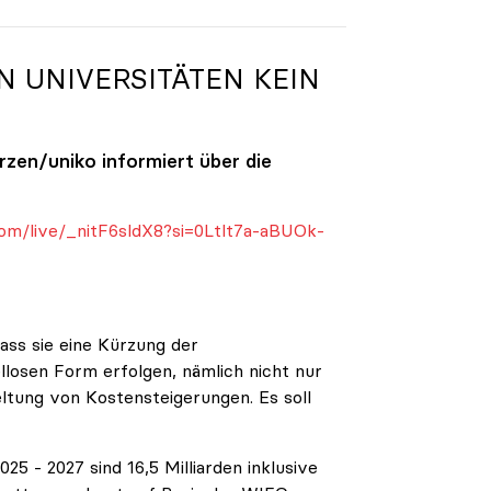
N UNIVERSITÄTEN KEIN
ürzen/
uniko
informiert über die
om/live/_nitF6sldX8?si=0Ltlt7a-aBUOk-
ass sie eine Kürzung der
ellosen Form erfolgen, nämlich nicht nur
eltung von Kostensteigerungen. Es soll
5 - 2027 sind 16,5 Milliarden inklusive