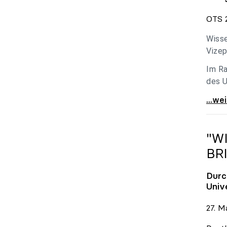
OTS 2
Wisse
Vizep
Im Ra
des U
Holzl
...we
"W
BR
Durc
Univ
27. M