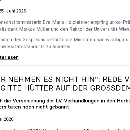
5. Juni 2026
nschaftsministerin Eva-Maria Holzleitner empfing uniko-Präs
räsident Markus Müller und den Rektor der Universität Wien
hmen des Gesprächs betonte die Ministerin, wie wichtig es
niversitätsstandorts zu arbeiten.
eitner empfing uniko-Spitze zum Austausch
iterlesen
IR NEHMEN ES NICHT HIN": REDE 
IGITTE HÜTTER AUF DER GROSSDE
h die Verschiebung der LV-Verhandlungen in den Herbs
ersitäten noch nicht gebannt
ai 2026