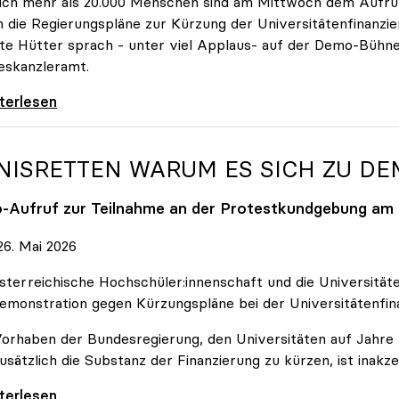
ich mehr als 20.000 Menschen sind am Mittwoch dem Aufruf
 die Regierungspläne zur Kürzung der Universitätenfinanzie
tte Hütter sprach - unter viel Applaus- auf der Demo-Bühn
eskanzleramt.
 nehmen es nicht hin\": Rede von
iterlesen
NISRETTEN WARUM ES SICH ZU D
o
-Aufruf zur Teilnahme an der Protestkundgebung am 2
6. Mai 2026
sterreichische Hochschüler:innenschaft und die Universit
emonstration gegen Kürzungspläne bei der Universitätenfin
orhaben der Bundesregierung, den Universitäten auf Jahre h
usätzlich die Substanz der Finanzierung zu kürzen, ist inakze
Retten Warum es sich zu demonstrieren lohnt
iterlesen