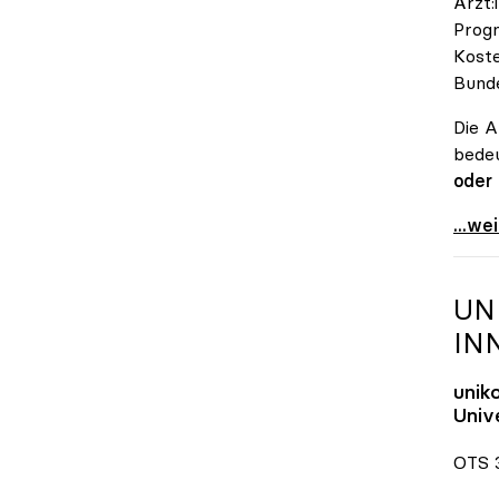
Ärzt:
Progn
Koste
Bunde
Die A
bedeu
oder
\"Öst
...we
UN
IN
unik
Unive
OTS 3