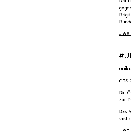
Deutl
gegen
Brigi
Bund
\"Wir
...we
#U
unik
OTS 2
Die Ö
zur D
Das V
und z
#Unis
...we