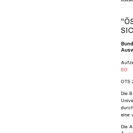
"Ö
SI
Bund
Ausw
Aufz
SO
OTS 2
Die B
Unive
durch
eine 
Die A