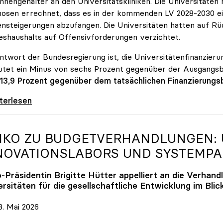
innengehälter an den Universitätskliniken. Die Universitäte
osen errechnet, dass es in der kommenden LV 2028-2030 ein
nsteigerungen abzufangen. Die Universitäten hatten auf Rüc
shaushalts auf Offensivforderungen verzichtet.
ntwort der Bundesregierung ist, die Universitätenfinanzierun
tet ein Minus von sechs Prozent gegenüber der Ausgangs
 13,9 Prozent gegenüber dem tatsächlichen Finanzierungs
erreich ist für die heimischen Universitäten
iterlesen
IKO
ZU BUDGETVERHANDLUNGEN: U
NOVATIONSLABORS UND SYSTEMP
o
-Präsidentin Brigitte Hütter appelliert an die Verhand
rsitäten für die gesellschaftliche Entwicklung im Blic
. Mai 2026