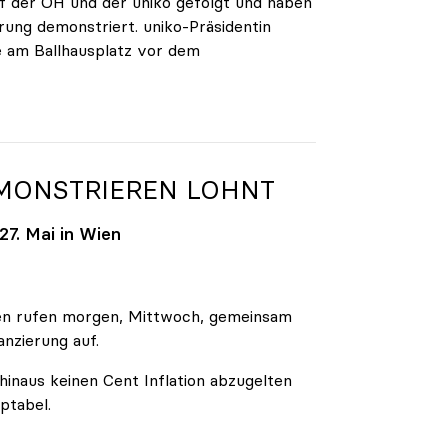
 der ÖH und der uniko gefolgt und haben
rung demonstriert. uniko-Präsidentin
e am Ballhausplatz vor dem
EMONSTRIEREN LOHNT
7. Mai in Wien
äten rufen morgen, Mittwoch, gemeinsam
anzierung auf.
inaus keinen Cent Inflation abzugelten
ptabel.