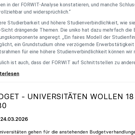
en in der FORWIT-Analyse konstatieren, und manche Schlu
ollziehbar und widersprüchlich.“
re Studierbarkeit und höhere Studienverbindlichkeit, wie si
-Sicht drängende Themen. Die uniko hat dazu mehrfach die 
ungskomponente angeregt. „Ein faires Modell der Studienfin
licht, ein Grundstudium ohne verzögernde Erwerbstätigkeit 
srahmen für eine höhere Studienverbindlichkeit können wir m
ulich ist auch, dass der FORWIT auf Schnittstellen zu ande
o zu FORWIT-Analyse: Wichtige Themen
iterlesen
DGET - UNIVERSITÄTEN WOLLEN 18
30
24.03.2026
niversitäten gehen für die anstehenden Budgetverhandlung