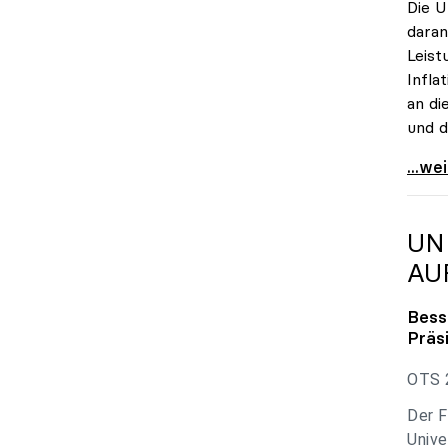
Die U
daran
Leist
Infla
an di
und d
uniko
...we
UN
AU
Bess
Präs
OTS 2
Der F
Unive