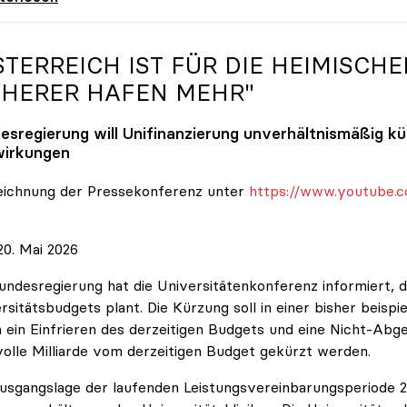
STERREICH IST FÜR DIE HEIMISCHE
CHERER HAFEN MEHR"
esregierung will Unifinanzierung unverhältnismäßig k
irkungen
eichnung der Pressekonferenz unter
https://www.youtube.c
0. Mai 2026
undesregierung hat die Universitätenkonferenz informiert, d
rsitätsbudgets plant. Die Kürzung soll in einer bisher beispi
 ein Einfrieren des derzeitigen Budgets und eine Nicht-Abg
volle Milliarde vom derzeitigen Budget gekürzt werden.
usgangslage der laufenden Leistungsvereinbarungsperiode 202