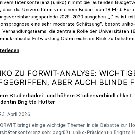
niversitätenkonferenz (uniko) nimmt die laufenden Budget
, dass die Universitäten von einem Bedarf von 18 Mrd. Euro f
ungsvereinbarungsperiode 2028–2030 ausgehen. „Dies ist mit 
tionsprognose eine sehr moderate Schätzung“, betont uniko-P
e Verhandlungsteams, die zentrale Rolle der Universitäten für
emokratische Entwicklung Österreichs im Blick zu behalten
 zu Budgetverhandlungen: Universitäten sind
iterlesen
IKO
ZU FORWIT-ANALYSE: WICHTI
FGEGRIFFEN, ABER AUCH BLINDE F
ere Studierbarkeit und höhere Studienverbindlichkeit 
identin Brigitte Hütter
3. April 2026
ORWIT bringt einige wichtige Themen in die Debatte zur Ho
rsitätenkonferenz sehr begrüßt. uniko-Präsidentin Brigitte 