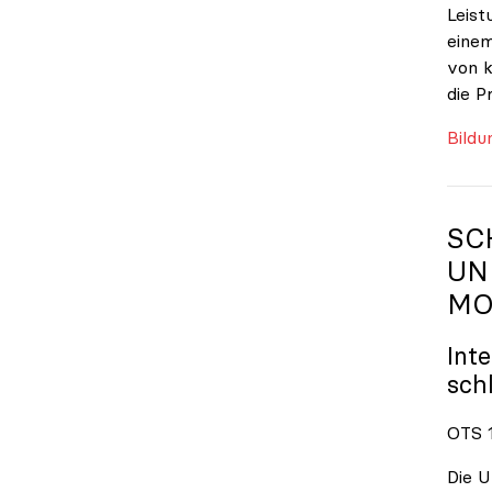
Leist
einem
von k
die P
Bildu
SC
UN
MO
Int
sch
OTS 1
Die U