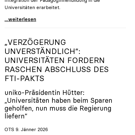
Universitäten erarbeitet.
Schools of Education an den Universitäten: Für
...weiterlesen
„VERZÖGERUNG
UNVERSTÄNDLICH“:
UNIVERSITÄTEN FORDERN
RASCHEN ABSCHLUSS DES
FTI-PAKTS
uniko
-Präsidentin Hütter:
„Universitäten haben beim Sparen
geholfen, nun muss die Regierung
liefern“
OTS 9. Jänner 2026