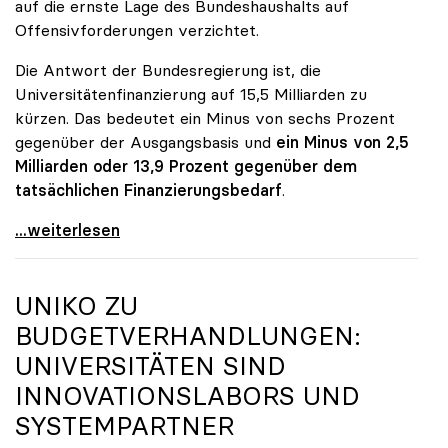
auf die ernste Lage des Bundeshaushalts auf
Offensivforderungen verzichtet.
Die Antwort der Bundesregierung ist, die
Universitätenfinanzierung auf 15,5 Milliarden zu
kürzen. Das bedeutet ein Minus von sechs Prozent
gegenüber der Ausgangsbasis und
ein Minus von 2,5
Milliarden oder 13,9 Prozent gegenüber dem
tatsächlichen Finanzierungsbedarf
.
\"Österreich ist für die heimischen Universitäten
...weiterlesen
UNIKO
ZU
BUDGETVERHANDLUNGEN:
UNIVERSITÄTEN SIND
INNOVATIONSLABORS UND
SYSTEMPARTNER