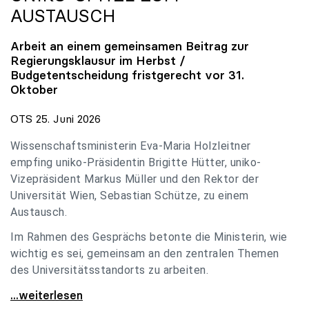
AUSTAUSCH
Arbeit an einem gemeinsamen Beitrag zur
Regierungsklausur im Herbst /
Budgetentscheidung fristgerecht vor 31.
Oktober
OTS 25. Juni 2026
Wissenschaftsministerin Eva-Maria Holzleitner
empfing uniko-Präsidentin Brigitte Hütter, uniko-
Vizepräsident Markus Müller und den Rektor der
Universität Wien, Sebastian Schütze, zu einem
Austausch.
Im Rahmen des Gesprächs betonte die Ministerin, wie
wichtig es sei, gemeinsam an den zentralen Themen
des Universitätsstandorts zu arbeiten.
Holzleitner empfing uniko-Spitze zum Austausch
...weiterlesen