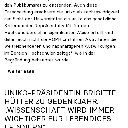
den Publikumsrat zu entsenden. Auch diese
Entscheidung erachtete die uniko als rechtswidrigweil
aus Sicht der Universitäten die uniko das gesetzliche
Kriterium der Repräsentativität für den
Hochschulbereich in signifikanter Weise erfüllt und
daher auch nicht die RÖPH „mit ihren Aktivitäten die
weitreichenderen und nachhaltigeren Auswirkungen
im Bereich Hochschulen zeitigt“, wie in der
Begründung behauptet wurde.
ORF-Publikumsrat: Regierung entsendet nun doch
...weiterlesen
UNIKO
-PRÄSIDENTIN BRIGITTE
HÜTTER ZU GEDENKJAHR:
„WISSENSCHAFT WIRD IMMER
WICHTIGER FÜR LEBENDIGES
ERINNERN“