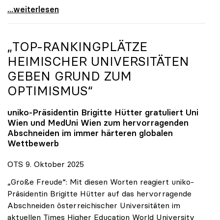
Reges Interesse von US-Forscher:innen an
...weiterlesen
„TOP-RANKINGPLÄTZE
HEIMISCHER UNIVERSITÄTEN
GEBEN GRUND ZUM
OPTIMISMUS“
uniko
-Präsidentin Brigitte Hütter gratuliert Uni
Wien und MedUni Wien zum hervorragenden
Abschneiden im immer härteren globalen
Wettbewerb
OTS 9. Oktober 2025
„Große Freude“: Mit diesen Worten reagiert uniko-
Präsidentin Brigitte Hütter auf das hervorragende
Abschneiden österreichischer Universitäten im
aktuellen Times Higher Education World University