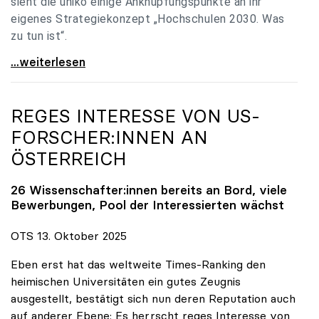
sieht die uniko einige Anknüpfungspunkte an ihr
eigenes Strategiekonzept „Hochschulen 2030. Was
zu tun ist“.
Universitäten: Hochschulstrategie 2040 muss eine
...weiterlesen
REGES INTERESSE VON US-
FORSCHER:INNEN AN
ÖSTERREICH
26 Wissenschafter:innen bereits an Bord, viele
Bewerbungen, Pool der Interessierten wächst
OTS 13. Oktober 2025
Eben erst hat das weltweite Times-Ranking den
heimischen Universitäten ein gutes Zeugnis
ausgestellt, bestätigt sich nun deren Reputation auch
auf anderer Ebene: Es herrscht reges Interesse von