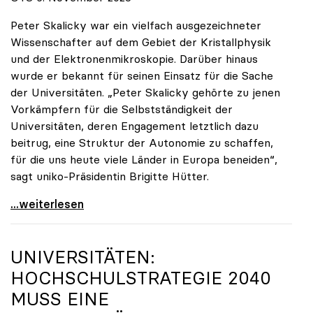
Peter Skalicky war ein vielfach ausgezeichneter
Wissenschafter auf dem Gebiet der Kristallphysik
und der Elektronenmikroskopie. Darüber hinaus
wurde er bekannt für seinen Einsatz für die Sache
der Universitäten. „Peter Skalicky gehörte zu jenen
Vorkämpfern für die Selbstständigkeit der
Universitäten, deren Engagement letztlich dazu
beitrug, eine Struktur der Autonomie zu schaffen,
für die uns heute viele Länder in Europa beneiden“,
sagt uniko-Präsidentin Brigitte Hütter.
uniko trauert um ehemaligen Präsidenten Peter
...weiterlesen
UNIVERSITÄTEN:
HOCHSCHULSTRATEGIE 2040
MUSS EINE