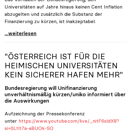
Universitäten auf Jahre hinaus keinen Cent Inflation
abzugelten und zusätzlich die Substanz der
Finanzierung zu kürzen, ist inakzeptabel.
#UnisRetten Warum es sich zu demonstrieren lohnt
...weiterlesen
"ÖSTERREICH IST FÜR DIE
HEIMISCHEN UNIVERSITÄTEN
KEIN SICHERER HAFEN MEHR"
Bundesregierung will Unifinanzierung
unverhältnismäßig kürzen/
uniko
informiert über
die Auswirkungen
Aufzeichnung der Pressekonferenz
unter
https://www.youtube.com/live/_nitF6sldX8?
si=0Ltlt7a-aBUOk-SO