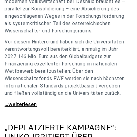
modernen Volkswirtschaft bei. Deshalb braucht es –
parallel zur Konsolidierung – eine Absicherung des
eingeschlagenen Weges in der Forschungsförderung
als systemkritischer Teil des österreichischen
Wissenschafts- und Forschungsraums.
Vor diesem Hintergrund haben sich die Universitäten
verantwortungsvoll bereiterklärt, einmalig im Jahr
2027 146 Mio. Euro aus den Globalbudgets zur
Finanzierung exzellenter Forschung im nationalen
Wettbewerb bereitzustellen: Über den
Wissenschaftsfonds FWF werden sie nach höchsten
internationalen Standards projektbasiert vergeben
und fließen vollständig an die Universitäten zurück.
Gemeinsam für einen starken Wissenschafts- und
...weiterlesen
„DEPLATZIERTE KAMPAGNE“:
UNIKO
IRRITIERT ÜBER