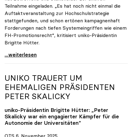
Teilnahme eingeladen. „Es hat noch nicht einmal die
Auftaktveranstaltung zur Hochschulstrategie
stattgefunden, und schon ertönen kampagnenhaft
Forderungen nach tiefen Systemeingriffen wie einem
FH-Promotionsrecht“, kritisiert uniko-Präsidentin
Brigitte Hütter.
„Deplatzierte Kampagne“: uniko irritiert über
...weiterlesen
UNIKO
TRAUERT UM
EHEMALIGEN PRÄSIDENTEN
PETER SKALICKY
uniko
-Präsidentin Brigitte Hütter: „Peter
Skalicky war ein engagierter Kämpfer für die
Autonomie der Universitäten“
OTS 6. November 2025