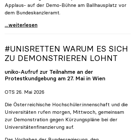
Applaus- auf der Demo-Bühne am Ballhausplatz vor
dem Bundeskanzleramt.
\"Wir nehmen es nicht hin\": Rede von
...weiterlesen
#UNISRETTEN WARUM ES SICH
ZU DEMONSTRIEREN LOHNT
uniko
-Aufruf zur Teilnahme an der
Protestkundgebung am 27. Mai in Wien
OTS 26. Mai 2026
Die Österreichische Hochschüler:innenschaft und die
Universitäten rufen morgen, Mittwoch, gemeinsam
zur Demonstration gegen Kürzungspläne bei der
Universitätenfinanzierung auf.
Das Vorhaben der Bundesregierung, den