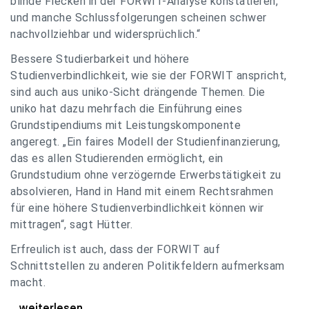
blinde Flecken in der FORWIT-Analyse konstatieren,
und manche Schlussfolgerungen scheinen schwer
nachvollziehbar und widersprüchlich.“
Bessere Studierbarkeit und höhere
Studienverbindlichkeit, wie sie der FORWIT anspricht,
sind auch aus uniko-Sicht drängende Themen. Die
uniko hat dazu mehrfach die Einführung eines
Grundstipendiums mit Leistungskomponente
angeregt. „Ein faires Modell der Studienfinanzierung,
das es allen Studierenden ermöglicht, ein
Grundstudium ohne verzögernde Erwerbstätigkeit zu
absolvieren, Hand in Hand mit einem Rechtsrahmen
für eine höhere Studienverbindlichkeit können wir
mittragen“, sagt Hütter.
Erfreulich ist auch, dass der FORWIT auf
Schnittstellen zu anderen Politikfeldern aufmerksam
macht.
uniko zu FORWIT-Analyse: Wichtige Themen
...weiterlesen