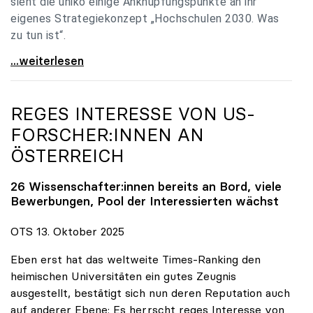
sieht die uniko einige Anknüpfungspunkte an ihr
eigenes Strategiekonzept „Hochschulen 2030. Was
zu tun ist“.
Universitäten: Hochschulstrategie 2040 muss eine
...weiterlesen
REGES INTERESSE VON US-
FORSCHER:INNEN AN
ÖSTERREICH
26 Wissenschafter:innen bereits an Bord, viele
Bewerbungen, Pool der Interessierten wächst
OTS 13. Oktober 2025
Eben erst hat das weltweite Times-Ranking den
heimischen Universitäten ein gutes Zeugnis
ausgestellt, bestätigt sich nun deren Reputation auch
auf anderer Ebene: Es herrscht reges Interesse von