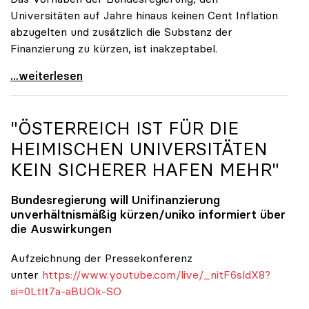
Universitäten auf Jahre hinaus keinen Cent Inflation
abzugelten und zusätzlich die Substanz der
Finanzierung zu kürzen, ist inakzeptabel.
#UnisRetten Warum es sich zu demonstrieren lohnt
...weiterlesen
"ÖSTERREICH IST FÜR DIE
HEIMISCHEN UNIVERSITÄTEN
KEIN SICHERER HAFEN MEHR"
Bundesregierung will Unifinanzierung
unverhältnismäßig kürzen/
uniko
informiert über
die Auswirkungen
Aufzeichnung der Pressekonferenz
unter
https://www.youtube.com/live/_nitF6sldX8?
si=0Ltlt7a-aBUOk-SO