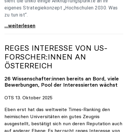
sieht die uniko einige Anknüpfungspunkte an ihr
eigenes Strategiekonzept „Hochschulen 2030. Was
zu tun ist“.
Universitäten: Hochschulstrategie 2040 muss eine
...weiterlesen
REGES INTERESSE VON US-
FORSCHER:INNEN AN
ÖSTERREICH
26 Wissenschafter:innen bereits an Bord, viele
Bewerbungen, Pool der Interessierten wächst
OTS 13. Oktober 2025
Eben erst hat das weltweite Times-Ranking den
heimischen Universitäten ein gutes Zeugnis
ausgestellt, bestätigt sich nun deren Reputation auch
auf anderer Ebene: Es herrscht reges Interesse von