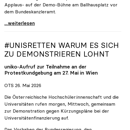
Applaus- auf der Demo-Bühne am Ballhausplatz vor
dem Bundeskanzleramt.
\"Wir nehmen es nicht hin\": Rede von
...weiterlesen
#UNISRETTEN WARUM ES SICH
ZU DEMONSTRIEREN LOHNT
uniko
-Aufruf zur Teilnahme an der
Protestkundgebung am 27. Mai in Wien
OTS 26. Mai 2026
Die Österreichische Hochschüler:innenschaft und die
Universitäten rufen morgen, Mittwoch, gemeinsam
zur Demonstration gegen Kürzungspläne bei der
Universitätenfinanzierung auf.
Das Vorhaben der Bundesregierung, den