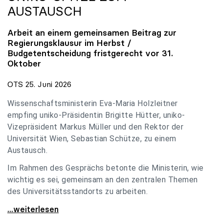
AUSTAUSCH
Arbeit an einem gemeinsamen Beitrag zur
Regierungsklausur im Herbst /
Budgetentscheidung fristgerecht vor 31.
Oktober
OTS 25. Juni 2026
Wissenschaftsministerin Eva-Maria Holzleitner
empfing uniko-Präsidentin Brigitte Hütter, uniko-
Vizepräsident Markus Müller und den Rektor der
Universität Wien, Sebastian Schütze, zu einem
Austausch.
Im Rahmen des Gesprächs betonte die Ministerin, wie
wichtig es sei, gemeinsam an den zentralen Themen
des Universitätsstandorts zu arbeiten.
Holzleitner empfing uniko-Spitze zum Austausch
...weiterlesen