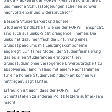
blinde Flecken in der FORWIT-Analyse konstatieren,
und manche Schlussfolgerungen scheinen schwer
nachvollziehbar und widersprüchlich.“
Bessere Studierbarkeit und höhere
Studienverbindlichkeit, wie sie der FORWIT anspricht,
sind auch aus uniko-Sicht drängende Themen. Die
uniko hat dazu mehrfach die Einführung eines
Grundstipendiums mit Leistungskomponente
angeregt. „Ein faires Modell der Studienfinanzierung,
das es allen Studierenden ermöglicht, ein
Grundstudium ohne verzögernde Erwerbstätigkeit zu
absolvieren, Hand in Hand mit einem Rechtsrahmen
für eine höhere Studienverbindlichkeit können wir
mittragen“, sagt Hütter.
Erfreulich ist auch, dass der FORWIT auf
Schnittstellen zu anderen Politikfeldern aufmerksam
macht.
uniko zu FORWIT-Analyse: Wichtige Themen
...weiterlesen