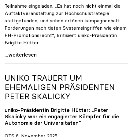
Teilnahme eingeladen. „Es hat noch nicht einmal die
Auftaktveranstaltung zur Hochschulstrategie
stattgefunden, und schon ertönen kampagnenhaft
Forderungen nach tiefen Systemeingriffen wie einem
FH-Promotionsrecht“, kritisiert uniko-Präsidentin
Brigitte Hütter.
„Deplatzierte Kampagne“: uniko irritiert über
...weiterlesen
UNIKO
TRAUERT UM
EHEMALIGEN PRÄSIDENTEN
PETER SKALICKY
uniko
-Präsidentin Brigitte Hütter: „Peter
Skalicky war ein engagierter Kämpfer für die
Autonomie der Universitäten“
OTS 6. November 2025