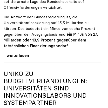
auf die ernste Lage des Bundeshaushalts auf
Offensivforderungen verzichtet.
Die Antwort der Bundesregierung ist, die
Universitätenfinanzierung auf 15,5 Milliarden zu
kürzen. Das bedeutet ein Minus von sechs Prozent
gegenüber der Ausgangsbasis und
ein Minus von 2,5
Milliarden oder 13,9 Prozent gegenüber dem
tatsächlichen Finanzierungsbedarf
.
\"Österreich ist für die heimischen Universitäten
...weiterlesen
UNIKO
ZU
BUDGETVERHANDLUNGEN:
UNIVERSITÄTEN SIND
INNOVATIONSLABORS UND
SYSTEMPARTNER