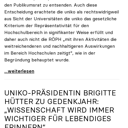
den Publikumsrat zu entsenden. Auch diese
Entscheidung erachtete die uniko als rechtswidrigweil
aus Sicht der Universitäten die uniko das gesetzliche
Kriterium der Repräsentativität für den
Hochschulbereich in signifikanter Weise erfüllt und
daher auch nicht die RÖPH „mit ihren Aktivitäten die
weitreichenderen und nachhaltigeren Auswirkungen
im Bereich Hochschulen zeitigt“, wie in der
Begründung behauptet wurde.
ORF-Publikumsrat: Regierung entsendet nun doch
...weiterlesen
UNIKO
-PRÄSIDENTIN BRIGITTE
HÜTTER ZU GEDENKJAHR:
„WISSENSCHAFT WIRD IMMER
WICHTIGER FÜR LEBENDIGES
ERINNERN“