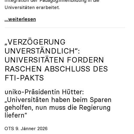
Universitäten erarbeitet.
Schools of Education an den Universitäten: Für
...weiterlesen
„VERZÖGERUNG
UNVERSTÄNDLICH“:
UNIVERSITÄTEN FORDERN
RASCHEN ABSCHLUSS DES
FTI-PAKTS
uniko
-Präsidentin Hütter:
„Universitäten haben beim Sparen
geholfen, nun muss die Regierung
liefern“
OTS 9. Jänner 2026