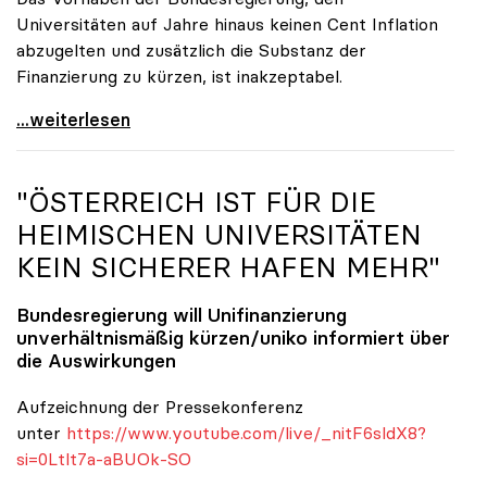
Universitäten auf Jahre hinaus keinen Cent Inflation
abzugelten und zusätzlich die Substanz der
Finanzierung zu kürzen, ist inakzeptabel.
#UnisRetten Warum es sich zu demonstrieren lohnt
...weiterlesen
"ÖSTERREICH IST FÜR DIE
HEIMISCHEN UNIVERSITÄTEN
KEIN SICHERER HAFEN MEHR"
Bundesregierung will Unifinanzierung
unverhältnismäßig kürzen/
uniko
informiert über
die Auswirkungen
Aufzeichnung der Pressekonferenz
unter
https://www.youtube.com/live/_nitF6sldX8?
si=0Ltlt7a-aBUOk-SO