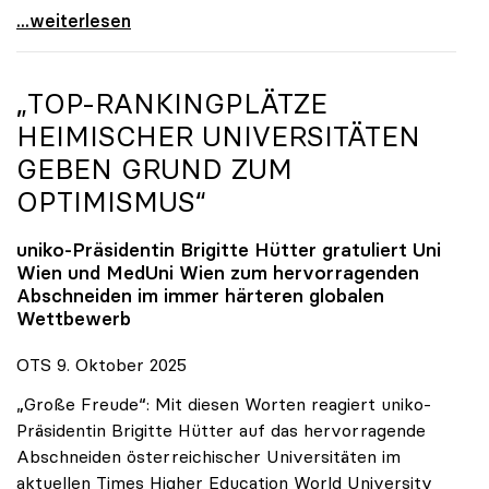
Reges Interesse von US-Forscher:innen an
...weiterlesen
„TOP-RANKINGPLÄTZE
HEIMISCHER UNIVERSITÄTEN
GEBEN GRUND ZUM
OPTIMISMUS“
uniko
-Präsidentin Brigitte Hütter gratuliert Uni
Wien und MedUni Wien zum hervorragenden
Abschneiden im immer härteren globalen
Wettbewerb
OTS 9. Oktober 2025
„Große Freude“: Mit diesen Worten reagiert uniko-
Präsidentin Brigitte Hütter auf das hervorragende
Abschneiden österreichischer Universitäten im
aktuellen Times Higher Education World University