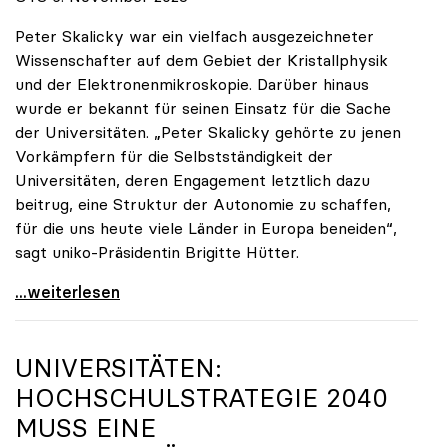
Peter Skalicky war ein vielfach ausgezeichneter
Wissenschafter auf dem Gebiet der Kristallphysik
und der Elektronenmikroskopie. Darüber hinaus
wurde er bekannt für seinen Einsatz für die Sache
der Universitäten. „Peter Skalicky gehörte zu jenen
Vorkämpfern für die Selbstständigkeit der
Universitäten, deren Engagement letztlich dazu
beitrug, eine Struktur der Autonomie zu schaffen,
für die uns heute viele Länder in Europa beneiden“,
sagt uniko-Präsidentin Brigitte Hütter.
uniko trauert um ehemaligen Präsidenten Peter
...weiterlesen
UNIVERSITÄTEN:
HOCHSCHULSTRATEGIE 2040
MUSS EINE