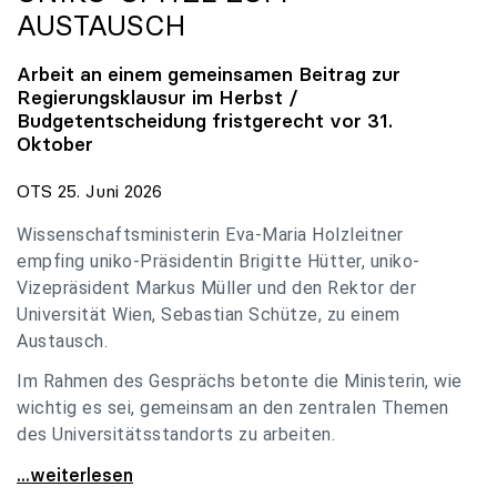
AUSTAUSCH
Arbeit an einem gemeinsamen Beitrag zur
Regierungsklausur im Herbst /
Budgetentscheidung fristgerecht vor 31.
Oktober
OTS 25. Juni 2026
Wissenschaftsministerin Eva-Maria Holzleitner
empfing uniko-Präsidentin Brigitte Hütter, uniko-
Vizepräsident Markus Müller und den Rektor der
Universität Wien, Sebastian Schütze, zu einem
Austausch.
Im Rahmen des Gesprächs betonte die Ministerin, wie
wichtig es sei, gemeinsam an den zentralen Themen
des Universitätsstandorts zu arbeiten.
Holzleitner empfing uniko-Spitze zum Austausch
...weiterlesen