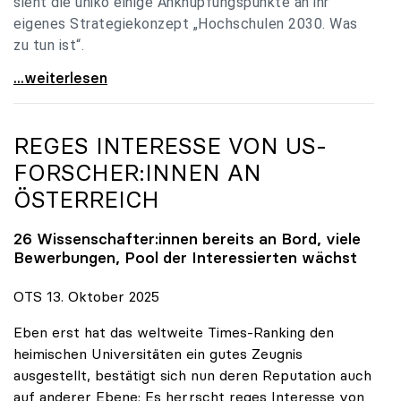
sieht die uniko einige Anknüpfungspunkte an ihr
eigenes Strategiekonzept „Hochschulen 2030. Was
zu tun ist“.
Universitäten: Hochschulstrategie 2040 muss eine
...weiterlesen
REGES INTERESSE VON US-
FORSCHER:INNEN AN
ÖSTERREICH
26 Wissenschafter:innen bereits an Bord, viele
Bewerbungen, Pool der Interessierten wächst
OTS 13. Oktober 2025
Eben erst hat das weltweite Times-Ranking den
heimischen Universitäten ein gutes Zeugnis
ausgestellt, bestätigt sich nun deren Reputation auch
auf anderer Ebene: Es herrscht reges Interesse von