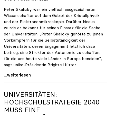
Peter Skalicky war ein vielfach ausgezeichneter
Wissenschafter auf dem Gebiet der Kristallphysik
und der Elektronenmikroskopie. Darüber hinaus
wurde er bekannt für seinen Einsatz für die Sache
der Universitäten. „Peter Skalicky gehörte zu jenen
Vorkämpfern für die Selbstständigkeit der
Universitäten, deren Engagement letztlich dazu
beitrug, eine Struktur der Autonomie zu schaffen,
für die uns heute viele Länder in Europa beneiden“,
sagt uniko-Präsidentin Brigitte Hütter.
uniko trauert um ehemaligen Präsidenten Peter
...weiterlesen
UNIVERSITÄTEN:
HOCHSCHULSTRATEGIE 2040
MUSS EINE