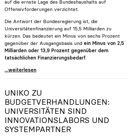
auf die ernste Lage des Bundeshaushalts auf
Offensivforderungen verzichtet.
Die Antwort der Bundesregierung ist, die
Universitätenfinanzierung auf 15,5 Milliarden zu
kürzen. Das bedeutet ein Minus von sechs Prozent
gegenüber der Ausgangsbasis und
ein Minus von 2,5
Milliarden oder 13,9 Prozent gegenüber dem
tatsächlichen Finanzierungsbedarf
.
\"Österreich ist für die heimischen Universitäten
...weiterlesen
UNIKO
ZU
BUDGETVERHANDLUNGEN:
UNIVERSITÄTEN SIND
INNOVATIONSLABORS UND
SYSTEMPARTNER