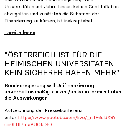
Universitäten auf Jahre hinaus keinen Cent Inflation
abzugelten und zusätzlich die Substanz der
Finanzierung zu kürzen, ist inakzeptabel.
#UnisRetten Warum es sich zu demonstrieren lohnt
...weiterlesen
"ÖSTERREICH IST FÜR DIE
HEIMISCHEN UNIVERSITÄTEN
KEIN SICHERER HAFEN MEHR"
Bundesregierung will Unifinanzierung
unverhältnismäßig kürzen/
uniko
informiert über
die Auswirkungen
Aufzeichnung der Pressekonferenz
unter
https://www.youtube.com/live/_nitF6sldX8?
si=0Ltlt7a-aBUOk-SO