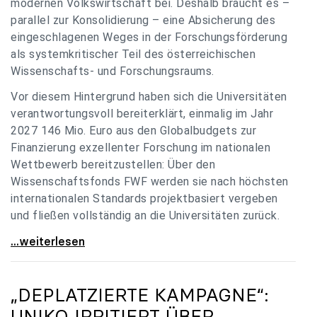
modernen Volkswirtschaft bei. Deshalb braucht es –
parallel zur Konsolidierung – eine Absicherung des
eingeschlagenen Weges in der Forschungsförderung
als systemkritischer Teil des österreichischen
Wissenschafts- und Forschungsraums.
Vor diesem Hintergrund haben sich die Universitäten
verantwortungsvoll bereiterklärt, einmalig im Jahr
2027 146 Mio. Euro aus den Globalbudgets zur
Finanzierung exzellenter Forschung im nationalen
Wettbewerb bereitzustellen: Über den
Wissenschaftsfonds FWF werden sie nach höchsten
internationalen Standards projektbasiert vergeben
und fließen vollständig an die Universitäten zurück.
Gemeinsam für einen starken Wissenschafts- und
...weiterlesen
„DEPLATZIERTE KAMPAGNE“:
UNIKO
IRRITIERT ÜBER