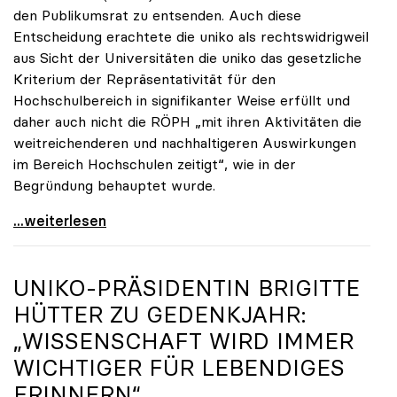
den Publikumsrat zu entsenden. Auch diese
Entscheidung erachtete die uniko als rechtswidrigweil
aus Sicht der Universitäten die uniko das gesetzliche
Kriterium der Repräsentativität für den
Hochschulbereich in signifikanter Weise erfüllt und
daher auch nicht die RÖPH „mit ihren Aktivitäten die
weitreichenderen und nachhaltigeren Auswirkungen
im Bereich Hochschulen zeitigt“, wie in der
Begründung behauptet wurde.
ORF-Publikumsrat: Regierung entsendet nun doch
...weiterlesen
UNIKO
-PRÄSIDENTIN BRIGITTE
HÜTTER ZU GEDENKJAHR:
„WISSENSCHAFT WIRD IMMER
WICHTIGER FÜR LEBENDIGES
ERINNERN“