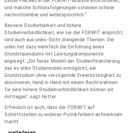
blinde Flecken in der FORWIT-Analyse konstatieren,
und manche Schlussfolgerungen scheinen schwer
nachvollziehbar und widersprüchlich.“
Bessere Studierbarkeit und höhere
Studienverbindlichkeit, wie sie der FORWIT anspricht,
sind auch aus uniko-Sicht drängende Themen. Die
uniko hat dazu mehrfach die Einführung eines
Grundstipendiums mit Leistungskomponente
angeregt. „Ein faires Modell der Studienfinanzierung,
das es allen Studierenden ermöglicht, ein
Grundstudium ohne verzögernde Erwerbstätigkeit zu
absolvieren, Hand in Hand mit einem Rechtsrahmen
für eine höhere Studienverbindlichkeit können wir
mittragen“, sagt Hütter.
Erfreulich ist auch, dass der FORWIT auf
Schnittstellen zu anderen Politikfeldern aufmerksam
macht.
uniko zu FORWIT-Analyse: Wichtige Themen
...weiterlesen