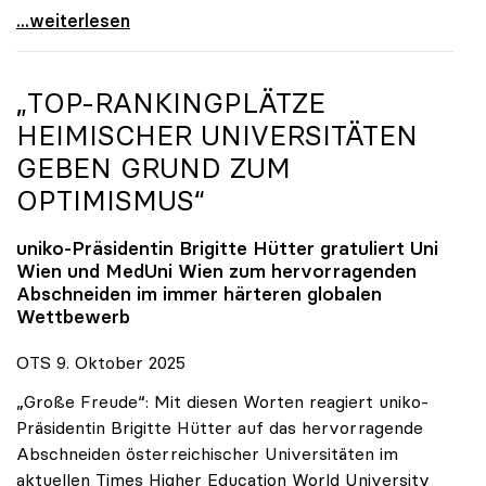
Reges Interesse von US-Forscher:innen an
...weiterlesen
„TOP-RANKINGPLÄTZE
HEIMISCHER UNIVERSITÄTEN
GEBEN GRUND ZUM
OPTIMISMUS“
uniko
-Präsidentin Brigitte Hütter gratuliert Uni
Wien und MedUni Wien zum hervorragenden
Abschneiden im immer härteren globalen
Wettbewerb
OTS 9. Oktober 2025
„Große Freude“: Mit diesen Worten reagiert uniko-
Präsidentin Brigitte Hütter auf das hervorragende
Abschneiden österreichischer Universitäten im
aktuellen Times Higher Education World University