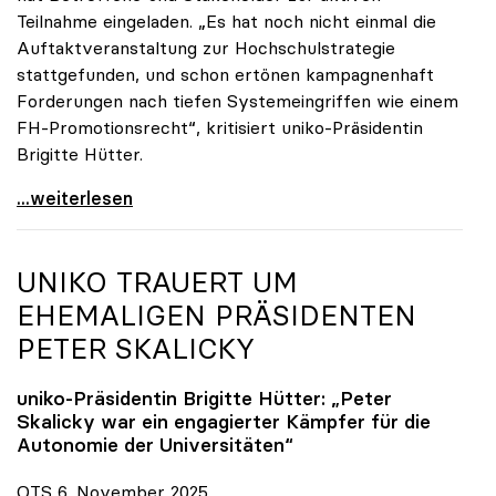
Teilnahme eingeladen. „Es hat noch nicht einmal die
Auftaktveranstaltung zur Hochschulstrategie
stattgefunden, und schon ertönen kampagnenhaft
Forderungen nach tiefen Systemeingriffen wie einem
FH-Promotionsrecht“, kritisiert uniko-Präsidentin
Brigitte Hütter.
„Deplatzierte Kampagne“: uniko irritiert über
...weiterlesen
UNIKO
TRAUERT UM
EHEMALIGEN PRÄSIDENTEN
PETER SKALICKY
uniko
-Präsidentin Brigitte Hütter: „Peter
Skalicky war ein engagierter Kämpfer für die
Autonomie der Universitäten“
OTS 6. November 2025