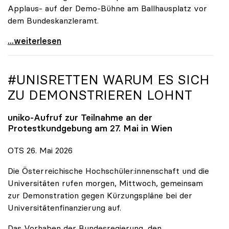
Applaus- auf der Demo-Bühne am Ballhausplatz vor
dem Bundeskanzleramt.
\"Wir nehmen es nicht hin\": Rede von
...weiterlesen
#UNISRETTEN WARUM ES SICH
ZU DEMONSTRIEREN LOHNT
uniko
-Aufruf zur Teilnahme an der
Protestkundgebung am 27. Mai in Wien
OTS 26. Mai 2026
Die Österreichische Hochschüler:innenschaft und die
Universitäten rufen morgen, Mittwoch, gemeinsam
zur Demonstration gegen Kürzungspläne bei der
Universitätenfinanzierung auf.
Das Vorhaben der Bundesregierung, den