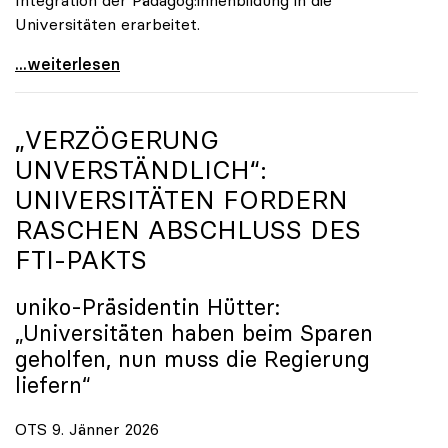
Universitäten erarbeitet.
Schools of Education an den Universitäten: Für
...weiterlesen
„VERZÖGERUNG
UNVERSTÄNDLICH“:
UNIVERSITÄTEN FORDERN
RASCHEN ABSCHLUSS DES
FTI-PAKTS
uniko
-Präsidentin Hütter:
„Universitäten haben beim Sparen
geholfen, nun muss die Regierung
liefern“
OTS 9. Jänner 2026