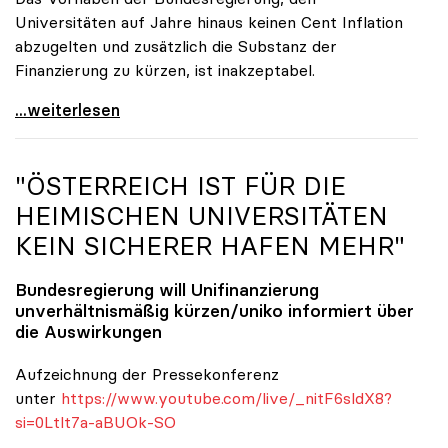
Universitäten auf Jahre hinaus keinen Cent Inflation
abzugelten und zusätzlich die Substanz der
Finanzierung zu kürzen, ist inakzeptabel.
#UnisRetten Warum es sich zu demonstrieren lohnt
...weiterlesen
"ÖSTERREICH IST FÜR DIE
HEIMISCHEN UNIVERSITÄTEN
KEIN SICHERER HAFEN MEHR"
Bundesregierung will Unifinanzierung
unverhältnismäßig kürzen/
uniko
informiert über
die Auswirkungen
Aufzeichnung der Pressekonferenz
unter
https://www.youtube.com/live/_nitF6sldX8?
si=0Ltlt7a-aBUOk-SO