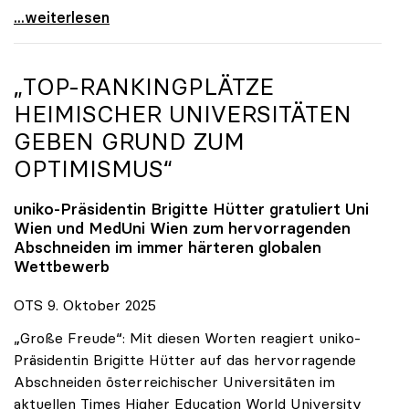
Reges Interesse von US-Forscher:innen an
...weiterlesen
„TOP-RANKINGPLÄTZE
HEIMISCHER UNIVERSITÄTEN
GEBEN GRUND ZUM
OPTIMISMUS“
uniko
-Präsidentin Brigitte Hütter gratuliert Uni
Wien und MedUni Wien zum hervorragenden
Abschneiden im immer härteren globalen
Wettbewerb
OTS 9. Oktober 2025
„Große Freude“: Mit diesen Worten reagiert uniko-
Präsidentin Brigitte Hütter auf das hervorragende
Abschneiden österreichischer Universitäten im
aktuellen Times Higher Education World University