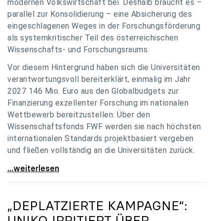
modernen Volkswirtschaft bei. Deshalb braucht es –
parallel zur Konsolidierung – eine Absicherung des
eingeschlagenen Weges in der Forschungsförderung
als systemkritischer Teil des österreichischen
Wissenschafts- und Forschungsraums.
Vor diesem Hintergrund haben sich die Universitäten
verantwortungsvoll bereiterklärt, einmalig im Jahr
2027 146 Mio. Euro aus den Globalbudgets zur
Finanzierung exzellenter Forschung im nationalen
Wettbewerb bereitzustellen: Über den
Wissenschaftsfonds FWF werden sie nach höchsten
internationalen Standards projektbasiert vergeben
und fließen vollständig an die Universitäten zurück.
Gemeinsam für einen starken Wissenschafts- und
...weiterlesen
„DEPLATZIERTE KAMPAGNE“:
UNIKO
IRRITIERT ÜBER