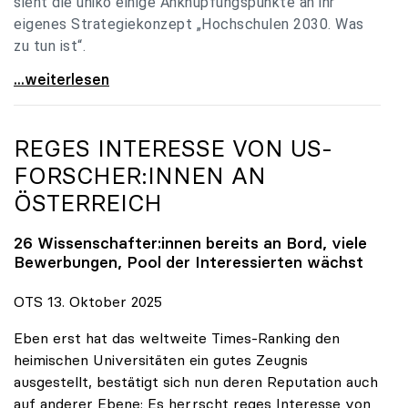
sieht die uniko einige Anknüpfungspunkte an ihr
eigenes Strategiekonzept „Hochschulen 2030. Was
zu tun ist“.
Universitäten: Hochschulstrategie 2040 muss eine
...weiterlesen
REGES INTERESSE VON US-
FORSCHER:INNEN AN
ÖSTERREICH
26 Wissenschafter:innen bereits an Bord, viele
Bewerbungen, Pool der Interessierten wächst
OTS 13. Oktober 2025
Eben erst hat das weltweite Times-Ranking den
heimischen Universitäten ein gutes Zeugnis
ausgestellt, bestätigt sich nun deren Reputation auch
auf anderer Ebene: Es herrscht reges Interesse von