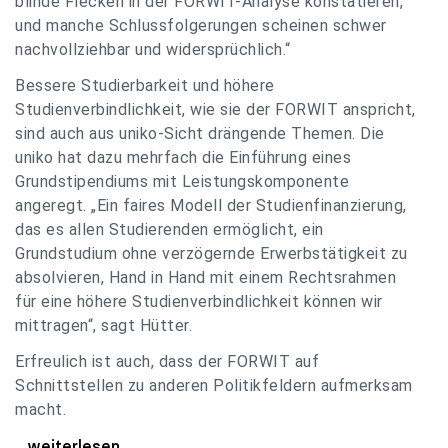
blinde Flecken in der FORWIT-Analyse konstatieren,
und manche Schlussfolgerungen scheinen schwer
nachvollziehbar und widersprüchlich.“
Bessere Studierbarkeit und höhere
Studienverbindlichkeit, wie sie der FORWIT anspricht,
sind auch aus uniko-Sicht drängende Themen. Die
uniko hat dazu mehrfach die Einführung eines
Grundstipendiums mit Leistungskomponente
angeregt. „Ein faires Modell der Studienfinanzierung,
das es allen Studierenden ermöglicht, ein
Grundstudium ohne verzögernde Erwerbstätigkeit zu
absolvieren, Hand in Hand mit einem Rechtsrahmen
für eine höhere Studienverbindlichkeit können wir
mittragen“, sagt Hütter.
Erfreulich ist auch, dass der FORWIT auf
Schnittstellen zu anderen Politikfeldern aufmerksam
macht.
uniko zu FORWIT-Analyse: Wichtige Themen
...weiterlesen