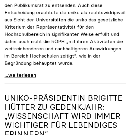
den Publikumsrat zu entsenden. Auch diese
Entscheidung erachtete die uniko als rechtswidrigweil
aus Sicht der Universitäten die uniko das gesetzliche
Kriterium der Repräsentativität für den
Hochschulbereich in signifikanter Weise erfüllt und
daher auch nicht die RÖPH „mit ihren Aktivitäten die
weitreichenderen und nachhaltigeren Auswirkungen
im Bereich Hochschulen zeitigt“, wie in der
Begründung behauptet wurde.
ORF-Publikumsrat: Regierung entsendet nun doch
...weiterlesen
UNIKO
-PRÄSIDENTIN BRIGITTE
HÜTTER ZU GEDENKJAHR:
„WISSENSCHAFT WIRD IMMER
WICHTIGER FÜR LEBENDIGES
ERINNERN“