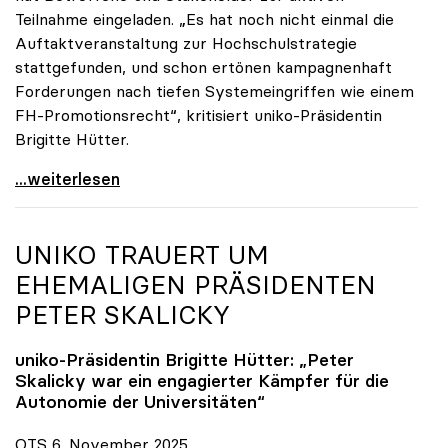
Teilnahme eingeladen. „Es hat noch nicht einmal die
Auftaktveranstaltung zur Hochschulstrategie
stattgefunden, und schon ertönen kampagnenhaft
Forderungen nach tiefen Systemeingriffen wie einem
FH-Promotionsrecht“, kritisiert uniko-Präsidentin
Brigitte Hütter.
„Deplatzierte Kampagne“: uniko irritiert über
...weiterlesen
UNIKO
TRAUERT UM
EHEMALIGEN PRÄSIDENTEN
PETER SKALICKY
uniko
-Präsidentin Brigitte Hütter: „Peter
Skalicky war ein engagierter Kämpfer für die
Autonomie der Universitäten“
OTS 6. November 2025