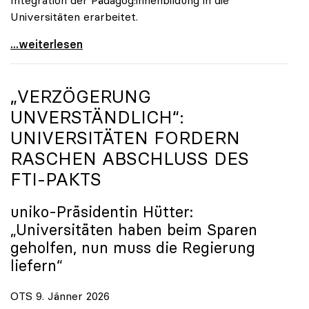
Universitäten erarbeitet.
Schools of Education an den Universitäten: Für
...weiterlesen
„VERZÖGERUNG
UNVERSTÄNDLICH“:
UNIVERSITÄTEN FORDERN
RASCHEN ABSCHLUSS DES
FTI-PAKTS
uniko
-Präsidentin Hütter:
„Universitäten haben beim Sparen
geholfen, nun muss die Regierung
liefern“
OTS 9. Jänner 2026