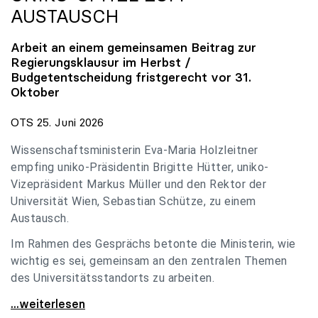
AUSTAUSCH
Arbeit an einem gemeinsamen Beitrag zur
Regierungsklausur im Herbst /
Budgetentscheidung fristgerecht vor 31.
Oktober
OTS 25. Juni 2026
Wissenschaftsministerin Eva-Maria Holzleitner
empfing uniko-Präsidentin Brigitte Hütter, uniko-
Vizepräsident Markus Müller und den Rektor der
Universität Wien, Sebastian Schütze, zu einem
Austausch.
Im Rahmen des Gesprächs betonte die Ministerin, wie
wichtig es sei, gemeinsam an den zentralen Themen
des Universitätsstandorts zu arbeiten.
Holzleitner empfing uniko-Spitze zum Austausch
...weiterlesen