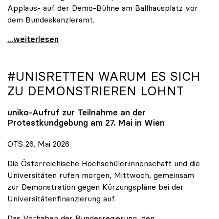
Applaus- auf der Demo-Bühne am Ballhausplatz vor
dem Bundeskanzleramt.
\"Wir nehmen es nicht hin\": Rede von
...weiterlesen
#UNISRETTEN WARUM ES SICH
ZU DEMONSTRIEREN LOHNT
uniko
-Aufruf zur Teilnahme an der
Protestkundgebung am 27. Mai in Wien
OTS 26. Mai 2026
Die Österreichische Hochschüler:innenschaft und die
Universitäten rufen morgen, Mittwoch, gemeinsam
zur Demonstration gegen Kürzungspläne bei der
Universitätenfinanzierung auf.
Das Vorhaben der Bundesregierung, den