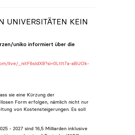
N UNIVERSITÄTEN KEIN
ürzen/
uniko
informiert über die
om/live/_nitF6sldX8?si=0Ltlt7a-aBUOk-
ass sie eine Kürzung der
ellosen Form erfolgen, nämlich nicht nur
eltung von Kostensteigerungen. Es soll
5 - 2027 sind 16,5 Milliarden inklusive