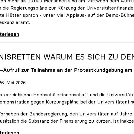
ich mehr als 20.000 Menschen sind am Mittwoch dem Aufruf
 die Regierungspläne zur Kürzung der Universitätenfinanzie
tte Hütter sprach - unter viel Applaus- auf der Demo-Bühn
eskanzleramt.
 nehmen es nicht hin\": Rede von
iterlesen
NISRETTEN WARUM ES SICH ZU D
o
-Aufruf zur Teilnahme an der Protestkundgebung am 2
6. Mai 2026
sterreichische Hochschüler:innenschaft und die Universit
emonstration gegen Kürzungspläne bei der Universitätenfin
orhaben der Bundesregierung, den Universitäten auf Jahre h
usätzlich die Substanz der Finanzierung zu kürzen, ist inakze
Retten Warum es sich zu demonstrieren lohnt
iterlesen