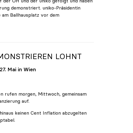
 der ÖH und der uniko gefolgt und haben
rung demonstriert. uniko-Präsidentin
e am Ballhausplatz vor dem
EMONSTRIEREN LOHNT
7. Mai in Wien
äten rufen morgen, Mittwoch, gemeinsam
anzierung auf.
inaus keinen Cent Inflation abzugelten
ptabel.