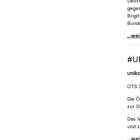
Deutl
gegen
Brigi
Bund
\"Wir
...we
#U
unik
OTS 2
Die Ö
zur D
Das V
und z
#Unis
...we