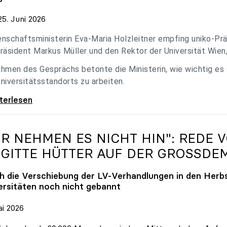
5. Juni 2026
nschaftsministerin Eva-Maria Holzleitner empfing uniko-Präs
räsident Markus Müller und den Rektor der Universität Wien
hmen des Gesprächs betonte die Ministerin, wie wichtig es
niversitätsstandorts zu arbeiten.
eitner empfing uniko-Spitze zum Austausch
iterlesen
IR NEHMEN ES NICHT HIN": REDE 
IGITTE HÜTTER AUF DER GROSSDE
h die Verschiebung der LV-Verhandlungen in den Herbs
ersitäten noch nicht gebannt
ai 2026