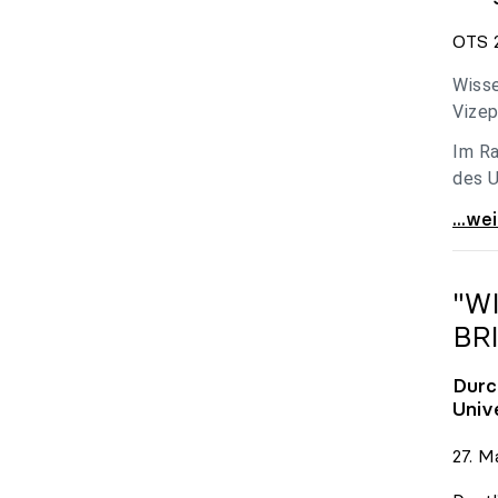
OTS 2
Wisse
Vizep
Im Ra
des U
Holzl
...we
"W
BR
Durc
Univ
27. M