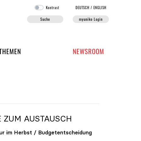
Kontrast
DE
UTSCH
/
EN
GLISH
Suche
myuniko Login
EN DER UNIKO
THEMEN
NEWSROOM
E ZUM AUSTAUSCH
ur im Herbst / Budgetentscheidung