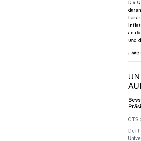
Die U
daran
Leist
Infla
an di
und d
uniko
...we
UN
AU
Bess
Präs
OTS 2
Der F
Unive