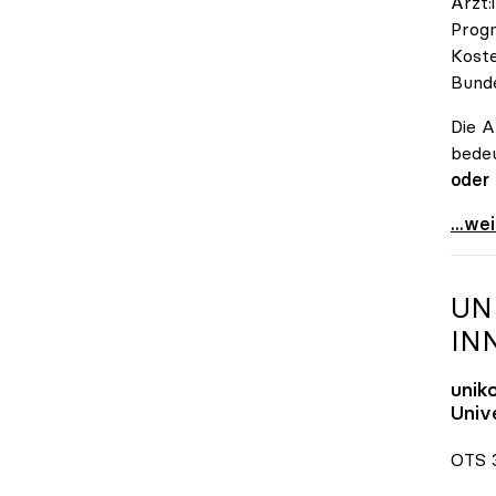
Ärzt:
Progn
Koste
Bunde
Die A
bedeu
oder
\"Öst
...we
UN
IN
unik
Unive
OTS 3