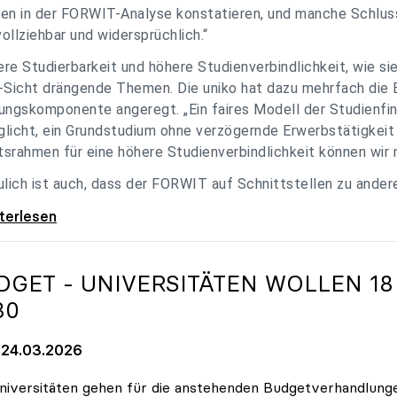
en in der FORWIT-Analyse konstatieren, und manche Schlu
ollziehbar und widersprüchlich.“
re Studierbarkeit und höhere Studienverbindlichkeit, wie si
-Sicht drängende Themen. Die uniko hat dazu mehrfach die 
ungskomponente angeregt. „Ein faires Modell der Studienfin
licht, ein Grundstudium ohne verzögernde Erwerbstätigkeit 
srahmen für eine höhere Studienverbindlichkeit können wir m
ulich ist auch, dass der FORWIT auf Schnittstellen zu ande
o zu FORWIT-Analyse: Wichtige Themen
iterlesen
DGET - UNIVERSITÄTEN WOLLEN 18
30
24.03.2026
niversitäten gehen für die anstehenden Budgetverhandlung