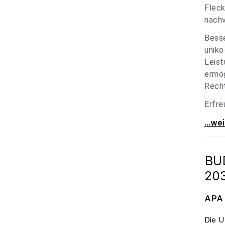
Fleck
nachv
Besse
uniko
Leist
ermög
Recht
Erfre
unik
...we
BU
20
APA 
Die U