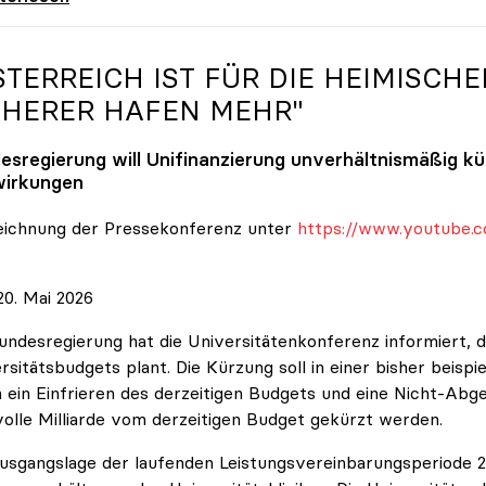
STERREICH IST FÜR DIE HEIMISCHE
CHERER HAFEN MEHR"
esregierung will Unifinanzierung unverhältnismäßig k
irkungen
eichnung der Pressekonferenz unter
https://www.youtube.c
0. Mai 2026
undesregierung hat die Universitätenkonferenz informiert, d
rsitätsbudgets plant. Die Kürzung soll in einer bisher beispi
 ein Einfrieren des derzeitigen Budgets und eine Nicht-Abg
volle Milliarde vom derzeitigen Budget gekürzt werden.
usgangslage der laufenden Leistungsvereinbarungsperiode 202