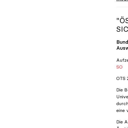
"Ö
SI
Bund
Ausw
Aufz
SO
OTS 2
Die B
Unive
durch
eine 
Die A