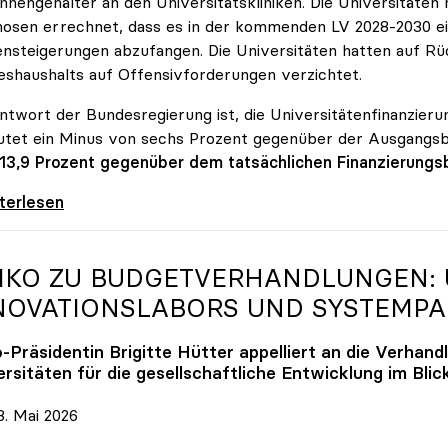
innengehälter an den Universitätskliniken. Die Universitäte
osen errechnet, dass es in der kommenden LV 2028-2030 ein
nsteigerungen abzufangen. Die Universitäten hatten auf Rüc
shaushalts auf Offensivforderungen verzichtet.
ntwort der Bundesregierung ist, die Universitätenfinanzierun
tet ein Minus von sechs Prozent gegenüber der Ausgangs
 13,9 Prozent gegenüber dem tatsächlichen Finanzierungs
erreich ist für die heimischen Universitäten
iterlesen
IKO
ZU BUDGETVERHANDLUNGEN: U
NOVATIONSLABORS UND SYSTEMP
o
-Präsidentin Brigitte Hütter appelliert an die Verhand
rsitäten für die gesellschaftliche Entwicklung im Blic
. Mai 2026