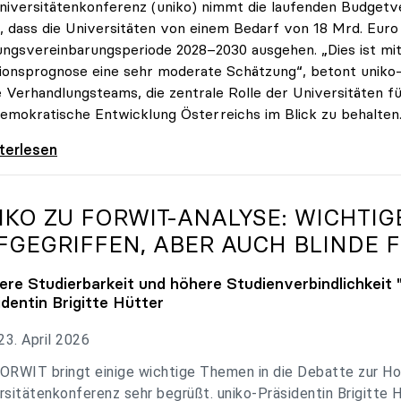
niversitätenkonferenz (uniko) nimmt die laufenden Budget
, dass die Universitäten von einem Bedarf von 18 Mrd. Euro f
ungsvereinbarungsperiode 2028–2030 ausgehen. „Dies ist mit 
tionsprognose eine sehr moderate Schätzung“, betont uniko-P
e Verhandlungsteams, die zentrale Rolle der Universitäten für
emokratische Entwicklung Österreichs im Blick zu behalten
 zu Budgetverhandlungen: Universitäten sind
iterlesen
IKO
ZU FORWIT-ANALYSE: WICHTI
FGEGRIFFEN, ABER AUCH BLINDE F
ere Studierbarkeit und höhere Studienverbindlichkeit 
identin Brigitte Hütter
3. April 2026
ORWIT bringt einige wichtige Themen in die Debatte zur Ho
rsitätenkonferenz sehr begrüßt. uniko-Präsidentin Brigitte 