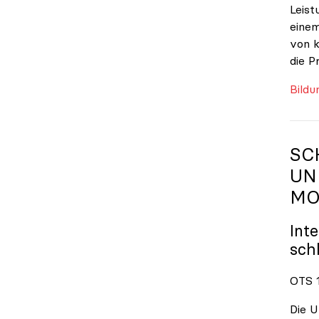
Leist
einem
von k
die P
Bildu
SC
UN
MO
Int
sch
OTS 1
Die U