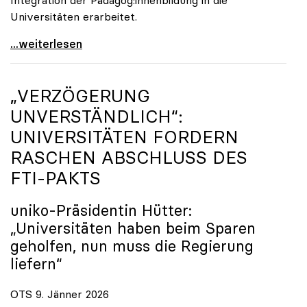
Universitäten erarbeitet.
Schools of Education an den Universitäten: Für
...weiterlesen
„VERZÖGERUNG
UNVERSTÄNDLICH“:
UNIVERSITÄTEN FORDERN
RASCHEN ABSCHLUSS DES
FTI-PAKTS
uniko
-Präsidentin Hütter:
„Universitäten haben beim Sparen
geholfen, nun muss die Regierung
liefern“
OTS 9. Jänner 2026