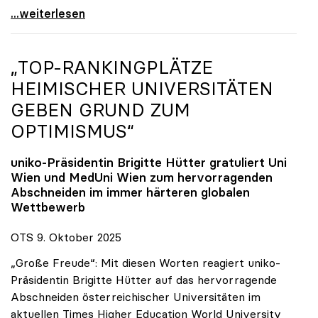
Reges Interesse von US-Forscher:innen an
...weiterlesen
„TOP-RANKINGPLÄTZE
HEIMISCHER UNIVERSITÄTEN
GEBEN GRUND ZUM
OPTIMISMUS“
uniko
-Präsidentin Brigitte Hütter gratuliert Uni
Wien und MedUni Wien zum hervorragenden
Abschneiden im immer härteren globalen
Wettbewerb
OTS 9. Oktober 2025
„Große Freude“: Mit diesen Worten reagiert uniko-
Präsidentin Brigitte Hütter auf das hervorragende
Abschneiden österreichischer Universitäten im
aktuellen Times Higher Education World University