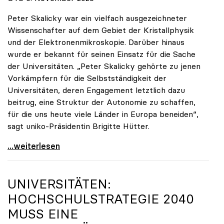
Peter Skalicky war ein vielfach ausgezeichneter
Wissenschafter auf dem Gebiet der Kristallphysik
und der Elektronenmikroskopie. Darüber hinaus
wurde er bekannt für seinen Einsatz für die Sache
der Universitäten. „Peter Skalicky gehörte zu jenen
Vorkämpfern für die Selbstständigkeit der
Universitäten, deren Engagement letztlich dazu
beitrug, eine Struktur der Autonomie zu schaffen,
für die uns heute viele Länder in Europa beneiden“,
sagt uniko-Präsidentin Brigitte Hütter.
uniko trauert um ehemaligen Präsidenten Peter
...weiterlesen
UNIVERSITÄTEN:
HOCHSCHULSTRATEGIE 2040
MUSS EINE