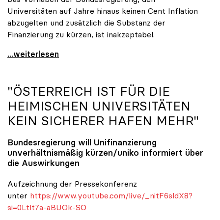
Universitäten auf Jahre hinaus keinen Cent Inflation
abzugelten und zusätzlich die Substanz der
Finanzierung zu kürzen, ist inakzeptabel.
#UnisRetten Warum es sich zu demonstrieren lohnt
...weiterlesen
"ÖSTERREICH IST FÜR DIE
HEIMISCHEN UNIVERSITÄTEN
KEIN SICHERER HAFEN MEHR"
Bundesregierung will Unifinanzierung
unverhältnismäßig kürzen/
uniko
informiert über
die Auswirkungen
Aufzeichnung der Pressekonferenz
unter
https://www.youtube.com/live/_nitF6sldX8?
si=0Ltlt7a-aBUOk-SO