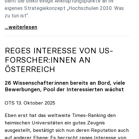
sieht die uniko einige Anknüpfungspunkte an ihr
eigenes Strategiekonzept „Hochschulen 2030. Was
zu tun ist“.
Universitäten: Hochschulstrategie 2040 muss eine
...weiterlesen
REGES INTERESSE VON US-
FORSCHER:INNEN AN
ÖSTERREICH
26 Wissenschafter:innen bereits an Bord, viele
Bewerbungen, Pool der Interessierten wächst
OTS 13. Oktober 2025
Eben erst hat das weltweite Times-Ranking den
heimischen Universitäten ein gutes Zeugnis
ausgestellt, bestätigt sich nun deren Reputation auch
auf anderer Ebene: Es herrscht reges Interesse von