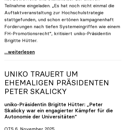
Teilnahme eingeladen. „Es hat noch nicht einmal die
Auftaktveranstaltung zur Hochschulstrategie
stattgefunden, und schon ertönen kampagnenhaft
Forderungen nach tiefen Systemeingriffen wie einem
FH-Promotionsrecht“, kritisiert uniko-Präsidentin
Brigitte Hütter.
„Deplatzierte Kampagne“: uniko irritiert über
...weiterlesen
UNIKO
TRAUERT UM
EHEMALIGEN PRÄSIDENTEN
PETER SKALICKY
uniko
-Präsidentin Brigitte Hütter: „Peter
Skalicky war ein engagierter Kämpfer für die
Autonomie der Universitäten“
OTS 6. November 2025