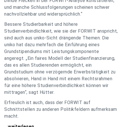
blinde Flecken in der FORWIT-Analyse konstatieren,
und manche Schlussfolgerungen scheinen schwer
nachvollziehbar und widersprüchlich.“
Bessere Studierbarkeit und höhere
Studienverbindlichkeit, wie sie der FORWIT anspricht,
sind auch aus uniko-Sicht drängende Themen. Die
uniko hat dazu mehrfach die Einführung eines
Grundstipendiums mit Leistungskomponente
angeregt. „Ein faires Modell der Studienfinanzierung,
das es allen Studierenden ermöglicht, ein
Grundstudium ohne verzögernde Erwerbstätigkeit zu
absolvieren, Hand in Hand mit einem Rechtsrahmen
für eine höhere Studienverbindlichkeit können wir
mittragen“, sagt Hütter.
Erfreulich ist auch, dass der FORWIT auf
Schnittstellen zu anderen Politikfeldern aufmerksam
macht.
uniko zu FORWIT-Analyse: Wichtige Themen
...weiterlesen