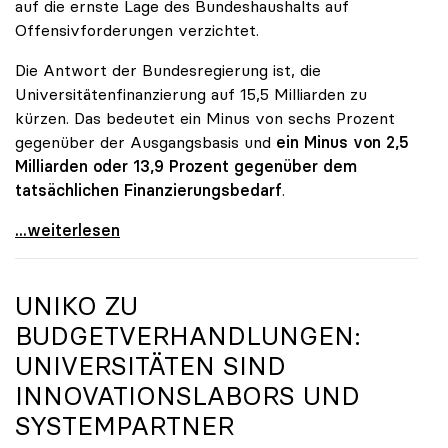
auf die ernste Lage des Bundeshaushalts auf
Offensivforderungen verzichtet.
Die Antwort der Bundesregierung ist, die
Universitätenfinanzierung auf 15,5 Milliarden zu
kürzen. Das bedeutet ein Minus von sechs Prozent
gegenüber der Ausgangsbasis und
ein Minus von 2,5
Milliarden oder 13,9 Prozent gegenüber dem
tatsächlichen Finanzierungsbedarf
.
\"Österreich ist für die heimischen Universitäten
...weiterlesen
UNIKO
ZU
BUDGETVERHANDLUNGEN:
UNIVERSITÄTEN SIND
INNOVATIONSLABORS UND
SYSTEMPARTNER