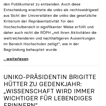
den Publikumsrat zu entsenden. Auch diese
Entscheidung erachtete die uniko als rechtswidrigweil
aus Sicht der Universitäten die uniko das gesetzliche
Kriterium der Repräsentativität für den
Hochschulbereich in signifikanter Weise erfüllt und
daher auch nicht die RÖPH „mit ihren Aktivitäten die
weitreichenderen und nachhaltigeren Auswirkungen
im Bereich Hochschulen zeitigt“, wie in der
Begründung behauptet wurde.
ORF-Publikumsrat: Regierung entsendet nun doch
...weiterlesen
UNIKO
-PRÄSIDENTIN BRIGITTE
HÜTTER ZU GEDENKJAHR:
„WISSENSCHAFT WIRD IMMER
WICHTIGER FÜR LEBENDIGES
ERINNERN“