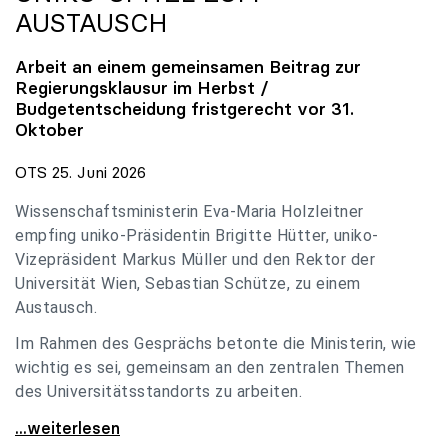
AUSTAUSCH
Arbeit an einem gemeinsamen Beitrag zur
Regierungsklausur im Herbst /
Budgetentscheidung fristgerecht vor 31.
Oktober
OTS 25. Juni 2026
Wissenschaftsministerin Eva-Maria Holzleitner
empfing uniko-Präsidentin Brigitte Hütter, uniko-
Vizepräsident Markus Müller und den Rektor der
Universität Wien, Sebastian Schütze, zu einem
Austausch.
Im Rahmen des Gesprächs betonte die Ministerin, wie
wichtig es sei, gemeinsam an den zentralen Themen
des Universitätsstandorts zu arbeiten.
Holzleitner empfing uniko-Spitze zum Austausch
...weiterlesen