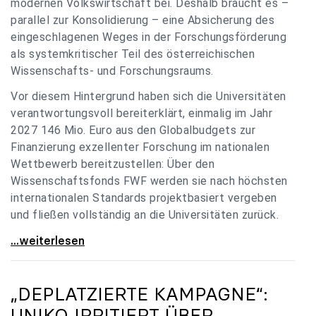
modernen Volkswirtschaft bei. Deshalb braucht es –
parallel zur Konsolidierung – eine Absicherung des
eingeschlagenen Weges in der Forschungsförderung
als systemkritischer Teil des österreichischen
Wissenschafts- und Forschungsraums.
Vor diesem Hintergrund haben sich die Universitäten
verantwortungsvoll bereiterklärt, einmalig im Jahr
2027 146 Mio. Euro aus den Globalbudgets zur
Finanzierung exzellenter Forschung im nationalen
Wettbewerb bereitzustellen: Über den
Wissenschaftsfonds FWF werden sie nach höchsten
internationalen Standards projektbasiert vergeben
und fließen vollständig an die Universitäten zurück.
Gemeinsam für einen starken Wissenschafts- und
...weiterlesen
„DEPLATZIERTE KAMPAGNE“:
UNIKO
IRRITIERT ÜBER