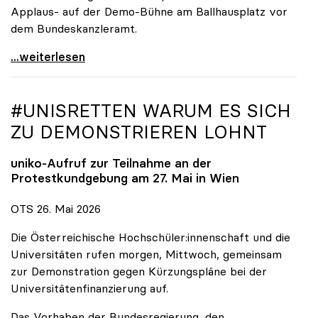
Applaus- auf der Demo-Bühne am Ballhausplatz vor
dem Bundeskanzleramt.
\"Wir nehmen es nicht hin\": Rede von
...weiterlesen
#UNISRETTEN WARUM ES SICH
ZU DEMONSTRIEREN LOHNT
uniko
-Aufruf zur Teilnahme an der
Protestkundgebung am 27. Mai in Wien
OTS 26. Mai 2026
Die Österreichische Hochschüler:innenschaft und die
Universitäten rufen morgen, Mittwoch, gemeinsam
zur Demonstration gegen Kürzungspläne bei der
Universitätenfinanzierung auf.
Das Vorhaben der Bundesregierung, den