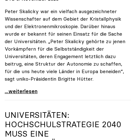
Peter Skalicky war ein vielfach ausgezeichneter
Wissenschafter auf dem Gebiet der Kristallphysik
und der Elektronenmikroskopie. Darüber hinaus
wurde er bekannt für seinen Einsatz für die Sache
der Universitäten. „Peter Skalicky gehörte zu jenen
Vorkämpfern für die Selbstständigkeit der
Universitäten, deren Engagement letztlich dazu
beitrug, eine Struktur der Autonomie zu schaffen,
für die uns heute viele Länder in Europa beneiden“,
sagt uniko-Präsidentin Brigitte Hütter.
uniko trauert um ehemaligen Präsidenten Peter
...weiterlesen
UNIVERSITÄTEN:
HOCHSCHULSTRATEGIE 2040
MUSS EINE