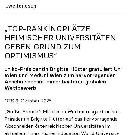
Reges Interesse von US-Forscher:innen an
...weiterlesen
„TOP-RANKINGPLÄTZE
HEIMISCHER UNIVERSITÄTEN
GEBEN GRUND ZUM
OPTIMISMUS“
uniko
-Präsidentin Brigitte Hütter gratuliert Uni
Wien und MedUni Wien zum hervorragenden
Abschneiden im immer härteren globalen
Wettbewerb
OTS 9. Oktober 2025
„Große Freude“: Mit diesen Worten reagiert uniko-
Präsidentin Brigitte Hütter auf das hervorragende
Abschneiden österreichischer Universitäten im
aktuellen Times Higher Education World University