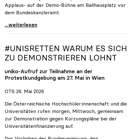
Applaus- auf der Demo-Bühne am Ballhausplatz vor
dem Bundeskanzleramt.
\"Wir nehmen es nicht hin\": Rede von
...weiterlesen
#UNISRETTEN WARUM ES SICH
ZU DEMONSTRIEREN LOHNT
uniko
-Aufruf zur Teilnahme an der
Protestkundgebung am 27. Mai in Wien
OTS 26. Mai 2026
Die Österreichische Hochschüler:innenschaft und die
Universitäten rufen morgen, Mittwoch, gemeinsam
zur Demonstration gegen Kürzungspläne bei der
Universitätenfinanzierung auf.
Das Vorhaben der Bundesregierung, den