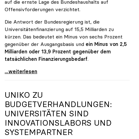
auf die ernste Lage des Bundeshaushalts auf
Offensivforderungen verzichtet.
Die Antwort der Bundesregierung ist, die
Universitätenfinanzierung auf 15,5 Milliarden zu
kürzen. Das bedeutet ein Minus von sechs Prozent
gegenüber der Ausgangsbasis und
ein Minus von 2,5
Milliarden oder 13,9 Prozent gegenüber dem
tatsächlichen Finanzierungsbedarf
.
\"Österreich ist für die heimischen Universitäten
...weiterlesen
UNIKO
ZU
BUDGETVERHANDLUNGEN:
UNIVERSITÄTEN SIND
INNOVATIONSLABORS UND
SYSTEMPARTNER