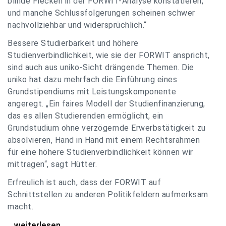
blinde Flecken in der FORWIT-Analyse konstatieren,
und manche Schlussfolgerungen scheinen schwer
nachvollziehbar und widersprüchlich.“
Bessere Studierbarkeit und höhere
Studienverbindlichkeit, wie sie der FORWIT anspricht,
sind auch aus uniko-Sicht drängende Themen. Die
uniko hat dazu mehrfach die Einführung eines
Grundstipendiums mit Leistungskomponente
angeregt. „Ein faires Modell der Studienfinanzierung,
das es allen Studierenden ermöglicht, ein
Grundstudium ohne verzögernde Erwerbstätigkeit zu
absolvieren, Hand in Hand mit einem Rechtsrahmen
für eine höhere Studienverbindlichkeit können wir
mittragen“, sagt Hütter.
Erfreulich ist auch, dass der FORWIT auf
Schnittstellen zu anderen Politikfeldern aufmerksam
macht.
uniko zu FORWIT-Analyse: Wichtige Themen
...weiterlesen