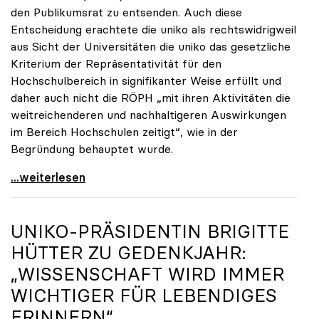
den Publikumsrat zu entsenden. Auch diese
Entscheidung erachtete die uniko als rechtswidrigweil
aus Sicht der Universitäten die uniko das gesetzliche
Kriterium der Repräsentativität für den
Hochschulbereich in signifikanter Weise erfüllt und
daher auch nicht die RÖPH „mit ihren Aktivitäten die
weitreichenderen und nachhaltigeren Auswirkungen
im Bereich Hochschulen zeitigt“, wie in der
Begründung behauptet wurde.
ORF-Publikumsrat: Regierung entsendet nun doch
...weiterlesen
UNIKO
-PRÄSIDENTIN BRIGITTE
HÜTTER ZU GEDENKJAHR:
„WISSENSCHAFT WIRD IMMER
WICHTIGER FÜR LEBENDIGES
ERINNERN“