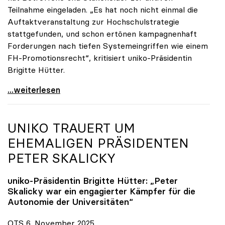
Teilnahme eingeladen. „Es hat noch nicht einmal die
Auftaktveranstaltung zur Hochschulstrategie
stattgefunden, und schon ertönen kampagnenhaft
Forderungen nach tiefen Systemeingriffen wie einem
FH-Promotionsrecht“, kritisiert uniko-Präsidentin
Brigitte Hütter.
„Deplatzierte Kampagne“: uniko irritiert über
...weiterlesen
UNIKO
TRAUERT UM
EHEMALIGEN PRÄSIDENTEN
PETER SKALICKY
uniko
-Präsidentin Brigitte Hütter: „Peter
Skalicky war ein engagierter Kämpfer für die
Autonomie der Universitäten“
OTS 6. November 2025