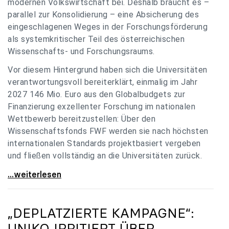
modernen Volkswirtschaft bei. Deshalb braucht es –
parallel zur Konsolidierung – eine Absicherung des
eingeschlagenen Weges in der Forschungsförderung
als systemkritischer Teil des österreichischen
Wissenschafts- und Forschungsraums.
Vor diesem Hintergrund haben sich die Universitäten
verantwortungsvoll bereiterklärt, einmalig im Jahr
2027 146 Mio. Euro aus den Globalbudgets zur
Finanzierung exzellenter Forschung im nationalen
Wettbewerb bereitzustellen: Über den
Wissenschaftsfonds FWF werden sie nach höchsten
internationalen Standards projektbasiert vergeben
und fließen vollständig an die Universitäten zurück.
Gemeinsam für einen starken Wissenschafts- und
...weiterlesen
„DEPLATZIERTE KAMPAGNE“:
UNIKO
IRRITIERT ÜBER