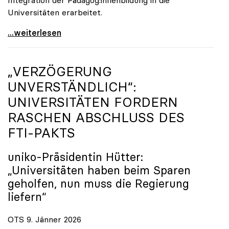
Universitäten erarbeitet.
Schools of Education an den Universitäten: Für
...weiterlesen
„VERZÖGERUNG
UNVERSTÄNDLICH“:
UNIVERSITÄTEN FORDERN
RASCHEN ABSCHLUSS DES
FTI-PAKTS
uniko
-Präsidentin Hütter:
„Universitäten haben beim Sparen
geholfen, nun muss die Regierung
liefern“
OTS 9. Jänner 2026