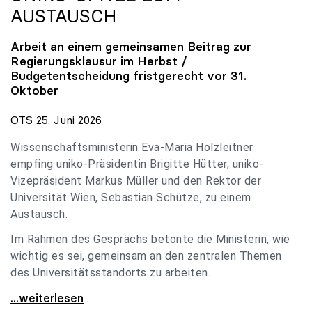
AUSTAUSCH
Arbeit an einem gemeinsamen Beitrag zur
Regierungsklausur im Herbst /
Budgetentscheidung fristgerecht vor 31.
Oktober
OTS 25. Juni 2026
Wissenschaftsministerin Eva-Maria Holzleitner
empfing uniko-Präsidentin Brigitte Hütter, uniko-
Vizepräsident Markus Müller und den Rektor der
Universität Wien, Sebastian Schütze, zu einem
Austausch.
Im Rahmen des Gesprächs betonte die Ministerin, wie
wichtig es sei, gemeinsam an den zentralen Themen
des Universitätsstandorts zu arbeiten.
Holzleitner empfing uniko-Spitze zum Austausch
...weiterlesen