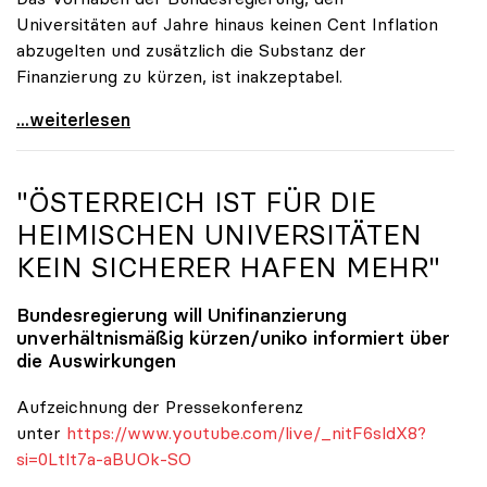
Universitäten auf Jahre hinaus keinen Cent Inflation
abzugelten und zusätzlich die Substanz der
Finanzierung zu kürzen, ist inakzeptabel.
#UnisRetten Warum es sich zu demonstrieren lohnt
...weiterlesen
"ÖSTERREICH IST FÜR DIE
HEIMISCHEN UNIVERSITÄTEN
KEIN SICHERER HAFEN MEHR"
Bundesregierung will Unifinanzierung
unverhältnismäßig kürzen/
uniko
informiert über
die Auswirkungen
Aufzeichnung der Pressekonferenz
unter
https://www.youtube.com/live/_nitF6sldX8?
si=0Ltlt7a-aBUOk-SO