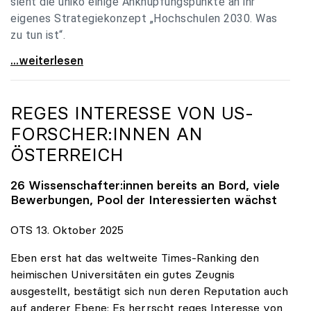
sieht die uniko einige Anknüpfungspunkte an ihr
eigenes Strategiekonzept „Hochschulen 2030. Was
zu tun ist“.
Universitäten: Hochschulstrategie 2040 muss eine
...weiterlesen
REGES INTERESSE VON US-
FORSCHER:INNEN AN
ÖSTERREICH
26 Wissenschafter:innen bereits an Bord, viele
Bewerbungen, Pool der Interessierten wächst
OTS 13. Oktober 2025
Eben erst hat das weltweite Times-Ranking den
heimischen Universitäten ein gutes Zeugnis
ausgestellt, bestätigt sich nun deren Reputation auch
auf anderer Ebene: Es herrscht reges Interesse von