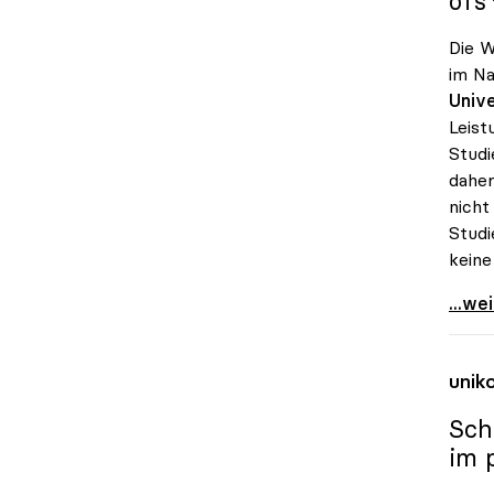
OTS 1
Die W
im Na
Unive
Leist
Studi
daher
nicht
Studi
keine
Schmi
...we
unik
Sch
im 