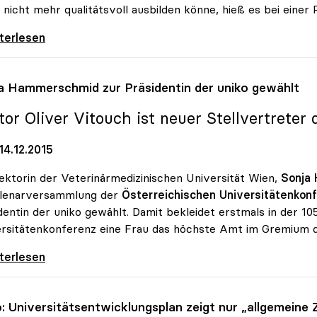
 nicht mehr qualitätsvoll ausbilden könne, hieß es bei einer
rsitäten drängen weiter auf
iterlesen
a Hammerschmid zur Präsidentin der
uniko
gewählt
tor Oliver Vitouch ist neuer Stellvertreter 
14.12.2015
ektorin der Veterinärmedizinischen Universität Wien,
Sonja
Plenarversammlung der
Österreichischen Universitätenkonf
dentin der uniko gewählt. Damit bekleidet erstmals in der 1
rsitätenkonferenz eine Frau das höchste Amt im Gremium de
 Hammerschmid zur Präsidentin der uniko
iterlesen
o
: Universitätsentwicklungsplan zeigt nur „allgemeine Z