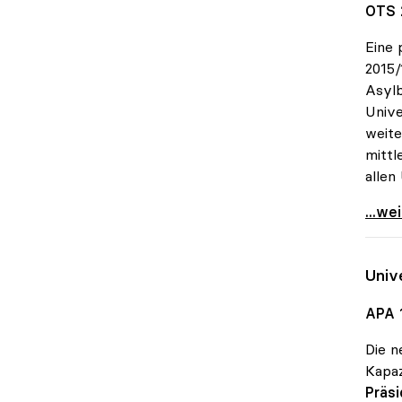
OTS 
Eine 
2015/
Asylb
Unive
weite
mittl
allen
MORE-
...we
Univ
APA 
Die 
Kapaz
Präs