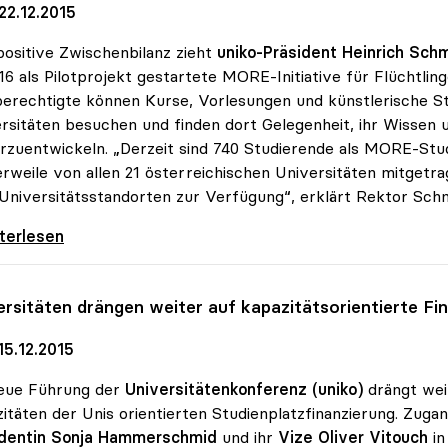
22.12.2015
positive Zwischenbilanz zieht
uniko-Präsident Heinrich Sch
16 als Pilotprojekt gestartete MORE-Initiative für Flüchtli
erechtigte können Kurse, Vorlesungen und künstlerische S
rsitäten besuchen und finden dort Gelegenheit, ihr Wissen 
rzuentwickeln. „Derzeit sind 740 Studierende als MORE-Studi
erweile von allen 21 österreichischen Universitäten mitgetr
 Universitätsstandorten zur Verfügung“, erklärt Rektor Schm
Projekt findet Zuspruch: 740 Studierende
iterlesen
ersitäten drängen weiter auf kapazitätsorientierte Fi
15.12.2015
neue Führung der
Universitätenkonferenz (uniko)
drängt wei
itäten der Unis orientierten Studienplatzfinanzierung. Zug
identin Sonja Hammerschmid
und ihr
Vize Oliver Vitouch
in