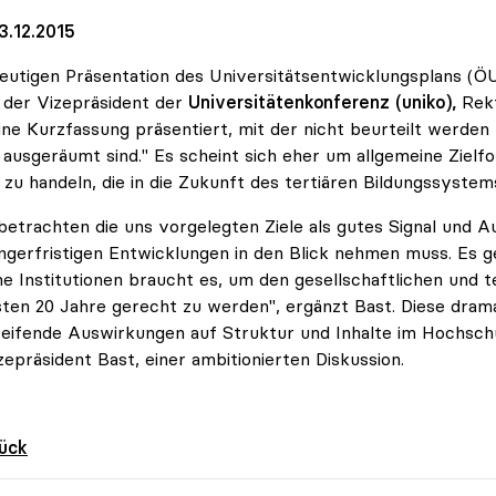
3.12.2015
eutigen Präsentation des Universitätsentwicklungsplans 
t der Vizepräsident der
Universitätenkonferenz (uniko),
Rekt
ine Kurzfassung präsentiert, mit der nicht beurteilt werden
 ausgeräumt sind." Es scheint sich eher um allgemeine Ziel
 zu handeln, die in die Zukunft des tertiären Bildungssystem
betrachten die uns vorgelegten Ziele als gutes Signal und A
ängerfristigen Entwicklungen in den Blick nehmen muss. Es 
e Institutionen braucht es, um den gesellschaftlichen und
ten 20 Jahre gerecht zu werden", ergänzt Bast. Diese dra
reifende Auswirkungen auf Struktur und Inhalte im Hochsc
zepräsident Bast, einer ambitionierten Diskussion.
rück