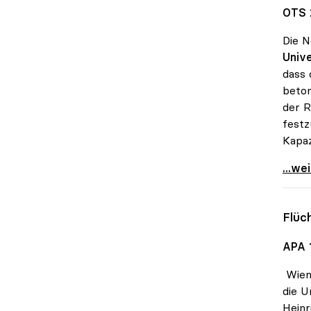
OTS 
Die N
Unive
dass 
beton
der R
festz
Kapaz
Schmi
...we
Flüc
APA 
Wien 
die U
Heinr