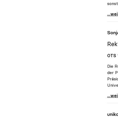
sonst
Unive
...we
Sonj
Rek
OTS 
Die R
der 
Präsi
Unive
Sonja
...we
unik