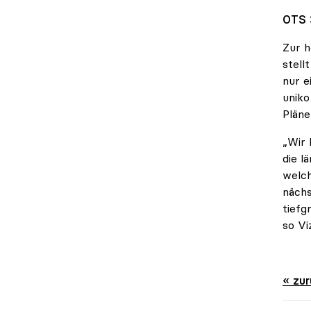
OTS 
Zur h
stell
nur e
uniko
Pläne
„Wir 
die l
welch
nächs
tiefg
so Vi
« zu