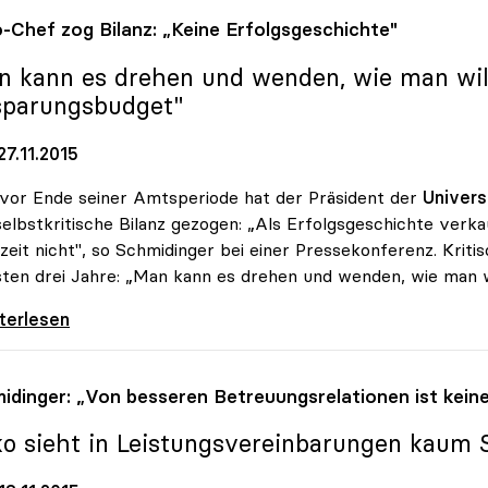
o
-Chef zog Bilanz: „Keine Erfolgsgeschichte"
n kann es drehen und wenden, wie man will:
sparungsbudget"
7.11.2015
vor Ende seiner Amtsperiode hat der Präsident der
Univers
selbstkritische Bilanz gezogen: „Als Erfolgsgeschichte verka
eit nicht", so Schmidinger bei einer Pressekonferenz. Kriti
ten drei Jahre: „Man kann es drehen und wenden, wie man wil
-Chef zog Bilanz: „Keine Erfolgsgeschichte\"
iterlesen
idinger: „Von besseren Betreuungsrelationen ist kein
ko
sieht in Leistungsvereinbarungen kaum 