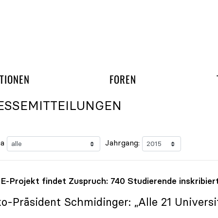
gation überspringen
UND ARBEITSGRUPP
TIONEN
FOREN
ESSEMITTEILUNGEN
a
Jahrgang:
-Projekt findet Zuspruch: 740 Studierende inskribier
ko
-Präsident Schmidinger: „Alle 21 Universit