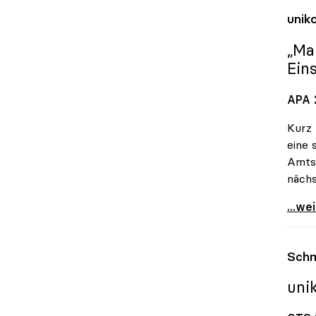
unik
„Ma
Ein
APA 2
Kurz 
eine 
Amtsz
nächs
uniko
...we
Schm
uni