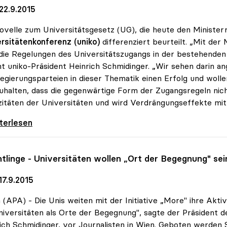
22.9.2015
ovelle zum Universitätsgesetz (UG), die heute den Ministerr
rsitätenkonferenz (uniko)
differenziert beurteilt. „Mit der
die Regelungen des Universitätszugangs in der bestehende
t uniko-Präsident Heinrich Schmidinger. „Wir sehen darin an
egierungsparteien in dieser Thematik einen Erfolg und woll
uhalten, dass die gegenwärtige Form der Zugangsregeln nicht 
itäten der Universitäten und wird Verdrängungseffekte mit 
dinger zu Uni-Zugang: Kernfrage trotz
iterlesen
htlinge - Universitäten wollen „Ort der Begegnung" sei
17.9.2015
(APA) - Die Unis weiten mit der Initiative „More" ihre Aktiv
niversitäten als Orte der Begegnung", sagte der Präsident 
ich Schmidinger, vor Journalisten in Wien. Geboten werden 