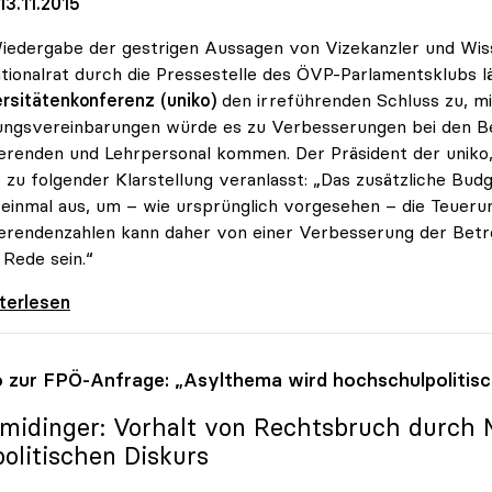
3.11.2015
iedergabe der gestrigen Aussagen von Vizekanzler und Wiss
tionalrat durch die Pressestelle des ÖVP-Parlamentsklubs l
rsitätenkonferenz (uniko)
den irreführenden Schluss zu, m
ungsvereinbarungen würde es zu Verbesserungen bei den B
erenden und Lehrpersonal kommen. Der Präsident der uniko, 
 zu folgender Klarstellung veranlasst: „Das zusätzliche Bud
 einmal aus, um – wie ursprünglich vorgesehen – die Teueru
erendenzahlen kann daher von einer Verbesserung der Betr
 Rede sein.“
dinger: „Von besseren Betreuungsrelationen
iterlesen
o
zur FPÖ-Anfrage: „Asylthema wird hochschulpolitisc
midinger: Vorhalt von Rechtsbruch durch M
politischen Diskurs