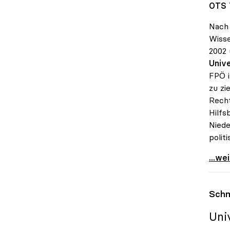
OTS 
Nach 
Wisse
2002 
Unive
FPÖ i
zu zi
Recht
Hilfs
Niede
polit
uniko
...we
Schm
Uni