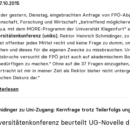
7.10.2015
der gestern, Dienstag, eingebrachten Anfrage von FPÖ-Ab
nschaft, Forschung und Wirtschaft „betreffend möglicher
u.a. mit dem MORE-Programm der Universität Klagenfurt“ si
rsitätenkonferenz (uniko)
, Rektor Heinrich Schmidinger, z
st offenbar jedes Mittel recht und keine Frage zu dumm, 
ehen und dieses für die eigenen Zwecke zu missbrauchen. 
sbruchs versucht die FPÖ jetzt auch auf akademischem Bo
bedürftigen zu machen.“ Ohne auf die 37 Fragen einzugehen, 
rtracht ist mir in meiner Zeit als Rektor bisher nicht unter
ischen Diskurs dar.“
 zur FPÖ-Anfrage: „Asylthema wird
iterlesen
idinger zu Uni-Zugang: Kernfrage trotz Teilerfolgs un
versitätenkonferenz beurteilt UG-Novelle di