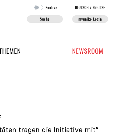
Kontrast
DE
UTSCH
/
EN
GLISH
Suche
myuniko Login
EN DER UNIKO
THEMEN
NEWSROOM
t
äten tragen die Initiative mit“