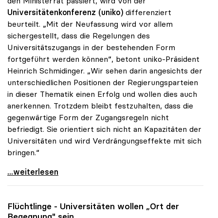
den Ministerrat passiert, wird von der
Universitätenkonferenz (uniko)
differenziert
beurteilt. „Mit der Neufassung wird vor allem
sichergestellt, dass die Regelungen des
Universitätszugangs in der bestehenden Form
fortgeführt werden können“, betont uniko-Präsident
Heinrich Schmidinger. „Wir sehen darin angesichts der
unterschiedlichen Positionen der Regierungsparteien
in dieser Thematik einen Erfolg und wollen dies auch
anerkennen. Trotzdem bleibt festzuhalten, dass die
gegenwärtige Form der Zugangsregeln nicht
befriedigt. Sie orientiert sich nicht an Kapazitäten der
Universitäten und wird Verdrängungseffekte mit sich
bringen.“
Schmidinger zu Uni-Zugang: Kernfrage trotz
...weiterlesen
Flüchtlinge - Universitäten wollen „Ort der
Begegnung" sein