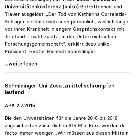
Universitätenkonferenz (uniko)
Betroffenheit und
Trauer ausgelöst. „Der Tod von Katharina Cortelezis-
Schlager berührt mich auch persönlich, weil ich lange
vor ihrer Krankheit in engem Gesprächskontakt mit
ihr stand – nicht zuletzt in der Österreichischen
Forschungsgemeinschaft“, erklärt dazu uniko-
Präsident, Rektor Heinrich Schmidinger.
uniko-Präsident zum Tod von Katharina
...weiterlesen
Schmidinger: Uni-Zusatzmittel schrumpfen
laufend
APA 2.7.2015
Die den Universitäten für die Jahre 2016 bis 2018
zugesicherten zusätzlichen 615 Mio. Euro werden de
facto immer weniger. „Wir müssen aus diesen Mitteln