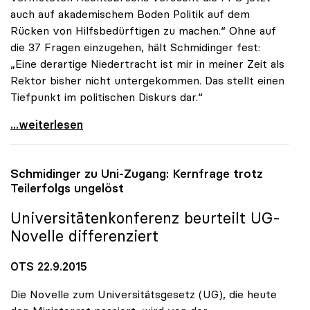
auch auf akademischem Boden Politik auf dem
Rücken von Hilfsbedürftigen zu machen.“ Ohne auf
die 37 Fragen einzugehen, hält Schmidinger fest:
„Eine derartige Niedertracht ist mir in meiner Zeit als
Rektor bisher nicht untergekommen. Das stellt einen
Tiefpunkt im politischen Diskurs dar.“
uniko zur FPÖ-Anfrage: „Asylthema wird
...weiterlesen
Schmidinger zu Uni-Zugang: Kernfrage trotz
Teilerfolgs ungelöst
Universitätenkonferenz beurteilt UG-
Novelle differenziert
OTS 22.9.2015
Die Novelle zum Universitätsgesetz (UG), die heute