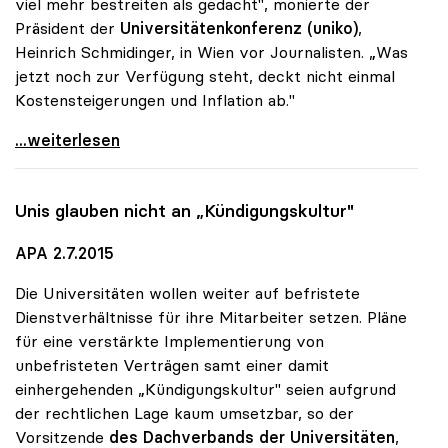
viel mehr bestreiten als gedacht", monierte der
Präsident der
Universitätenkonferenz (uniko)
,
Heinrich Schmidinger, in Wien vor Journalisten. „Was
jetzt noch zur Verfügung steht, deckt nicht einmal
Kostensteigerungen und Inflation ab."
Schmidinger: Uni-Zusatzmittel schrumpfen laufend
...weiterlesen
Unis glauben nicht an „Kündigungskultur"
APA 2.7.2015
Die Universitäten wollen weiter auf befristete
Dienstverhältnisse für ihre Mitarbeiter setzen. Pläne
für eine verstärkte Implementierung von
unbefristeten Verträgen samt einer damit
einhergehenden „Kündigungskultur" seien aufgrund
der rechtlichen Lage kaum umsetzbar, so der
Vorsitzende
des Dachverbands der Universitäten
,