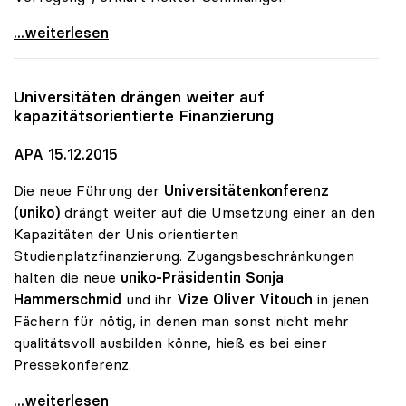
MORE-Projekt findet Zuspruch: 740 Studierende
...weiterlesen
Universitäten drängen weiter auf
kapazitätsorientierte Finanzierung
APA 15.12.2015
Die neue Führung der
Universitätenkonferenz
(uniko)
drängt weiter auf die Umsetzung einer an den
Kapazitäten der Unis orientierten
Studienplatzfinanzierung. Zugangsbeschränkungen
halten die neue
uniko-Präsidentin Sonja
Hammerschmid
und ihr
Vize Oliver Vitouch
in jenen
Fächern für nötig, in denen man sonst nicht mehr
qualitätsvoll ausbilden könne, hieß es bei einer
Pressekonferenz.
Universitäten drängen weiter auf
...weiterlesen