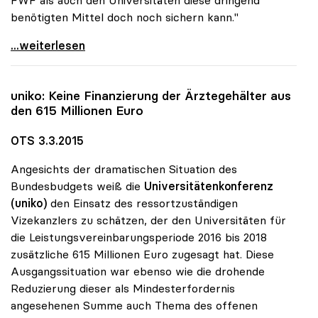
FWF als auch den Universitäten diese dringend
benötigten Mittel doch noch sichern kann."
uniko: Unverständnis für Reduktion der
...weiterlesen
uniko
: Keine Finanzierung der Ärztegehälter aus
den 615 Millionen Euro
OTS 3.3.2015
Angesichts der dramatischen Situation des
Bundesbudgets weiß die
Universitätenkonferenz
(uniko)
den Einsatz des ressortzuständigen
Vizekanzlers zu schätzen, der den Universitäten für
die Leistungsvereinbarungsperiode 2016 bis 2018
zusätzliche 615 Millionen Euro zugesagt hat. Diese
Ausgangssituation war ebenso wie die drohende
Reduzierung dieser als Mindesterfordernis
angesehenen Summe auch Thema des offenen