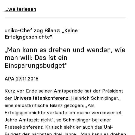
uniko: Universitätsentwicklungsplan zeigt nur
...weiterlesen
uniko
-Chef zog Bilanz: „Keine
Erfolgsgeschichte"
„Man kann es drehen und wenden, wie
man will: Das ist ein
Einsparungsbudget"
APA 27.11.2015
Kurz vor Ende seiner Amtsperiode hat der Präsident
der
Universitätenkonferenz,
Heinrich Schmidinger,
eine selbstkritische Bilanz gezogen: „Als
Erfolgsgeschichte verkaufe ich meine viereinviertel
Jahre Amtszeit nicht", so Schmidinger bei einer
Pressekonferenz. Kritisch sieht er auch das Uni-
Budget der nächsten drei Jahre: „Man kann es drehen