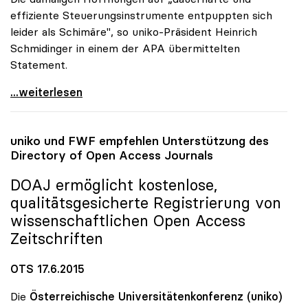
effiziente Steuerungsinstrumente entpuppten sich
leider als Schimäre", so uniko-Präsident Heinrich
Schmidinger in einem der APA übermittelten
Statement.
uniko-Kritik an „Fleckerlteppich\" bei Uni-Zugang
...weiterlesen
uniko
und FWF empfehlen Unterstützung des
Directory of Open Access Journals
DOAJ ermöglicht kostenlose,
qualitätsgesicherte Registrierung von
wissenschaftlichen Open Access
Zeitschriften
OTS 17.6.2015
Die
Österreichische Universitätenkonferenz (uniko)