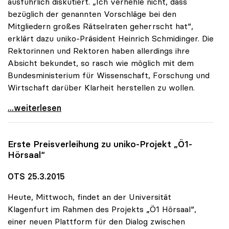
ausführlich diskutiert. „Ich verhehle nicht, dass
bezüglich der genannten Vorschläge bei den
Mitgliedern großes Rätselraten geherrscht hat“,
erklärt dazu uniko-Präsident Heinrich Schmidinger. Die
Rektorinnen und Rektoren haben allerdings ihre
Absicht bekundet, so rasch wie möglich mit dem
Bundesministerium für Wissenschaft, Forschung und
Wirtschaft darüber Klarheit herstellen zu wollen.
uniko: Rätselraten über Vorschläge für
...weiterlesen
Erste Preisverleihung zu
uniko
-Projekt „Ö1-
Hörsaal“
OTS 25.3.2015
Heute, Mittwoch, findet an der Universität
Klagenfurt im Rahmen des Projekts „Ö1 Hörsaal“,
einer neuen Plattform für den Dialog zwischen