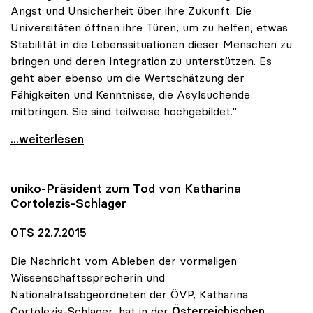
Angst und Unsicherheit über ihre Zukunft. Die
Universitäten öffnen ihre Türen, um zu helfen, etwas
Stabilität in die Lebenssituationen dieser Menschen zu
bringen und deren Integration zu unterstützen. Es
geht aber ebenso um die Wertschätzung der
Fähigkeiten und Kenntnisse, die Asylsuchende
mitbringen. Sie sind teilweise hochgebildet."
Asyl: Universitäten engagieren sich mit einer
...weiterlesen
uniko
-Präsident zum Tod von Katharina
Cortolezis-Schlager
OTS 22.7.2015
Die Nachricht vom Ableben der vormaligen
Wissenschaftssprecherin und
Nationalratsabgeordneten der ÖVP, Katharina
Cortolezis-Schlager, hat in der
Österreichischen