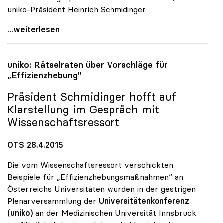
uniko-Präsident Heinrich Schmidinger.
uniko: Neuer Vergabemodus ändert nichts am
...weiterlesen
uniko
: Rätselraten über Vorschläge für
„Effizienzhebung"
Präsident Schmidinger hofft auf
Klarstellung im Gespräch mit
Wissenschaftsressort
OTS 28.4.2015
Die vom Wissenschaftsressort verschickten
Beispiele für „Effizienzhebungsmaßnahmen“ an
Österreichs Universitäten wurden in der gestrigen
Plenarversammlung der
Universitätenkonferenz
(uniko)
an der Medizinischen Universität Innsbruck