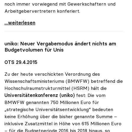
noch immer vorwiegend mit Gewerkschaftern und
Arbeitgebervertretern konferiert.
Unis sind „Magneten der Neuzuwanderung\"
...weiterlesen
uniko
: Neuer Vergabemodus ändert nichts am
Budgetvolumen für Unis
OTS 29.4.2015
Zu der heute verschickten Verordnung des
Wissenschaftsministeriums (BMWFW) betreffend die
Hochschulraumstrukturmittel (HSRM) hält die
Universitätenkonferenz (uniko)
fest: Die vom
BMWFW genannten 750 Millionen Euro für
„strategische Universitätsentwicklung“ bedeuten
keine Erhöhung über die bisher genannte Summe –
inklusive Zusatzmittel in Höhe von 615 Millionen Euro
– für die Budgetperiode 2016 bis 2018 hinaus, so