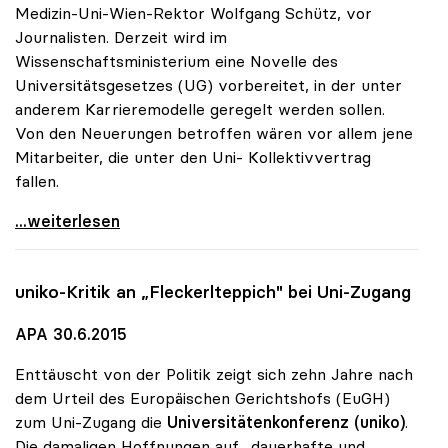
Medizin-Uni-Wien-Rektor Wolfgang Schütz, vor
Journalisten. Derzeit wird im
Wissenschaftsministerium eine Novelle des
Universitätsgesetzes (UG) vorbereitet, in der unter
anderem Karrieremodelle geregelt werden sollen.
Von den Neuerungen betroffen wären vor allem jene
Mitarbeiter, die unter den Uni- Kollektivvertrag
fallen.
Unis glauben nicht an „Kündigungskultur\"
...weiterlesen
uniko
-Kritik an „Fleckerlteppich" bei Uni-Zugang
APA 30.6.2015
Enttäuscht von der Politik zeigt sich zehn Jahre nach
dem Urteil des Europäischen Gerichtshofs (EuGH)
zum Uni-Zugang die
Universitätenkonferenz (uniko)
.
Die damaligen Hoffnungen auf „dauerhafte und