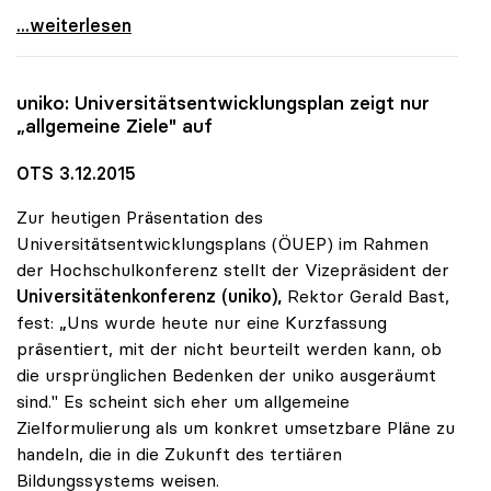
Sonja Hammerschmid zur Präsidentin der uniko
...weiterlesen
uniko
: Universitätsentwicklungsplan zeigt nur
„allgemeine Ziele" auf
OTS 3.12.2015
Zur heutigen Präsentation des
Universitätsentwicklungsplans (ÖUEP) im Rahmen
der Hochschulkonferenz stellt der Vizepräsident der
Universitätenkonferenz (uniko),
Rektor Gerald Bast,
fest: „Uns wurde heute nur eine Kurzfassung
präsentiert, mit der nicht beurteilt werden kann, ob
die ursprünglichen Bedenken der uniko ausgeräumt
sind." Es scheint sich eher um allgemeine
Zielformulierung als um konkret umsetzbare Pläne zu
handeln, die in die Zukunft des tertiären
Bildungssystems weisen.