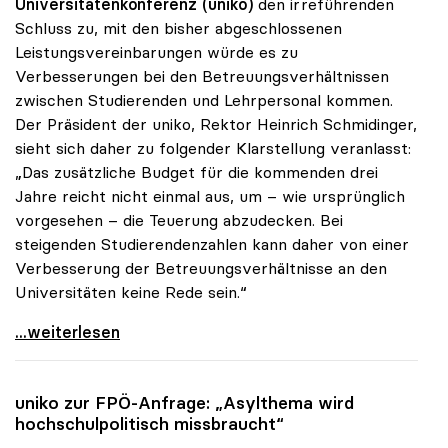
Universitätenkonferenz (uniko)
den irreführenden
Schluss zu, mit den bisher abgeschlossenen
Leistungsvereinbarungen würde es zu
Verbesserungen bei den Betreuungsverhältnissen
zwischen Studierenden und Lehrpersonal kommen.
Der Präsident der uniko, Rektor Heinrich Schmidinger,
sieht sich daher zu folgender Klarstellung veranlasst:
„Das zusätzliche Budget für die kommenden drei
Jahre reicht nicht einmal aus, um – wie ursprünglich
vorgesehen – die Teuerung abzudecken. Bei
steigenden Studierendenzahlen kann daher von einer
Verbesserung der Betreuungsverhältnisse an den
Universitäten keine Rede sein.“
Schmidinger: „Von besseren Betreuungsrelationen
...weiterlesen
uniko
zur FPÖ-Anfrage: „Asylthema wird
hochschulpolitisch missbraucht“