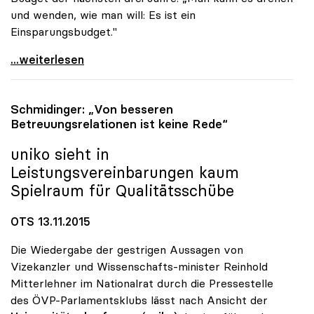
und wenden, wie man will: Es ist ein
Einsparungsbudget."
uniko-Chef zog Bilanz: „Keine Erfolgsgeschichte\"
...weiterlesen
Schmidinger: „Von besseren
Betreuungsrelationen ist keine Rede“
uniko
sieht in
Leistungsvereinbarungen kaum
Spielraum für Qualitätsschübe
OTS 13.11.2015
Die Wiedergabe der gestrigen Aussagen von
Vizekanzler und Wissenschafts-minister Reinhold
Mitterlehner im Nationalrat durch die Pressestelle
des ÖVP-Parlamentsklubs lässt nach Ansicht der