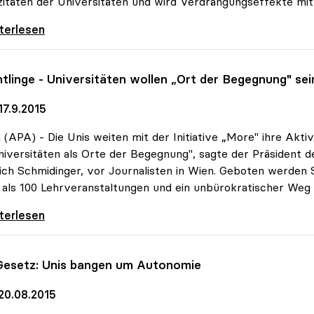
itäten der Universitäten und wird Verdrängungseffekte mit 
dinger zu Uni-Zugang: Kernfrage trotz
iterlesen
htlinge - Universitäten wollen „Ort der Begegnung" sei
17.9.2015
(APA) - Die Unis weiten mit der Initiative „More" ihre Aktiv
niversitäten als Orte der Begegnung", sagte der Präsident 
ich Schmidinger, vor Journalisten in Wien. Geboten werden 
als 100 Lehrveranstaltungen und ein unbürokratischer Weg a
tlinge - Universitäten wollen „Ort der
iterlesen
Gesetz: Unis bangen um Autonomie
20.08.2015