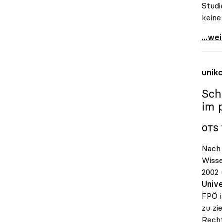
Studi
keine
Schmi
...we
unik
Sch
im 
OTS 
Nach 
Wisse
2002 
Unive
FPÖ i
zu zi
Recht