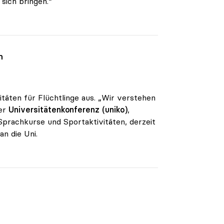
sich bringen.“
n
itäten für Flüchtlinge aus. „Wir verstehen
der
Universitätenkonferenz (uniko)
,
Sprachkurse und Sportaktivitäten, derzeit
n die Uni.