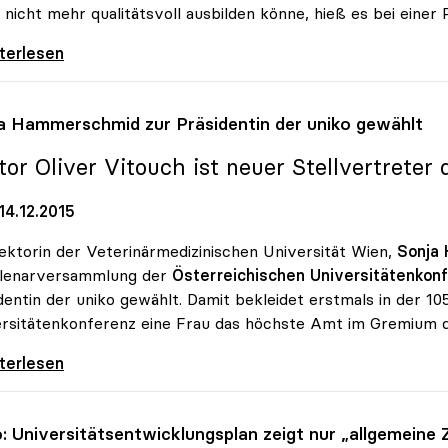
 nicht mehr qualitätsvoll ausbilden könne, hieß es bei einer
rsitäten drängen weiter auf
iterlesen
a Hammerschmid zur Präsidentin der
uniko
gewählt
tor Oliver Vitouch ist neuer Stellvertreter 
14.12.2015
ektorin der Veterinärmedizinischen Universität Wien,
Sonja
Plenarversammlung der
Österreichischen Universitätenkonf
dentin der uniko gewählt. Damit bekleidet erstmals in der 1
rsitätenkonferenz eine Frau das höchste Amt im Gremium de
 Hammerschmid zur Präsidentin der uniko
iterlesen
o
: Universitätsentwicklungsplan zeigt nur „allgemeine Z