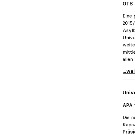
OTS 
Eine 
2015/
Asylb
Unive
weite
mittl
allen
MORE-
...we
Univ
APA 
Die 
Kapaz
Präs