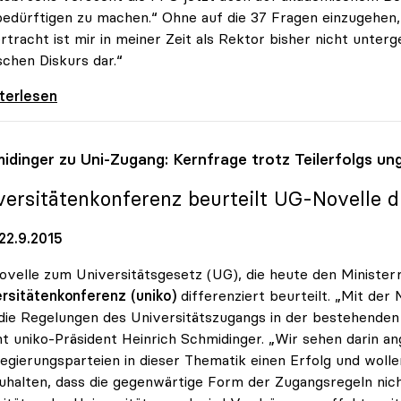
bedürftigen zu machen.“ Ohne auf die 37 Fragen einzugehen, 
rtracht ist mir in meiner Zeit als Rektor bisher nicht unter
ischen Diskurs dar.“
 zur FPÖ-Anfrage: „Asylthema wird
iterlesen
idinger zu Uni-Zugang: Kernfrage trotz Teilerfolgs un
versitätenkonferenz beurteilt UG-Novelle di
22.9.2015
ovelle zum Universitätsgesetz (UG), die heute den Ministerr
rsitätenkonferenz (uniko)
differenziert beurteilt. „Mit der
die Regelungen des Universitätszugangs in der bestehende
t uniko-Präsident Heinrich Schmidinger. „Wir sehen darin an
egierungsparteien in dieser Thematik einen Erfolg und woll
uhalten, dass die gegenwärtige Form der Zugangsregeln nicht 