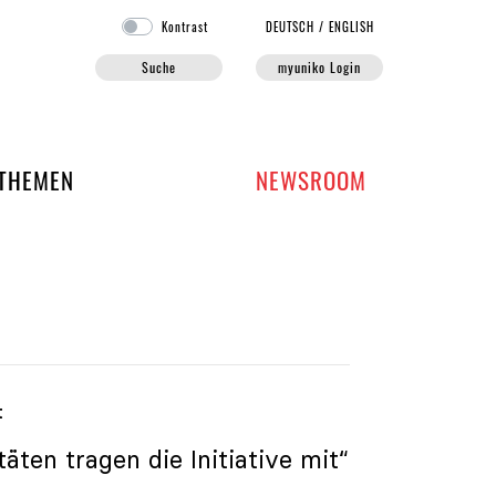
Kontrast
DE
UTSCH
/
EN
GLISH
Suche
myuniko Login
EN DER UNIKO
THEMEN
NEWSROOM
t
äten tragen die Initiative mit“