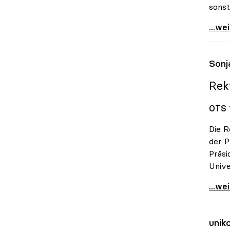
sonst
Unive
...we
Sonj
Rek
OTS 
Die R
der 
Präsi
Unive
Sonja
...we
unik