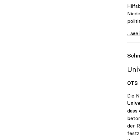
Hilfs
Niede
polit
uniko
...we
Schm
Uni
OTS 
Die N
Unive
dass 
beton
der R
festz