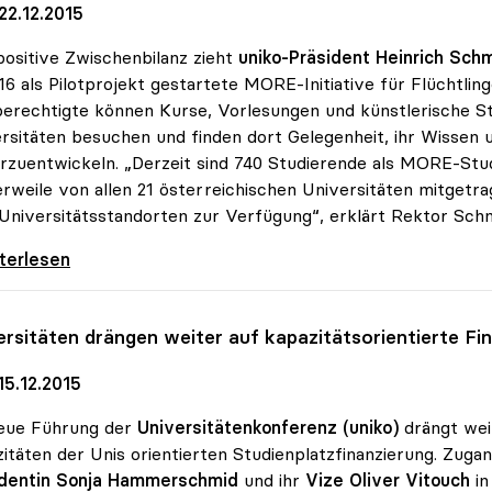
22.12.2015
positive Zwischenbilanz zieht
uniko-Präsident Heinrich Sch
16 als Pilotprojekt gestartete MORE-Initiative für Flüchtli
erechtigte können Kurse, Vorlesungen und künstlerische S
rsitäten besuchen und finden dort Gelegenheit, ihr Wissen 
rzuentwickeln. „Derzeit sind 740 Studierende als MORE-Studi
erweile von allen 21 österreichischen Universitäten mitgetr
 Universitätsstandorten zur Verfügung“, erklärt Rektor Schm
Projekt findet Zuspruch: 740 Studierende
iterlesen
ersitäten drängen weiter auf kapazitätsorientierte Fi
15.12.2015
neue Führung der
Universitätenkonferenz (uniko)
drängt wei
itäten der Unis orientierten Studienplatzfinanzierung. Zug
identin Sonja Hammerschmid
und ihr
Vize Oliver Vitouch
in