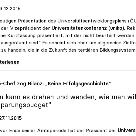
3.12.2015
eutigen Präsentation des Universitätsentwicklungsplans 
t der Vizepräsident der
Universitätenkonferenz (uniko),
Rekt
ine Kurzfassung präsentiert, mit der nicht beurteilt werden
 ausgeräumt sind." Es scheint sich eher um allgemeine Ziel
 zu handeln, die in die Zukunft des tertiären Bildungssystem
: Universitätsentwicklungsplan zeigt nur
iterlesen
o
-Chef zog Bilanz: „Keine Erfolgsgeschichte"
n kann es drehen und wenden, wie man will:
sparungsbudget"
7.11.2015
vor Ende seiner Amtsperiode hat der Präsident der
Univers