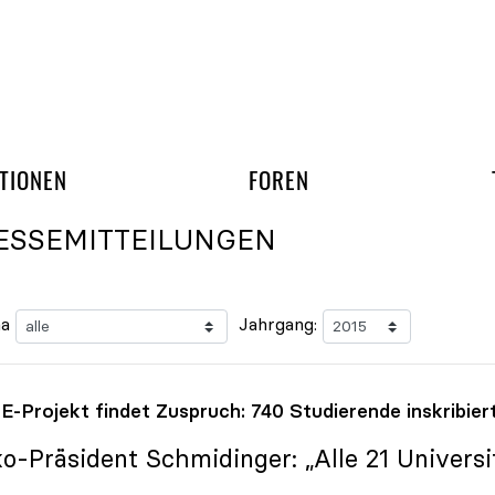
gation überspringen
UND ARBEITSGRUPP
TIONEN
FOREN
ESSEMITTEILUNGEN
a
Jahrgang:
-Projekt findet Zuspruch: 740 Studierende inskribier
ko
-Präsident Schmidinger: „Alle 21 Universit