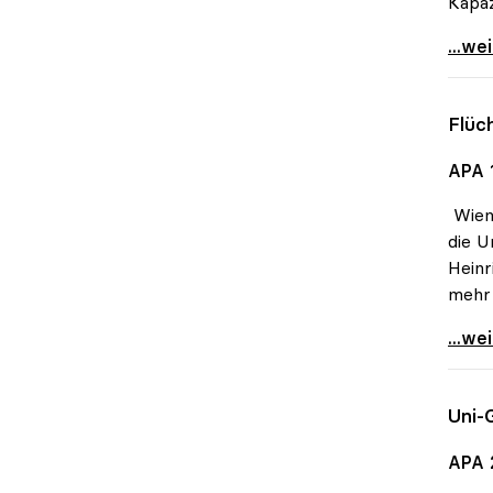
Kapaz
Schmi
...we
Flüc
APA 
Wien 
die U
Heinr
mehr 
Flüch
...we
Uni-
APA 