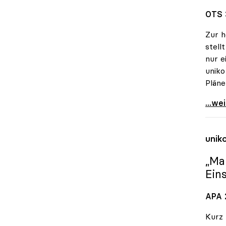
OTS 
Zur h
stell
nur e
uniko
Pläne
uniko
...we
unik
„Ma
Ein
APA 2
Kurz 