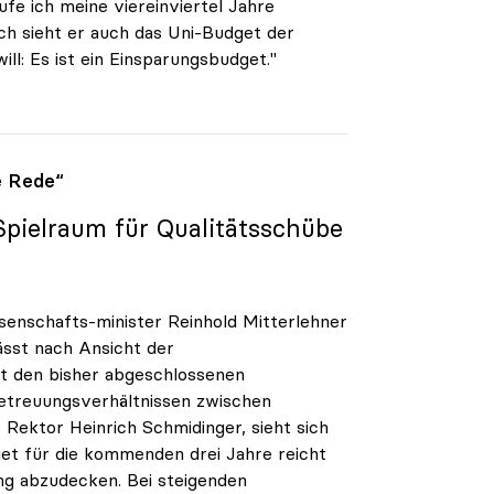
ufe ich meine viereinviertel Jahre
sch sieht er auch das Uni-Budget der
l: Es ist ein Einsparungsbudget."
e Rede“
Spielraum für Qualitätsschübe
enschafts-minister Reinhold Mitterlehner
ässt nach Ansicht der
it den bisher abgeschlossenen
etreuungsverhältnissen zwischen
Rektor Heinrich Schmidinger, sieht sich
get für die kommenden drei Jahre reicht
ng abzudecken. Bei steigenden