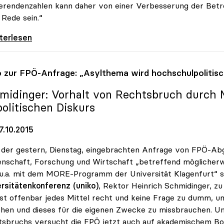
erendenzahlen kann daher von einer Verbesserung der Betr
 Rede sein.“
dinger: „Von besseren Betreuungsrelationen
iterlesen
o
zur FPÖ-Anfrage: „Asylthema wird hochschulpolitisc
midinger: Vorhalt von Rechtsbruch durch M
politischen Diskurs
7.10.2015
der gestern, Dienstag, eingebrachten Anfrage von FPÖ-Ab
nschaft, Forschung und Wirtschaft „betreffend möglicher
u.a. mit dem MORE-Programm der Universität Klagenfurt“ si
rsitätenkonferenz (uniko)
, Rektor Heinrich Schmidinger, z
st offenbar jedes Mittel recht und keine Frage zu dumm, 
ehen und dieses für die eigenen Zwecke zu missbrauchen. 
sbruchs versucht die FPÖ jetzt auch auf akademischem Bo