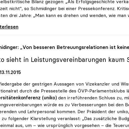
selbstkritische Bilanz gezogen: „Als Erfolgsgeschichte verka
eit nicht", so Schmidinger bei einer Pressekonferenz. Kriti
ten drei Jahre: „Man kann es drehen und wenden, wie man wil
-Chef zog Bilanz: „Keine Erfolgsgeschichte\"
iterlesen
idinger: „Von besseren Betreuungsrelationen ist kein
ko
sieht in Leistungsvereinbarungen kaum 
3.11.2015
iedergabe der gestrigen Aussagen von Vizekanzler und Wiss
tionalrat durch die Pressestelle des ÖVP-Parlamentsklubs l
rsitätenkonferenz (uniko)
den irreführenden Schluss zu, m
ungsvereinbarungen würde es zu Verbesserungen bei den B
erenden und Lehrpersonal kommen. Der Präsident der uniko, 
 zu folgender Klarstellung veranlasst: „Das zusätzliche Bud
 einmal aus, um – wie ursprünglich vorgesehen – die Teueru