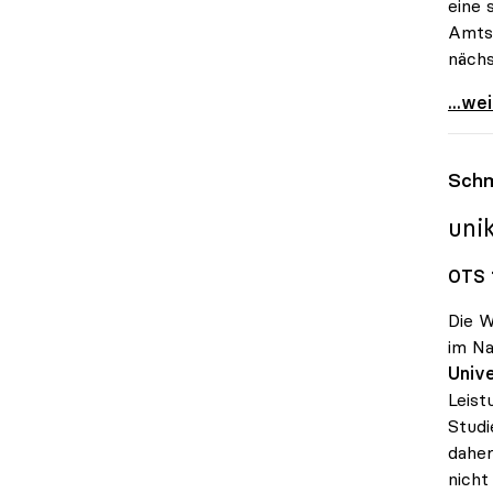
eine 
Amtsz
nächs
uniko
...we
Schm
uni
OTS 1
Die W
im Na
Unive
Leist
Studi
daher
nicht