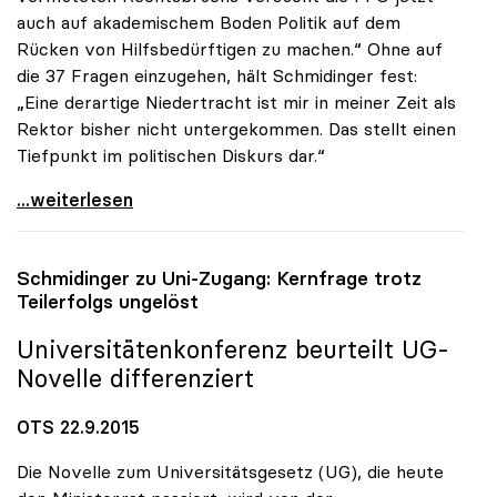
auch auf akademischem Boden Politik auf dem
Rücken von Hilfsbedürftigen zu machen.“ Ohne auf
die 37 Fragen einzugehen, hält Schmidinger fest:
„Eine derartige Niedertracht ist mir in meiner Zeit als
Rektor bisher nicht untergekommen. Das stellt einen
Tiefpunkt im politischen Diskurs dar.“
uniko zur FPÖ-Anfrage: „Asylthema wird
...weiterlesen
Schmidinger zu Uni-Zugang: Kernfrage trotz
Teilerfolgs ungelöst
Universitätenkonferenz beurteilt UG-
Novelle differenziert
OTS 22.9.2015
Die Novelle zum Universitätsgesetz (UG), die heute