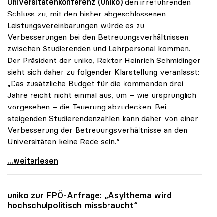
Universitätenkonferenz (uniko)
den irreführenden
Schluss zu, mit den bisher abgeschlossenen
Leistungsvereinbarungen würde es zu
Verbesserungen bei den Betreuungsverhältnissen
zwischen Studierenden und Lehrpersonal kommen.
Der Präsident der uniko, Rektor Heinrich Schmidinger,
sieht sich daher zu folgender Klarstellung veranlasst:
„Das zusätzliche Budget für die kommenden drei
Jahre reicht nicht einmal aus, um – wie ursprünglich
vorgesehen – die Teuerung abzudecken. Bei
steigenden Studierendenzahlen kann daher von einer
Verbesserung der Betreuungsverhältnisse an den
Universitäten keine Rede sein.“
Schmidinger: „Von besseren Betreuungsrelationen
...weiterlesen
uniko
zur FPÖ-Anfrage: „Asylthema wird
hochschulpolitisch missbraucht“