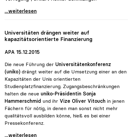
MORE-Projekt findet Zuspruch: 740 Studierende
...weiterlesen
Universitäten drängen weiter auf
kapazitätsorientierte Finanzierung
APA 15.12.2015
Die neue Führung der
Universitätenkonferenz
(uniko)
drängt weiter auf die Umsetzung einer an den
Kapazitäten der Unis orientierten
Studienplatzfinanzierung. Zugangsbeschränkungen
halten die neue
uniko-Präsidentin Sonja
Hammerschmid
und ihr
Vize Oliver Vitouch
in jenen
Fächern für nötig, in denen man sonst nicht mehr
qualitätsvoll ausbilden könne, hieß es bei einer
Pressekonferenz.
Universitäten drängen weiter auf
...weiterlesen