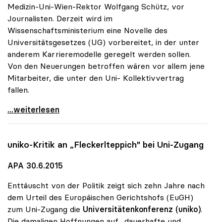
Medizin-Uni-Wien-Rektor Wolfgang Schütz, vor
Journalisten. Derzeit wird im
Wissenschaftsministerium eine Novelle des
Universitätsgesetzes (UG) vorbereitet, in der unter
anderem Karrieremodelle geregelt werden sollen.
Von den Neuerungen betroffen wären vor allem jene
Mitarbeiter, die unter den Uni- Kollektivvertrag
fallen.
Unis glauben nicht an „Kündigungskultur\"
...weiterlesen
uniko
-Kritik an „Fleckerlteppich" bei Uni-Zugang
APA 30.6.2015
Enttäuscht von der Politik zeigt sich zehn Jahre nach
dem Urteil des Europäischen Gerichtshofs (EuGH)
zum Uni-Zugang die
Universitätenkonferenz (uniko)
.
Die damaligen Hoffnungen auf „dauerhafte und