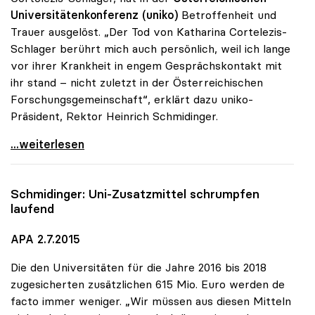
Universitätenkonferenz (uniko)
Betroffenheit und
Trauer ausgelöst. „Der Tod von Katharina Cortelezis-
Schlager berührt mich auch persönlich, weil ich lange
vor ihrer Krankheit in engem Gesprächskontakt mit
ihr stand – nicht zuletzt in der Österreichischen
Forschungsgemeinschaft“, erklärt dazu uniko-
Präsident, Rektor Heinrich Schmidinger.
uniko-Präsident zum Tod von Katharina
...weiterlesen
Schmidinger: Uni-Zusatzmittel schrumpfen
laufend
APA 2.7.2015
Die den Universitäten für die Jahre 2016 bis 2018
zugesicherten zusätzlichen 615 Mio. Euro werden de
facto immer weniger. „Wir müssen aus diesen Mitteln