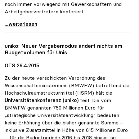
noch immer vorwiegend mit Gewerkschaftern und
Arbeitgebervertretern konferiert.
Unis sind „Magneten der Neuzuwanderung\"
...weiterlesen
uniko
: Neuer Vergabemodus ändert nichts am
Budgetvolumen für Unis
OTS 29.4.2015
Zu der heute verschickten Verordnung des
Wissenschaftsministeriums (BMWFW) betreffend die
Hochschulraumstrukturmittel (HSRM) hält die
Universitätenkonferenz (uniko)
fest: Die vom
BMWFW genannten 750 Millionen Euro für
„strategische Universitätsentwicklung“ bedeuten
keine Erhöhung über die bisher genannte Summe –
inklusive Zusatzmittel in Höhe von 615 Millionen Euro
– für die Budgetperiode 2016 bis 2018 hinaus, so