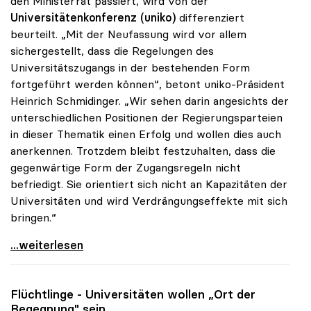
den Ministerrat passiert, wird von der
Universitätenkonferenz (uniko)
differenziert
beurteilt. „Mit der Neufassung wird vor allem
sichergestellt, dass die Regelungen des
Universitätszugangs in der bestehenden Form
fortgeführt werden können“, betont uniko-Präsident
Heinrich Schmidinger. „Wir sehen darin angesichts der
unterschiedlichen Positionen der Regierungsparteien
in dieser Thematik einen Erfolg und wollen dies auch
anerkennen. Trotzdem bleibt festzuhalten, dass die
gegenwärtige Form der Zugangsregeln nicht
befriedigt. Sie orientiert sich nicht an Kapazitäten der
Universitäten und wird Verdrängungseffekte mit sich
bringen.“
Schmidinger zu Uni-Zugang: Kernfrage trotz
...weiterlesen
Flüchtlinge - Universitäten wollen „Ort der
Begegnung" sein