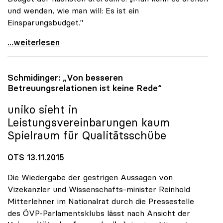
und wenden, wie man will: Es ist ein
Einsparungsbudget."
uniko-Chef zog Bilanz: „Keine Erfolgsgeschichte\"
...weiterlesen
Schmidinger: „Von besseren
Betreuungsrelationen ist keine Rede“
uniko
sieht in
Leistungsvereinbarungen kaum
Spielraum für Qualitätsschübe
OTS 13.11.2015
Die Wiedergabe der gestrigen Aussagen von
Vizekanzler und Wissenschafts-minister Reinhold
Mitterlehner im Nationalrat durch die Pressestelle
des ÖVP-Parlamentsklubs lässt nach Ansicht der