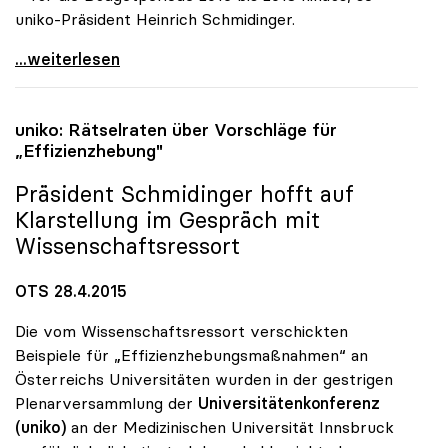
uniko-Präsident Heinrich Schmidinger.
uniko: Neuer Vergabemodus ändert nichts am
...weiterlesen
uniko
: Rätselraten über Vorschläge für
„Effizienzhebung"
Präsident Schmidinger hofft auf
Klarstellung im Gespräch mit
Wissenschaftsressort
OTS 28.4.2015
Die vom Wissenschaftsressort verschickten
Beispiele für „Effizienzhebungsmaßnahmen“ an
Österreichs Universitäten wurden in der gestrigen
Plenarversammlung der
Universitätenkonferenz
(uniko)
an der Medizinischen Universität Innsbruck