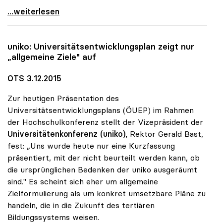
Sonja Hammerschmid zur Präsidentin der uniko
...weiterlesen
uniko
: Universitätsentwicklungsplan zeigt nur
„allgemeine Ziele" auf
OTS 3.12.2015
Zur heutigen Präsentation des
Universitätsentwicklungsplans (ÖUEP) im Rahmen
der Hochschulkonferenz stellt der Vizepräsident der
Universitätenkonferenz (uniko),
Rektor Gerald Bast,
fest: „Uns wurde heute nur eine Kurzfassung
präsentiert, mit der nicht beurteilt werden kann, ob
die ursprünglichen Bedenken der uniko ausgeräumt
sind." Es scheint sich eher um allgemeine
Zielformulierung als um konkret umsetzbare Pläne zu
handeln, die in die Zukunft des tertiären
Bildungssystems weisen.