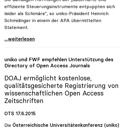
effiziente Steuerungsinstrumente entpuppten sich
leider als Schimäre", so uniko-Präsident Heinrich
Schmidinger in einem der APA übermittelten
Statement.
uniko-Kritik an „Fleckerlteppich\" bei Uni-Zugang
...weiterlesen
uniko
und FWF empfehlen Unterstützung des
Directory of Open Access Journals
DOAJ ermöglicht kostenlose,
qualitätsgesicherte Registrierung von
wissenschaftlichen Open Access
Zeitschriften
OTS 17.6.2015
Die
Österreichische Universitätenkonferenz (uniko)