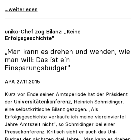
uniko: Universitätsentwicklungsplan zeigt nur
...weiterlesen
uniko
-Chef zog Bilanz: „Keine
Erfolgsgeschichte"
„Man kann es drehen und wenden, wie
man will: Das ist ein
Einsparungsbudget"
APA 27.11.2015
Kurz vor Ende seiner Amtsperiode hat der Präsident
der
Universitätenkonferenz,
Heinrich Schmidinger,
eine selbstkritische Bilanz gezogen: „Als
Erfolgsgeschichte verkaufe ich meine viereinviertel
Jahre Amtszeit nicht", so Schmidinger bei einer
Pressekonferenz. Kritisch sieht er auch das Uni-
Budget der nächsten drei Jahre: „Man kann es drehen