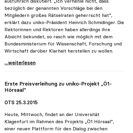
ausführlich diskutiert. „Ich verhehle nicht, dass
bezüglich der genannten Vorschläge bei den
Mitgliedern großes Rätselraten geherrscht hat“,
erklärt dazu uniko-Präsident Heinrich Schmidinger. Die
Rektorinnen und Rektoren haben allerdings ihre
Absicht bekundet, so rasch wie möglich mit dem
Bundesministerium für Wissenschaft, Forschung und
Wirtschaft darüber Klarheit herstellen zu wollen.
uniko: Rätselraten über Vorschläge für
...weiterlesen
Erste Preisverleihung zu
uniko
-Projekt „Ö1-
Hörsaal“
OTS 25.3.2015
Heute, Mittwoch, findet an der Universität
Klagenfurt im Rahmen des Projekts „Ö1 Hörsaal“,
einer neuen Plattform für den Dialog zwischen