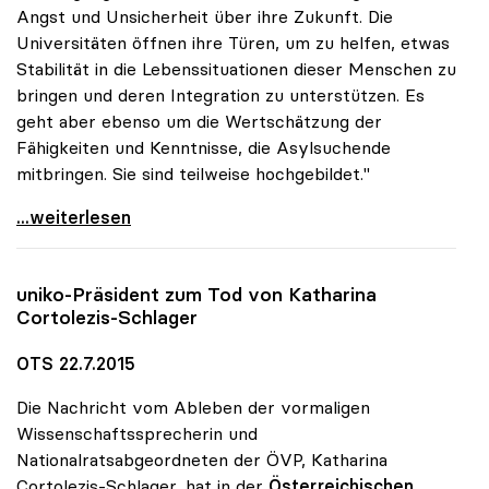
Angst und Unsicherheit über ihre Zukunft. Die
Universitäten öffnen ihre Türen, um zu helfen, etwas
Stabilität in die Lebenssituationen dieser Menschen zu
bringen und deren Integration zu unterstützen. Es
geht aber ebenso um die Wertschätzung der
Fähigkeiten und Kenntnisse, die Asylsuchende
mitbringen. Sie sind teilweise hochgebildet."
Asyl: Universitäten engagieren sich mit einer
...weiterlesen
uniko
-Präsident zum Tod von Katharina
Cortolezis-Schlager
OTS 22.7.2015
Die Nachricht vom Ableben der vormaligen
Wissenschaftssprecherin und
Nationalratsabgeordneten der ÖVP, Katharina
Cortolezis-Schlager, hat in der
Österreichischen