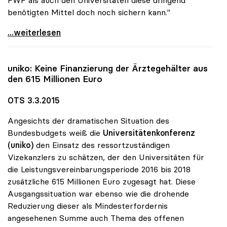
FWF als auch den Universitäten diese dringend
benötigten Mittel doch noch sichern kann."
uniko: Unverständnis für Reduktion der
...weiterlesen
uniko
: Keine Finanzierung der Ärztegehälter aus
den 615 Millionen Euro
OTS 3.3.2015
Angesichts der dramatischen Situation des
Bundesbudgets weiß die
Universitätenkonferenz
(uniko)
den Einsatz des ressortzuständigen
Vizekanzlers zu schätzen, der den Universitäten für
die Leistungsvereinbarungsperiode 2016 bis 2018
zusätzliche 615 Millionen Euro zugesagt hat. Diese
Ausgangssituation war ebenso wie die drohende
Reduzierung dieser als Mindesterfordernis
angesehenen Summe auch Thema des offenen