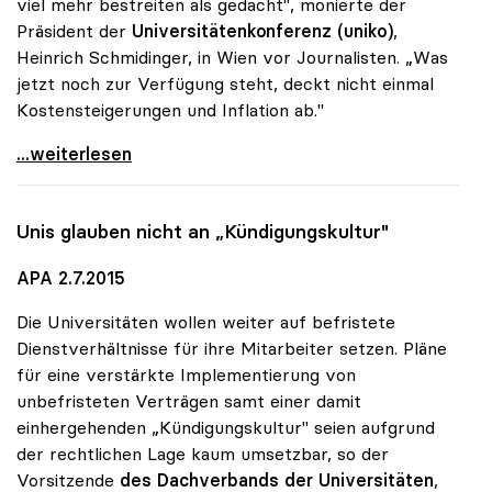
viel mehr bestreiten als gedacht", monierte der
Präsident der
Universitätenkonferenz (uniko)
,
Heinrich Schmidinger, in Wien vor Journalisten. „Was
jetzt noch zur Verfügung steht, deckt nicht einmal
Kostensteigerungen und Inflation ab."
Schmidinger: Uni-Zusatzmittel schrumpfen laufend
...weiterlesen
Unis glauben nicht an „Kündigungskultur"
APA 2.7.2015
Die Universitäten wollen weiter auf befristete
Dienstverhältnisse für ihre Mitarbeiter setzen. Pläne
für eine verstärkte Implementierung von
unbefristeten Verträgen samt einer damit
einhergehenden „Kündigungskultur" seien aufgrund
der rechtlichen Lage kaum umsetzbar, so der
Vorsitzende
des Dachverbands der Universitäten
,