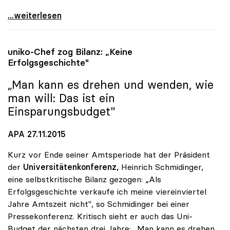
uniko: Universitätsentwicklungsplan zeigt nur
...weiterlesen
uniko
-Chef zog Bilanz: „Keine
Erfolgsgeschichte"
„Man kann es drehen und wenden, wie
man will: Das ist ein
Einsparungsbudget"
APA 27.11.2015
Kurz vor Ende seiner Amtsperiode hat der Präsident
der
Universitätenkonferenz,
Heinrich Schmidinger,
eine selbstkritische Bilanz gezogen: „Als
Erfolgsgeschichte verkaufe ich meine viereinviertel
Jahre Amtszeit nicht", so Schmidinger bei einer
Pressekonferenz. Kritisch sieht er auch das Uni-
Budget der nächsten drei Jahre: „Man kann es drehen