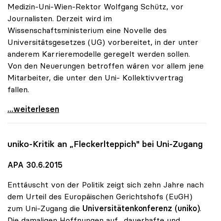
Medizin-Uni-Wien-Rektor Wolfgang Schütz, vor
Journalisten. Derzeit wird im
Wissenschaftsministerium eine Novelle des
Universitätsgesetzes (UG) vorbereitet, in der unter
anderem Karrieremodelle geregelt werden sollen.
Von den Neuerungen betroffen wären vor allem jene
Mitarbeiter, die unter den Uni- Kollektivvertrag
fallen.
Unis glauben nicht an „Kündigungskultur\"
...weiterlesen
uniko
-Kritik an „Fleckerlteppich" bei Uni-Zugang
APA 30.6.2015
Enttäuscht von der Politik zeigt sich zehn Jahre nach
dem Urteil des Europäischen Gerichtshofs (EuGH)
zum Uni-Zugang die
Universitätenkonferenz (uniko)
.
Die damaligen Hoffnungen auf „dauerhafte und