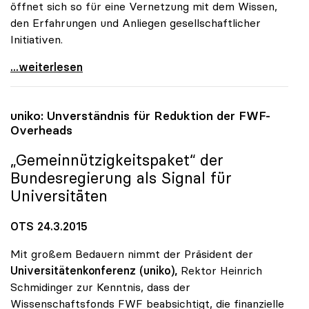
öffnet sich so für eine Vernetzung mit dem Wissen,
den Erfahrungen und Anliegen gesellschaftlicher
Initiativen.
Erste Preisverleihung zu uniko-Projekt
...weiterlesen
uniko
: Unverständnis für Reduktion der FWF-
Overheads
„Gemeinnützigkeitspaket“ der
Bundesregierung als Signal für
Universitäten
OTS 24.3.2015
Mit großem Bedauern nimmt der Präsident der
Universitätenkonferenz (uniko),
Rektor Heinrich
Schmidinger zur Kenntnis, dass der
Wissenschaftsfonds FWF beabsichtigt, die finanzielle