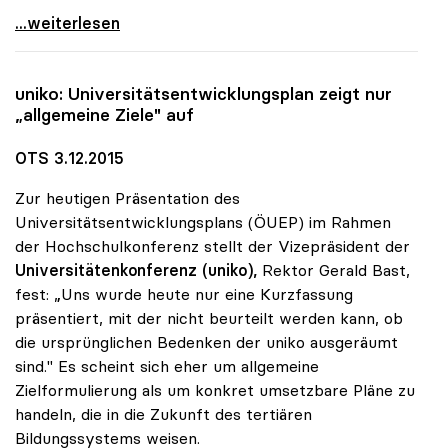
Sonja Hammerschmid zur Präsidentin der uniko
...weiterlesen
uniko
: Universitätsentwicklungsplan zeigt nur
„allgemeine Ziele" auf
OTS 3.12.2015
Zur heutigen Präsentation des
Universitätsentwicklungsplans (ÖUEP) im Rahmen
der Hochschulkonferenz stellt der Vizepräsident der
Universitätenkonferenz (uniko),
Rektor Gerald Bast,
fest: „Uns wurde heute nur eine Kurzfassung
präsentiert, mit der nicht beurteilt werden kann, ob
die ursprünglichen Bedenken der uniko ausgeräumt
sind." Es scheint sich eher um allgemeine
Zielformulierung als um konkret umsetzbare Pläne zu
handeln, die in die Zukunft des tertiären
Bildungssystems weisen.