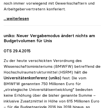
noch immer vorwiegend mit Gewerkschaftern und
Arbeitgebervertretern konferiert.
Unis sind „Magneten der Neuzuwanderung\"
...weiterlesen
uniko
: Neuer Vergabemodus ändert nichts am
Budgetvolumen für Unis
OTS 29.4.2015
Zu der heute verschickten Verordnung des
Wissenschaftsministeriums (BMWFW) betreffend die
Hochschulraumstrukturmittel (HSRM) hält die
Universitätenkonferenz (uniko)
fest: Die vom
BMWFW genannten 750 Millionen Euro für
„strategische Universitätsentwicklung“ bedeuten
keine Erhöhung über die bisher genannte Summe –
inklusive Zusatzmittel in Höhe von 615 Millionen Euro
– für die Budgetperiode 2016 bis 2018 hinaus, so