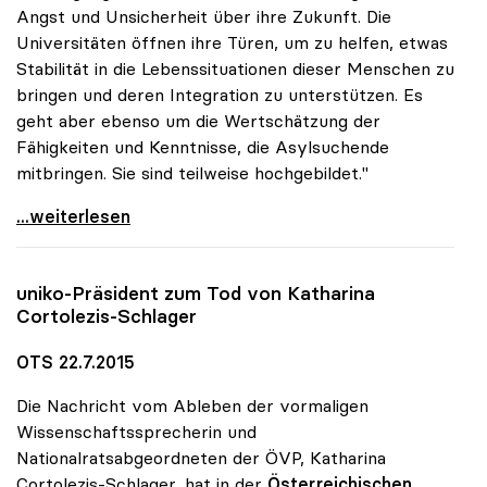
Angst und Unsicherheit über ihre Zukunft. Die
Universitäten öffnen ihre Türen, um zu helfen, etwas
Stabilität in die Lebenssituationen dieser Menschen zu
bringen und deren Integration zu unterstützen. Es
geht aber ebenso um die Wertschätzung der
Fähigkeiten und Kenntnisse, die Asylsuchende
mitbringen. Sie sind teilweise hochgebildet."
Asyl: Universitäten engagieren sich mit einer
...weiterlesen
uniko
-Präsident zum Tod von Katharina
Cortolezis-Schlager
OTS 22.7.2015
Die Nachricht vom Ableben der vormaligen
Wissenschaftssprecherin und
Nationalratsabgeordneten der ÖVP, Katharina
Cortolezis-Schlager, hat in der
Österreichischen