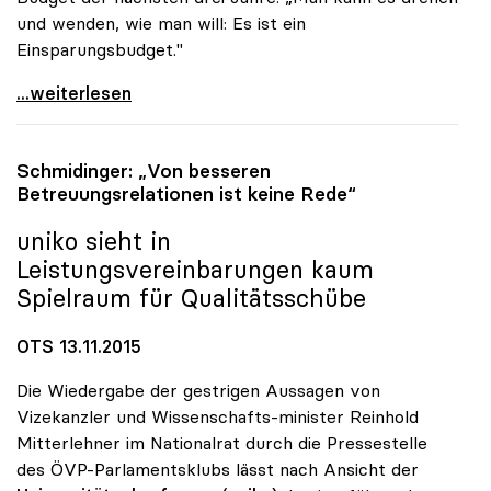
und wenden, wie man will: Es ist ein
Einsparungsbudget."
uniko-Chef zog Bilanz: „Keine Erfolgsgeschichte\"
...weiterlesen
Schmidinger: „Von besseren
Betreuungsrelationen ist keine Rede“
uniko
sieht in
Leistungsvereinbarungen kaum
Spielraum für Qualitätsschübe
OTS 13.11.2015
Die Wiedergabe der gestrigen Aussagen von
Vizekanzler und Wissenschafts-minister Reinhold
Mitterlehner im Nationalrat durch die Pressestelle
des ÖVP-Parlamentsklubs lässt nach Ansicht der