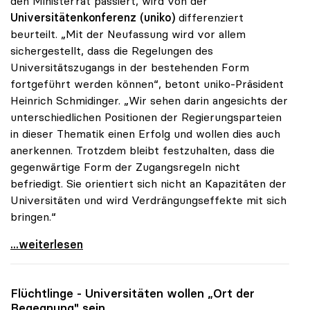
den Ministerrat passiert, wird von der
Universitätenkonferenz (uniko)
differenziert
beurteilt. „Mit der Neufassung wird vor allem
sichergestellt, dass die Regelungen des
Universitätszugangs in der bestehenden Form
fortgeführt werden können“, betont uniko-Präsident
Heinrich Schmidinger. „Wir sehen darin angesichts der
unterschiedlichen Positionen der Regierungsparteien
in dieser Thematik einen Erfolg und wollen dies auch
anerkennen. Trotzdem bleibt festzuhalten, dass die
gegenwärtige Form der Zugangsregeln nicht
befriedigt. Sie orientiert sich nicht an Kapazitäten der
Universitäten und wird Verdrängungseffekte mit sich
bringen.“
Schmidinger zu Uni-Zugang: Kernfrage trotz
...weiterlesen
Flüchtlinge - Universitäten wollen „Ort der
Begegnung" sein