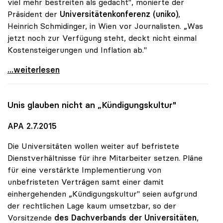
viel mehr bestreiten als gedacht", monierte der
Präsident der
Universitätenkonferenz (uniko)
,
Heinrich Schmidinger, in Wien vor Journalisten. „Was
jetzt noch zur Verfügung steht, deckt nicht einmal
Kostensteigerungen und Inflation ab."
Schmidinger: Uni-Zusatzmittel schrumpfen laufend
...weiterlesen
Unis glauben nicht an „Kündigungskultur"
APA 2.7.2015
Die Universitäten wollen weiter auf befristete
Dienstverhältnisse für ihre Mitarbeiter setzen. Pläne
für eine verstärkte Implementierung von
unbefristeten Verträgen samt einer damit
einhergehenden „Kündigungskultur" seien aufgrund
der rechtlichen Lage kaum umsetzbar, so der
Vorsitzende
des Dachverbands der Universitäten
,