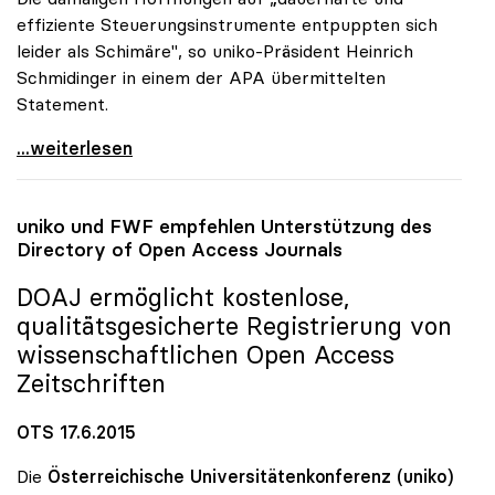
effiziente Steuerungsinstrumente entpuppten sich
leider als Schimäre", so uniko-Präsident Heinrich
Schmidinger in einem der APA übermittelten
Statement.
uniko-Kritik an „Fleckerlteppich\" bei Uni-Zugang
...weiterlesen
uniko
und FWF empfehlen Unterstützung des
Directory of Open Access Journals
DOAJ ermöglicht kostenlose,
qualitätsgesicherte Registrierung von
wissenschaftlichen Open Access
Zeitschriften
OTS 17.6.2015
Die
Österreichische Universitätenkonferenz (uniko)