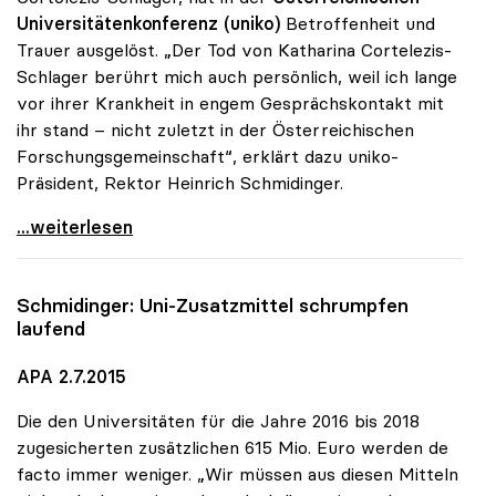
Universitätenkonferenz (uniko)
Betroffenheit und
Trauer ausgelöst. „Der Tod von Katharina Cortelezis-
Schlager berührt mich auch persönlich, weil ich lange
vor ihrer Krankheit in engem Gesprächskontakt mit
ihr stand – nicht zuletzt in der Österreichischen
Forschungsgemeinschaft“, erklärt dazu uniko-
Präsident, Rektor Heinrich Schmidinger.
uniko-Präsident zum Tod von Katharina
...weiterlesen
Schmidinger: Uni-Zusatzmittel schrumpfen
laufend
APA 2.7.2015
Die den Universitäten für die Jahre 2016 bis 2018
zugesicherten zusätzlichen 615 Mio. Euro werden de
facto immer weniger. „Wir müssen aus diesen Mitteln