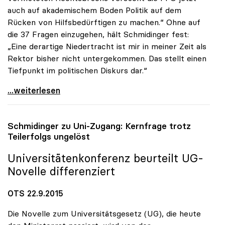
auch auf akademischem Boden Politik auf dem
Rücken von Hilfsbedürftigen zu machen.“ Ohne auf
die 37 Fragen einzugehen, hält Schmidinger fest:
„Eine derartige Niedertracht ist mir in meiner Zeit als
Rektor bisher nicht untergekommen. Das stellt einen
Tiefpunkt im politischen Diskurs dar.“
uniko zur FPÖ-Anfrage: „Asylthema wird
...weiterlesen
Schmidinger zu Uni-Zugang: Kernfrage trotz
Teilerfolgs ungelöst
Universitätenkonferenz beurteilt UG-
Novelle differenziert
OTS 22.9.2015
Die Novelle zum Universitätsgesetz (UG), die heute