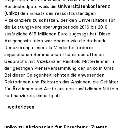
Bundesbudgets weiß die
Universitätenkonferenz
(uniko)
den Einsatz des ressortzuständigen
Vizekanzlers zu schätzen, der den Universitäten für
die Leistungsvereinbarungsperiode 2016 bis 2018
zusätzliche 615 Millionen Euro zugesagt hat. Diese
Ausgangssituation war ebenso wie die drohende
Reduzierung dieser als Mindesterfordernis
angesehenen Summe auch Thema des offenen
Gesprächs mit Vizekanzler Reinhold Mitterlehner in
der gestrigen Plenarversammlung der uniko in Graz.
Bei dieser Gelegenheit lehnten die anwesenden
Rektorinnen und Rektoren das Ansinnen, die Gehälter
für Ärztinnen und Ärzte aus den zusätzlichen Mitteln
zu finanzieren, einhellig ab.
uniko: Keine Finanzierung der Ärztegehälter aus
...weiterlesen
uniko
zu Aktionsplan für Forschung: Zuerst