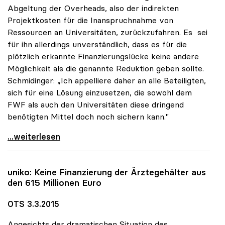
Abgeltung der Overheads, also der indirekten
Projektkosten für die Inanspruchnahme von
Ressourcen an Universitäten, zurückzufahren. Es sei
für ihn allerdings unverständlich, dass es für die
plötzlich erkannte Finanzierungslücke keine andere
Möglichkeit als die genannte Reduktion geben sollte.
Schmidinger: „Ich appelliere daher an alle Beteiligten,
sich für eine Lösung einzusetzen, die sowohl dem
FWF als auch den Universitäten diese dringend
benötigten Mittel doch noch sichern kann."
uniko: Unverständnis für Reduktion der
...weiterlesen
uniko
: Keine Finanzierung der Ärztegehälter aus
den 615 Millionen Euro
OTS 3.3.2015
Angesichts der dramatischen Situation des