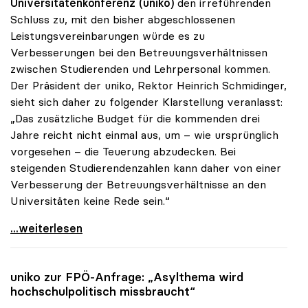
Universitätenkonferenz (uniko)
den irreführenden
Schluss zu, mit den bisher abgeschlossenen
Leistungsvereinbarungen würde es zu
Verbesserungen bei den Betreuungsverhältnissen
zwischen Studierenden und Lehrpersonal kommen.
Der Präsident der uniko, Rektor Heinrich Schmidinger,
sieht sich daher zu folgender Klarstellung veranlasst:
„Das zusätzliche Budget für die kommenden drei
Jahre reicht nicht einmal aus, um – wie ursprünglich
vorgesehen – die Teuerung abzudecken. Bei
steigenden Studierendenzahlen kann daher von einer
Verbesserung der Betreuungsverhältnisse an den
Universitäten keine Rede sein.“
Schmidinger: „Von besseren Betreuungsrelationen
...weiterlesen
uniko
zur FPÖ-Anfrage: „Asylthema wird
hochschulpolitisch missbraucht“