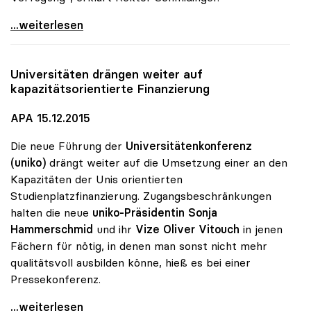
MORE-Projekt findet Zuspruch: 740 Studierende
...weiterlesen
Universitäten drängen weiter auf
kapazitätsorientierte Finanzierung
APA 15.12.2015
Die neue Führung der
Universitätenkonferenz
(uniko)
drängt weiter auf die Umsetzung einer an den
Kapazitäten der Unis orientierten
Studienplatzfinanzierung. Zugangsbeschränkungen
halten die neue
uniko-Präsidentin Sonja
Hammerschmid
und ihr
Vize Oliver Vitouch
in jenen
Fächern für nötig, in denen man sonst nicht mehr
qualitätsvoll ausbilden könne, hieß es bei einer
Pressekonferenz.
Universitäten drängen weiter auf
...weiterlesen