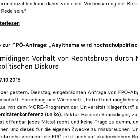
erendenzahlen kann daher von einer Verbesserung der Betr
 Rede sein.“
dinger: „Von besseren Betreuungsrelationen
iterlesen
o
zur FPÖ-Anfrage: „Asylthema wird hochschulpolitisc
midinger: Vorhalt von Rechtsbruch durch M
politischen Diskurs
7.10.2015
der gestern, Dienstag, eingebrachten Anfrage von FPÖ-Ab
nschaft, Forschung und Wirtschaft „betreffend möglicher
u.a. mit dem MORE-Programm der Universität Klagenfurt“ si
rsitätenkonferenz (uniko)
, Rektor Heinrich Schmidinger, z
st offenbar jedes Mittel recht und keine Frage zu dumm, 
ehen und dieses für die eigenen Zwecke zu missbrauchen. 
sbruchs versucht die FPÖ jetzt auch auf akademischem Bo