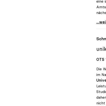
eine 
Amtsz
nächs
uniko
...we
Schm
uni
OTS 1
Die W
im Na
Unive
Leist
Studi
daher
nicht