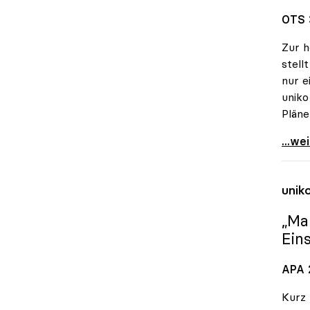
OTS 
Zur h
stell
nur e
uniko
Pläne
uniko
...we
unik
„Ma
Ein
APA 2
Kurz 