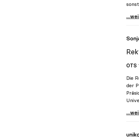
sonst
Unive
...we
Sonj
Rek
OTS 
Die R
der 
Präsi
Unive
Sonja
...we
unik