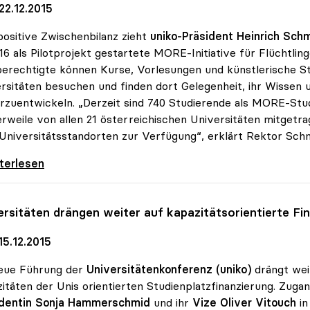
22.12.2015
positive Zwischenbilanz zieht
uniko-Präsident Heinrich Sch
16 als Pilotprojekt gestartete MORE-Initiative für Flüchtli
erechtigte können Kurse, Vorlesungen und künstlerische S
rsitäten besuchen und finden dort Gelegenheit, ihr Wissen 
rzuentwickeln. „Derzeit sind 740 Studierende als MORE-Studi
erweile von allen 21 österreichischen Universitäten mitgetr
 Universitätsstandorten zur Verfügung“, erklärt Rektor Schm
Projekt findet Zuspruch: 740 Studierende
iterlesen
ersitäten drängen weiter auf kapazitätsorientierte Fi
15.12.2015
neue Führung der
Universitätenkonferenz (uniko)
drängt wei
itäten der Unis orientierten Studienplatzfinanzierung. Zug
identin Sonja Hammerschmid
und ihr
Vize Oliver Vitouch
in