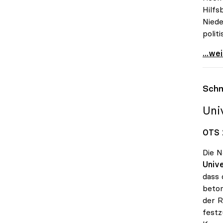
Hilfs
Niede
polit
uniko
...we
Schm
Uni
OTS 
Die N
Unive
dass 
beton
der R
festz