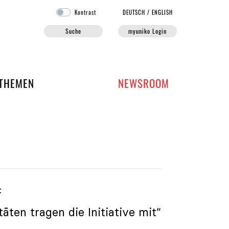
Kontrast
DE
UTSCH
/
EN
GLISH
Suche
myuniko Login
EN DER UNIKO
THEMEN
NEWSROOM
t
äten tragen die Initiative mit“