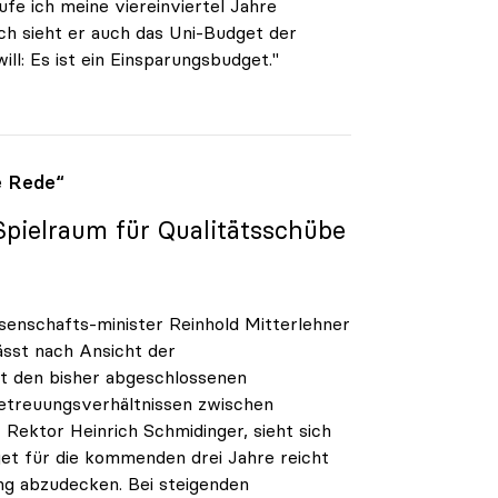
ufe ich meine viereinviertel Jahre
sch sieht er auch das Uni-Budget der
l: Es ist ein Einsparungsbudget."
e Rede“
Spielraum für Qualitätsschübe
enschafts-minister Reinhold Mitterlehner
ässt nach Ansicht der
it den bisher abgeschlossenen
etreuungsverhältnissen zwischen
Rektor Heinrich Schmidinger, sieht sich
get für die kommenden drei Jahre reicht
ng abzudecken. Bei steigenden