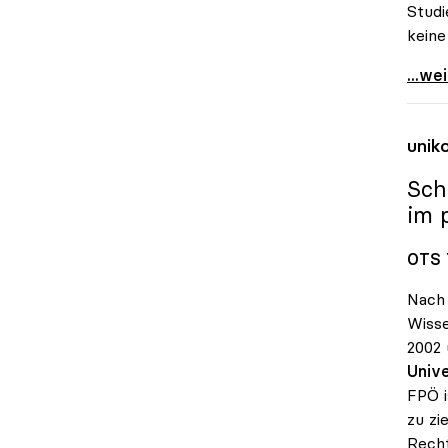
Studi
keine
Schmi
...we
unik
Sch
im 
OTS 
Nach 
Wisse
2002 
Unive
FPÖ i
zu zi
Recht