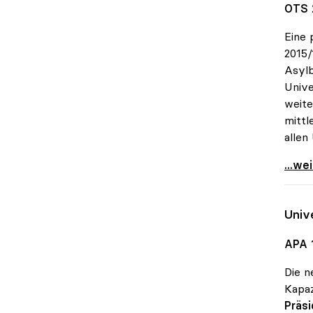
OTS 
Eine 
2015/
Asylb
Unive
weite
mittl
allen
MORE-
...we
Univ
APA 
Die 
Kapaz
Präs