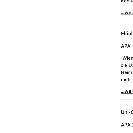
Kapaz
Schmi
...we
Flüc
APA 
Wien 
die U
Heinr
mehr 
Flüch
...we
Uni-
APA 