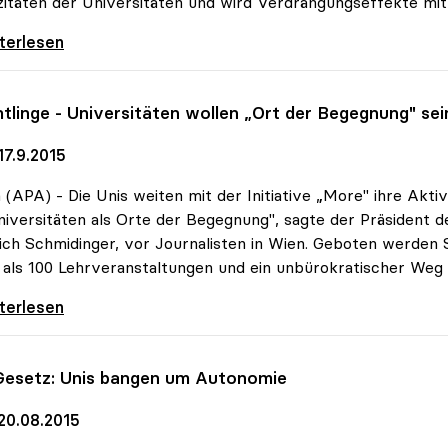
itäten der Universitäten und wird Verdrängungseffekte mit 
dinger zu Uni-Zugang: Kernfrage trotz
iterlesen
htlinge - Universitäten wollen „Ort der Begegnung" sei
17.9.2015
(APA) - Die Unis weiten mit der Initiative „More" ihre Aktiv
niversitäten als Orte der Begegnung", sagte der Präsident 
ich Schmidinger, vor Journalisten in Wien. Geboten werden 
als 100 Lehrveranstaltungen und ein unbürokratischer Weg a
tlinge - Universitäten wollen „Ort der
iterlesen
Gesetz: Unis bangen um Autonomie
20.08.2015