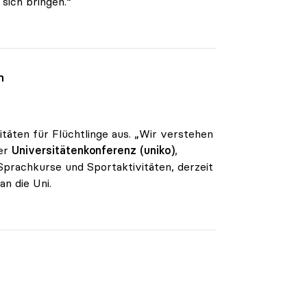
sich bringen.“
n
itäten für Flüchtlinge aus. „Wir verstehen
der
Universitätenkonferenz (uniko)
,
Sprachkurse und Sportaktivitäten, derzeit
n die Uni.