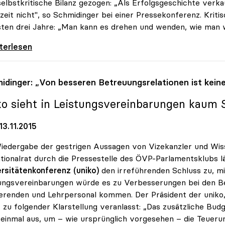
selbstkritische Bilanz gezogen: „Als Erfolgsgeschichte verka
eit nicht", so Schmidinger bei einer Pressekonferenz. Kriti
ten drei Jahre: „Man kann es drehen und wenden, wie man wil
-Chef zog Bilanz: „Keine Erfolgsgeschichte\"
iterlesen
idinger: „Von besseren Betreuungsrelationen ist kein
ko
sieht in Leistungsvereinbarungen kaum 
3.11.2015
iedergabe der gestrigen Aussagen von Vizekanzler und Wiss
tionalrat durch die Pressestelle des ÖVP-Parlamentsklubs l
rsitätenkonferenz (uniko)
den irreführenden Schluss zu, m
ungsvereinbarungen würde es zu Verbesserungen bei den B
erenden und Lehrpersonal kommen. Der Präsident der uniko, 
 zu folgender Klarstellung veranlasst: „Das zusätzliche Bud
 einmal aus, um – wie ursprünglich vorgesehen – die Teueru