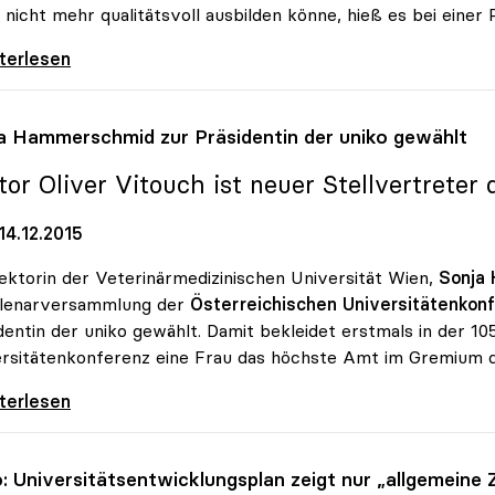
 nicht mehr qualitätsvoll ausbilden könne, hieß es bei einer
rsitäten drängen weiter auf
iterlesen
a Hammerschmid zur Präsidentin der
uniko
gewählt
tor Oliver Vitouch ist neuer Stellvertreter 
14.12.2015
ektorin der Veterinärmedizinischen Universität Wien,
Sonja
Plenarversammlung der
Österreichischen Universitätenkonf
dentin der uniko gewählt. Damit bekleidet erstmals in der 1
rsitätenkonferenz eine Frau das höchste Amt im Gremium de
 Hammerschmid zur Präsidentin der uniko
iterlesen
o
: Universitätsentwicklungsplan zeigt nur „allgemeine Z