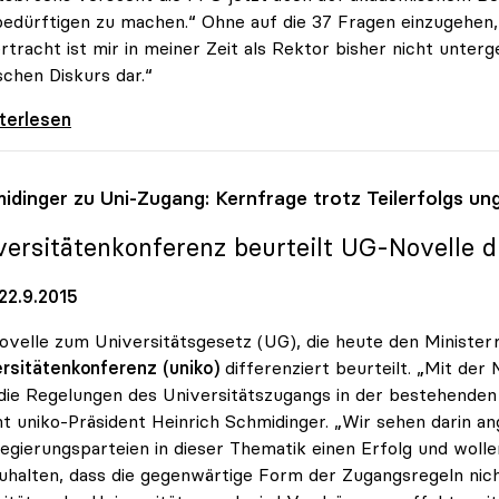
bedürftigen zu machen.“ Ohne auf die 37 Fragen einzugehen, 
rtracht ist mir in meiner Zeit als Rektor bisher nicht unter
ischen Diskurs dar.“
 zur FPÖ-Anfrage: „Asylthema wird
iterlesen
idinger zu Uni-Zugang: Kernfrage trotz Teilerfolgs un
versitätenkonferenz beurteilt UG-Novelle di
22.9.2015
ovelle zum Universitätsgesetz (UG), die heute den Ministerr
rsitätenkonferenz (uniko)
differenziert beurteilt. „Mit der
die Regelungen des Universitätszugangs in der bestehende
t uniko-Präsident Heinrich Schmidinger. „Wir sehen darin an
egierungsparteien in dieser Thematik einen Erfolg und woll
uhalten, dass die gegenwärtige Form der Zugangsregeln nicht 