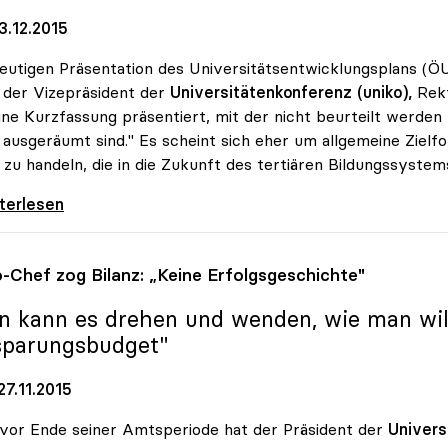
3.12.2015
eutigen Präsentation des Universitätsentwicklungsplans 
t der Vizepräsident der
Universitätenkonferenz (uniko),
Rekt
ine Kurzfassung präsentiert, mit der nicht beurteilt werden
 ausgeräumt sind." Es scheint sich eher um allgemeine Ziel
 zu handeln, die in die Zukunft des tertiären Bildungssystem
: Universitätsentwicklungsplan zeigt nur
iterlesen
o
-Chef zog Bilanz: „Keine Erfolgsgeschichte"
n kann es drehen und wenden, wie man will:
sparungsbudget"
7.11.2015
vor Ende seiner Amtsperiode hat der Präsident der
Univers