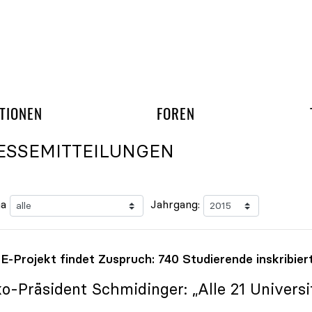
gation überspringen
UND ARBEITSGRUPP
TIONEN
FOREN
ESSEMITTEILUNGEN
a
Jahrgang:
-Projekt findet Zuspruch: 740 Studierende inskribier
ko
-Präsident Schmidinger: „Alle 21 Universit