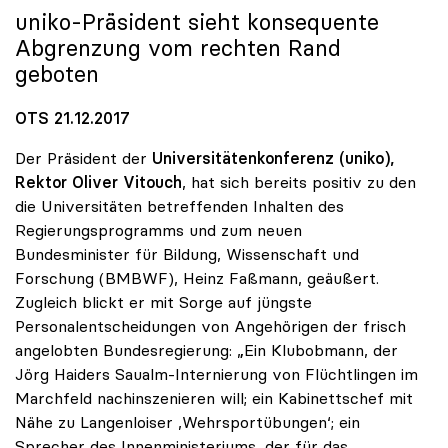
uniko
-Präsident sieht konsequente
Abgrenzung vom rechten Rand
geboten
OTS 21.12.2017
Der Präsident der
Universitätenkonferenz (uniko),
Rektor Oliver Vitouch
, hat sich bereits positiv zu den
die Universitäten betreffenden Inhalten des
Regierungsprogramms und zum neuen
Bundesminister für Bildung, Wissenschaft und
Forschung (BMBWF), Heinz Faßmann, geäußert.
Zugleich blickt er mit Sorge auf jüngste
Personalentscheidungen von Angehörigen der frisch
angelobten Bundesregierung: „Ein Klubobmann, der
Jörg Haiders Saualm-Internierung von Flüchtlingen im
Marchfeld nachinszenieren will; ein Kabinettschef mit
Nähe zu Langenloiser ‚Wehrsportübungen‘; ein
Sprecher des Innenministeriums, der für das