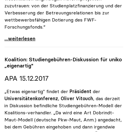
zuzutrauen: von der Studienplatzfinanzierung und der
Verbesserung der Betreuungsrelationen bis zur
wettbewerbsfähigen Dotierung des FWF-
Forschungsfonds.“
Vitouch zu Minister Fassmann: „Exzellenter Kenner
...weiterlesen
Koalition: Studiengebühren-Diskussion für
uniko
„eigenartig"
APA 15.12.2017
„Etwas eigenartig" findet der
Präsident
der
Universitätenkonferenz
,
Oliver Vitouch
, das derzeit
in Diskussion befindliche Studiengebühren-Modell der
Koalitions-verhandler. „Da wird eine Art Dobrindt-
Maut-Modell (deutsche Pkw-Maut, Anm.) angedacht,
bei dem Gebühren eingehoben und dann irgendwie