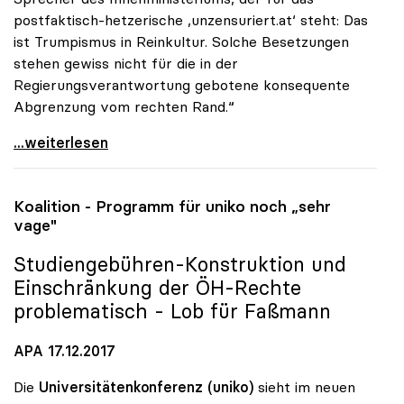
postfaktisch-hetzerische ‚unzensuriert.at‘ steht: Das
ist Trumpismus in Reinkultur. Solche Besetzungen
stehen gewiss nicht für die in der
Regierungsverantwortung gebotene konsequente
Abgrenzung vom rechten Rand.“
Vitouch: Personalentscheidungen der
...weiterlesen
Koalition - Programm für
uniko
noch „sehr
vage"
Studiengebühren-Konstruktion und
Einschränkung der ÖH-Rechte
problematisch - Lob für Faßmann
APA 17.12.2017
Die
Universitätenkonferenz (uniko)
sieht im neuen