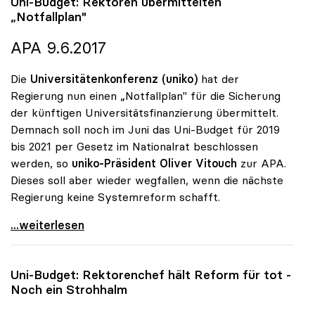
Uni-Budget: Rektoren übermittelten
„Notfallplan"
APA 9.6.2017
Die
Universitätenkonferenz (uniko)
hat der
Regierung nun einen „Notfallplan" für die Sicherung
der künftigen Universitätsfinanzierung übermittelt.
Demnach soll noch im Juni das Uni-Budget für 2019
bis 2021 per Gesetz im Nationalrat beschlossen
werden, so
uniko-Präsident Oliver Vitouch
zur APA.
Dieses soll aber wieder wegfallen, wenn die nächste
Regierung keine Systemreform schafft.
Uni-Budget: Rektoren übermittelten „Notfallplan\"
...weiterlesen
Uni-Budget: Rektorenchef hält Reform für tot -
Noch ein Strohhalm