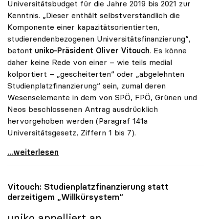
Universitätsbudget für die Jahre 2019 bis 2021 zur
Kenntnis. „Dieser enthält selbstverständlich die
Komponente einer kapazitätsorientierten,
studierendenbezogenen Universitätsfinanzierung“,
betont
uniko-Präsident Oliver Vitouch
. Es könne
daher keine Rede von einer – wie teils medial
kolportiert – „gescheiterten“ oder „abgelehnten
Studienplatzfinanzierung“ sein, zumal deren
Wesenselemente in dem von SPÖ, FPÖ, Grünen und
Neos beschlossenen Antrag ausdrücklich
hervorgehoben werden (Paragraf 141a
Universitätsgesetz, Ziffern 1 bis 7).
Vitouch stellt klar: „Studienplatzfinanzierung ist
...weiterlesen
Vitouch: Studienplatzfinanzierung statt
derzeitigem „Willkürsystem“
uniko
appelliert an