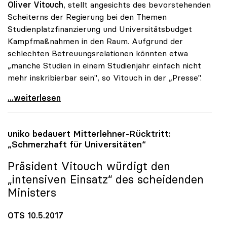
Oliver Vitouch
, stellt angesichts des bevorstehenden
Scheiterns der Regierung bei den Themen
Studienplatzfinanzierung und Universitätsbudget
Kampfmaßnahmen in den Raum. Aufgrund der
schlechten Betreuungsrelationen könnten etwa
„manche Studien in einem Studienjahr einfach nicht
mehr inskribierbar sein", so Vitouch in der „Presse".
Koalition: Rektoren-Chef stellt Kampfmassnahmen in
...weiterlesen
uniko
bedauert Mitterlehner-Rücktritt:
„Schmerzhaft für Universitäten“
Präsident Vitouch würdigt den
„intensiven Einsatz“ des scheidenden
Ministers
OTS 10.5.2017