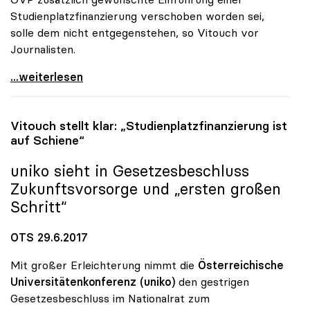
Studienplatzfinanzierung verschoben worden sei,
solle dem nicht entgegenstehen, so Vitouch vor
Journalisten.
Erhöhung des Uni-Budgets sollte auch Minister
...weiterlesen
Vitouch stellt klar: „Studienplatzfinanzierung ist
auf Schiene“
uniko
sieht in Gesetzesbeschluss
Zukunftsvorsorge und „ersten großen
Schritt“
OTS 29.6.2017
Mit großer Erleichterung nimmt die
Österreichische
Universitätenkonferenz (uniko)
den gestrigen
Gesetzesbeschluss im Nationalrat zum