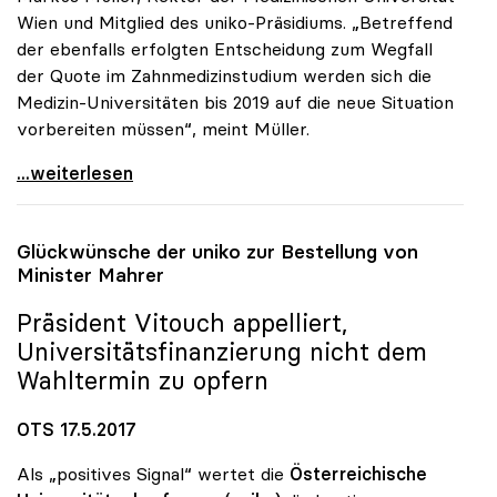
Wien und Mitglied des uniko-Präsidiums. „Betreffend
der ebenfalls erfolgten Entscheidung zum Wegfall
der Quote im Zahnmedizinstudium werden sich die
Medizin-Universitäten bis 2019 auf die neue Situation
vorbereiten müssen“, meint Müller.
uniko begrüsst Entscheidung der EU-Kommission zu
...weiterlesen
Glückwünsche der
uniko
zur Bestellung von
Minister Mahrer
Präsident Vitouch appelliert,
Universitätsfinanzierung nicht dem
Wahltermin zu opfern
OTS 17.5.2017
Als „positives Signal“ wertet die
Österreichische