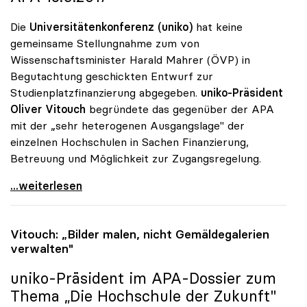
Die
Universitätenkonferenz (uniko)
hat keine
gemeinsame Stellungnahme zum von
Wissenschaftsminister Harald Mahrer (ÖVP) in
Begutachtung geschickten Entwurf zur
Studienplatzfinanzierung abgegeben.
uniko-Präsident
Oliver Vitouch
begründete das gegenüber der APA
mit der „sehr heterogenen Ausgangslage" der
einzelnen Hochschulen in Sachen Finanzierung,
Betreuung und Möglichkeit zur Zugangsregelung.
Vitouch zu Budget: „Standortspezifische Wertungen
...weiterlesen
Vitouch: „Bilder malen, nicht Gemäldegalerien
verwalten"
uniko
-Präsident im APA-Dossier zum
Thema „Die Hochschule der Zukunft"