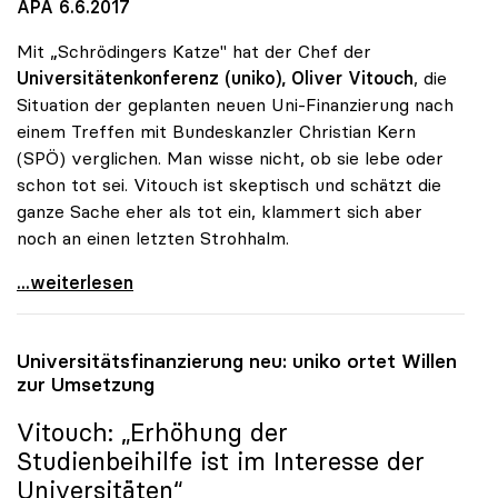
APA 6.6.2017
Mit „Schrödingers Katze" hat der Chef der
Universitätenkonferenz (uniko),
Oliver Vitouch
, die
Situation der geplanten neuen Uni-Finanzierung nach
einem Treffen mit Bundeskanzler Christian Kern
(SPÖ) verglichen. Man wisse nicht, ob sie lebe oder
schon tot sei. Vitouch ist skeptisch und schätzt die
ganze Sache eher als tot ein, klammert sich aber
noch an einen letzten Strohhalm.
Uni-Budget: Rektorenchef hält Reform für tot -
...weiterlesen
Universitätsfinanzierung neu:
uniko
ortet Willen
zur Umsetzung
Vitouch: „Erhöhung der
Studienbeihilfe ist im Interesse der
Universitäten“