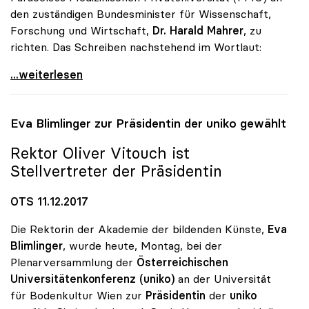
den zuständigen Bundesminister für Wissenschaft,
Forschung und Wirtschaft,
Dr. Harald Mahrer
, zu
richten. Das Schreiben nachstehend im Wortlaut:
uniko fordert Stopp für Bundessubvention an
...weiterlesen
Eva Blimlinger zur Präsidentin der
uniko
gewählt
Rektor Oliver Vitouch ist
Stellvertreter der Präsidentin
OTS 11.12.2017
Die Rektorin der Akademie der bildenden Künste,
Eva
Blimlinger
, wurde heute, Montag, bei der
Plenarversammlung der
Österreichischen
Universitätenkonferenz (uniko)
an der Universität
für Bodenkultur Wien zur
Präsidentin
der
uniko