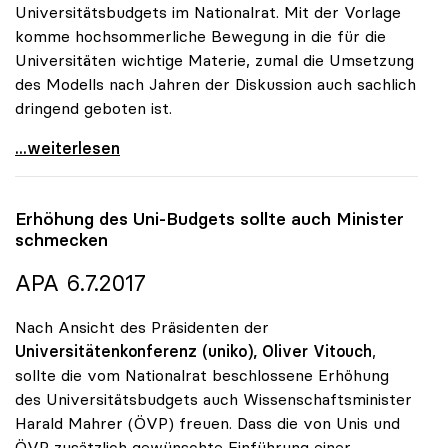
Universitätsbudgets im Nationalrat. Mit der Vorlage
komme hochsommerliche Bewegung in die für die
Universitäten wichtige Materie, zumal die Umsetzung
des Modells nach Jahren der Diskussion auch sachlich
dringend geboten ist.
uniko zu Studienplatzfinanzierung: „Erster Schritt
...weiterlesen
Erhöhung des Uni-Budgets sollte auch Minister
schmecken
APA 6.7.2017
Nach Ansicht des Präsidenten der
Universitätenkonferenz (uniko),
Oliver Vitouch
,
sollte die vom Nationalrat beschlossene Erhöhung
des Universitätsbudgets auch Wissenschaftsminister
Harald Mahrer (ÖVP) freuen. Dass die von Unis und
ÖVP zusätzlich gewünschte Einführung einer