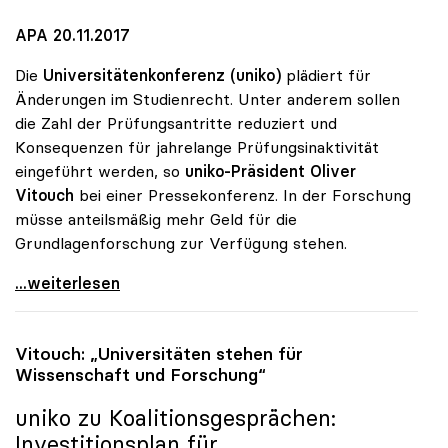
APA 20.11.2017
Die
Universitätenkonferenz (uniko)
plädiert für
Änderungen im Studienrecht. Unter anderem sollen
die Zahl der Prüfungsantritte reduziert und
Konsequenzen für jahrelange Prüfungsinaktivität
eingeführt werden, so
uniko-Präsident Oliver
Vitouch
bei einer Pressekonferenz. In der Forschung
müsse anteilsmäßig mehr Geld für die
Grundlagenforschung zur Verfügung stehen.
Kein „Studieren auf Österreichisch\": uniko will
...weiterlesen
Vitouch: „Universitäten stehen für
Wissenschaft und Forschung“
uniko
zu Koalitionsgesprächen:
Investitionsplan für