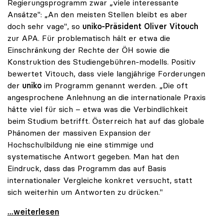
Regierungsprogramm zwar „viele interessante
Ansätze": „An den meisten Stellen bleibt es aber
doch sehr vage", so
uniko
-Präsident
Oliver Vitouch
zur APA. Für problematisch hält er etwa die
Einschränkung der Rechte der ÖH sowie die
Konstruktion des Studiengebühren-modells. Positiv
bewertet Vitouch, dass viele langjährige Forderungen
der
uniko
im Programm genannt werden. „Die oft
angesprochene Anlehnung an die internationale Praxis
hätte viel für sich – etwa was die Verbindlichkeit
beim Studium betrifft. Österreich hat auf das globale
Phänomen der massiven Expansion der
Hochschulbildung nie eine stimmige und
systematische Antwort gegeben. Man hat den
Eindruck, dass das Programm das auf Basis
internationaler Vergleiche konkret versucht, statt
sich weiterhin um Antworten zu drücken."
Koalition - Programm für uniko noch „sehr vage\"
...weiterlesen