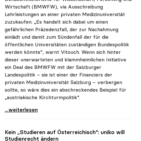
Wirtschaft (BMWFW), via Ausschreibung
Lehrleistungen an einer privaten Medizinuniversität
zuzukaufen. „Es handelt sich dabei um einen
gefährlichen Präzedenzfall, der zur Nachahmung
einlädt und damit zum Sündenfall der für die
öffentlichen Universitäten zuständigen Bundespolitik
werden könnte“, warnt Vitouch. Wenn sich hinter
dieser unerwarteten und klammheimlichen Initiative
ein Deal des BMWFW mit der Salzburger
Landespolitik – sie ist einer der Financiers der
privaten Medizinuniversität Salzburg – verbergen
sollte, so wäre dies ein abschreckendes Beispiel für
„austriakische Kirchturmpolitik“.
uniko sieht in Zukauf von Medizinstudienplätzen
...weiterlesen
Kein „Studieren auf Österreichisch":
uniko
will
Studienrecht ändern