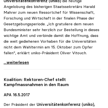
Universitätenkonferenz (uniko)
die heutige
Angelobung des bisherigen Staatssekretärs Harald
Mahrer zum neuen Ressortchef für Wissenschaft,
Forschung und Wirtschaft in der finalen Phase der
Gesetzgebungsperiode. „Ich gratuliere dem neuen
Bundesminister sehr herzlich zur Bestellung in dieses
wichtige Amt und verbinde damit die Hoffnung, dass
die weit gediehenen Vorhaben für die Universitäten
nicht dem Wahltermin am 15. Oktober zum Opfer
fallen“, erklärt uniko-Präsident Oliver Vitouch.
Glückwünsche der uniko zur Bestellung von Minister
...weiterlesen
Koalition: Rektoren-Chef stellt
Kampfmassnahmen in den Raum
APA 16.5.2017
Der Präsident der
Universitätenkonferenz (uniko),