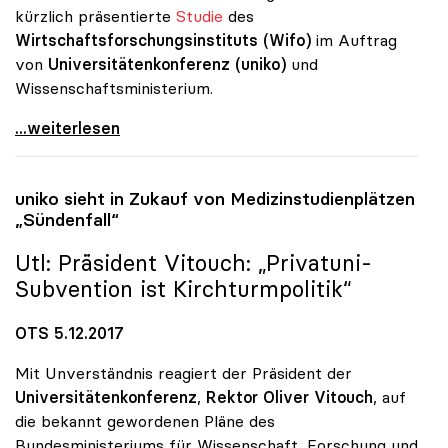
kürzlich präsentierte
Studie
des
Wirtschaftsforschungsinstituts (Wifo)
im Auftrag
von
Universitätenkonferenz (uniko)
und
Wissenschaftsministerium.
Unis bringen Staat und Wirtschaft mehr als nur
...weiterlesen
uniko
sieht in Zukauf von Medizinstudienplätzen
„Sündenfall“
Utl: Präsident Vitouch: „Privatuni-
Subvention ist Kirchturmpolitik“
OTS 5.12.2017
Mit Unverständnis reagiert der Präsident der
Universitätenkonferenz
,
Rektor Oliver Vitouch
, auf
die bekannt gewordenen Pläne des
Bundesministeriums für Wissenschaft, Forschung und