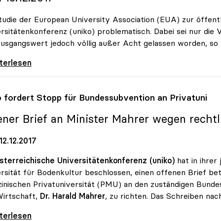
tudie der European University Association (EUA) zur öffentli
rsitätenkonferenz (uniko) problematisch. Dabei sei nur die
usgangswert jedoch völlig außer Acht gelassen worden, so
udget: Studie für uniko problematisch
iterlesen
o
fordert Stopp für Bundessubvention an Privatuni
ener Brief an Minister Mahrer wegen rechtl
12.12.2017
sterreichische Universitätenkonferenz (uniko)
hat in ihrer
rsität für Bodenkultur beschlossen, einen offenen Brief be
inischen Privatuniversität (PMU) an den zuständigen Bunde
irtschaft,
Dr. Harald Mahrer
, zu richten. Das Schreiben na
 fordert Stopp für Bundessubvention an
iterlesen