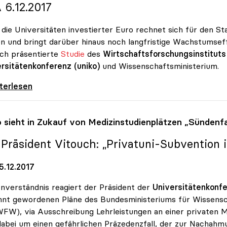
 6.12.2017
n die Universitäten investierter Euro rechnet sich für den St
n und bringt darüber hinaus noch langfristige Wachstumse
ich präsentierte
Studie
des
Wirtschaftsforschungsinstituts
rsitätenkonferenz (uniko)
und Wissenschaftsministerium.
bringen Staat und Wirtschaft mehr als nur
iterlesen
o
sieht in Zukauf von Medizinstudienplätzen „Sündenfa
: Präsident Vitouch: „Privatuni-Subvention i
5.12.2017
nverständnis reagiert der Präsident der
Universitätenkonf
nt gewordenen Pläne des Bundesministeriums für Wissensc
W), via Ausschreibung Lehrleistungen an einer privaten Me
dabei um einen gefährlichen Präzedenzfall, der zur Nachahm