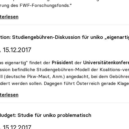
erung des FWF-Forschungsfonds.“
ch zu Minister Fassmann: „Exzellenter Kenner
iterlesen
ition: Studiengebühren-Diskussion für
uniko
„eigenarti
 15.12.2017
s eigenartig" findet der
Präsident
der
Universitätenkonfer
ssion befindliche Studiengebühren-Modell der Koalitions-ve
l (deutsche Pkw-Maut, Anm.) angedacht, bei dem Gebühren
diert werden sollen. Dagegen führt Österreich gerade Klag
tion: Studiengebühren-Diskussion für uniko
iterlesen
Budget: Studie für
uniko
problematisch
 15.12.2017