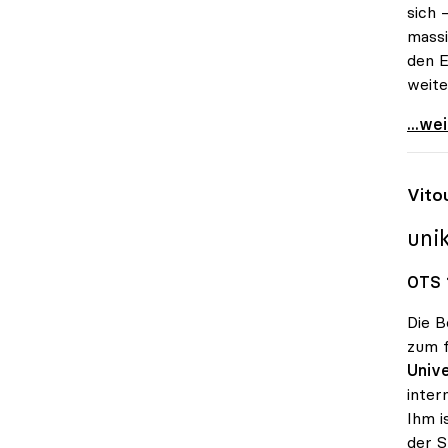
sich 
massi
den E
weite
Koali
...we
Vito
uni
OTS 1
Die B
zum f
Unive
inter
Ihm i
der S