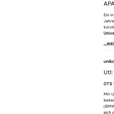
APA
Ein i
Jahre
kürzl
Unive
Unis 
...we
unik
Utl
OTS 
Mit U
bekan
(BMWF
sich 