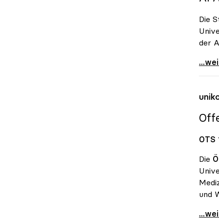
Die S
Unive
der A
Uni-B
...we
unik
Off
OTS 
Die
Ö
Unive
Mediz
und W
uniko
...we