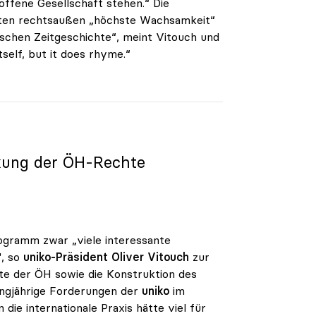
offene Gesellschaft stehen.“ Die
ritten rechtsaußen „höchste Wachsamkeit“
hischen Zeitgeschichte“, meint Vitouch und
tself, but it does rhyme.“
kung der ÖH-Rechte
ogramm zwar „viele interessante
", so
uniko
-Präsident
Oliver Vitouch
zur
te der ÖH sowie die Konstruktion des
angjährige Forderungen der
uniko
im
e internationale Praxis hätte viel für