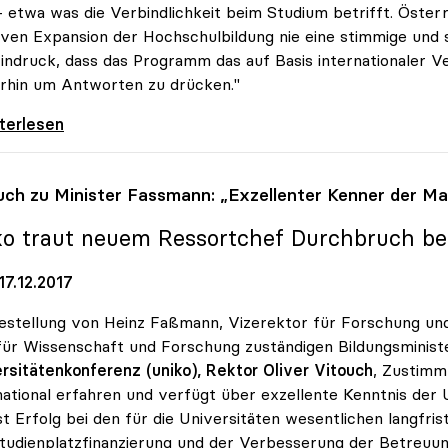
– etwa was die Verbindlichkeit beim Studium betrifft. Öster
ven Expansion der Hochschulbildung nie eine stimmige und
indruck, dass das Programm das auf Basis internationaler Ve
rhin um Antworten zu drücken."
tion - Programm für uniko noch „sehr vage\"
iterlesen
uch zu Minister Fassmann: „Exzellenter Kenner der Ma
ko
traut neuem Ressortchef Durchbruch be
7.12.2017
estellung von Heinz Faßmann, Vizerektor für Forschung und 
ür Wissenschaft und Forschung zuständigen Bildungsministe
rsitätenkonferenz (uniko), Rektor Oliver Vitouch
, Zustimm
national erfahren und verfügt über exzellente Kenntnis der 
st Erfolg bei den für die Universitäten wesentlichen langfr
tudienplatzfinanzierung und der Verbesserung der Betreuu