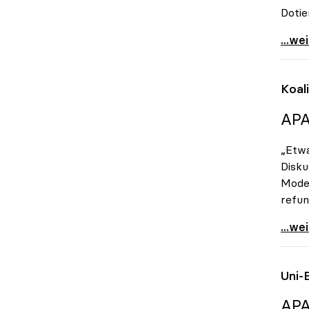
Doti
Vitou
...we
Koal
APA
„Etwa
Disku
Model
refun
Koali
...we
Uni-
APA