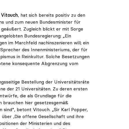
 Vitouch
, hat sich bereits positiv zu den
ms und zum neuen Bundesminister für
eäußert. Zugleich blickt er mit Sorge
angelobten Bundesregierung: „Ein
en im Marchfeld nachinszenieren will; ein
 Sprecher des Innenministeriums, der für
umpismus in Reinkultur. Solche Besetzungen
ebotene konsequente Abgrenzung vom
ngsseitige Bestellung der Universitätsräte
ane der 21 Universitäten. Zu deren ersten
würfe, die als Grundlage für die
n brauchen hier gesetzesgemäß
sind“, betont Vitouch. „Sir Karl Popper,
 über ‚Die offene Gesellschaft und ihre
ositionen der Ministerien und des