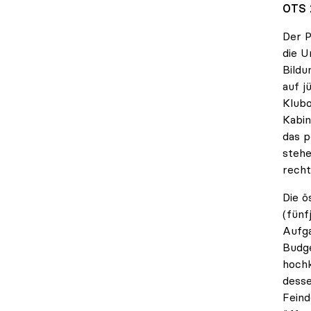
OTS 
Der P
die U
Bildu
auf j
Klubo
Kabin
das p
stehe
recht
Die ö
(fünf
Aufga
Budg
hochk
desse
Feind