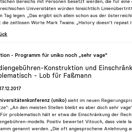
tlichen Bereichs mit Personen besetzt werden, die für eine 
reichischen Universitäten würden hinsichtlich Linienübert
n Tag legen. „Das ergibt sich allein schon aus der österreic
rt die zeitlosen Worte Mark Twains: „History doesn’t repeat i
rück
ition - Programm für
uniko
noch „sehr vage"
diengebühren-Konstruktion und Einschrän
blematisch - Lob für Faßmann
7.12.2017
niversitätenkonferenz (uniko)
sieht im neuen Regierungspr
ze": „An den meisten Stellen bleibt es aber doch sehr vage
Für problematisch hält er etwa die Einschränkung der Rech
engebühren-modells. Positiv bewertet Vitouch, dass viele l
amm genannt werden. „Die oft angesprochene Anlehnung an di