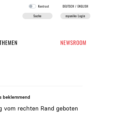
Kontrast
DE
UTSCH
/
EN
GLISH
Suche
myuniko Login
EN DER UNIKO
THEMEN
NEWSROOM
ls beklemmend
ng vom rechten Rand geboten