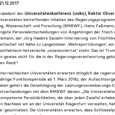
21.12.2017
räsident der
Universitätenkonferenz (uniko), Rektor Oliver
niversitäten betreffenden Inhalten des Regierungsprogram
ng, Wissenschaft und Forschung (BMBWF), Heinz Faßmann, g
üngste Personalentscheidungen von Angehörigen der frisch 
bmann, der Jörg Haiders Saualm-Internierung von Flüchtling
ettschef mit Nähe zu Langenloiser ‚Wehrsportübungen‘; ein
ostfaktisch-hetzerische ‚unzensuriert.at‘ steht: Das ist Tr
n gewiss nicht für die in der Regierungsverantwortung g
en Rand.“
sterreichischen Universitäten erwarten dringlich die regieru
jährige Funktionsperiode ab 1. März 2018), der Aufsichtsorg
ben gehört die Genehmigung der Leistungsvereinbarungs-Ent
etverhandlungen mit dem BMBWF dienen. „Die Universitäte
ompetente Persönlichkeiten, die über jeden Zweifel erhaben 
n Nachlass wir an der Universität Klagenfurt verwalten, hat
e‘ geschrieben. Die Universitäten erwarten, dass Schlüsselp