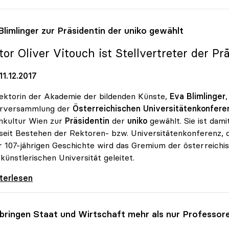
Blimlinger zur Präsidentin der
uniko
gewählt
or Oliver Vitouch ist Stellvertreter der Pr
1.12.2017
ektorin der Akademie der bildenden Künste,
Eva Blimlinger
arversammlung der
Österreichischen Universitätenkonferen
nkultur Wien zur
Präsidentin
der
uniko
gewählt. Sie ist dam
seit Bestehen der Rektoren- bzw. Universitätenkonferenz, d
r 107-jährigen Geschichte wird das Gremium der österreichi
 künstlerischen Universität geleitet.
limlinger zur Präsidentin der uniko gewählt
iterlesen
 bringen Staat und Wirtschaft mehr als nur Professor