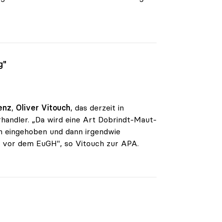
g"
enz
,
Oliver Vitouch
, das derzeit in
rhandler. „Da wird eine Art Dobrindt-Maut-
 eingehoben und dann irgendwie
e vor dem EuGH", so Vitouch zur APA.