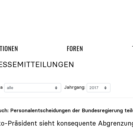
gation überspringen
UND ARBEITSGRUPP
TIONEN
FOREN
ESSEMITTEILUNGEN
a
Jahrgang:
uch: Personalentscheidungen der Bundesregierung tei
ko
-Präsident sieht konsequente Abgrenzu