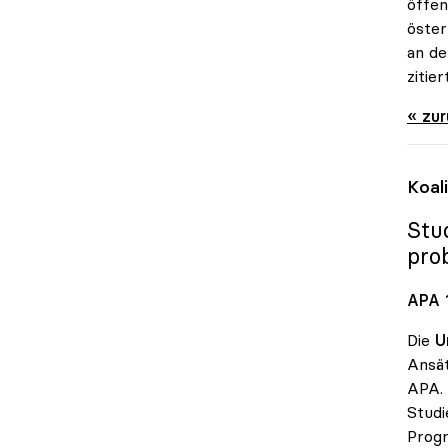
öffen
öster
an de
zitie
« zu
Koal
Stu
pro
APA 1
Die
U
Ansät
APA. 
Studi
Progr