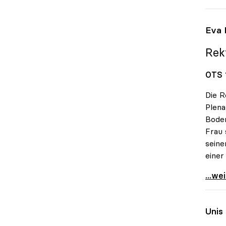
Eva 
Rekt
OTS 1
Die R
Plen
Bode
Frau 
seine
einer
Eva B
...we
Unis