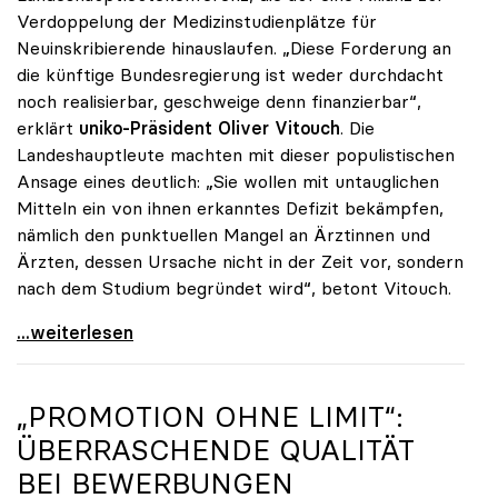
Verdoppelung der Medizinstudienplätze für
Neuinskribierende hinauslaufen. „Diese Forderung an
die künftige Bundesregierung ist weder durchdacht
noch realisierbar, geschweige denn finanzierbar“,
erklärt
uniko-Präsident Oliver Vitouch
. Die
Landeshauptleute machten mit dieser populistischen
Ansage eines deutlich: „Sie wollen mit untauglichen
Mitteln ein von ihnen erkanntes Defizit bekämpfen,
nämlich den punktuellen Mangel an Ärztinnen und
Ärzten, dessen Ursache nicht in der Zeit vor, sondern
nach dem Studium begründet wird“, betont Vitouch.
Vitouch zu Studienplätzen: „Untaugliche Vorschläge
...weiterlesen
„PROMOTION OHNE LIMIT“:
ÜBERRASCHENDE QUALITÄT
BEI BEWERBUNGEN