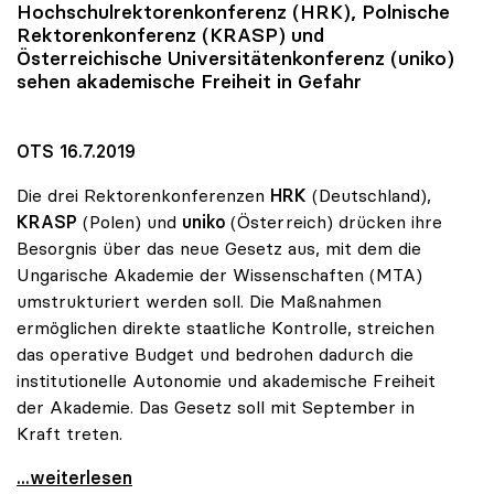
Hochschulrektorenkonferenz (HRK), Polnische
Rektorenkonferenz (KRASP) und
Österreichische Universitätenkonferenz (
uniko
)
sehen akademische Freiheit in Gefahr
OTS 16.7.2019
Die drei Rektorenkonferenzen
HRK
(Deutschland),
KRASP
(Polen) und
uniko
(Österreich) drücken ihre
Besorgnis über das neue Gesetz aus, mit dem die
Ungarische Akademie der Wissenschaften (MTA)
umstrukturiert werden soll. Die Maßnahmen
ermöglichen direkte staatliche Kontrolle, streichen
das operative Budget und bedrohen dadurch die
institutionelle Autonomie und akademische Freiheit
der Akademie. Das Gesetz soll mit September in
Kraft treten.
Dringender Rektorenappell an Ungarns Regierung
...weiterlesen