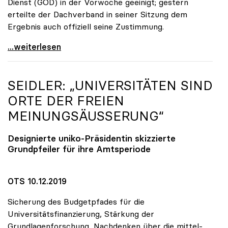
Dienst (GÖD) in der Vorwoche geeinigt; gestern
erteilte der Dachverband in seiner Sitzung dem
Ergebnis auch offiziell seine Zustimmung.
KV-Verhandlungen: Gehälter steigen um mindestens
...weiterlesen
SEIDLER: „UNIVERSITÄTEN SIND
ORTE DER FREIEN
MEINUNGSÄUSSERUNG“
Designierte
uniko
-Präsidentin skizzierte
Grundpfeiler für ihre Amtsperiode
OTS 10.12.2019
Sicherung des Budgetpfades für die
Universitätsfinanzierung, Stärkung der
Grundlagenforschung, Nachdenken über die mittel-