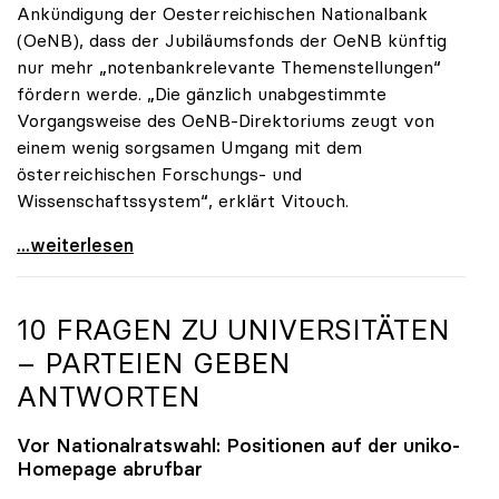
Ankündigung der Oesterreichischen Nationalbank
(OeNB), dass der Jubiläumsfonds der OeNB künftig
nur mehr „notenbankrelevante Themenstellungen“
fördern werde. „Die gänzlich unabgestimmte
Vorgangsweise des OeNB-Direktoriums zeugt von
einem wenig sorgsamen Umgang mit dem
österreichischen Forschungs- und
Wissenschaftssystem“, erklärt Vitouch.
OeNB-Jubiläumsfonds: uniko-Kritik an „wenig
...weiterlesen
10 FRAGEN ZU UNIVERSITÄTEN
– PARTEIEN GEBEN
ANTWORTEN
Vor Nationalratswahl: Positionen auf der
uniko
-
Homepage abrufbar