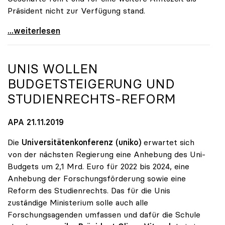
Präsident nicht zur Verfügung stand.
Sabine Seidler zur Präsidentin der uniko gewählt
...weiterlesen
UNIS WOLLEN
BUDGETSTEIGERUNG UND
STUDIENRECHTS-REFORM
APA 21.11.2019
Die
Universitätenkonferenz (uniko)
erwartet sich
von der nächsten Regierung eine Anhebung des Uni-
Budgets um 2,1 Mrd. Euro für 2022 bis 2024, eine
Anhebung der Forschungsförderung sowie eine
Reform des Studienrechts. Das für die Unis
zuständige Ministerium solle auch alle
Forschungsagenden umfassen und dafür die Schule