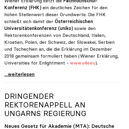
Wiener Erklärung setzt die
Fachhochschul-
Konferenz (FHK)
ein deutliches Zeichen für den
hohen Stellenwert dieser Grundwerte. Die FHK
schließt sich damit der
Österreichischen
Universitätenkonferenz (uniko)
sowie den
Rektorenkonferenzen von Deutschland, Italien,
Kroatien, Polen, der Schweiz, der Slowakei, Serbien
und Tschechien an, die die Erklärung im Dezember
2018 gemeinsam formuliert haben (Wiener Erklärung,
Universities for Enlightment -
www.u4e.eu
).
Unis und FH setzen Zeichen für Grundwerte des
...weiterlesen
DRINGENDER
REKTORENAPPELL AN
UNGARNS REGIERUNG
Neues Gesetz für Akademie (MTA): Deutsche