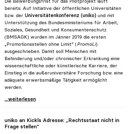
Die Bewerbungsfrist für das Pilotprojekt läuft
bereits: Auf Initiative der öffentlichen Universitäten
bzw. der
Universitätenkonferenz (uniko)
und mit
Unterstützung des Bundesministeriums für Arbeit,
Soziales, Gesundheit und Konsumentenschutz
(BMSAGK) wurden im Jänner 2019 die ersten
„Promotionsstellen ohne Limit“ (
PromoLi
)
ausgeschrieben. Damit soll Menschen mit
Behinderung und/oder chronischer Erkrankung eine
wissenschaftliche oder künstlerische Karriere, der
Einstieg in die außeruniversitäre Forschung bzw. eine
adäquate erwerbsmäßige Tätigkeit ermöglicht
werden.
Promotionsstellen ohne Limit: Pilotprojekt zu
...weiterlesen
uniko
an Kickls Adresse: „Rechtsstaat nicht in
Frage stellen“