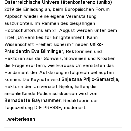
Österreichische Universitätenkonferenz (uniko)
2019 die Einladung an, beim Europäischen Forum
Alpbach wieder eine eigene Veranstaltung
auszurichten. Im Rahmen des diesjährigen
Hochschulforums am 21. August werden unter dem
Titel „Universities for Enlightenment: Kann
Wissenschaft Freiheit sichern?“ neben
uniko-
Präsidentin Eva Blimlinger
, Rektorinnen und
Rektoren aus der Schweiz, Slowenien und Kroatien
die Frage erörtern, wie Europas Universitäten das
Fundament der Aufklärung erfolgreich behaupten
können. Die Keynote wird
Snjezana Prijic-Samarzija,
Rektorin der Universität Rijeka, halten; die
anschließende Podiumsdiskussion wird von
Bernadette Bayrhammer
, Redakteurin der
Tageszeitung DIE PRESSE, moderiert.
uniko heuer wieder Partner des Forum Alpbach
...weiterlesen