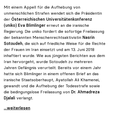
Mit einem Appell für die Aufhebung von
unmenschlichen Strafen wendet sich die Präsidentin
der
Österreichischen Universitätenkonferenz
(uniko)
Eva Blimlinger
erneut an die iranische
Regierung. Die uniko fordert die sofortige Freilassung
der bekannten Menschenrechtsaktivistin
Nasrin
Sotoudeh
, die sich auf friedliche Weise für die Rechte
der Frauen im Iran einsetzt und am 13. Juni 2018
inhaftiert wurde. Wie aus jüngsten Berichten aus dem
Iran hervorgeht, wurde Sotoudeh zu mehreren
Jahren Gefängnis verurteilt. Bereits vor einem Jahr
hatte sich Blimlinger in einem offenen Brief an das
iranische Staatsoberhaupt, Ayatollah Ali Khamenei,
gewandt und die Aufhebung der Todesstrafe sowie
die bedingungslose Freilassung von
Dr. Ahmadreza
Djalali
verlangt.
uniko für Freilassung von Aktivistin und Forscher
...weiterlesen