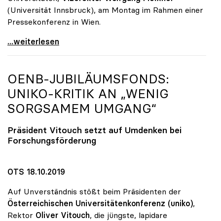
(Universität Innsbruck), am Montag im Rahmen einer
Pressekonferenz in Wien.
„Promotion ohne Limit“: Überraschende Qualität bei
...weiterlesen
OENB-JUBILÄUMSFONDS:
UNIKO
-KRITIK AN „WENIG
SORGSAMEM UMGANG“
Präsident Vitouch setzt auf Umdenken bei
Forschungsförderung
OTS 18.10.2019
Auf Unverständnis stößt beim Präsidenten der
Österreichischen Universitätenkonferenz (uniko)
,
Rektor
Oliver Vitouch
, die jüngste, lapidare