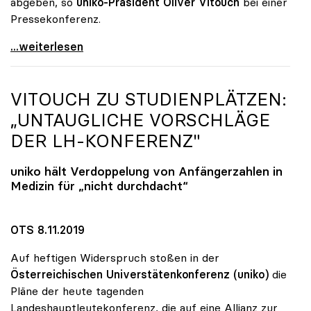
abgeben, so
uniko-Präsident Oliver Vitouch
bei einer
Pressekonferenz.
Unis wollen Budgetsteigerung und
...weiterlesen
VITOUCH ZU STUDIENPLÄTZEN:
„UNTAUGLICHE VORSCHLÄGE
DER LH-KONFERENZ"
uniko
hält Verdoppelung von Anfängerzahlen in
Medizin für „nicht durchdacht“
OTS 8.11.2019
Auf heftigen Widerspruch stoßen in der
Österreichischen Universtätenkonferenz (uniko)
die
Pläne der heute tagenden
Landeshauptleutekonferenz, die auf eine Allianz zur