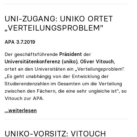
UNI-ZUGANG:
UNIKO
ORTET
„VERTEILUNGSPROBLEM"
APA 3.7.2019
Der geschäftsführende
Präsident
der
Universitätenkonferenz (uniko)
,
Oliver Vitouch
,
ortet an den Universitäten ein „Verteilungsproblem".
„Es geht unabhängig von der Entwicklung der
Studierendenzahlen im Gesamten um die Verteilung
zwischen den Fächern, die eine sehr ungleiche ist", so
Vitouch zur APA.
Uni-Zugang: uniko ortet „Verteilungsproblem\"
...weiterlesen
UNIKO
-VORSITZ: VITOUCH