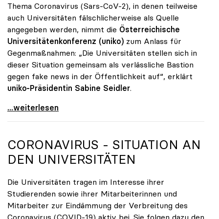
Thema Coronavirus (Sars-CoV-2), in denen teilweise
auch Universitäten fälschlicherweise als Quelle
angegeben werden, nimmt die
Österreichische
Universitätenkonferenz (uniko)
zum Anlass für
Gegenmaßnahmen: „Die Universitäten stellen sich in
dieser Situation gemeinsam als verlässliche Bastion
gegen fake news in der Öffentlichkeit auf“, erklärt
uniko-Präsidentin Sabine Seidler
.
Seidler zu Coronavirus: „Universitäten als Bastion
...weiterlesen
CORONAVIRUS - SITUATION AN
DEN UNIVERSITÄTEN
Die Universitäten tragen im Interesse ihrer
Studierenden sowie ihrer Mitarbeiterinnen und
Mitarbeiter zur Eindämmung der Verbreitung des
Coronavirus (COVID-19) aktiv bei. Sie folgen dazu den