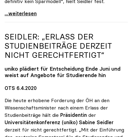
definitiv kein Sparmodell“, hielt Seidler fest.
uniko-Präsidentin Seidler: „Digitale Lehre ist
...weiterlesen
SEIDLER: „ERLASS DER
STUDIENBEITRÄGE DERZEIT
NICHT GERECHTFERTIGT“
uniko
plädiert für Entscheidung Ende Juni und
weist auf Angebote für Studierende hin
OTS 6.4.2020
Die heute erhobene Forderung der ÖH an den
Wissenschaftsminister nach einem Erlass der
Studienbeiträge hält die
Präsidentin
der
Universitätenkonferenz (uniko) Sabine Seidler
derzeit für nicht gerechtfertigt. „Mit der Einführung
des ,neutralen Semesters‘ für die Studierenden und