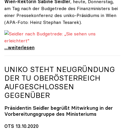
Wien-Rektorin Sabine Seidler
, heute, Donnerstag,
am Tag nach der Budgetrede des Finanzministers bei
einer Pressekonferenz des uniko-Präsidiums in Wien
(APA-Foto: Heinz Stephan Tesarek).
Seidler nach Budgetrede: „Sie sehen uns erleichtert“
Seidler nach Budgetrede: „Sie sehen uns
...weiterlesen
UNIKO
STEHT NEUGRÜNDUNG
DER TU OBERÖSTERREICH
AUFGESCHLOSSEN
GEGENÜBER
Präsidentin Seidler begrüßt Mitwirkung in der
Vorbereitungsgruppe des Ministeriums
OTS 13.10.2020