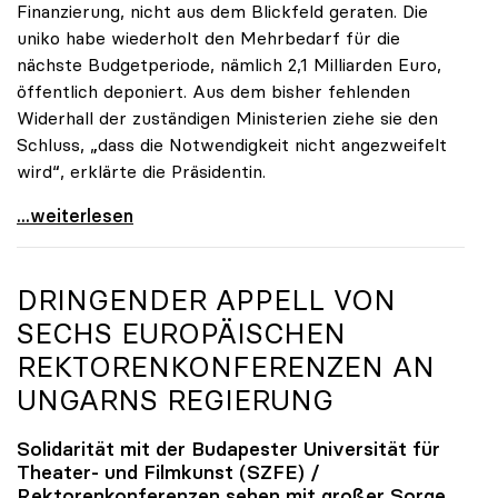
Finanzierung, nicht aus dem Blickfeld geraten. Die
uniko habe wiederholt den Mehrbedarf für die
nächste Budgetperiode, nämlich 2,1 Milliarden Euro,
öffentlich deponiert. Aus dem bisher fehlenden
Widerhall der zuständigen Ministerien ziehe sie den
Schluss, „dass die Notwendigkeit nicht angezweifelt
wird“, erklärte die Präsidentin.
Seidler zu finanziellem Mehrbedarf: „Bisher keine
...weiterlesen
DRINGENDER APPELL VON
SECHS EUROPÄISCHEN
REKTORENKONFERENZEN AN
UNGARNS REGIERUNG
Solidarität mit der Budapester Universität für
Theater- und Filmkunst (SZFE) /
Rektorenkonferenzen sehen mit großer Sorge