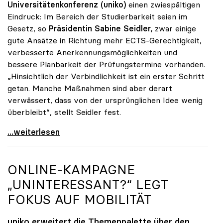
Universitätenkonferenz (uniko)
einen zwiespältigen
Eindruck: Im Bereich der Studierbarkeit seien im
Gesetz, so
Präsidentin Sabine Seidler,
zwar einige
gute Ansätze in Richtung mehr ECTS-Gerechtigkeit,
verbesserte Anerkennungsmöglichkeiten und
bessere Planbarkeit der Prüfungstermine vorhanden.
„Hinsichtlich der Verbindlichkeit ist ein erster Schritt
getan. Manche Maßnahmen sind aber derart
verwässert, dass von der ursprünglichen Idee wenig
überbleibt“, stellt Seidler fest.
Seidler zu Studienrecht: Erste Schritte sind getan
...weiterlesen
ONLINE-KAMPAGNE
„UNINTERESSANT?“ LEGT
FOKUS AUF MOBILITÄT
uniko
erweitert die Themenpalette über den