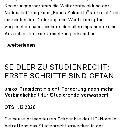
Regierungsprogramm die Weiterentwicklung der
Nationalstiftung zum „Fonds Zukunft Österreich“ mit
ausreichender Dotierung und Wachstumspfad
vorgesehen habe, bisher seien allerdings noch keine
Anzeichen für eine Umsetzung erkennbar.
uniko unterstützt Petition zu Dotierung des „Fonds
...weiterlesen
SEIDLER ZU STUDIENRECHT:
ERSTE SCHRITTE SIND GETAN
uniko
-Präsidentin sieht Forderung nach mehr
Verbindlichkeit für Studierende verwässert
OTS 1.12.2020
Die heute präsentierten Eckpunkte der UG-Novelle
betreffend das Studienrecht erwecken in der