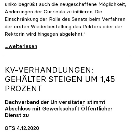
uniko begrüßt auch die neugeschaffene Möglichkeit,
Änderungen der Curricula zu initiieren. Die
Einschränkung der Rolle des Senats beim Verfahren
der ersten Wiederbestellung des Rektors oder der
Rektorin wird hingegen abgelehnt.“
UG-Novelle: Ja zu Mindeststudienleistung, nein zu
...weiterlesen
KV-VERHANDLUNGEN:
GEHÄLTER STEIGEN UM 1,45
PROZENT
Dachverband der Universitäten stimmt
Abschluss mit Gewerkschaft Öffentlicher
Dienst zu
OTS 4.12.2020