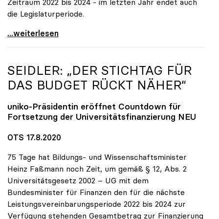
Zeitraum 2022 bis 2024 - im letzten Jahr endet auch
die Legislaturperiode.
Seidler zu geplanter TU Linz: Muss im neuen
...weiterlesen
SEIDLER: „DER STICHTAG FÜR
DAS BUDGET RÜCKT NÄHER“
uniko
-Präsidentin eröffnet Countdown für
Fortsetzung der Universitätsfinanzierung NEU
OTS 17.8.2020
75 Tage hat Bildungs- und Wissenschaftsminister
Heinz Faßmann noch Zeit, um gemäß § 12, Abs. 2
Universitätsgesetz 2002 – UG mit dem
Bundesminister für Finanzen den für die nächste
Leistungsvereinbarungsperiode 2022 bis 2024 zur
Verfügung stehenden Gesamtbetrag zur Finanzierung