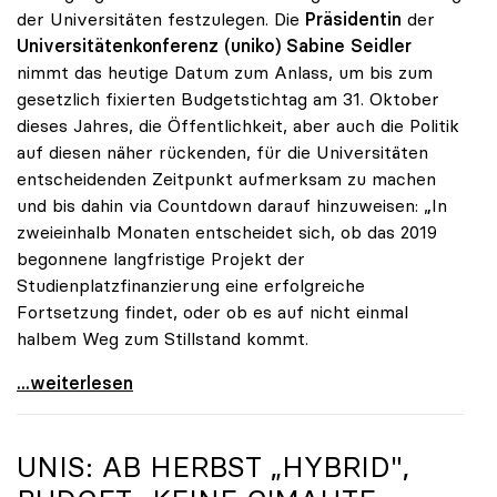
der Universitäten festzulegen. Die
Präsidentin
der
Universitätenkonferenz (uniko)
Sabine Seidler
nimmt das heutige Datum zum Anlass, um bis zum
gesetzlich fixierten Budgetstichtag am 31. Oktober
dieses Jahres, die Öffentlichkeit, aber auch die Politik
auf diesen näher rückenden, für die Universitäten
entscheidenden Zeitpunkt aufmerksam zu machen
und bis dahin via Countdown darauf hinzuweisen: „In
zweieinhalb Monaten entscheidet sich, ob das 2019
begonnene langfristige Projekt der
Studienplatzfinanzierung eine erfolgreiche
Fortsetzung findet, oder ob es auf nicht einmal
halbem Weg zum Stillstand kommt.
Seidler: „Der Stichtag für das Budget rückt näher“
...weiterlesen
UNIS: AB HERBST „HYBRID",