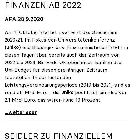
FINANZEN AB 2022
APA 28.9.2020
Am 1. Oktober startet zwar erst das Studienjahr
2020/21. Im Fokus von
Universitätenkonferenz
(uniko)
und Bildungs- bzw. Finanzministerium steht in
diesen Tagen aber bereits auch der Zeitraum von
2022 bis 2024. Bis Ende Oktober muss nämlich das
Uni-Budget für diesen dreijährigen Zeitraum
feststehen. In der laufenden
Leistungsvereinbarungsperiode (2019 bis 2021) sind es
rund elf Mrd. Euro - die
uniko
pocht auf ein Plus von
2,1 Mrd. Euro, das wären rund 19 Prozent.
Uni-Budget: Ringen um Finanzen ab 2022
...weiterlesen
SEIDLER ZU FINANZIELLEM