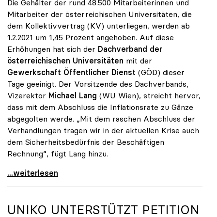
Die Gehälter der rund 48.500 Mitarbeiterinnen und
Mitarbeiter der österreichischen Universitäten, die
dem Kollektivvertrag (KV) unterliegen, werden ab
1.2.2021 um 1,45 Prozent angehoben. Auf diese
Erhöhungen hat sich der
Dachverband der
österreichischen Universitäten
mit der
Gewerkschaft Öffentlicher Dienst
(GÖD) dieser
Tage geeinigt. Der Vorsitzende des Dachverbands,
Vizerektor
Michael Lang
(WU Wien), streicht hervor,
dass mit dem Abschluss die Inflationsrate zu Gänze
abgegolten werde. „Mit dem raschen Abschluss der
Verhandlungen tragen wir in der aktuellen Krise auch
dem Sicherheitsbedürfnis der Beschäftigen
Rechnung“, fügt Lang hinzu.
KV-Verhandlungen: Gehälter steigen um 1,45 Prozent
...weiterlesen
UNIKO
UNTERSTÜTZT PETITION