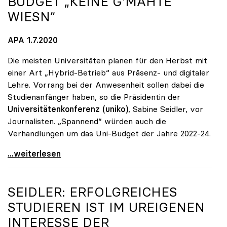
BUDGET „KEINE G'MAHTE
WIESN“
APA 1.7.2020
Die meisten Universitäten planen für den Herbst mit
einer Art „Hybrid-Betrieb“ aus Präsenz- und digitaler
Lehre. Vorrang bei der Anwesenheit sollen dabei die
Studienanfänger haben, so die Präsidentin der
Universitätenkonferenz (uniko)
, Sabine Seidler, vor
Journalisten. „Spannend“ würden auch die
Verhandlungen um das Uni-Budget der Jahre 2022-24.
Unis: Ab Herbst „hybrid\", Budget „keine g'mahte
...weiterlesen
SEIDLER: ERFOLGREICHES
STUDIEREN IST IM UREIGENEN
INTERESSE DER