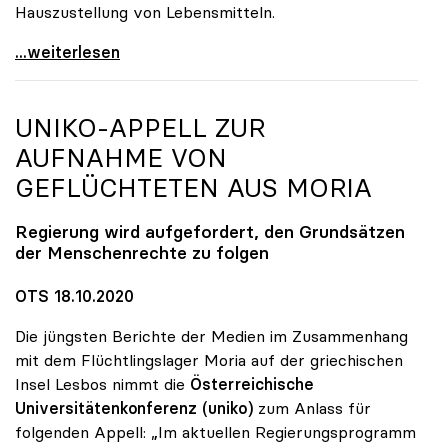
Hauszustellung von Lebensmitteln.
Online-Kampagne „UNInteressant?“ legt Fokus auf
...weiterlesen
UNIKO
-APPELL ZUR
AUFNAHME VON
GEFLÜCHTETEN AUS MORIA
Regierung wird aufgefordert, den Grundsätzen
der Menschenrechte zu folgen
OTS 18.10.2020
Die jüngsten Berichte der Medien im Zusammenhang
mit dem Flüchtlingslager Moria auf der griechischen
Insel Lesbos nimmt die
Österreichische
Universitätenkonferenz
(uniko)
zum Anlass für
folgenden Appell: „Im aktuellen Regierungsprogramm