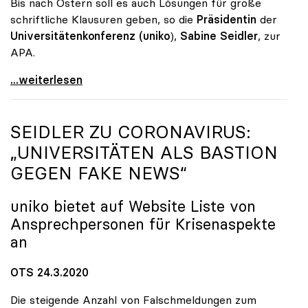
Bis nach Ostern soll es auch Lösungen für große
schriftliche Klausuren geben, so die
Präsidentin
der
Universitätenkonferenz (uniko
),
Sabine Seidler
, zur
APA.
Universitäten setzen weiter auf Distance Learning
...weiterlesen
SEIDLER ZU CORONAVIRUS:
„UNIVERSITÄTEN ALS BASTION
GEGEN FAKE NEWS“
uniko
bietet auf Website Liste von
Ansprechpersonen für Krisenaspekte
an
OTS 24.3.2020
Die steigende Anzahl von Falschmeldungen zum