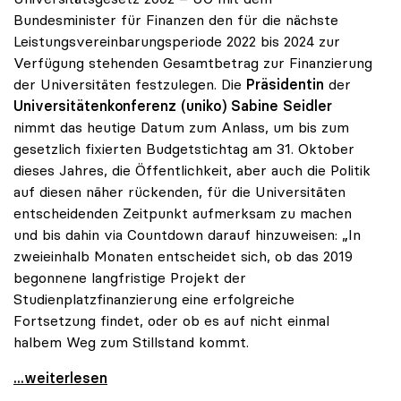
Bundesminister für Finanzen den für die nächste
Leistungsvereinbarungsperiode 2022 bis 2024 zur
Verfügung stehenden Gesamtbetrag zur Finanzierung
der Universitäten festzulegen. Die
Präsidentin
der
Universitätenkonferenz (uniko)
Sabine Seidler
nimmt das heutige Datum zum Anlass, um bis zum
gesetzlich fixierten Budgetstichtag am 31. Oktober
dieses Jahres, die Öffentlichkeit, aber auch die Politik
auf diesen näher rückenden, für die Universitäten
entscheidenden Zeitpunkt aufmerksam zu machen
und bis dahin via Countdown darauf hinzuweisen: „In
zweieinhalb Monaten entscheidet sich, ob das 2019
begonnene langfristige Projekt der
Studienplatzfinanzierung eine erfolgreiche
Fortsetzung findet, oder ob es auf nicht einmal
halbem Weg zum Stillstand kommt.
Seidler: „Der Stichtag für das Budget rückt näher“
...weiterlesen