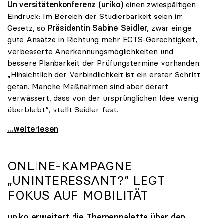
Universitätenkonferenz (uniko)
einen zwiespältigen
Eindruck: Im Bereich der Studierbarkeit seien im
Gesetz, so
Präsidentin Sabine Seidler,
zwar einige
gute Ansätze in Richtung mehr ECTS-Gerechtigkeit,
verbesserte Anerkennungsmöglichkeiten und
bessere Planbarkeit der Prüfungstermine vorhanden.
„Hinsichtlich der Verbindlichkeit ist ein erster Schritt
getan. Manche Maßnahmen sind aber derart
verwässert, dass von der ursprünglichen Idee wenig
überbleibt“, stellt Seidler fest.
Seidler zu Studienrecht: Erste Schritte sind getan
...weiterlesen
ONLINE-KAMPAGNE
„UNINTERESSANT?“ LEGT
FOKUS AUF MOBILITÄT
uniko
erweitert die Themenpalette über den