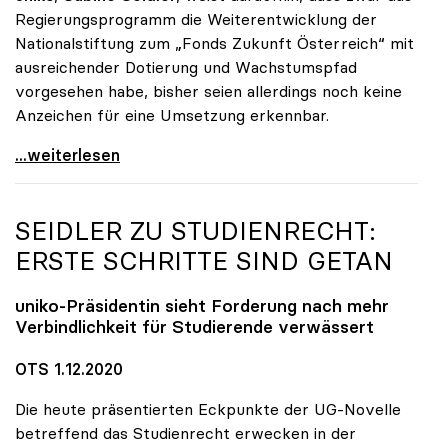
Regierungsprogramm die Weiterentwicklung der
Nationalstiftung zum „Fonds Zukunft Österreich“ mit
ausreichender Dotierung und Wachstumspfad
vorgesehen habe, bisher seien allerdings noch keine
Anzeichen für eine Umsetzung erkennbar.
uniko unterstützt Petition zu Dotierung des „Fonds
...weiterlesen
SEIDLER ZU STUDIENRECHT:
ERSTE SCHRITTE SIND GETAN
uniko
-Präsidentin sieht Forderung nach mehr
Verbindlichkeit für Studierende verwässert
OTS 1.12.2020
Die heute präsentierten Eckpunkte der UG-Novelle
betreffend das Studienrecht erwecken in der