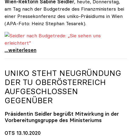
Wien-Rektorin Sabine Seidler
, heute, Donnerstag,
am Tag nach der Budgetrede des Finanzministers bei
einer Pressekonferenz des uniko-Präsidiums in Wien
(APA-Foto: Heinz Stephan Tesarek).
Seidler nach Budgetrede: „Sie sehen uns erleichtert“
Seidler nach Budgetrede: „Sie sehen uns
...weiterlesen
UNIKO
STEHT NEUGRÜNDUNG
DER TU OBERÖSTERREICH
AUFGESCHLOSSEN
GEGENÜBER
Präsidentin Seidler begrüßt Mitwirkung in der
Vorbereitungsgruppe des Ministeriums
OTS 13.10.2020