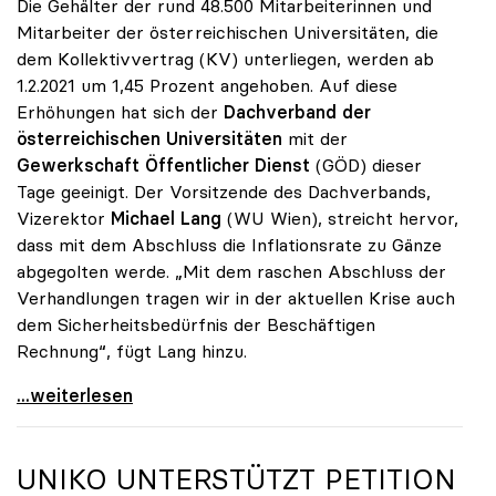
Die Gehälter der rund 48.500 Mitarbeiterinnen und
Mitarbeiter der österreichischen Universitäten, die
dem Kollektivvertrag (KV) unterliegen, werden ab
1.2.2021 um 1,45 Prozent angehoben. Auf diese
Erhöhungen hat sich der
Dachverband der
österreichischen Universitäten
mit der
Gewerkschaft Öffentlicher Dienst
(GÖD) dieser
Tage geeinigt. Der Vorsitzende des Dachverbands,
Vizerektor
Michael Lang
(WU Wien), streicht hervor,
dass mit dem Abschluss die Inflationsrate zu Gänze
abgegolten werde. „Mit dem raschen Abschluss der
Verhandlungen tragen wir in der aktuellen Krise auch
dem Sicherheitsbedürfnis der Beschäftigen
Rechnung“, fügt Lang hinzu.
KV-Verhandlungen: Gehälter steigen um 1,45 Prozent
...weiterlesen
UNIKO
UNTERSTÜTZT PETITION