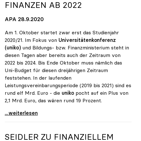
FINANZEN AB 2022
APA 28.9.2020
Am 1. Oktober startet zwar erst das Studienjahr
2020/21. Im Fokus von
Universitätenkonferenz
(uniko)
und Bildungs- bzw. Finanzministerium steht in
diesen Tagen aber bereits auch der Zeitraum von
2022 bis 2024. Bis Ende Oktober muss nämlich das
Uni-Budget für diesen dreijährigen Zeitraum
feststehen. In der laufenden
Leistungsvereinbarungsperiode (2019 bis 2021) sind es
rund elf Mrd. Euro - die
uniko
pocht auf ein Plus von
2,1 Mrd. Euro, das wären rund 19 Prozent.
Uni-Budget: Ringen um Finanzen ab 2022
...weiterlesen
SEIDLER ZU FINANZIELLEM