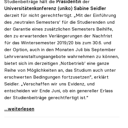
Studienbeiträge hält die
Präsidentin
der
Universitätenkonferenz (uniko) Sabine Seidler
derzeit für nicht gerechtfertigt. „Mit der Einführung
des ,neutralen Semesters‘ für die Studierenden und
der Garantie eines zusätzlichen Semesters Beihilfe,
den zu erwartenden Verlängerungen der Nachfrist
für das Wintersemester 2019/20 bis zum 30.6. und
der Option, auch in den Monaten Juli bis September
Lehrveranstaltungsangebote wahrnehmen zu können,
bietet sich im derzeitigen ,Notbetrieb‘ eine ganze
Reihe von Möglichkeiten an, das Studium auch unter
erschwerten Bedingungen fortzusetzen“, erklärt
Seidler. „Verschaffen wir uns Evidenz, und
entscheiden wir Ende Juni, ob ein genereller Erlass
der Studienbeiträge gerechtfertigt ist.“
Seidler: „Erlass der Studienbeiträge derzeit nicht
...weiterlesen