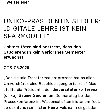
Startschuss zur Online-Kampagne von Österreichs
...weiterlesen
UNIKO
-PRÄSIDENTIN SEIDLER:
„DIGITALE LEHRE IST KEIN
SPARMODELL“
Universitäten sind bestrebt, dass den
Studierenden kein verlorenes Semester
erwächst
OTS 7.5.2020
„Der digitale Transformationsprozess hat an allen
Universitäten eine Beschleunigung erfahren.“ Dies
stellte die Präsidentin der
Universitätenkonferenz
(uniko),
Sabine Seidler
, am Donnerstag bei der
Pressekonferenz im Wissenschaftsministerium fest,
zu der
Bundesminister Heinz Faßmann
eingeladen