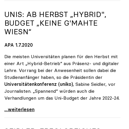
UNIS: AB HERBST „HYBRID",
BUDGET „KEINE G'MAHTE
WIESN“
APA 1.7.2020
Die meisten Universitäten planen für den Herbst mit
einer Art „Hybrid-Betrieb“ aus Präsenz- und digitaler
Lehre. Vorrang bei der Anwesenheit sollen dabei die
Studienanfänger haben, so die Präsidentin der
Universitätenkonferenz (uniko)
, Sabine Seidler, vor
Journalisten. „Spannend“ würden auch die
Verhandlungen um das Uni-Budget der Jahre 2022-24.
Unis: Ab Herbst „hybrid\", Budget „keine g'mahte
...weiterlesen