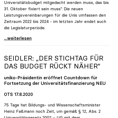
Universitätsbudget mitgedacht werden muss, das bis
31. Oktober fixiert sein muss". Die neuen
Leistungsvereinbarungen für die Unis umfassen den
Zeitraum 2022 bis 2024 - im letzten Jahr endet auch
die Legislaturperiode.
Seidler zu geplanter TU Linz: Muss im neuen
...weiterlesen
SEIDLER: „DER STICHTAG FÜR
DAS BUDGET RÜCKT NÄHER“
uniko
-Präsidentin eröffnet Countdown für
Fortsetzung der Universitätsfinanzierung NEU
OTS 17.8.2020
75 Tage hat Bildungs- und Wissenschaftsminister
Heinz Faßmann noch Zeit, um gemäß § 12, Abs. 2
Universitätsgesetz 2002 – UG mit dem