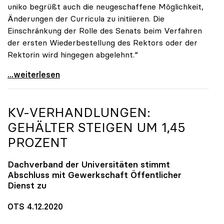
uniko begrüßt auch die neugeschaffene Möglichkeit,
Änderungen der Curricula zu initiieren. Die
Einschränkung der Rolle des Senats beim Verfahren
der ersten Wiederbestellung des Rektors oder der
Rektorin wird hingegen abgelehnt.“
UG-Novelle: Ja zu Mindeststudienleistung, nein zu
...weiterlesen
KV-VERHANDLUNGEN:
GEHÄLTER STEIGEN UM 1,45
PROZENT
Dachverband der Universitäten stimmt
Abschluss mit Gewerkschaft Öffentlicher
Dienst zu
OTS 4.12.2020