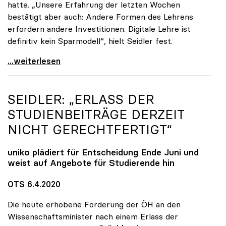
hatte. „Unsere Erfahrung der letzten Wochen
bestätigt aber auch: Andere Formen des Lehrens
erfordern andere Investitionen. Digitale Lehre ist
definitiv kein Sparmodell“, hielt Seidler fest.
uniko-Präsidentin Seidler: „Digitale Lehre ist
...weiterlesen
SEIDLER: „ERLASS DER
STUDIENBEITRÄGE DERZEIT
NICHT GERECHTFERTIGT“
uniko
plädiert für Entscheidung Ende Juni und
weist auf Angebote für Studierende hin
OTS 6.4.2020
Die heute erhobene Forderung der ÖH an den
Wissenschaftsminister nach einem Erlass der