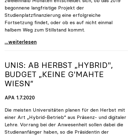
zweieinhalb Monaten entscheidet sich, ob das 2019
begonnene langfristige Projekt der
Studienplatzfinanzierung eine erfolgreiche
Fortsetzung findet, oder ob es auf nicht einmal
halbem Weg zum Stillstand kommt.
Seidler: „Der Stichtag für das Budget rückt näher“
...weiterlesen
UNIS: AB HERBST „HYBRID",
BUDGET „KEINE G'MAHTE
WIESN“
APA 1.7.2020
Die meisten Universitäten planen für den Herbst mit
einer Art „Hybrid-Betrieb“ aus Präsenz- und digitaler
Lehre. Vorrang bei der Anwesenheit sollen dabei die
Studienanfänger haben, so die Präsidentin der