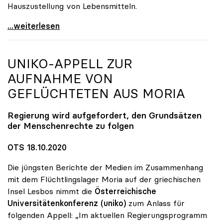
Hauszustellung von Lebensmitteln.
Online-Kampagne „UNInteressant?“ legt Fokus auf
...weiterlesen
UNIKO
-APPELL ZUR
AUFNAHME VON
GEFLÜCHTETEN AUS MORIA
Regierung wird aufgefordert, den Grundsätzen
der Menschenrechte zu folgen
OTS 18.10.2020
Die jüngsten Berichte der Medien im Zusammenhang
mit dem Flüchtlingslager Moria auf der griechischen
Insel Lesbos nimmt die
Österreichische
Universitätenkonferenz
(uniko)
zum Anlass für
folgenden Appell: „Im aktuellen Regierungsprogramm