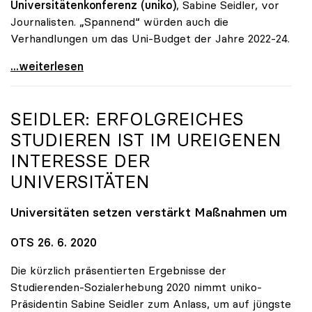
Universitätenkonferenz (uniko)
, Sabine Seidler, vor
Journalisten. „Spannend“ würden auch die
Verhandlungen um das Uni-Budget der Jahre 2022-24.
Unis: Ab Herbst „hybrid\", Budget „keine g'mahte
...weiterlesen
SEIDLER: ERFOLGREICHES
STUDIEREN IST IM UREIGENEN
INTERESSE DER
UNIVERSITÄTEN
Universitäten setzen verstärkt Maßnahmen um
OTS 26. 6. 2020
Die kürzlich präsentierten Ergebnisse der
Studierenden-Sozialerhebung 2020 nimmt uniko-
Präsidentin Sabine Seidler zum Anlass, um auf jüngste