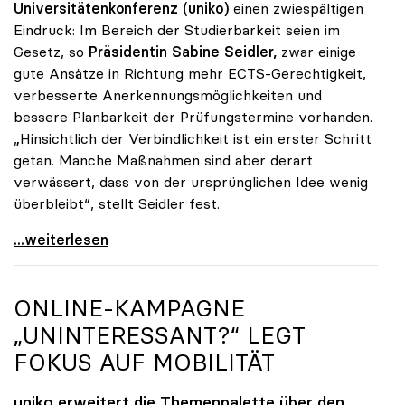
Universitätenkonferenz (uniko)
einen zwiespältigen
Eindruck: Im Bereich der Studierbarkeit seien im
Gesetz, so
Präsidentin Sabine Seidler,
zwar einige
gute Ansätze in Richtung mehr ECTS-Gerechtigkeit,
verbesserte Anerkennungsmöglichkeiten und
bessere Planbarkeit der Prüfungstermine vorhanden.
„Hinsichtlich der Verbindlichkeit ist ein erster Schritt
getan. Manche Maßnahmen sind aber derart
verwässert, dass von der ursprünglichen Idee wenig
überbleibt“, stellt Seidler fest.
Seidler zu Studienrecht: Erste Schritte sind getan
...weiterlesen
ONLINE-KAMPAGNE
„UNINTERESSANT?“ LEGT
FOKUS AUF MOBILITÄT
uniko
erweitert die Themenpalette über den