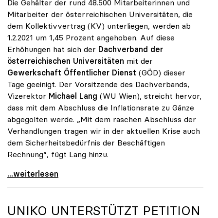
Die Gehälter der rund 48.500 Mitarbeiterinnen und
Mitarbeiter der österreichischen Universitäten, die
dem Kollektivvertrag (KV) unterliegen, werden ab
1.2.2021 um 1,45 Prozent angehoben. Auf diese
Erhöhungen hat sich der
Dachverband der
österreichischen Universitäten
mit der
Gewerkschaft Öffentlicher Dienst
(GÖD) dieser
Tage geeinigt. Der Vorsitzende des Dachverbands,
Vizerektor
Michael Lang
(WU Wien), streicht hervor,
dass mit dem Abschluss die Inflationsrate zu Gänze
abgegolten werde. „Mit dem raschen Abschluss der
Verhandlungen tragen wir in der aktuellen Krise auch
dem Sicherheitsbedürfnis der Beschäftigen
Rechnung“, fügt Lang hinzu.
KV-Verhandlungen: Gehälter steigen um 1,45 Prozent
...weiterlesen
UNIKO
UNTERSTÜTZT PETITION