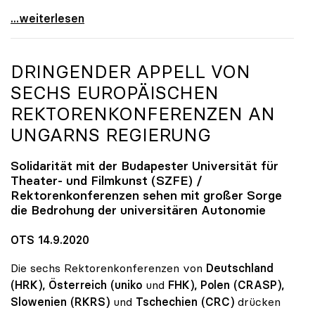
Seidler zu finanziellem Mehrbedarf: „Bisher keine
...weiterlesen
DRINGENDER APPELL VON
SECHS EUROPÄISCHEN
REKTORENKONFERENZEN AN
UNGARNS REGIERUNG
Solidarität mit der Budapester Universität für
Theater- und Filmkunst (SZFE) /
Rektorenkonferenzen sehen mit großer Sorge
die Bedrohung der universitären Autonomie
OTS 14.9.2020
Die sechs Rektorenkonferenzen von
Deutschland
(HRK), Österreich (uniko
und
FHK), Polen (CRASP),
Slowenien
(RKRS)
und
Tschechien (CRC)
drücken