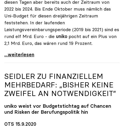
diesen Tagen aber bereits auch der Zeitraum von
2022 bis 2024. Bis Ende Oktober muss nämlich das
Uni-Budget für diesen dreijährigen Zeitraum
feststehen. In der laufenden
Leistungsvereinbarungsperiode (2019 bis 2021) sind es
rund elf Mrd. Euro - die
uniko
pocht auf ein Plus von
2,1 Mrd. Euro, das wären rund 19 Prozent.
Uni-Budget: Ringen um Finanzen ab 2022
...weiterlesen
SEIDLER ZU FINANZIELLEM
MEHRBEDARF: „BISHER KEINE
ZWEIFEL AN NOTWENDIGKEIT“
uniko
weist vor Budgetstichtag auf Chancen
und Risken der Berufungspolitik hin
OTS 15.9.2020