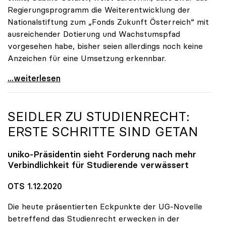
Regierungsprogramm die Weiterentwicklung der
Nationalstiftung zum „Fonds Zukunft Österreich“ mit
ausreichender Dotierung und Wachstumspfad
vorgesehen habe, bisher seien allerdings noch keine
Anzeichen für eine Umsetzung erkennbar.
uniko unterstützt Petition zu Dotierung des „Fonds
...weiterlesen
SEIDLER ZU STUDIENRECHT:
ERSTE SCHRITTE SIND GETAN
uniko
-Präsidentin sieht Forderung nach mehr
Verbindlichkeit für Studierende verwässert
OTS 1.12.2020
Die heute präsentierten Eckpunkte der UG-Novelle
betreffend das Studienrecht erwecken in der