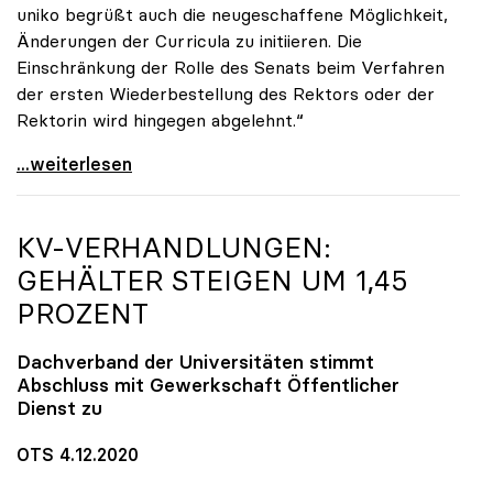
uniko begrüßt auch die neugeschaffene Möglichkeit,
Änderungen der Curricula zu initiieren. Die
Einschränkung der Rolle des Senats beim Verfahren
der ersten Wiederbestellung des Rektors oder der
Rektorin wird hingegen abgelehnt.“
UG-Novelle: Ja zu Mindeststudienleistung, nein zu
...weiterlesen
KV-VERHANDLUNGEN:
GEHÄLTER STEIGEN UM 1,45
PROZENT
Dachverband der Universitäten stimmt
Abschluss mit Gewerkschaft Öffentlicher
Dienst zu
OTS 4.12.2020