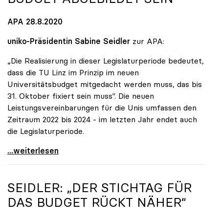
APA 28.8.2020
uniko-Präsidentin Sabine Seidler
zur APA:
„Die Realisierung in dieser Legislaturperiode bedeutet,
dass die TU Linz im Prinzip im neuen
Universitätsbudget mitgedacht werden muss, das bis
31. Oktober fixiert sein muss". Die neuen
Leistungsvereinbarungen für die Unis umfassen den
Zeitraum 2022 bis 2024 - im letzten Jahr endet auch
die Legislaturperiode.
Seidler zu geplanter TU Linz: Muss im neuen
...weiterlesen
SEIDLER: „DER STICHTAG FÜR
DAS BUDGET RÜCKT NÄHER“