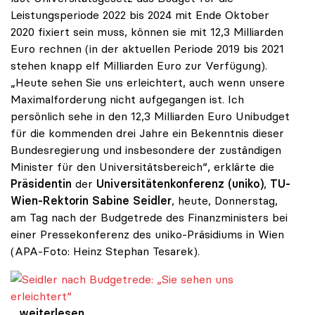
Leistungsperiode 2022 bis 2024 mit Ende Oktober
2020 fixiert sein muss, können sie mit 12,3 Milliarden
Euro rechnen (in der aktuellen Periode 2019 bis 2021
stehen knapp elf Milliarden Euro zur Verfügung).
„Heute sehen Sie uns erleichtert, auch wenn unsere
Maximalforderung nicht aufgegangen ist. Ich
persönlich sehe in den 12,3 Milliarden Euro Unibudget
für die kommenden drei Jahre ein Bekenntnis dieser
Bundesregierung und insbesondere der zuständigen
Minister für den Universitätsbereich“, erklärte die
Präsidentin
der
Universitätenkonferenz (uniko)
,
TU-
Wien-Rektorin Sabine Seidler
, heute, Donnerstag,
am Tag nach der Budgetrede des Finanzministers bei
einer Pressekonferenz des uniko-Präsidiums in Wien
(APA-Foto: Heinz Stephan Tesarek).
Seidler nach Budgetrede: „Sie sehen uns erleichtert“
Seidler nach Budgetrede: „Sie sehen uns
...weiterlesen