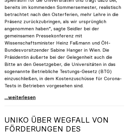
Spielraum für die Universitäten und trägt dazu bei,
bereits im kommenden Sommersemester, realistisch
betrachtet nach den Osterferien, mehr Lehre in die
Präsenz zurückzubringen, als wir ursprünglich
angenommen haben“, sagte Seidler bei der
gemeinsamen Pressekonferenz mit
Wissenschaftsminister Heinz Faßmann und ÖH-
Bundesvorsitzender Sabine Hanger in Wien. Die
Präsidentin äußerte bei der Gelegenheit auch die
Bitte an den Gesetzgeber, die Universitäten in das
sogenannte Betriebliche Testungs-Gesetz (BTG)
einzuschließen, in dem Kostenzuschüsse für Corona-
Tests in Betrieben vorgesehen sind.
uniko begrüßt Spielraum durch Testmöglichkeiten
...weiterlesen
UNIKO
ÜBER WEGFALL VON
FÖRDERUNGEN DES