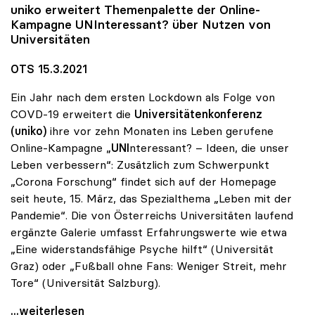
uniko
erweitert Themenpalette der Online-
Kampagne UNInteressant? über Nutzen von
Universitäten
OTS 15.3.2021
Ein Jahr nach dem ersten Lockdown als Folge von
COVD-19 erweitert die
Universitätenkonferenz
(uniko)
ihre vor zehn Monaten ins Leben gerufene
Online-Kampagne „
UNI
nteressant? – Ideen, die unser
Leben verbessern“: Zusätzlich zum Schwerpunkt
„Corona Forschung“ findet sich auf der Homepage
seit heute, 15. März, das Spezialthema „Leben mit der
Pandemie“. Die von Österreichs Universitäten laufend
ergänzte Galerie umfasst Erfahrungswerte wie etwa
„Eine widerstandsfähige Psyche hilft“ (Universität
Graz) oder „Fußball ohne Fans: Weniger Streit, mehr
Tore“ (Universität Salzburg).
Ein Jahr Corona: Neuer Fokus auf „Leben mit der
...weiterlesen