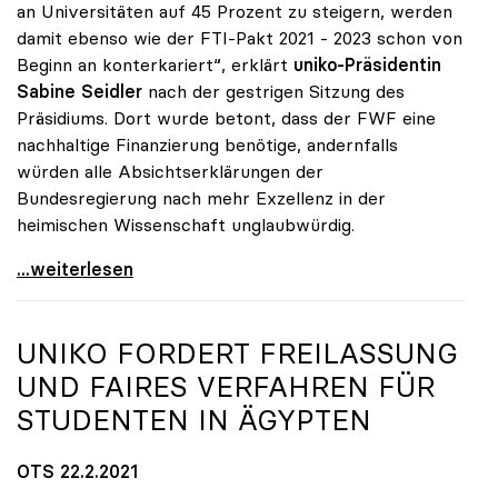
an Universitäten auf 45 Prozent zu steigern, werden
damit ebenso wie der FTI-Pakt 2021 - 2023 schon von
Beginn an konterkariert“, erklärt
uniko-Präsidentin
Sabine Seidler
nach der gestrigen Sitzung des
Präsidiums. Dort wurde betont, dass der FWF eine
nachhaltige Finanzierung benötige, andernfalls
würden alle Absichtserklärungen der
Bundesregierung nach mehr Exzellenz in der
heimischen Wissenschaft unglaubwürdig.
uniko über Wegfall von Förderungen des
...weiterlesen
UNIKO
FORDERT FREILASSUNG
UND FAIRES VERFAHREN FÜR
STUDENTEN IN ÄGYPTEN
OTS 22.2.2021