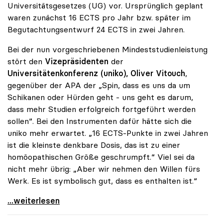
Universitätsgesetzes (UG) vor. Ursprünglich geplant
waren zunächst 16 ECTS pro Jahr bzw. später im
Begutachtungsentwurf 24 ECTS in zwei Jahren.
Bei der nun vorgeschriebenen Mindeststudienleistung
stört den
Vizepräsidenten
der
Universitätenkonferenz (uniko), Oliver Vitouch
,
gegenüber der APA der „Spin, dass es uns da um
Schikanen oder Hürden geht - uns geht es darum,
dass mehr Studien erfolgreich fortgeführt werden
sollen“. Bei den Instrumenten dafür hätte sich die
uniko mehr erwartet. „16 ECTS-Punkte in zwei Jahren
ist die kleinste denkbare Dosis, das ist zu einer
homöopathischen Größe geschrumpft.“ Viel sei da
nicht mehr übrig: „Aber wir nehmen den Willen fürs
Werk. Es ist symbolisch gut, dass es enthalten ist.“
uniko-Vize Vitouch zu 16 ECTS-Punkten: „Kleinste
...weiterlesen