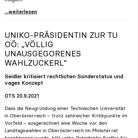
Seidler erfreut über hohe Impfquote, aber
...weiterlesen
UNIKO
-PRÄSIDENTIN ZUR TU
OÖ: „VÖLLIG
UNAUSGEGORENES
WAHLZUCKERL“
Seidler kritisiert rechtlichen Sonderstatus und
vages Konzept
OTS 20.9.2021
Dass die Neugründung einer Technischen Universität
in Oberösterreich – trotz zahlreicher Kritikpunkte im
Vorfeld – ausgerechnet eine Woche vor den
Landtagswahlen in Oberösterreich im Ministerrat
beschlossen wurde, hält uniko-Präsidentin Seidler für