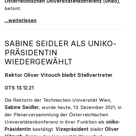
Österreichischen Universitätenkonferenz (uniko)
,
betont.
Große Nachfrage: Psychologische Beratungen an Unis
...weiterlesen
SABINE SEIDLER ALS
UNIKO
-
PRÄSIDENTIN
WIEDERGEWÄHLT
Rektor Oliver Vitouch bleibt Stellvertreter
OTS 13.12.21
Die Rektorin der Technischen Universität Wien,
Sabine Seidler
, wurde heute, 13. Dezember 2021, in
der Plenarversammlung der Österreichischen
Universitätenkonferenz in ihrer Funktion als
uniko-
Präsidentin
bestätigt.
Vizepräsident
bleibt
Oliver