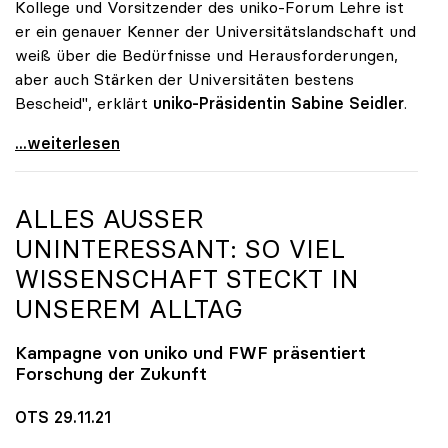
Kollege und Vorsitzender des uniko-Forum Lehre ist
er ein genauer Kenner der Universitätslandschaft und
weiß über die Bedürfnisse und Herausforderungen,
aber auch Stärken der Universitäten bestens
Bescheid", erklärt
uniko-Präsidentin Sabine Seidler
.
uniko gratuliert Martin Polaschek zur Bestellung
...weiterlesen
ALLES AUSSER U
NINTERESSANT: SO VIEL W
ISSENSCHAFT STECKT IN U
NSEREM ALLTAG
Kampagne von
uniko
und FWF präsentiert
Forschung der Zukunft
OTS 29.11.21