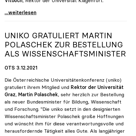
Vitouch
, Rektor der Universität Klagenfurt.
Sabine Seidler als uniko-Präsidentin wiedergewählt
...weiterlesen
UNIKO
GRATULIERT MARTIN
POLASCHEK ZUR BESTELLUNG
ALS WISSENSCHAFTSMINISTER
OTS 3.12.2021
Die Österreichische Universitätenkonferenz (uniko)
gratuliert ihrem Mitglied und
Rektor der Universität
Graz
,
Martin Polaschek
, sehr herzlich zur Bestellung
als neuer Bundesminister für Bildung, Wissenschaft
und Forschung. "Die uniko setzt in den designierten
Wissenschaftsminister Polaschek große Hoffnungen
und wünscht ihm für diese verantwortungsvolle und
herausfordernde Tätigkeit alles Gute. Als langjähriger