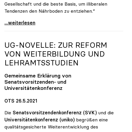
Gesellschaft und die beste Basis, um illiberalen
Tendenzen den Nährboden zu entziehen.“
„Populismus ist eigentliche Gefahr für Europa und
...weiterlesen
UG-NOVELLE: ZUR REFORM
VON WEITERBILDUNG UND
LEHRAMTSSTUDIEN
Gemeinsame Erklärung von
Senatsvorsitzenden- und
Universitätenkonferenz
OTS 26.5.2021
Die
Senatsvorsitzendenkonferenz (SVK)
und die
Universitätenkonferenz (uniko)
begrüßen eine
qualitätsgesicherte Weiterentwicklung des