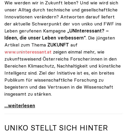
Wie werden wir in Zukunft leben? Und wie wird sich
unser Alltag durch technische und gesellschaftliche
Innovationen verändern? Antworten darauf liefert
der aktuelle Schwerpunkt der von uniko und FWF ins
Leben gerufenen Kampagne
„UNInteressant? –
Ideen, die unser Leben verbessern“
. Die jüngsten
Artikel zum Thema
ZUKUNFT
auf
www.uninteressant.at
zeigen einmal mehr, wie
zukunftsweisend Österreichs Forscher:innen in den
Bereichen Klimaschutz, Nachhaltigkeit und künstliche
Intelligenz sind. Ziel der Initiative ist es, ein breites
Publikum für wissenschaftliche Forschung zu
begeistern und das Vertrauen in die Wissenschaft
insgesamt zu stärken.
Alles außer UNInteressant: So viel Wissenschaft
...weiterlesen
UNIKO
STELLT SICH HINTER