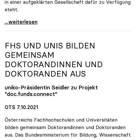
in einer aufgeklärten Gesellschaft dafür zu Verfügung
steht.
uniko stellt sich hinter Forscher:innen
...weiterlesen
FHS UND UNIS BILDEN
GEMEINSAM
DOKTORANDINNEN UND
DOKTORANDEN AUS
uniko
-Präsidentin Seidler zu Projekt
"doc.funds.connect"
OTS 7.10.2021
Österreichs Fachhochschulen und Universitäten
bilden gemeinsam Doktorandinnen und Doktoranden
aus. Das Bundesministerium für Bildung, Wissenschaft