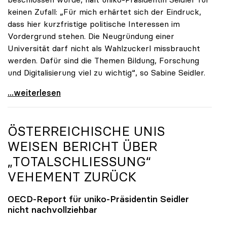
keinen Zufall: „Für mich erhärtet sich der Eindruck,
dass hier kurzfristige politische Interessen im
Vordergrund stehen. Die Neugründung einer
Universität darf nicht als Wahlzuckerl missbraucht
werden. Dafür sind die Themen Bildung, Forschung
und Digitalisierung viel zu wichtig“, so Sabine Seidler.
uniko-Präsidentin zur TU OÖ: „Völlig
...weiterlesen
ÖSTERREICHISCHE UNIS
WEISEN BERICHT ÜBER
„TOTALSCHLIESSUNG“ V
EHEMENT ZURÜCK
OECD-Report für
uniko
-Präsidentin Seidler
nicht nachvollziehbar