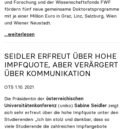
und Forschung und der Wissenschaftsfonds FWF
fördern fünf neue gemeinsame Doktoratsprogramme
mit je einer Million Euro in Graz, Linz, Salzburg, Wien
und Wiener Neustadt.
FHs und Unis bilden gemeinsam Doktorandinnen und
...weiterlesen
SEIDLER ERFREUT ÜBER HOHE
IMPFQUOTE, ABER VERÄRGERT
ÜBER KOMMUNIKATION
OTS 1.10. 2021
Die Präsidentin der
österreichischen
Universitätenkonferenz
(uniko)
Sabine Seidler
zeigt
sich sehr erfreut über die hohe Impfquote unter den
Studierenden: „Ich bin stolz und dankbar, dass so
viele Studierende die zahlreichen Impfangebote