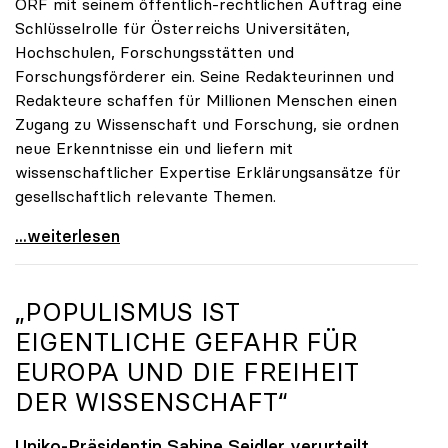
ORF mit seinem öffentlich-rechtlichen Auftrag eine
Schlüsselrolle für Österreichs Universitäten,
Hochschulen, Forschungsstätten und
Forschungsförderer ein. Seine Redakteurinnen und
Redakteure schaffen für Millionen Menschen einen
Zugang zu Wissenschaft und Forschung, sie ordnen
neue Erkenntnisse ein und liefern mit
wissenschaftlicher Expertise Erklärungsansätze für
gesellschaftlich relevante Themen.
Zukunft braucht Wissen
...weiterlesen
„POPULISMUS IST
EIGENTLICHE GEFAHR FÜR
EUROPA UND DIE FREIHEIT
DER WISSENSCHAFT“
Uniko-Präsidentin Sabine Seidler verurteilt