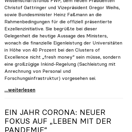
Wissenschaftsfonds FWF, dem neuen Präsidenten
Christof Gattringer und Vizepräsident Gregor Weihs,
sowie Bundesminister Heinz Faßmann an die
Rahmenbedingungen für die offiziell präsentierte
Exzellenzinitiative. Sie begrüßte bei dieser
Gelegenheit die heutige Aussage des Ministers,
wonach die finanzielle Eigenleistung der Universitäten
in Höhe von 40 Prozent bei den Clusters of
Excellence nicht „fresh money“ sein müsse, sondern
eine großzügige Inkind-Regelung (Sachleistung mit
Anrechnung von Personal und
Forschungsinfrastruktur) vorgesehen sei.
Seidler zur Exzellenzinitiative: Erfolg hängt von
...weiterlesen
EIN JAHR CORONA: NEUER
FOKUS AUF „LEBEN MIT DER
PANDEMIE“