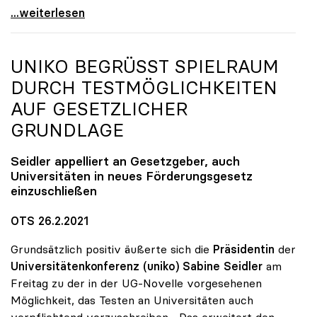
Ein Jahr Corona: Neuer Fokus auf „Leben mit der
...weiterlesen
UNIKO
BEGRÜSST SPIELRAUM D
URCH TESTMÖGLICHKEITEN A
UF GESETZLICHER G
RUNDLAGE
Seidler appelliert an Gesetzgeber, auch
Universitäten in neues Förderungsgesetz
einzuschließen
OTS 26.2.2021
Grundsätzlich positiv äußerte sich die
Präsidentin
der
Universitätenkonferenz (uniko) Sabine Seidler
am
Freitag zu der in der UG-Novelle vorgesehenen
Möglichkeit, das Testen an Universitäten auch