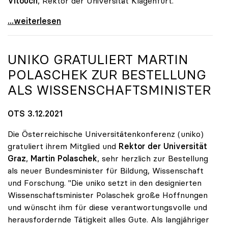
Vitouch
, Rektor der Universität Klagenfurt.
Sabine Seidler als uniko-Präsidentin wiedergewählt
...weiterlesen
UNIKO
GRATULIERT MARTIN
POLASCHEK ZUR BESTELLUNG
ALS WISSENSCHAFTSMINISTER
OTS 3.12.2021
Die Österreichische Universitätenkonferenz (uniko)
gratuliert ihrem Mitglied und
Rektor der Universität
Graz
,
Martin Polaschek
, sehr herzlich zur Bestellung
als neuer Bundesminister für Bildung, Wissenschaft
und Forschung. "Die uniko setzt in den designierten
Wissenschaftsminister Polaschek große Hoffnungen
und wünscht ihm für diese verantwortungsvolle und
herausfordernde Tätigkeit alles Gute. Als langjähriger