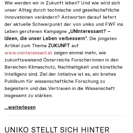
Wie werden wir in Zukunft leben? Und wie wird sich
unser Alltag durch technische und gesellschaftliche
Innovationen verändern? Antworten darauf liefert
der aktuelle Schwerpunkt der von uniko und FWF ins
Leben gerufenen Kampagne
„UNInteressant? –
Ideen, die unser Leben verbessern“
. Die jüngsten
Artikel zum Thema
ZUKUNFT
auf
www.uninteressant.at
zeigen einmal mehr, wie
zukunftsweisend Österreichs Forscher:innen in den
Bereichen Klimaschutz, Nachhaltigkeit und künstliche
Intelligenz sind. Ziel der Initiative ist es, ein breites
Publikum für wissenschaftliche Forschung zu
begeistern und das Vertrauen in die Wissenschaft
insgesamt zu stärken.
Alles außer UNInteressant: So viel Wissenschaft
...weiterlesen
UNIKO
STELLT SICH HINTER