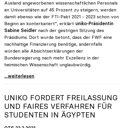
Ausland angeworbenen wissenschaftlichen Personals
an Universitäten auf 45 Prozent zu steigern, werden
damit ebenso wie der FTI-Pakt 2021 - 2023 schon von
Beginn an konterkariert“, erklärt
uniko-Präsidentin
Sabine Seidler
nach der gestrigen Sitzung des
Präsidiums. Dort wurde betont, dass der FWF eine
nachhaltige Finanzierung benötige, andernfalls
würden alle Absichtserklärungen der
Bundesregierung nach mehr Exzellenz in der
heimischen Wissenschaft unglaubwürdig.
uniko über Wegfall von Förderungen des
...weiterlesen
UNIKO
FORDERT FREILASSUNG
UND FAIRES VERFAHREN FÜR
STUDENTEN IN ÄGYPTEN
OTS 22.2.2021