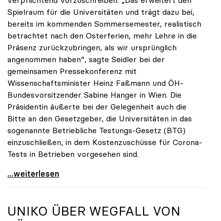
verpflichtend vorzuschreiben. „Das erweitert den
Spielraum für die Universitäten und trägt dazu bei,
bereits im kommenden Sommersemester, realistisch
betrachtet nach den Osterferien, mehr Lehre in die
Präsenz zurückzubringen, als wir ursprünglich
angenommen haben“, sagte Seidler bei der
gemeinsamen Pressekonferenz mit
Wissenschaftsminister Heinz Faßmann und ÖH-
Bundesvorsitzender Sabine Hanger in Wien. Die
Präsidentin äußerte bei der Gelegenheit auch die
Bitte an den Gesetzgeber, die Universitäten in das
sogenannte Betriebliche Testungs-Gesetz (BTG)
einzuschließen, in dem Kostenzuschüsse für Corona-
Tests in Betrieben vorgesehen sind.
uniko begrüßt Spielraum durch Testmöglichkeiten
...weiterlesen
UNIKO
ÜBER WEGFALL VON