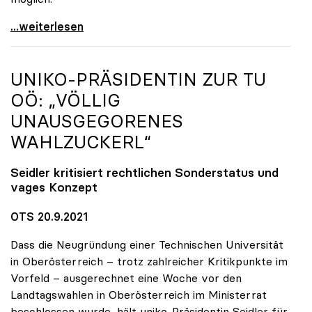
Seidler erfreut über hohe Impfquote, aber
...weiterlesen
UNIKO
-PRÄSIDENTIN ZUR TU
OÖ: „VÖLLIG
UNAUSGEGORENES
WAHLZUCKERL“
Seidler kritisiert rechtlichen Sonderstatus und
vages Konzept
OTS 20.9.2021
Dass die Neugründung einer Technischen Universität
in Oberösterreich – trotz zahlreicher Kritikpunkte im
Vorfeld – ausgerechnet eine Woche vor den
Landtagswahlen in Oberösterreich im Ministerrat
beschlossen wurde, hält uniko-Präsidentin Seidler für