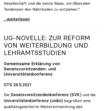
Gesellschaft und die beste Basis, um illiberalen
Tendenzen den Nährboden zu entziehen.“
„Populismus ist eigentliche Gefahr für Europa und
...weiterlesen
UG-NOVELLE: ZUR REFORM
VON WEITERBILDUNG UND
LEHRAMTSSTUDIEN
Gemeinsame Erklärung von
Senatsvorsitzenden- und
Universitätenkonferenz
OTS 26.5.2021
Die
Senatsvorsitzendenkonferenz (SVK)
und die
Universitätenkonferenz (uniko)
begrüßen eine
qualitätsgesicherte Weiterentwicklung des