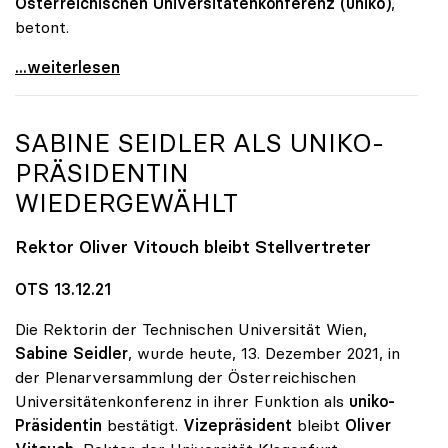
Österreichischen Universitätenkonferenz (uniko)
,
betont.
Große Nachfrage: Psychologische Beratungen an Unis
...weiterlesen
SABINE SEIDLER ALS
UNIKO
-
PRÄSIDENTIN
WIEDERGEWÄHLT
Rektor Oliver Vitouch bleibt Stellvertreter
OTS 13.12.21
Die Rektorin der Technischen Universität Wien,
Sabine Seidler
, wurde heute, 13. Dezember 2021, in
der Plenarversammlung der Österreichischen
Universitätenkonferenz in ihrer Funktion als
uniko-
Präsidentin
bestätigt.
Vizepräsident
bleibt
Oliver