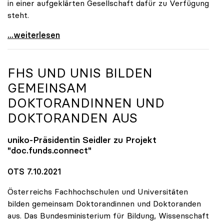
in einer aufgeklärten Gesellschaft dafür zu Verfügung
steht.
uniko stellt sich hinter Forscher:innen
...weiterlesen
FHS UND UNIS BILDEN
GEMEINSAM
DOKTORANDINNEN UND
DOKTORANDEN AUS
uniko
-Präsidentin Seidler zu Projekt
"doc.funds.connect"
OTS 7.10.2021
Österreichs Fachhochschulen und Universitäten
bilden gemeinsam Doktorandinnen und Doktoranden
aus. Das Bundesministerium für Bildung, Wissenschaft