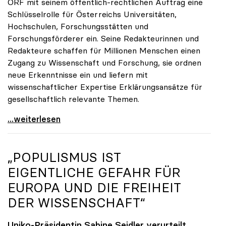
ORF mit seinem öffentlich-rechtlichen Auftrag eine
Schlüsselrolle für Österreichs Universitäten,
Hochschulen, Forschungsstätten und
Forschungsförderer ein. Seine Redakteurinnen und
Redakteure schaffen für Millionen Menschen einen
Zugang zu Wissenschaft und Forschung, sie ordnen
neue Erkenntnisse ein und liefern mit
wissenschaftlicher Expertise Erklärungsansätze für
gesellschaftlich relevante Themen.
Zukunft braucht Wissen
...weiterlesen
„POPULISMUS IST
EIGENTLICHE GEFAHR FÜR
EUROPA UND DIE FREIHEIT
DER WISSENSCHAFT“
Uniko-Präsidentin Sabine Seidler verurteilt