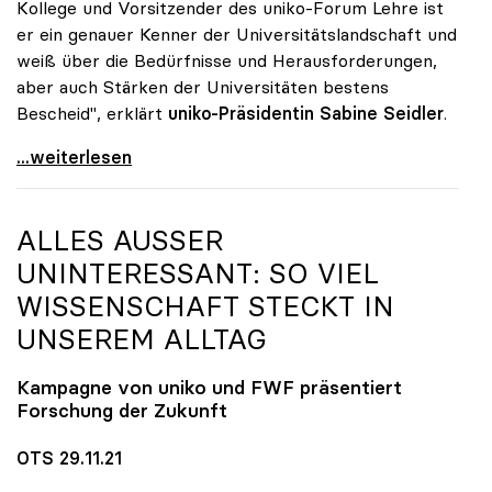
Kollege und Vorsitzender des uniko-Forum Lehre ist
er ein genauer Kenner der Universitätslandschaft und
weiß über die Bedürfnisse und Herausforderungen,
aber auch Stärken der Universitäten bestens
Bescheid", erklärt
uniko-Präsidentin Sabine Seidler
.
uniko gratuliert Martin Polaschek zur Bestellung
...weiterlesen
ALLES AUSSER U
NINTERESSANT: SO VIEL W
ISSENSCHAFT STECKT IN U
NSEREM ALLTAG
Kampagne von
uniko
und FWF präsentiert
Forschung der Zukunft
OTS 29.11.21