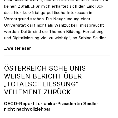
keinen Zufall: „Für mich erhärtet sich der Eindruck,
dass hier kurzfristige politische Interessen im
Vordergrund stehen. Die Neugründung einer
Universität darf nicht als Wahlzuckerl missbraucht
werden. Dafür sind die Themen Bildung, Forschung
und Digitalisierung viel zu wichtig“, so Sabine Seidler.
uniko-Präsidentin zur TU OÖ: „Völlig
...weiterlesen
ÖSTERREICHISCHE UNIS
WEISEN BERICHT ÜBER
„TOTALSCHLIESSUNG“ V
EHEMENT ZURÜCK
OECD-Report für
uniko
-Präsidentin Seidler
nicht nachvollziehbar