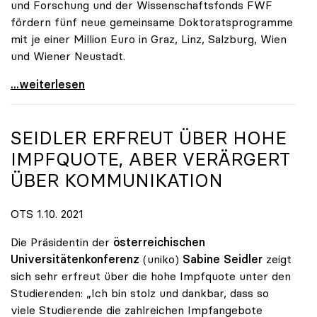
und Forschung und der Wissenschaftsfonds FWF
fördern fünf neue gemeinsame Doktoratsprogramme
mit je einer Million Euro in Graz, Linz, Salzburg, Wien
und Wiener Neustadt.
FHs und Unis bilden gemeinsam Doktorandinnen und
...weiterlesen
SEIDLER ERFREUT ÜBER HOHE
IMPFQUOTE, ABER VERÄRGERT
ÜBER KOMMUNIKATION
OTS 1.10. 2021
Die Präsidentin der
österreichischen
Universitätenkonferenz
(uniko)
Sabine Seidler
zeigt
sich sehr erfreut über die hohe Impfquote unter den
Studierenden: „Ich bin stolz und dankbar, dass so
viele Studierende die zahlreichen Impfangebote