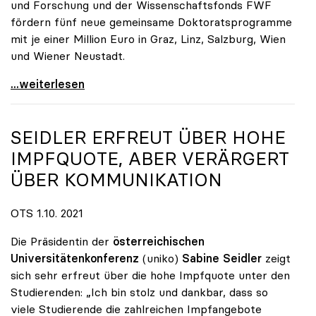
und Forschung und der Wissenschaftsfonds FWF
fördern fünf neue gemeinsame Doktoratsprogramme
mit je einer Million Euro in Graz, Linz, Salzburg, Wien
und Wiener Neustadt.
FHs und Unis bilden gemeinsam Doktorandinnen und
...weiterlesen
SEIDLER ERFREUT ÜBER HOHE
IMPFQUOTE, ABER VERÄRGERT
ÜBER KOMMUNIKATION
OTS 1.10. 2021
Die Präsidentin der
österreichischen
Universitätenkonferenz
(uniko)
Sabine Seidler
zeigt
sich sehr erfreut über die hohe Impfquote unter den
Studierenden: „Ich bin stolz und dankbar, dass so
viele Studierende die zahlreichen Impfangebote