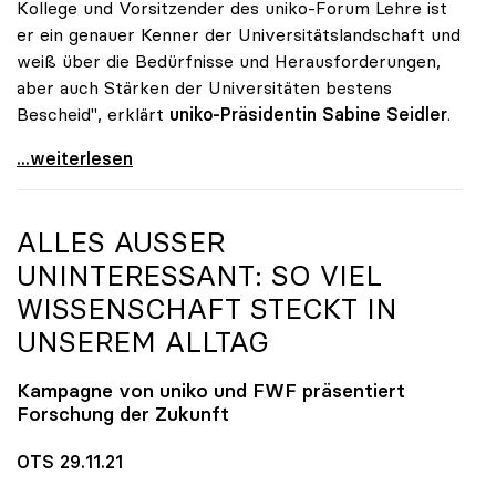
Kollege und Vorsitzender des uniko-Forum Lehre ist
er ein genauer Kenner der Universitätslandschaft und
weiß über die Bedürfnisse und Herausforderungen,
aber auch Stärken der Universitäten bestens
Bescheid", erklärt
uniko-Präsidentin Sabine Seidler
.
uniko gratuliert Martin Polaschek zur Bestellung
...weiterlesen
ALLES AUSSER U
NINTERESSANT: SO VIEL W
ISSENSCHAFT STECKT IN U
NSEREM ALLTAG
Kampagne von
uniko
und FWF präsentiert
Forschung der Zukunft
OTS 29.11.21