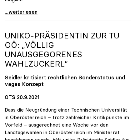
Seidler erfreut über hohe Impfquote, aber
...weiterlesen
UNIKO
-PRÄSIDENTIN ZUR TU
OÖ: „VÖLLIG
UNAUSGEGORENES
WAHLZUCKERL“
Seidler kritisiert rechtlichen Sonderstatus und
vages Konzept
OTS 20.9.2021
Dass die Neugründung einer Technischen Universität
in Oberösterreich – trotz zahlreicher Kritikpunkte im
Vorfeld – ausgerechnet eine Woche vor den
Landtagswahlen in Oberösterreich im Ministerrat
beschlossen wurde, hält uniko-Präsidentin Seidler für