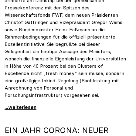
erinnerte am Dienstag bei der gemeinsamen
Pressekonferenz mit den Spitzen des
Wissenschaftsfonds FWF, dem neuen Präsidenten
Christof Gattringer und Vizepräsident Gregor Weihs,
sowie Bundesminister Heinz Faßmann an die
Rahmenbedingungen für die offiziell präsentierte
Exzellenzinitiative. Sie begrüßte bei dieser
Gelegenheit die heutige Aussage des Ministers,
wonach die finanzielle Eigenleistung der Universitäten
in Höhe von 40 Prozent bei den Clusters of
Excellence nicht „fresh money“ sein müsse, sondern
eine großzügige Inkind-Regelung (Sachleistung mit
Anrechnung von Personal und
Forschungsinfrastruktur) vorgesehen sei.
Seidler zur Exzellenzinitiative: Erfolg hängt von
...weiterlesen
EIN JAHR CORONA: NEUER