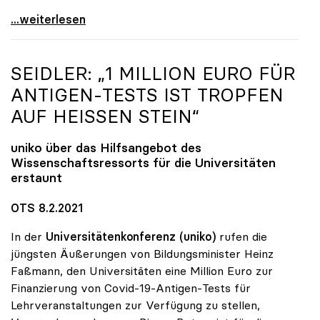
uniko-Vize Vitouch zu 16 ECTS-Punkten: „Kleinste
...weiterlesen
SEIDLER: „1 MILLION EURO FÜR
ANTIGEN-TESTS IST TROPFEN
AUF HEISSEN STEIN“
uniko
über das Hilfsangebot des
Wissenschaftsressorts für die Universitäten
erstaunt
OTS 8.2.2021
In der
Universitätenkonferenz (uniko)
rufen die
jüngsten Äußerungen von Bildungsminister Heinz
Faßmann, den Universitäten eine Million Euro zur
Finanzierung von Covid-19-Antigen-Tests für
Lehrveranstaltungen zur Verfügung zu stellen,