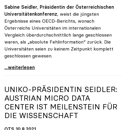
Sabine Seidler
,
Präsidentin der Österreichischen
Universitätenkonferenz
, weist die jüngsten
Ergebnisse eines OECD-Berichts, wonach
Österreichs Universitäten im internationalen
Vergleich überdurchschnittlich lange geschlossen
waren, als „absolute Fehlinformation“ zurück. Die
Universitäten seien zu keinem Zeitpunkt komplett
geschlossen gewesen.
Österreichische Unis weisen Bericht über
...weiterlesen
UNIKO
-PRÄSIDENTIN SEIDLER:
AUSTRIAN MICRO DATA
CENTER IST MEILENSTEIN FÜR
DIE WISSENSCHAFT
OTS 10.8.2021