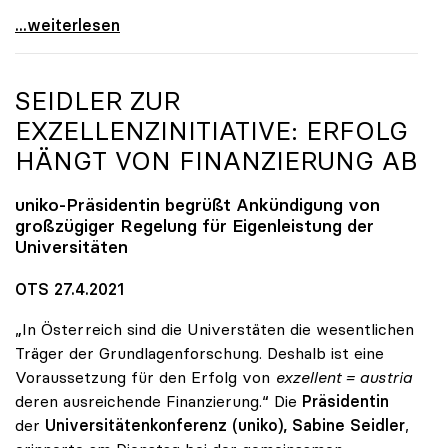
Quereinsteiger-Studium: uniko fordert Einbindung
...weiterlesen
SEIDLER ZUR
EXZELLENZINITIATIVE: ERFOLG
HÄNGT VON FINANZIERUNG AB
uniko
-Präsidentin begrüßt Ankündigung von
großzügiger Regelung für Eigenleistung der
Universitäten
OTS 27.4.2021
„In Österreich sind die Universtäten die wesentlichen
Träger der Grundlagenforschung. Deshalb ist eine
Voraussetzung für den Erfolg von
exzellent = austria
deren ausreichende Finanzierung.“ Die
Präsidentin
der
Universitätenkonferenz (uniko), Sabine Seidler
,