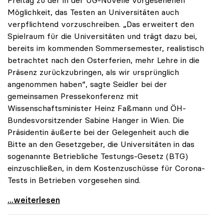
Freitag zu der in der UG-Novelle vorgesehenen
Möglichkeit, das Testen an Universitäten auch
verpflichtend vorzuschreiben. „Das erweitert den
Spielraum für die Universitäten und trägt dazu bei,
bereits im kommenden Sommersemester, realistisch
betrachtet nach den Osterferien, mehr Lehre in die
Präsenz zurückzubringen, als wir ursprünglich
angenommen haben“, sagte Seidler bei der
gemeinsamen Pressekonferenz mit
Wissenschaftsminister Heinz Faßmann und ÖH-
Bundesvorsitzender Sabine Hanger in Wien. Die
Präsidentin äußerte bei der Gelegenheit auch die
Bitte an den Gesetzgeber, die Universitäten in das
sogenannte Betriebliche Testungs-Gesetz (BTG)
einzuschließen, in dem Kostenzuschüsse für Corona-
Tests in Betrieben vorgesehen sind.
uniko begrüßt Spielraum durch Testmöglichkeiten
...weiterlesen