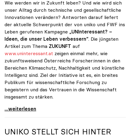
Wie werden wir in Zukunft leben? Und wie wird sich
unser Alltag durch technische und gesellschaftliche
Innovationen verändern? Antworten darauf liefert
der aktuelle Schwerpunkt der von uniko und FWF ins
Leben gerufenen Kampagne
„UNInteressant? –
Ideen, die unser Leben verbessern“
. Die jüngsten
Artikel zum Thema
ZUKUNFT
auf
www.uninteressant.at
zeigen einmal mehr, wie
zukunftsweisend Österreichs Forscher:innen in den
Bereichen Klimaschutz, Nachhaltigkeit und künstliche
Intelligenz sind. Ziel der Initiative ist es, ein breites
Publikum für wissenschaftliche Forschung zu
begeistern und das Vertrauen in die Wissenschaft
insgesamt zu stärken.
Alles außer UNInteressant: So viel Wissenschaft
...weiterlesen
UNIKO
STELLT SICH HINTER