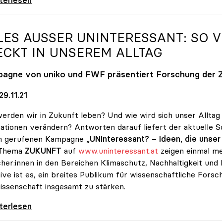
LES AUSSER UNINTERESSANT: SO VI
CKT IN UNSEREM ALLTAG
pagne von
uniko
und FWF präsentiert Forschung der 
9.11.21
erden wir in Zukunft leben? Und wie wird sich unser Alltag
ationen verändern? Antworten darauf liefert der aktuelle
n gerufenen Kampagne
„UNInteressant? – Ideen, die unse
Thema
ZUKUNFT
auf
www.uninteressant.at
zeigen einmal me
her:innen in den Bereichen Klimaschutz, Nachhaltigkeit und kü
ative ist es, ein breites Publikum für wissenschaftliche For
issenschaft insgesamt zu stärken.
 außer UNInteressant: So viel Wissenschaft
iterlesen