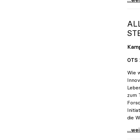
AL
TE
Kam
OTS 2
Wie w
Innov
Lebe
zum 
Forsc
Initi
die W
Alles
...we