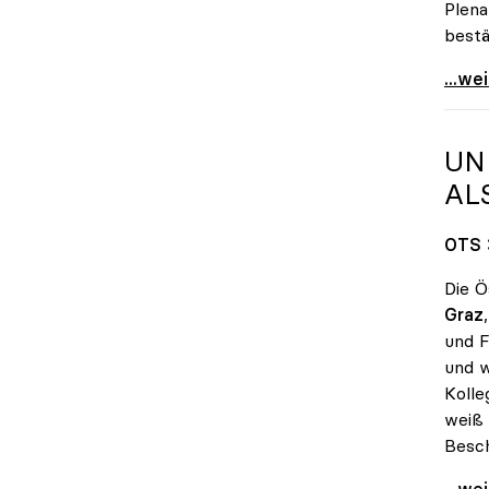
Plena
bestä
Sabin
...we
UN
AL
OTS 
Die Ö
Graz
und F
und w
Kolle
weiß 
Besch
uniko
...we