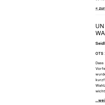
« zu
UN
WA
Seid
OTS 
Dass 
Vorfe
wurde
kurzf
Wahlz
wicht
uniko
...we