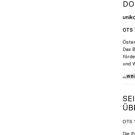
DO
unik
OTS 
Öster
Das B
förde
und W
FHs 
...we
SE
ÜB
OTS 1
Die P