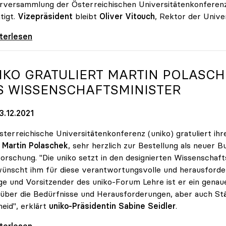
rversammlung der Österreichischen Universitätenkonferenz 
tigt.
Vizepräsident
bleibt
Oliver Vitouch
, Rektor der Univer
e Seidler als uniko-Präsidentin wiedergewählt
iterlesen
IKO
GRATULIERT MARTIN POLASCH
S WISSENSCHAFTSMINISTER
3.12.2021
sterreichische Universitätenkonferenz (uniko) gratuliert ih
,
Martin Polaschek
, sehr herzlich zur Bestellung als neuer 
orschung. "Die uniko setzt in den designierten Wissenscha
ünscht ihm für diese verantwortungsvolle und herausfordernd
ge und Vorsitzender des uniko-Forum Lehre ist er ein genau
über die Bedürfnisse und Herausforderungen, aber auch St
eid", erklärt
uniko-Präsidentin Sabine Seidler
.
 gratuliert Martin Polaschek zur Bestellung
iterlesen