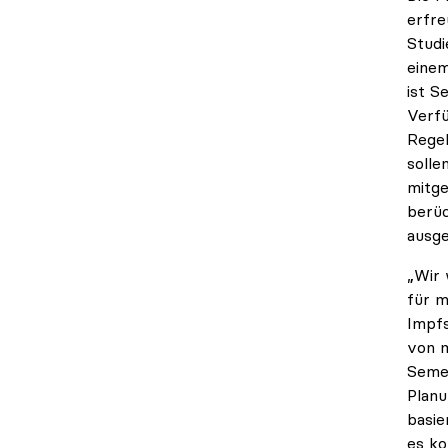
erfre
Studi
einem
ist S
Verfü
Regel
solle
mitge
berüc
ausge
„Wir 
für m
Impfs
von m
Semes
Planu
basie
es ko