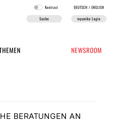
Kontrast
DE
UTSCH
/
EN
GLISH
Suche
myuniko Login
EN DER UNIKO
THEMEN
NEWSROOM
E BERATUNGEN AN U