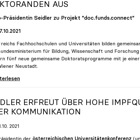
KTORANDEN AUS
o
-Präsidentin Seidler zu Projekt "doc.funds.connect"
7.10.2021
reichs Fachhochschulen und Universitäten bilden gemeins
undesministerium für Bildung, Wissenschaft und Forschun
rn fünf neue gemeinsame Doktoratsprogramme mit je einer Mi
iener Neustadt.
und Unis bilden gemeinsam Doktorandinnen und
iterlesen
IDLER ERFREUT ÜBER HOHE IMPFQ
ER KOMMUNIKATION
.10. 2021
räsidentin der
österreichischen
Universitätenkonferenz
(un