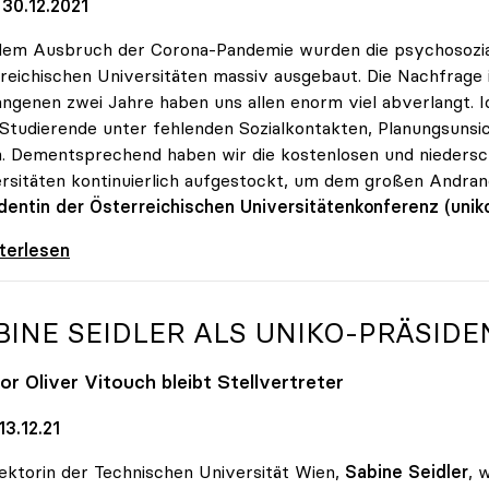
30.12.2021
dem Ausbruch der Corona-Pandemie wurden die psychosozi
reichischen Universitäten massiv ausgebaut. Die Nachfrage 
ngenen zwei Jahre haben uns allen enorm viel abverlangt. I
 Studierende unter fehlenden Sozialkontakten, Planungsunsic
n. Dementsprechend haben wir die kostenlosen und nieders
rsitäten kontinuierlich aufgestockt, um dem großen Andr
dentin der Österreichischen Universitätenkonferenz (unik
 Nachfrage: Psychologische Beratungen an Unis
iterlesen
BINE SEIDLER ALS
UNIKO
-PRÄSIDE
or Oliver Vitouch bleibt Stellvertreter
3.12.21
ektorin der Technischen Universität Wien,
Sabine Seidler
, 