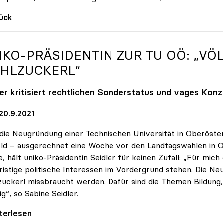
rück
IKO
-PRÄSIDENTIN ZUR TU OÖ: „V
HLZUCKERL“
ler kritisiert rechtlichen Sonderstatus und vages Kon
20.9.2021
die Neugründung einer Technischen Universität in Oberöster
ld – ausgerechnet eine Woche vor den Landtagswahlen in O
, hält uniko-Präsidentin Seidler für keinen Zufall: „Für mich 
ristige politische Interessen im Vordergrund stehen. Die Neu
uckerl missbraucht werden. Dafür sind die Themen Bildung, F
ig“, so Sabine Seidler.
-Präsidentin zur TU OÖ: „Völlig
iterlesen