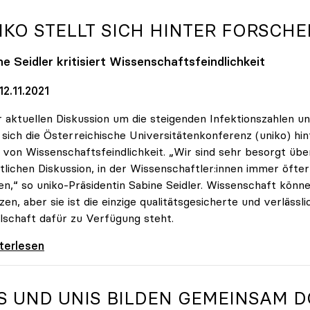
IKO
STELLT SICH HINTER FORSCHE
e Seidler kritisiert Wissenschaftsfeindlichkeit
2.11.2021
r aktuellen Diskussion um die steigenden Infektionszahlen u
t sich die Österreichische Universitätenkonferenz (uniko) hin
von Wissenschaftsfeindlichkeit. „Wir sind sehr besorgt übe
tlichen Diskussion, in der Wissenschaftler:innen immer öfte
n,“ so uniko-Präsidentin Sabine Seidler. Wissenschaft könne
zen, aber sie ist die einzige qualitätsgesicherte und verlässli
lschaft dafür zu Verfügung steht.
 stellt sich hinter Forscher:innen
iterlesen
S UND UNIS BILDEN GEMEINSAM 