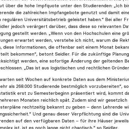
ut über die hohe Impfquote unter den Studierenden: „Ich bin
erende die zahlreichen Impfangebote genutzt und damit ein
 regulären Universitätsbetrieb geleistet haben.“ Bei aller 
eidler jedoch verärgert darüber, dass diese so relevanten Da
gung gestellt werden. „Wenn von den Hochschulen eine grö
ungen erwartet werden, verstehe ich nicht, warum die Rek
n, diese Informationen, die offenbar seit einem Monat bekan
teilt bekommen“, betont Seidler. Für die zukünftige Planung
ksichtigt werden, eine sofortige Änderung der geltenden B
schlossen. „Das ist aus logistischen und rechtlichen Gründen
warten seit Wochen auf konkrete Daten aus dem Ministerium
ehr als 268.000 Studierende bestmöglich vorzubereiten“, so 
tatistik erst zu Semesterbeginn präsentiert wird, kommt da
ehreren Monaten reichlich spät. Zudem sind wir gesetzlich 
terpläne rechtzeitig bekannt zu geben – denn Lehrende w
ngssicherheit.“ Und genau dieser Verpflichtung sind die U
renden auf den verfügbaren Daten – für ihre Häuser jeweils
mplex ist, ist es noch lange nicht chaotisch,“ so Seidler.