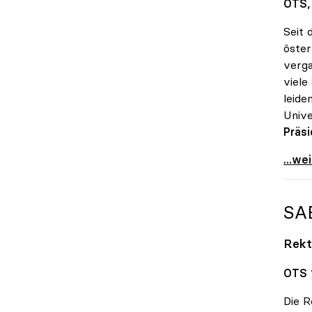
OTS, 
Seit 
öster
verga
viele
leide
Unive
Präsi
Große
...we
SA
Rekt
OTS 1
Die R