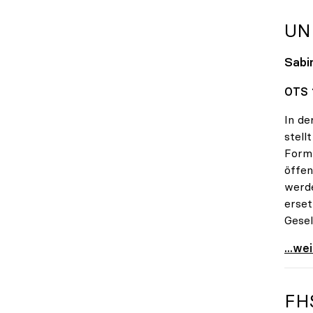
UN
Sabin
OTS 1
In de
stell
Form 
öffen
werde
erset
Gesel
uniko
...we
FH