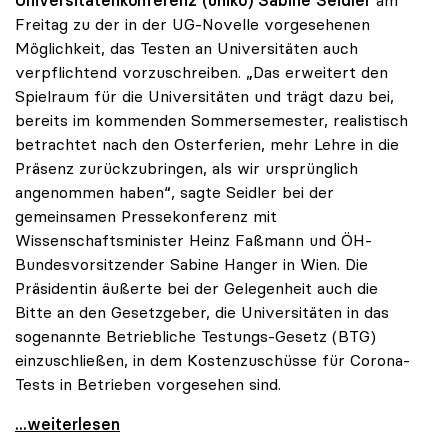
Universitätenkonferenz (uniko) Sabine Seidler
am
Freitag zu der in der UG-Novelle vorgesehenen
Möglichkeit, das Testen an Universitäten auch
verpflichtend vorzuschreiben. „Das erweitert den
Spielraum für die Universitäten und trägt dazu bei,
bereits im kommenden Sommersemester, realistisch
betrachtet nach den Osterferien, mehr Lehre in die
Präsenz zurückzubringen, als wir ursprünglich
angenommen haben“, sagte Seidler bei der
gemeinsamen Pressekonferenz mit
Wissenschaftsminister Heinz Faßmann und ÖH-
Bundesvorsitzender Sabine Hanger in Wien. Die
Präsidentin äußerte bei der Gelegenheit auch die
Bitte an den Gesetzgeber, die Universitäten in das
sogenannte Betriebliche Testungs-Gesetz (BTG)
einzuschließen, in dem Kostenzuschüsse für Corona-
Tests in Betrieben vorgesehen sind.
uniko begrüßt Spielraum durch Testmöglichkeiten
...weiterlesen