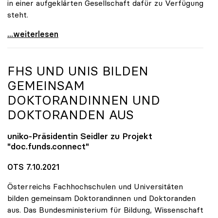
in einer aufgeklärten Gesellschaft dafür zu Verfügung
steht.
uniko stellt sich hinter Forscher:innen
...weiterlesen
FHS UND UNIS BILDEN
GEMEINSAM
DOKTORANDINNEN UND
DOKTORANDEN AUS
uniko
-Präsidentin Seidler zu Projekt
"doc.funds.connect"
OTS 7.10.2021
Österreichs Fachhochschulen und Universitäten
bilden gemeinsam Doktorandinnen und Doktoranden
aus. Das Bundesministerium für Bildung, Wissenschaft