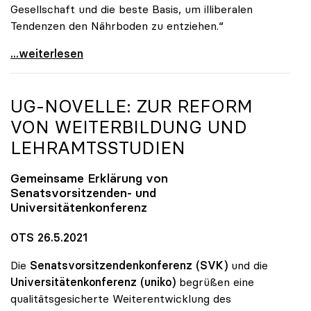
Gesellschaft und die beste Basis, um illiberalen
Tendenzen den Nährboden zu entziehen.“
„Populismus ist eigentliche Gefahr für Europa und
...weiterlesen
UG-NOVELLE: ZUR REFORM
VON WEITERBILDUNG UND
LEHRAMTSSTUDIEN
Gemeinsame Erklärung von
Senatsvorsitzenden- und
Universitätenkonferenz
OTS 26.5.2021
Die
Senatsvorsitzendenkonferenz (SVK)
und die
Universitätenkonferenz (uniko)
begrüßen eine
qualitätsgesicherte Weiterentwicklung des