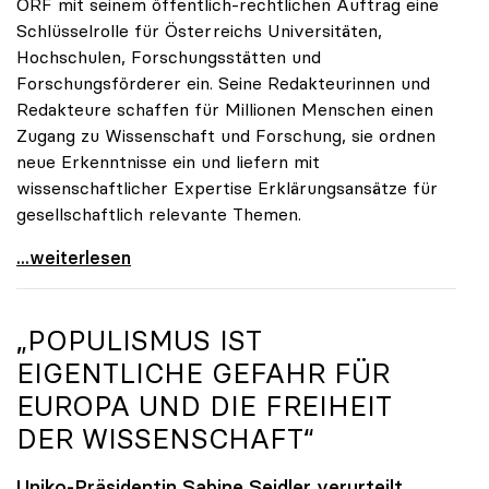
ORF mit seinem öffentlich-rechtlichen Auftrag eine
Schlüsselrolle für Österreichs Universitäten,
Hochschulen, Forschungsstätten und
Forschungsförderer ein. Seine Redakteurinnen und
Redakteure schaffen für Millionen Menschen einen
Zugang zu Wissenschaft und Forschung, sie ordnen
neue Erkenntnisse ein und liefern mit
wissenschaftlicher Expertise Erklärungsansätze für
gesellschaftlich relevante Themen.
Zukunft braucht Wissen
...weiterlesen
„POPULISMUS IST
EIGENTLICHE GEFAHR FÜR
EUROPA UND DIE FREIHEIT
DER WISSENSCHAFT“
Uniko-Präsidentin Sabine Seidler verurteilt