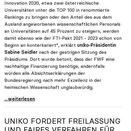
Innovation 2030, etwa zwei österreichische
Universitäten unter die TOP 100 in renommierte
Rankings zu bringen oder den Anteil des aus dem
Ausland angeworbenen wissenschaftlichen Personals
an Universitäten auf 45 Prozent zu steigern, werden
damit ebenso wie der FTI-Pakt 2021 - 2023 schon von
Beginn an konterkariert“, erklärt
uniko-Präsidentin
Sabine Seidler
nach der gestrigen Sitzung des
Präsidiums. Dort wurde betont, dass der FWF eine
nachhaltige Finanzierung benötige, andernfalls
würden alle Absichtserklärungen der
Bundesregierung nach mehr Exzellenz in der
heimischen Wissenschaft unglaubwürdig.
uniko über Wegfall von Förderungen des
...weiterlesen
UNIKO
FORDERT FREILASSUNG
UND FAIRES VERFAHREN FÜR