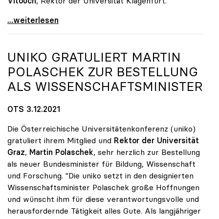
Vitouch
, Rektor der Universität Klagenfurt.
Sabine Seidler als uniko-Präsidentin wiedergewählt
...weiterlesen
UNIKO
GRATULIERT MARTIN
POLASCHEK ZUR BESTELLUNG
ALS WISSENSCHAFTSMINISTER
OTS 3.12.2021
Die Österreichische Universitätenkonferenz (uniko)
gratuliert ihrem Mitglied und
Rektor der Universität
Graz
,
Martin Polaschek
, sehr herzlich zur Bestellung
als neuer Bundesminister für Bildung, Wissenschaft
und Forschung. "Die uniko setzt in den designierten
Wissenschaftsminister Polaschek große Hoffnungen
und wünscht ihm für diese verantwortungsvolle und
herausfordernde Tätigkeit alles Gute. Als langjähriger