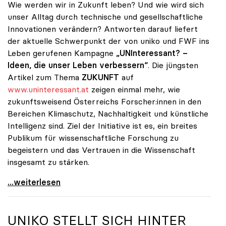
Wie werden wir in Zukunft leben? Und wie wird sich
unser Alltag durch technische und gesellschaftliche
Innovationen verändern? Antworten darauf liefert
der aktuelle Schwerpunkt der von uniko und FWF ins
Leben gerufenen Kampagne
„UNInteressant? –
Ideen, die unser Leben verbessern“
. Die jüngsten
Artikel zum Thema
ZUKUNFT
auf
www.uninteressant.at
zeigen einmal mehr, wie
zukunftsweisend Österreichs Forscher:innen in den
Bereichen Klimaschutz, Nachhaltigkeit und künstliche
Intelligenz sind. Ziel der Initiative ist es, ein breites
Publikum für wissenschaftliche Forschung zu
begeistern und das Vertrauen in die Wissenschaft
insgesamt zu stärken.
Alles außer UNInteressant: So viel Wissenschaft
...weiterlesen
UNIKO
STELLT SICH HINTER