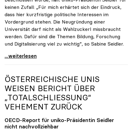
keinen Zufall: „Für mich erhärtet sich der Eindruck,
dass hier kurzfristige politische Interessen im
Vordergrund stehen. Die Neugründung einer
Universität darf nicht als Wahlzuckerl missbraucht
werden. Dafür sind die Themen Bildung, Forschung
und Digitalisierung viel zu wichtig“, so Sabine Seidler.
uniko-Präsidentin zur TU OÖ: „Völlig
...weiterlesen
ÖSTERREICHISCHE UNIS
WEISEN BERICHT ÜBER
„TOTALSCHLIESSUNG“ V
EHEMENT ZURÜCK
OECD-Report für
uniko
-Präsidentin Seidler
nicht nachvollziehbar