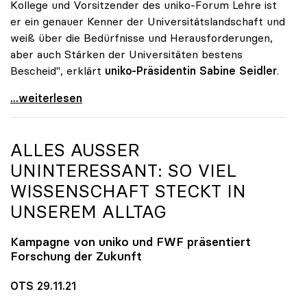
Kollege und Vorsitzender des uniko-Forum Lehre ist
er ein genauer Kenner der Universitätslandschaft und
weiß über die Bedürfnisse und Herausforderungen,
aber auch Stärken der Universitäten bestens
Bescheid", erklärt
uniko-Präsidentin Sabine Seidler
.
uniko gratuliert Martin Polaschek zur Bestellung
...weiterlesen
ALLES AUSSER U
NINTERESSANT: SO VIEL W
ISSENSCHAFT STECKT IN U
NSEREM ALLTAG
Kampagne von
uniko
und FWF präsentiert
Forschung der Zukunft
OTS 29.11.21