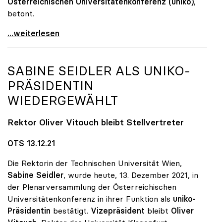
Österreichischen Universitätenkonferenz (uniko)
,
betont.
Große Nachfrage: Psychologische Beratungen an Unis
...weiterlesen
SABINE SEIDLER ALS
UNIKO
-
PRÄSIDENTIN
WIEDERGEWÄHLT
Rektor Oliver Vitouch bleibt Stellvertreter
OTS 13.12.21
Die Rektorin der Technischen Universität Wien,
Sabine Seidler
, wurde heute, 13. Dezember 2021, in
der Plenarversammlung der Österreichischen
Universitätenkonferenz in ihrer Funktion als
uniko-
Präsidentin
bestätigt.
Vizepräsident
bleibt
Oliver