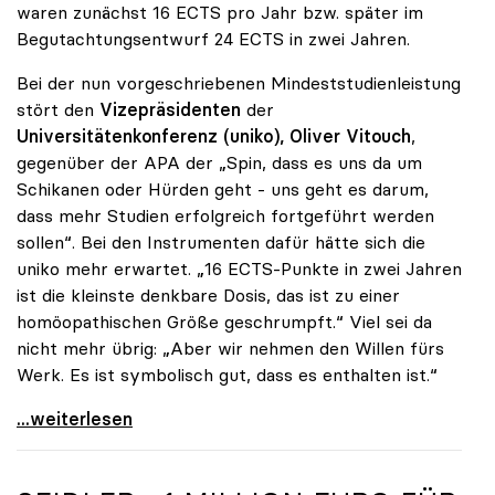
waren zunächst 16 ECTS pro Jahr bzw. später im
Begutachtungsentwurf 24 ECTS in zwei Jahren.
Bei der nun vorgeschriebenen Mindeststudienleistung
stört den
Vizepräsidenten
der
Universitätenkonferenz (uniko), Oliver Vitouch
,
gegenüber der APA der „Spin, dass es uns da um
Schikanen oder Hürden geht - uns geht es darum,
dass mehr Studien erfolgreich fortgeführt werden
sollen“. Bei den Instrumenten dafür hätte sich die
uniko mehr erwartet. „16 ECTS-Punkte in zwei Jahren
ist die kleinste denkbare Dosis, das ist zu einer
homöopathischen Größe geschrumpft.“ Viel sei da
nicht mehr übrig: „Aber wir nehmen den Willen fürs
Werk. Es ist symbolisch gut, dass es enthalten ist.“
uniko-Vize Vitouch zu 16 ECTS-Punkten: „Kleinste
...weiterlesen