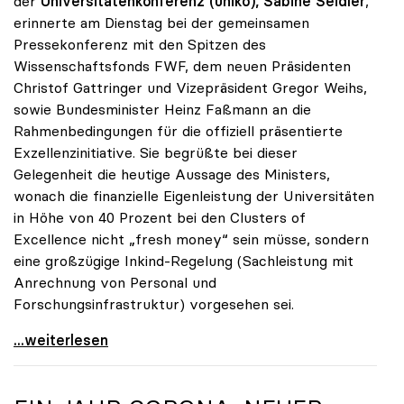
der
Universitätenkonferenz (uniko), Sabine Seidler
,
erinnerte am Dienstag bei der gemeinsamen
Pressekonferenz mit den Spitzen des
Wissenschaftsfonds FWF, dem neuen Präsidenten
Christof Gattringer und Vizepräsident Gregor Weihs,
sowie Bundesminister Heinz Faßmann an die
Rahmenbedingungen für die offiziell präsentierte
Exzellenzinitiative. Sie begrüßte bei dieser
Gelegenheit die heutige Aussage des Ministers,
wonach die finanzielle Eigenleistung der Universitäten
in Höhe von 40 Prozent bei den Clusters of
Excellence nicht „fresh money“ sein müsse, sondern
eine großzügige Inkind-Regelung (Sachleistung mit
Anrechnung von Personal und
Forschungsinfrastruktur) vorgesehen sei.
Seidler zur Exzellenzinitiative: Erfolg hängt von
...weiterlesen