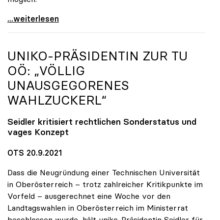
Seidler erfreut über hohe Impfquote, aber
...weiterlesen
UNIKO
-PRÄSIDENTIN ZUR TU
OÖ: „VÖLLIG
UNAUSGEGORENES
WAHLZUCKERL“
Seidler kritisiert rechtlichen Sonderstatus und
vages Konzept
OTS 20.9.2021
Dass die Neugründung einer Technischen Universität
in Oberösterreich – trotz zahlreicher Kritikpunkte im
Vorfeld – ausgerechnet eine Woche vor den
Landtagswahlen in Oberösterreich im Ministerrat
beschlossen wurde, hält uniko-Präsidentin Seidler für