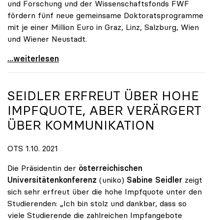
und Forschung und der Wissenschaftsfonds FWF
fördern fünf neue gemeinsame Doktoratsprogramme
mit je einer Million Euro in Graz, Linz, Salzburg, Wien
und Wiener Neustadt.
FHs und Unis bilden gemeinsam Doktorandinnen und
...weiterlesen
SEIDLER ERFREUT ÜBER HOHE
IMPFQUOTE, ABER VERÄRGERT
ÜBER KOMMUNIKATION
OTS 1.10. 2021
Die Präsidentin der
österreichischen
Universitätenkonferenz
(uniko)
Sabine Seidler
zeigt
sich sehr erfreut über die hohe Impfquote unter den
Studierenden: „Ich bin stolz und dankbar, dass so
viele Studierende die zahlreichen Impfangebote