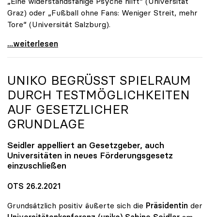
„Eine widerstandsfähige Psyche hilft“ (Universität
Graz) oder „Fußball ohne Fans: Weniger Streit, mehr
Tore“ (Universität Salzburg).
Ein Jahr Corona: Neuer Fokus auf „Leben mit der
...weiterlesen
UNIKO
BEGRÜSST SPIELRAUM D
URCH TESTMÖGLICHKEITEN A
UF GESETZLICHER G
RUNDLAGE
Seidler appelliert an Gesetzgeber, auch
Universitäten in neues Förderungsgesetz
einzuschließen
OTS 26.2.2021
Grundsätzlich positiv äußerte sich die
Präsidentin
der