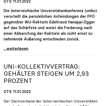
OTS 11.01.2022
Die österreichische Universitätenkonferenz (uniko)
verurteilt die persönlichen Anfeindungen der FPÖ
gegenüber WU-Rektorin Edeltraud Hanappi-Egger
auf das Schärfste und weist die Forderung nach
einer Abberufung der Rektorin als nicht ernst zu
nehmende Äußerung entschieden zurück.
2G an WU Wien: uniko stellt sich hinter Rektorin
...weiterlesen
UNI-KOLLEKTIVVERTRAG:
GEHÄLTER STEIGEN UM 2,93
PROZENT
OTS 11.01.2022
Der Dachverband der österreichischen Universitäten