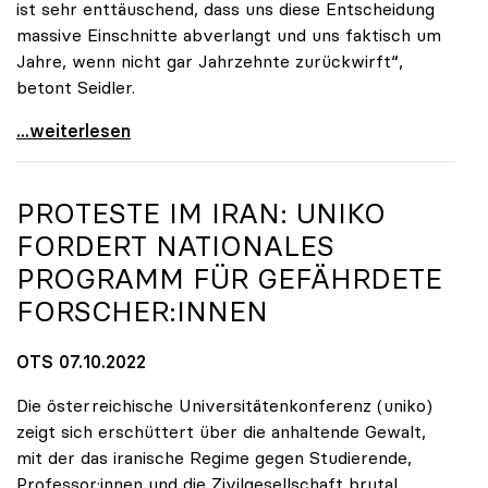
ist sehr enttäuschend, dass uns diese Entscheidung
massive Einschnitte abverlangt und uns faktisch um
Jahre, wenn nicht gar Jahrzehnte zurückwirft“,
betont Seidler.
Uniko-Präsidentin Seidler zu Budgetrede:
...weiterlesen
PROTESTE IM IRAN:
UNIKO
FORDERT NATIONALES
PROGRAMM FÜR GEFÄHRDETE
FORSCHER:INNEN
OTS 07.10.2022
Die österreichische Universitätenkonferenz (uniko)
zeigt sich erschüttert über die anhaltende Gewalt,
mit der das iranische Regime gegen Studierende,
Professor:innen und die Zivilgesellschaft brutal