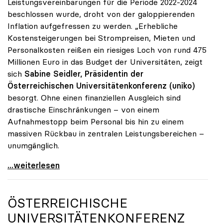
Leistungsvereinbarungen für die Periode 2022-2024
beschlossen wurde, droht von der galoppierenden
Inflation aufgefressen zu werden. „Erhebliche
Kostensteigerungen bei Strompreisen, Mieten und
Personalkosten reißen ein riesiges Loch von rund 475
Millionen Euro in das Budget der Universitäten, zeigt
sich
Sabine Seidler, Präsidentin der
Österreichischen Universitätenkonferenz (uniko)
besorgt. Ohne einen finanziellen Ausgleich sind
drastische Einschränkungen – von einem
Aufnahmestopp beim Personal bis hin zu einem
massiven Rückbau in zentralen Leistungsbereichen –
unumgänglich.
Budgetloch von 475 Mio. Euro: Universitäten drohen
...weiterlesen
ÖSTERREICHISCHE
UNIVERSITÄTENKONFERENZ