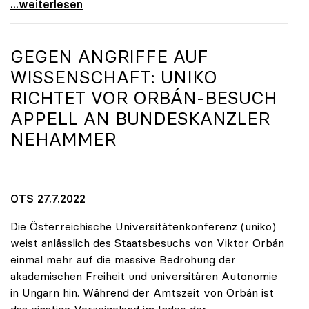
Universitäten schlagen Alarm: Budgetloch hat sich
...weiterlesen
GEGEN ANGRIFFE AUF
WISSENSCHAFT:
UNIKO
RICHTET VOR ORBÁN-BESUCH
APPELL AN BUNDESKANZLER
NEHAMMER
OTS 27.7.2022
Die Österreichische Universitätenkonferenz (uniko)
weist anlässlich des Staatsbesuchs von Viktor Orbán
einmal mehr auf die massive Bedrohung der
akademischen Freiheit und universitären Autonomie
in Ungarn hin. Während der Amtszeit von Orbán ist