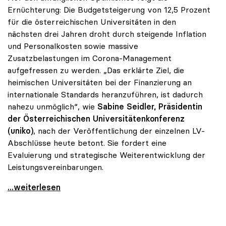
Ernüchterung: Die Budgetsteigerung von 12,5 Prozent
für die österreichischen Universitäten in den
nächsten drei Jahren droht durch steigende Inflation
und Personalkosten sowie massive
Zusatzbelastungen im Corona-Management
aufgefressen zu werden. „Das erklärte Ziel, die
heimischen Universitäten bei der Finanzierung an
internationale Standards heranzuführen, ist dadurch
nahezu unmöglich“, wie
Sabine Seidler, Präsidentin
der Österreichischen Universitätenkonferenz
(uniko)
, nach der Veröffentlichung der einzelnen LV-
Abschlüsse heute betont. Sie fordert eine
Evaluierung und strategische Weiterentwicklung der
Leistungsvereinbarungen.
Seidler zu Unibudget: „Konsolidierung, aber keine
...weiterlesen
Positionen zum Thema Budget & Ressourcen
|
Positione