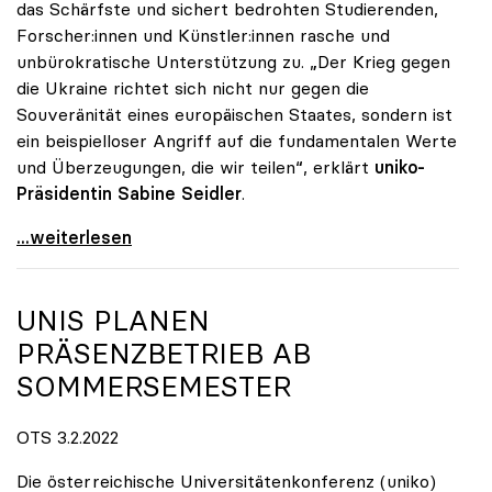
das Schärfste und sichert bedrohten Studierenden,
Forscher:innen und Künstler:innen rasche und
unbürokratische Unterstützung zu. „Der Krieg gegen
die Ukraine richtet sich nicht nur gegen die
Souveränität eines europäischen Staates, sondern ist
ein beispielloser Angriff auf die fundamentalen Werte
und Überzeugungen, die wir teilen“, erklärt
uniko-
Präsidentin Sabine Seidler
.
Solidarität mit bedrohten Studierenden und
...weiterlesen
UNIS PLANEN
PRÄSENZBETRIEB AB
SOMMERSEMESTER
OTS 3.2.2022
Die österreichische Universitätenkonferenz (uniko)