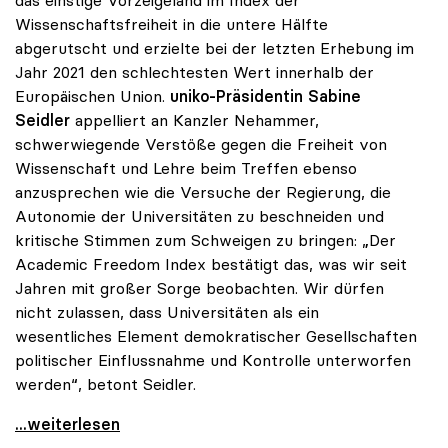
das einstige Vorzeigeland im Index der
Wissenschaftsfreiheit in die untere Hälfte
abgerutscht und erzielte bei der letzten Erhebung im
Jahr 2021 den schlechtesten Wert innerhalb der
Europäischen Union.
uniko-Präsidentin Sabine
Seidler
appelliert an Kanzler Nehammer,
schwerwiegende Verstöße gegen die Freiheit von
Wissenschaft und Lehre beim Treffen ebenso
anzusprechen wie die Versuche der Regierung, die
Autonomie der Universitäten zu beschneiden und
kritische Stimmen zum Schweigen zu bringen: „Der
Academic Freedom Index bestätigt das, was wir seit
Jahren mit großer Sorge beobachten. Wir dürfen
nicht zulassen, dass Universitäten als ein
wesentliches Element demokratischer Gesellschaften
politischer Einflussnahme und Kontrolle unterworfen
werden“, betont Seidler.
Gegen Angriffe auf Wissenschaft: uniko richtet vor
...weiterlesen