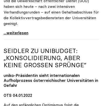
und die Gewerkschaft öffentlicher Dienst (GÖD)
haben sich heute – nach zwei intensiven
Verhandlungsrunden – auf einen Gehaltsabschluss für
die Kollektivvertragsbediensteten der Universitäten
geeinigt.
Uni-Kollektivvertrag: Gehälter steigen um 2,93
...weiterlesen
SEIDLER ZU UNIBUDGET:
„KONSOLIDIERUNG, ABER
KEINE GROSSEN SPRÜNGE“
uniko
-Präsidentin sieht internationalen
Aufholprozess österreichischer Universitäten in
Gefahr
OTS 04.01.2022
Auf den anfänglichen Optimismus folgt die