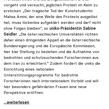
vorgeht und versucht, jeglichen Protest im Keim zu
ersticken: „Der tragische Tod der Kunststudentin
Mahsa Amini, der eine Welle des Protests ausgelöst
hat, muss lückenlos aufgeklärt werden und darf nicht
ohne Folgen bleiben“, so
uniko-Präsidentin Sabine
Seidler
. „Die österreichischen Universitäten richten
daher einen dringenden Appell an die österreichische
Bundesregierung und die Europäische Kommission,
hier klar Stellung zu beziehen und die Aufnahme von
bedrohten und schutzsuchenden Forscher:innen aus
dem Iran zu erleichtern.“ Zudem fordert die uniko die
Einrichtung eines nationalen
Unterstützungsprogramms für bedrohte
Forscher:innen nach internationalem Vorbild und will
hier besonders gefährdeten Frauen eine neue
Perspektive eröffnen.
Proteste im Iran: uniko fordert nationales
...weiterlesen