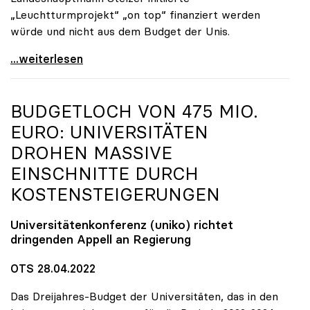
„Leuchtturmprojekt“ „on top“ finanziert werden
würde und nicht aus dem Budget der Unis.
„Skandalös und zweckwidrig“: TU OÖ soll zu Lasten
...weiterlesen
BUDGETLOCH VON 475 MIO.
EURO: UNIVERSITÄTEN
DROHEN MASSIVE
EINSCHNITTE DURCH
KOSTENSTEIGERUNGEN
Universitätenkonferenz (
uniko
) richtet
dringenden Appell an Regierung
OTS 28.04.2022
Das Dreijahres-Budget der Universitäten, das in den