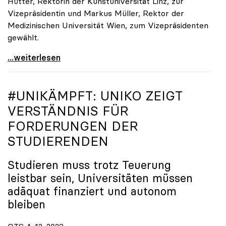
Hütter, Rektorin der Kunstuniversität Linz, zur
Vizepräsidentin und Markus Müller, Rektor der
Medizinischen Universität Wien, zum Vizepräsidenten
gewählt.
Universitäten: Oliver Vitouch einstimmig zum
...weiterlesen
#UNIKÄMPFT:
UNIKO
ZEIGT
VERSTÄNDNIS FÜR
FORDERUNGEN DER
STUDIERENDEN
Studieren muss trotz Teuerung
leistbar sein, Universitäten müssen
adäquat finanziert und autonom
bleiben