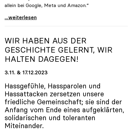
allein bei Google, Meta und Amazon.“
#unikämpft: uniko zeigt Verständnis für
...weiterlesen
WIR HABEN AUS DER
GESCHICHTE GELERNT, WIR
HALTEN DAGEGEN!
3.11. & 17.12.2023
Hassgefühle, Hassparolen und
Hassattacken zersetzen unsere
friedliche Gemeinschaft; sie sind der
Anfang vom Ende eines aufgeklärten,
solidarischen und toleranten
Miteinander.