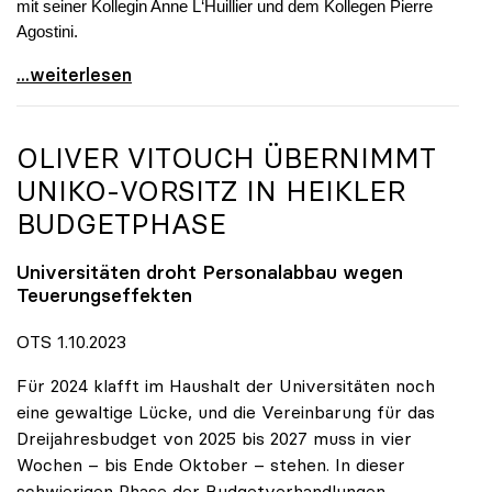
mit seiner Kollegin Anne L‘Huillier und dem Kollegen Pierre
Agostini.
Physiknobelpreis: Investition in Forschung zahlt
...weiterlesen
OLIVER VITOUCH ÜBERNIMMT
UNIKO
-VORSITZ IN HEIKLER
BUDGETPHASE
Universitäten droht Personalabbau wegen
Teuerungseffekten
OTS 1.10.2023
Für 2024 klafft im Haushalt der Universitäten noch
eine gewaltige Lücke, und die Vereinbarung für das
Dreijahresbudget von 2025 bis 2027 muss in vier
Wochen – bis Ende Oktober – stehen. In dieser
schwierigen Phase der Budgetverhandlungen