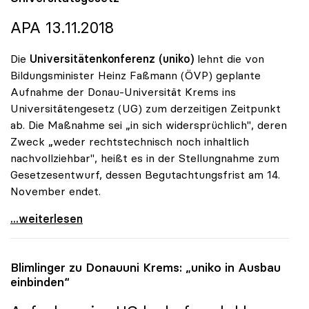
APA 13.11.2018
Die
Universitätenkonferenz (uniko)
lehnt die von
Bildungsminister Heinz Faßmann (ÖVP) geplante
Aufnahme der Donau-Universität Krems ins
Universitätengesetz (UG) zum derzeitigen Zeitpunkt
ab. Die Maßnahme sei „in sich widersprüchlich", deren
Zweck „weder rechtstechnisch noch inhaltlich
nachvollziehbar", heißt es in der Stellungnahme zum
Gesetzesentwurf, dessen Begutachtungsfrist am 14.
November endet.
Donau-Uni: uniko gegen Aufnahme ins
...weiterlesen
Blimlinger zu Donauuni Krems: „
uniko
in Ausbau
einbinden“