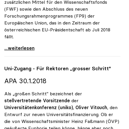
zusätzlichen Mittel für den Wissenschaftsfonds
(FWF) sowie den Abschluss des neuen
Forschungsrahmenprogrammes (FP9) der
Europäischen Union, das in den Zeitraum der
österreichischen EU-Präsidentschaft ab Juli 2018
fällt.
Bundespräsident Van der Bellen erstmals zu Gast
...weiterlesen
Uni-Zugang - Für Rektoren „grosser Schritt"
APA 30.1.2018
Als „großen Schritt" bezeichnet der
stellvertretende Vorsitzende
der
Universitätenkonferenz (uniko)
,
Oliver Vitouch
, den
Entwurf zur neuen Universitätsfinanzierung. Ob er
die von Wissenschaftsminister Heinz Faßmann (ÖVP)
geäußerte Euphorie teilen könne, hänge aber noch