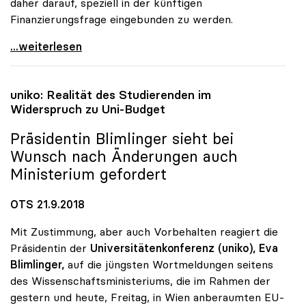
daher darauf, speziell in der künftigen
Finanzierungsfrage eingebunden zu werden.
Blimlinger zu Donauuni Krems: „uniko in Ausbau
...weiterlesen
uniko
: Realität des Studierenden im
Widerspruch zu Uni-Budget
Präsidentin Blimlinger sieht bei
Wunsch nach Änderungen auch
Ministerium gefordert
OTS 21.9.2018
Mit Zustimmung, aber auch Vorbehalten reagiert die
Präsidentin der
Universitätenkonferenz (uniko),
Eva
Blimlinger,
auf die jüngsten Wortmeldungen seitens
des Wissenschaftsministeriums, die im Rahmen der
gestern und heute, Freitag, in Wien anberaumten EU-