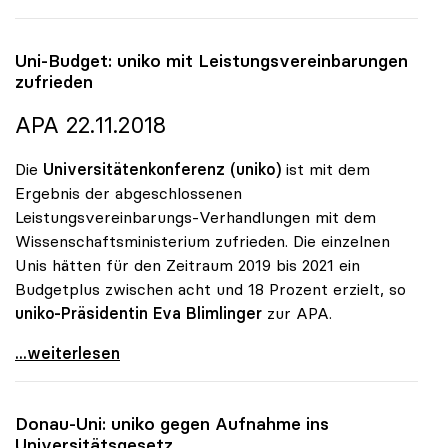
Uni-Budget:
uniko
mit Leistungsvereinbarungen
zufrieden
APA 22.11.2018
Die
Universitätenkonferenz (uniko)
ist mit dem
Ergebnis der abgeschlossenen
Leistungsvereinbarungs-Verhandlungen mit dem
Wissenschaftsministerium zufrieden. Die einzelnen
Unis hätten für den Zeitraum 2019 bis 2021 ein
Budgetplus zwischen acht und 18 Prozent erzielt, so
uniko-Präsidentin Eva Blimlinger
zur APA.
Uni-Budget: uniko mit Leistungsvereinbarungen
...weiterlesen
Donau-Uni:
uniko
gegen Aufnahme ins
Universitätsgesetz